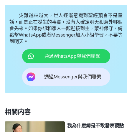
上，我對這些資料到底實不實用、能不能解决問題根
本就不清楚；當弟兄姊妹在工作中遇到難處向我尋求
灾難越來越大，世人逐漸意識到聖經預言不是童
幫助時，我明明對業務不熟悉，不知道怎麽解决，但
話，而是正在發生的事實，没有人確定明天和意外哪個
會先來。如果你想和家人一起迎接到主，蒙神保守，請
又怕弟兄姊妹看透我的實底，就講了一些空洞的理論
點擊WhatsApp或者Messenger加入小組學習，不要等
知識來糊弄弟兄姊妹；聚會交通神話時，我明明没什
到明天。
麽亮光，交通的都是字句道理，對人没什麽造就，還
通過WhatsApp與我們聯繫
硬着頭皮講，就怕弟兄姊妹看不起我這個帶領。我真
是虚偽、詭詐。我不按着神的要求把本分盡好還報神
通過Messenger與我們聯繫
的愛，却把自己端到了帶領的地位上，竭力地維護自
己的地位，樹立在弟兄姊妹心中的形象，處處偽裝自
己，不懂裝懂，最後自己也下不來台，就像神揭示的
「
把自己架在火上烤
」一樣，真是自作自受啊！我這
相關内容
是在欺騙神、抵擋神，也是在糊弄弟兄姊妹，這種性
情實在讓神厭憎。我就向神
禱告
：「神啊，我不願再
我為什麽總是不敢發表觀點