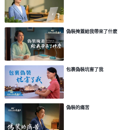
繼續偽裝下去，願你開啓帶領我，使我對自己的敗壞
性情能有認識。」
後來，我就繼續讀神話解决自己的問題。我看到
偽裝掩蓋給我帶來了什麽
神的話説：「
敵基督無論在什麽場合下，無論盡什麽
本分，都擺出一副没有軟弱、總是剛强、充滿
信心
、
從來不消極的架勢，讓人看不出他們的真實身量與對
神的真實態度。其實，他們内心深處真的認為自己無
包裹偽裝坑害了我
所不能嗎？真的認為自己没有軟弱、消極，没有敗壞
流露嗎？絶對不是。他們善于偽裝、善于隱藏，他們
喜歡讓人看見他們剛强的一面、光彩的一面，不願意
讓人看見他們軟弱的一面、真實的一面。這個目的很
偽裝的痛苦
顯然，無非就是為了維護自己的虚榮臉面，維護自己
在人心中的地位。他認為，如果在人面前公開了自己
的消極、軟弱，公開了自己悖逆、敗壞的一面，這會