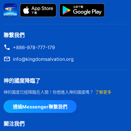
我，都來找我解决，讓人都擁護、贊成我，我這樣偽
裝欺騙都是為了維護自己的名譽地位，這是敵基督的
性情啊。神恩待我給我操練做帶領的機會，這是給我
一份責任，而不是一個地位，不是讓我高高在上享受
聯繫我們
地位之福，而是讓我和弟兄姊妹一起和諧配搭，把教
+886-978-777-179
會工作作好。神也没要求我什麽都會、什麽都懂，而
info@kingdomsalvation.org
是讓我在盡本分的過程中追求真理，操練用真理解决
問題，按原則辦事。但自從開始做帶領，我的存心觀
神的國度降臨了
點和所走的道路就錯了，我站在帶領的地位上，要求
自己這也懂、那也會，來顯示自己的高明，不然就偽
神的國度已經降臨在人間！你想進入神的國度嗎？
了解更多
裝自己，我真是太狂妄、太虚偽了。
通過Messenger聯繫我們
後來，我又看到神的話説：「
如果是真有理智的
人，對總想做超人、偉人的敗壞性情就能感覺厭憎、
關注我們