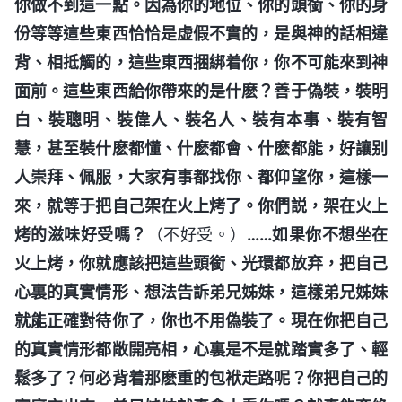
你做不到這一點。因為你的地位、你的頭銜、你的身
份等等這些東西恰恰是虚假不實的，是與神的話相違
背、相抵觸的，這些東西捆綁着你，你不可能來到神
面前。這些東西給你帶來的是什麽？善于偽裝，裝明
白、裝聰明、裝偉人、裝名人、裝有本事、裝有智
慧，甚至裝什麽都懂、什麽都會、什麽都能，好讓别
人崇拜、佩服，大家有事都找你、都仰望你，這樣一
來，就等于把自己架在火上烤了。你們説，架在火上
烤的滋味好受嗎？
（不好受。）
……如果你不想坐在
火上烤，你就應該把這些頭銜、光環都放弃，把自己
心裏的真實情形、想法告訴弟兄姊妹，這樣弟兄姊妹
就能正確對待你了，你也不用偽裝了。現在你把自己
的真實情形都敞開亮相，心裏是不是就踏實多了、輕
鬆多了？何必背着那麽重的包袱走路呢？你把自己的