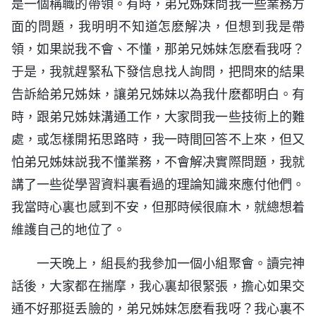
是一個稱職的帶領。有時，弟兄姊妹問我一些業務方
面的問題，我明明不知道怎麽解决，但想到我是帶
領，如果説我不會、不懂，那弟兄姊妹怎麽看我呀？
于是，我就趕緊私下發信息找人詢問，把問來的結果
告訴給弟兄姊妹，讓弟兄姊妹以為我什麽都明白。有
時，跟弟兄姊妹溝通工作，大家問我一些技術上的難
處，或怎樣開拓思路時，我一時間回答不上來，但又
怕弟兄姊妹説我不懂業務，不會解决實際問題，我就
講了一些從學習資料裏看過的理論知識來應付他們。
我當時心裏也感到不安，但那時候很麻木，就總想着
維護自己的地位了。
一天晚上，組長約我參加一個小組聚會。讀完神
話後，大家都在揣摩，我心裏却很緊張，擔心如果交
通不好那挺丢臉的，弟兄姊妹怎麽看我呀？我心裏不