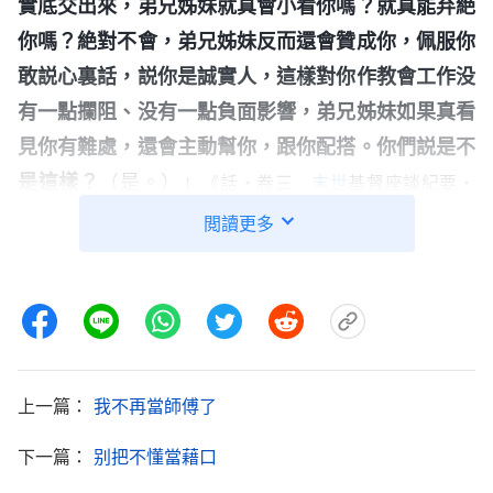
實底交出來，弟兄姊妹就真會小看你嗎？就真能弃絶
你嗎？絶對不會，弟兄姊妹反而還會贊成你，佩服你
敢説心裏話，説你是誠實人，這樣對你作教會工作没
有一點攔阻、没有一點負面影響，弟兄姊妹如果真看
見你有難處，還會主動幫你，跟你配搭。你們説是不
是這樣？
（是。）」
《話・卷三
末世
基督座談紀要・
看了神的話，反省自己現在的
寶愛神話是
信神
的基礎》
閲讀更多
狀態和處境，就像是被架在火上烤一樣痛苦、煎熬。
自從我做了教會帶領，就給自己戴上了一個帶領的頭
銜，做事説話都在琢磨怎麽能得到大家的擁護贊成。
看到弟兄姊妹盡本分果效不是太好，製作的圖也不理
想時，我明明不知道怎麽解决，也不跟弟兄姊妹一起
上一篇：
我不再當師傅了
尋求、探討，就隨便發了一些學習資料讓弟兄姊妹參
下一篇：
别把不懂當藉口
考，讓他們誤以為我懂業務，能指導工作，可實際