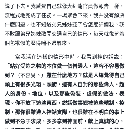
説了下去。我感覺自己就像大紅龍官員做報告一樣，
流程式地完成了任務。一場聚會下來，我并没有解决
什麽問題，也不知道弟兄姊妹聽了會怎麽評價我。我
不敢跟弟兄姊妹敞開交通自己的情形，每天就像背着
個包袱似的壓得喘不過氣來。
當我活在這樣的情形中時，我看到神的話説：
「
站好受造之物的本位做一個普通人，這容不容易做
到？
（不容易。）
難在什麽地方？就是人總覺得自己
頭上有很多光環、頭銜，還有人自封的那些偉人、超
人的身份、地位，以及那些偽裝、虚假的做法、表
現。你不放下這些東西，説話做事總被這些轄制、控
制，那你很難進入神話實際，也很難在不明白的事上
做到不急于求成，多多拿到神面前，獻上真誠的心，