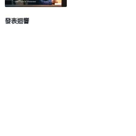
對自己的地位、名譽産生極大的危害，是得不償失的
事，所以他寧死也不會説自己有軟弱、有悖逆、有消
發表迴響
極的時候，即便有一天大家看見他軟弱、悖逆的一
面，看見他就是敗壞的人，一點兒變化都没有，他也
要繼續偽裝。他認為，如果承認自己有敗壞性情，就
是一個普通的人，是一個渺小的人，那他在人心中的
地位就没有了，就會失去大家對他的崇拜仰望，那就
徹底失敗了。
」
《話・卷四 揭示敵基督・第九條
神的話揭示敵基督為了維護名譽、地位就故
（十）》
意采取一些手段來掩蓋自己，明明有敗壞缺少，有消
極軟弱，還總一個勁兒地偽裝、掩蓋，生怕自己的敗
壞、缺少暴露出來被人看透失去名譽地位。對照我的
情形跟敵基督是一樣的。我處處偽裝、包裹自己，就
是為了讓人都對我刮目相看，目的是要牢籠人心。我