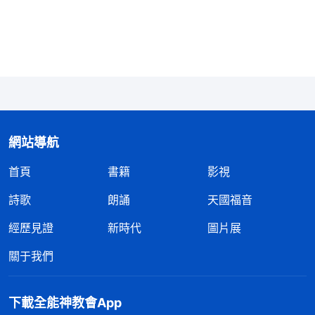
這才看到自己的名譽地位心太重了，做了帶領之後，
我就開始維護自己的地位，在弟兄姊妹中間刷存在
感，遇到不會、不懂的問題，哪怕搞偽裝欺騙不懂裝
懂，也要保住自己的地位形象，絲毫不考慮我這樣講
道理糊弄弟兄姊妹，神對我會是什麽態度，弟兄姊妹
的難處能不能解决。我没有作好帶領的工作，反而藉
網站導航
着盡本分搞自己個人的經營，維護自己的臉面地位，
首頁
書籍
影視
不但坑害了弟兄姊妹，也給工作帶來攔阻。我明明對
業務不精通，明白真理也膚淺，在有些方面還不如弟
詩歌
朗誦
天國福音
兄姊妹，我却總想把自己偽裝得高大，從來不在弟兄
經歷見證
新時代
圖片展
姊妹面前説自己不會、不懂，總是給别人一副假象，
關于我們
讓别人覺得我好像什麽都知道，這不是在欺騙神、欺
騙弟兄姊妹嗎？我總在弟兄姊妹面前偽裝自己對什麽
下載全能神教會App
事都有思想、有觀點，讓弟兄姊妹一有問題首先想到