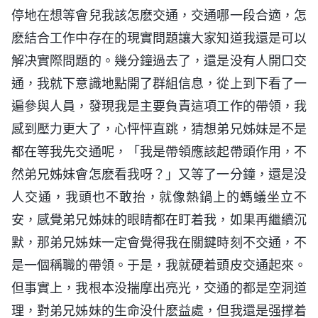
停地在想等會兒我該怎麽交通，交通哪一段合適，怎
麽結合工作中存在的現實問題讓大家知道我還是可以
解决實際問題的。幾分鐘過去了，還是没有人開口交
通，我就下意識地點開了群組信息，從上到下看了一
遍參與人員，發現我是主要負責這項工作的帶領，我
感到壓力更大了，心怦怦直跳，猜想弟兄姊妹是不是
都在等我先交通呢，「我是帶領應該起帶頭作用，不
然弟兄姊妹會怎麽看我呀？」又等了一分鐘，還是没
人交通，我頭也不敢抬，就像熱鍋上的螞蟻坐立不
安，感覺弟兄姊妹的眼睛都在盯着我，如果再繼續沉
默，那弟兄姊妹一定會覺得我在關鍵時刻不交通，不
是一個稱職的帶領。于是，我就硬着頭皮交通起來。
但事實上，我根本没揣摩出亮光，交通的都是空洞道
理，對弟兄姊妹的生命没什麽益處，但我還是强撑着