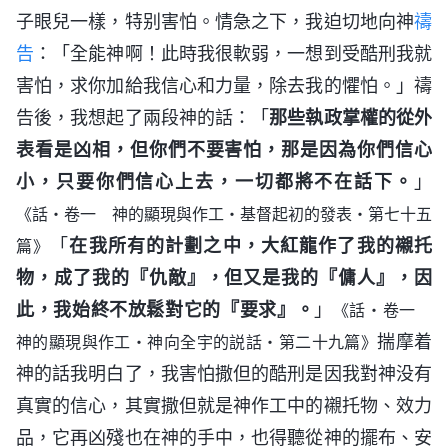
子眼兒一樣，特别害怕。情急之下，我迫切地向神
禱
告
：「全能神啊！此時我很軟弱，一想到受酷刑我就
害怕，求你加給我信心和力量，除去我的懼怕。」禱
告後，我想起了兩段神的話：「
那些執政掌權的從外
表看是凶相，但你們不要害怕，那是因為你們信心
小，只要你們信心上去，一切都將不在話下。
」
《話・卷一 神的顯現與作工・基督起初的發表・第七十五
「
在我所有的計劃之中，大紅龍作了我的襯托
篇》
物，成了我的『仇敵』，但又是我的『傭人』，因
此，我始終不放鬆對它的『要求』。
」
《話・卷一
揣摩着
神的顯現與作工・神向全宇的説話・第二十九篇》
神的話我明白了，我害怕撒但的酷刑是因我對神没有
真實的信心，其實撒但就是神作工中的襯托物、效力
品，它再凶殘也在神的手中，也得聽從神的擺布、安