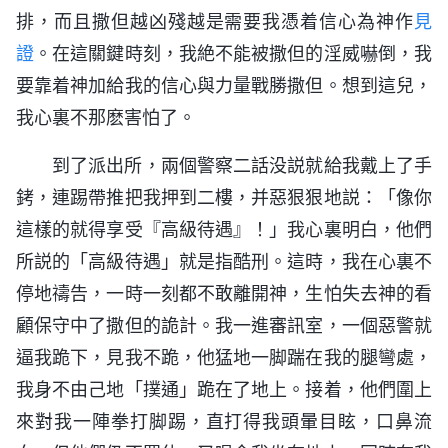
排，而且撒但越凶殘越是需要我憑着信心為神作
見
證
。在這關鍵時刻，我絶不能被撒但的淫威嚇倒，我
要靠着神加給我的信心與力量戰勝撒但。想到這兒，
我心裏不那麽害怕了。
到了派出所，兩個警察二話没説就給我戴上了手
銬，連踢帶推把我押到二樓，并惡狠狠地説：「像你
這樣的就得享受『高級待遇』！」我心裏明白，他們
所説的「高級待遇」就是指酷刑。這時，我在心裏不
停地禱告，一時一刻都不敢離開神，生怕失去神的看
顧保守中了撒但的詭計。我一進審訊室，一個惡警就
逼我跪下，見我不跪，他猛地一脚踹在我的腿彎處，
我身不由己地「撲通」跪在了地上。接着，他們圍上
來對我一陣拳打脚踢，直打得我頭暈目眩，口鼻流