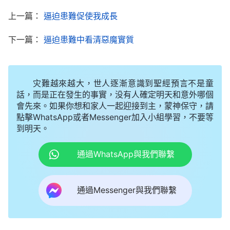
脱離了以往痛苦、凄凉、無助的黑暗生活。神給我這
上一篇：
逼迫患難促使我成長
麽大的愛，我怎麽能忘記呢？怎麽一聽説有人背叛了
神，我就不知所措甚至也想背叛神呢？想到這兒，我
下一篇：
逼迫患難中看清惡魔實質
已泪流滿面，恨惡自己没有良心、没有人性，想想一
個人對我有恩，我尚且想方設法報答他，而神給了我
灾難越來越大，世人逐漸意識到聖經預言不是童
這麽多恩典、祝福，賜給了我這麽大的救恩，我却良
話，而是正在發生的事實，没有人確定明天和意外哪個
心麻木，不但不懂得還報，反而在危難之時還想背叛
會先來。如果你想和家人一起迎接到主，蒙神保守，請
點擊WhatsApp或者Messenger加入小組學習，不要等
神，我這不是太傷神的心嗎？此時，我為自己剛才的
到明天。
猶豫懊悔萬分。若真有人背叛了神，那這正是神最痛
苦、最傷心的時候，在此時我應該以自己的忠心來安
通過WhatsApp與我們聯繫
慰神的心，可自私卑鄙的我不但没有站在神的一邊，
反而為了苟且偷生也想背叛神，我的所思所想盡為自
通過Messenger與我們聯繫
己，没有一點良心理智，太傷神心、太令神厭憎了！
自責、懊悔中，我默默地向神禱告：「全能神啊！我