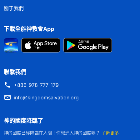
退路，他們聽從神的話憑信心過紅海，没想到神使紅
關于我們
海分開變成了乾地，他們平安脱險，躲過了埃及兵丁
的追殺。今天面對中共惡警的酷刑也是一樣，只要我
下載全能神教會App
有信心依靠神就一定能打敗撒但！于是，我心裏又剛
强起來，不再那麽膽怯、害怕了，便在心裏向神禱
告：「全能神啊！我願靠着你與撒但争戰，絶不再被
惡警的淫威嚇倒！我要為你站住見證！」在這危難之
際，全能神不僅作了我强有力的後盾，同時還憐憫、
聯繫我們
體恤着我的軟弱，那天晚上，惡警并没來審訊我，我
+886-978-777-179
平安地度過了一夜。
info@kingdomsalvation.org
第二天早晨，幾個殺氣騰騰的惡警來了，他們恐
嚇我：「你再不招，有你好受的！我們讓你嘗嘗死的
神的國度降臨了
滋味！今天全能的神也救不了你，你是劉胡蘭也没
神的國度已經降臨在人間！你想進入神的國度嗎？
了解更多
用！不説，你就别想活着出去！……」隨後，他們就