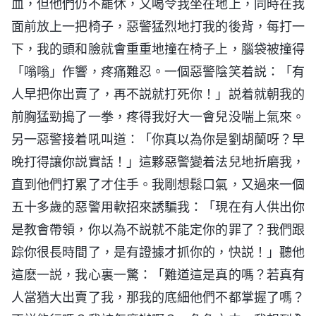
血，但他們仍不罷休，又喝令我坐在地上，同時在我
面前放上一把椅子，惡警猛烈地打我的後背，每打一
下，我的頭和臉就會重重地撞在椅子上，腦袋被撞得
「嗡嗡」作響，疼痛難忍。一個惡警陰笑着説：「有
人早把你出賣了，再不説就打死你！」説着就朝我的
前胸猛勁搗了一拳，疼得我好大一會兒没喘上氣來。
另一惡警接着吼叫道：「你真以為你是劉胡蘭呀？早
晚打得讓你説實話！」這夥惡警變着法兒地折磨我，
直到他們打累了才住手。我剛想鬆口氣，又過來一個
五十多歲的惡警用軟招來誘騙我：「現在有人供出你
是教會帶領，你以為不説就不能定你的罪了？我們跟
踪你很長時間了，是有證據才抓你的，快説！」聽他
這麽一説，我心裏一驚：「難道這是真的嗎？若真有
人當猶大出賣了我，那我的底細他們不都掌握了嗎？