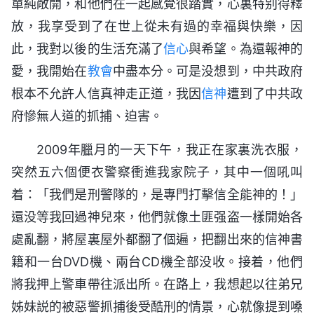
單純敞開，和他們在一起感覺很踏實，心裏特别得釋
放，我享受到了在世上從未有過的幸福與快樂，因
此，我對以後的生活充滿了
信心
與希望。為還報神的
愛，我開始在
教會
中盡本分。可是没想到，中共政府
根本不允許人信真神走正道，我因
信神
遭到了中共政
府慘無人道的抓捕、迫害。
2009年臘月的一天下午，我正在家裏洗衣服，
突然五六個便衣警察衝進我家院子，其中一個吼叫
着：「我們是刑警隊的，是專門打擊信全能神的！」
還没等我回過神兒來，他們就像土匪强盗一樣開始各
處亂翻，將屋裏屋外都翻了個遍，把翻出來的信神書
籍和一台DVD機、兩台CD機全部没收。接着，他們
將我押上警車帶往派出所。在路上，我想起以往弟兄
姊妹説的被惡警抓捕後受酷刑的情景，心就像提到嗓