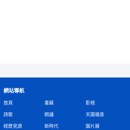
時，我心裏一陣害怕：「不知這夥惡警還要用什麽手
段折磨我？也不知我還能不能堅持住？」尤其一想到
惡警們那狰獰的面孔和折磨我時的情景，我心裏更感
到痛苦無助，很怕自己受不了酷刑折磨而背叛神，就
一個勁兒地向神禱告。就在這時，神的話提醒了我，
「
人有膽怯害怕的意念，正是撒但的愚弄，怕我們越
過信心的橋梁進入神裏面。
」
《話・卷一 神的顯現與
神的話使我心思清明
作工・基督起初的發表・第六篇》
起來，知道自己害怕是受撒但的愚弄，對神失去了信
心，也認識到自己實在太需要經歷這樣的環境來磨煉
網站導航
造就，否則永遠不會對神産生真實的信心，更認識到
首頁
書籍
影視
在這苦難的環境中，我并不是孤軍作戰，而是有全能
神作我堅强的後盾。這時，我想起當初以色列民出埃
詩歌
朗誦
天國福音
及時被埃及兵丁追殺到紅海邊的情景，當時已没有了
經歷見證
新時代
圖片展