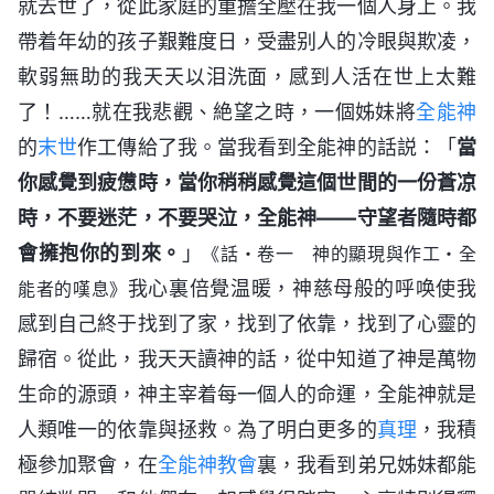
就去世了，從此家庭的重擔全壓在我一個人身上。我
帶着年幼的孩子艱難度日，受盡别人的冷眼與欺凌，
軟弱無助的我天天以泪洗面，感到人活在世上太難
了！……就在我悲觀、絶望之時，一個姊妹將
全能神
的
末世
作工傳給了我。當我看到全能神的話説：「
當
你感覺到疲憊時，當你稍稍感覺這個世間的一份蒼凉
時，不要迷茫，不要哭泣，全能神——守望者隨時都
會擁抱你的到來。
」
《話・卷一 神的顯現與作工・全
我心裏倍覺温暖，神慈母般的呼唤使我
能者的嘆息》
感到自己終于找到了家，找到了依靠，找到了心靈的
歸宿。從此，我天天讀神的話，從中知道了神是萬物
生命的源頭，神主宰着每一個人的命運，全能神就是
人類唯一的依靠與拯救。為了明白更多的
真理
，我積
極參加聚會，在
全能神教會
裏，我看到弟兄姊妹都能