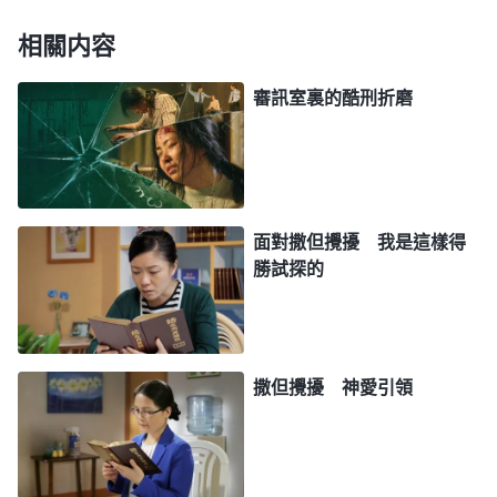
太没良心、没有人性，你給我的盡都是愛與祝福，可
我還給你的却是傷與痛。神啊！感謝你的帶領使我知
相關内容
道了接下來該怎樣做，現在我願用實際行動來滿足你
審訊室裏的酷刑折磨
一次，不管撒但怎麽折磨我，我寧死也要為你站住見
證，决不背叛你！」惡警看到我泪流滿面的樣子以為
我動摇了，就走到我跟前「温和」地説：「快説吧，
説了就放你回家。」我瞪了他一眼，氣憤地説：「想
面對撒但攪擾 我是這樣得
讓我背叛神，没門兒！」他一聽，氣得暴跳如雷，一
勝試探的
邊瘋狂地扇我的臉，一邊歇斯底里地吼叫着：「你是
敬酒不吃吃罰酒，給你臉不要臉！你以為我們是白吃
飯的？若不老實交代，就讓你坐五年大牢，不讓你的
撒但攪擾 神愛引領
孩子上學……」我説：「若我真的要坐五年大牢，那
是我該受的苦，你不讓我的孩子上學，孩子該是什麽
命也還是什麽命，我願順服神的主宰。」那幫惡魔氣