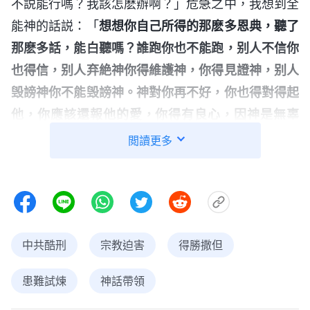
不説能行嗎？我該怎麽辦啊？」危急之中，我想到全
能神的話説：「
想想你自己所得的那麽多恩典，聽了
那麽多話，能白聽嗎？誰跑你也不能跑，别人不信你
也得信，别人弃絶神你得維護神，你得見證神，别人
毁謗神你不能毁謗神。神對你再不好，你也得對得起
他，你應該還報他的愛，你得有良心，因神是無辜
的。他從天來在地上作工在人中間已是受了極大屈辱
閲讀更多
了，他是聖潔的，没有一點污穢，來在污穢之地，他
得忍受多大屈辱？作工在你們身上，還是為了你們，
……
」
《話・卷一 神的顯現與作工・拯救摩押後代的意
神的話句句敲打着我麻木的心，使我的良心倍受
義》
中共酷刑
宗教迫害
得勝撒但
譴責。想想跟隨全能神這幾年來，我享受了神不盡的
愛與温暖，得着了神豐富的生命供應，明白了歷代以
患難試煉
神話帶領
來無人能明白的真理，知道了人生存的意義與價值，