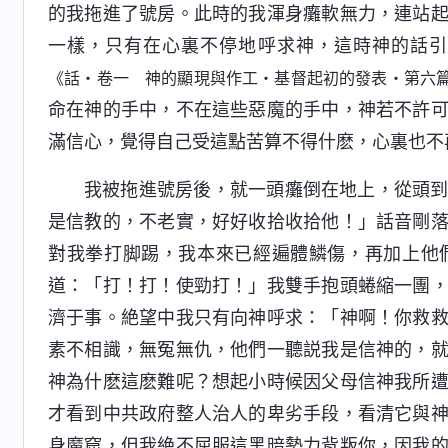
的我拖進了號房。此時的我渾身癱軟無力，連站
一樣，只有在心裏不停地呼求神，這時神的話
《話・卷一 神的顯現與作工・基督起初的發表・第六
命在神的手中，不在這些惡魔的手中，神若不許
滿信心，覺得自己受這點苦算不得什麽，心裏也不
我被拖進號房後，就一頭癱倒在地上，從頭
是信教的，不老實，好好收拾收拾他！」話音剛
對我拳打脚踢，我本來已經遍體鱗傷，再加上他
道：「打！打！使勁打！」我雙手抱頭蜷縮一團
濟于事。絶望中我只有向神呼求：「神啊！你救
素不相識，無冤無仇，他們一聽説我是信神的，
神為什麽這麽難呢？想起小時候因父母信神我所
才看到中共政府整人治人的卑劣手段，看清它與
身魔窟，但我絶不屈服這黑暗勢力背叛你，因我