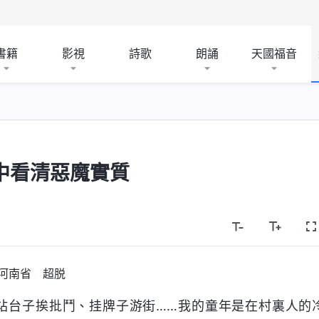
書籍
影視
詩歌
朗誦
天國福音
中看清惡魔實質
河南省 超脱
站台子挨批鬥、挂牌子游街……我的童年是在村裏人的