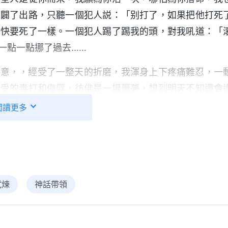
開闢了出路，只聽一個犯人説：「别打了，如果把他打死
己快要死了一樣。一個犯人踢了踢我的頭，對我吼道：「
一點一點挪了過去……
睡意，，經受了一整天的折磨，我渾身上下疼痛難忍，一
遭受的毒打和侮辱，彷佛是一場噩夢，想到明天不知還會
這種環境中活着真是生不如死！恐懼、痛苦包圍着我，我
閲讀更多
給我力量，使我能够站立住。禱告後，我想起了一段神
不喊冤，也不埋怨人，而是默默無聞地受着人的摧殘，受
對人提出過分的要求，從不對人有無理的要求，只是在任
責備、話語熬煉、提醒、勸勉、安慰、審判、揭示。哪一
試煉
神話帶領
但神所作的哪一步不是為了人的命運？
」
《話・卷一 神
基督在地所受的苦，我的眼睛濕潤了。神來在最污穢之地
悖逆、抵擋，還有中共政府的毁謗、褻瀆、定罪、逼迫，