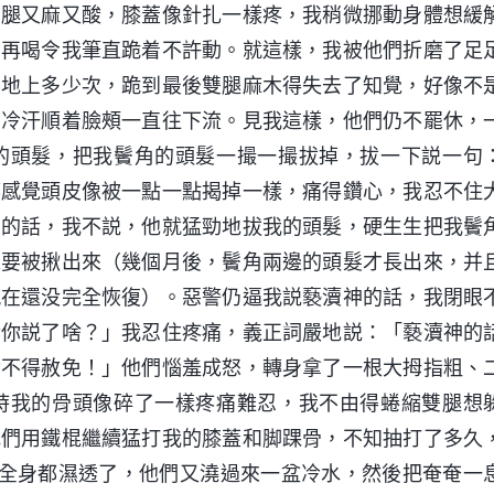
的腿又麻又酸，膝蓋像針扎一樣疼，我稍微挪動身體想緩
，再喝令我筆直跪着不許動。就這樣，我被他們折磨了足
在地上多少次，跪到最後雙腿麻木得失去了知覺，好像不
，冷汗順着臉頰一直往下流。見我這樣，他們仍不罷休，
的頭髮，把我鬢角的頭髮一撮一撮拔掉，拔一下説一句
都感覺頭皮像被一點一點揭掉一樣，痛得鑽心，我忍不住
神的話，我不説，他就猛勁地拔我的頭髮，硬生生把我鬢
像要被揪出來（幾個月後，鬢角兩邊的頭髮才長出來，并
現在還没完全恢復）。惡警仍逼我説褻瀆神的話，我閉眼
對你説了啥？」我忍住疼痛，義正詞嚴地説：「褻瀆神的
世不得赦免！」他們惱羞成怒，轉身拿了一根大拇指粗、
時我的骨頭像碎了一樣疼痛難忍，我不由得蜷縮雙腿想
他們用鐵棍繼續猛打我的膝蓋和脚踝骨，不知抽打了多久
己全身都濕透了，他們又澆過來一盆冷水，然後把奄奄一