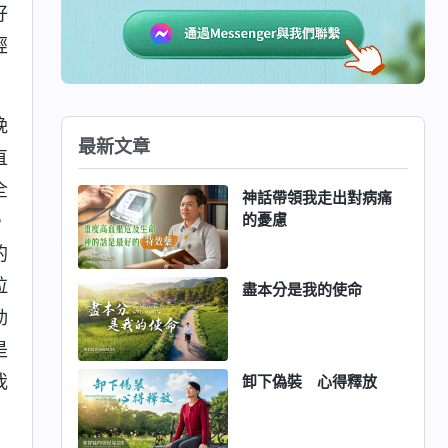
好
經
晚
最新文章
直
全
神話帶領我走出對病痛
的憂慮
，
的
拉
盡本分是我的使命
勁
是
我
卸下偽裝 心得釋放