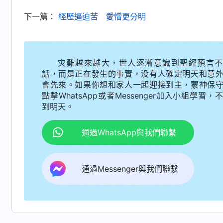
受的苦太大了！而我一個敗壞至極的人，受點撒
下一篇：
經歷逼迫苦 愛憎更分明
彼得説的話：「
我喝的苦杯你必須得喝（這是耶
命。
」
《話・卷一 神的顯現與作工・彼得認識「耶穌
蒙拯救，不該有任何選擇，神的愛激勵着我的心
灾難越來越大，世人逐漸意識到聖經預言不
依靠。想到這兒，我倍感虧欠神，也更加恨惡自
話，而是正在發生的事實，没有人確定明天和意
會先來。如果你想和家人一起迎接到主，蒙神保
壞人類受的屈辱痛苦太大了，而我太悖逆，不明
點擊WhatsApp或者Messenger加入小組學習，
切痛苦，我能在你的苦裏有份這是你的高抬，受
到明天。
最後的苦來滿足你，是死是活交在你的手中，任
通過WhatsApp與我們聯繫
的勇氣與决心，身上的傷也不覺得太疼了！
第二天審訊時，一個當官模樣的警察氣勢汹
通過Messenger與我們聯繫
們的帶領是誰？」我反問他：「我做錯了什麽事
棍，眼冒凶光走過來，朝着我的頭和臉猛打，還
其餘幾個警察也拿着電警棍圍上來，電警棍「呲
渾身的肌肉不停痙攣，我縮成一團，大口大口地