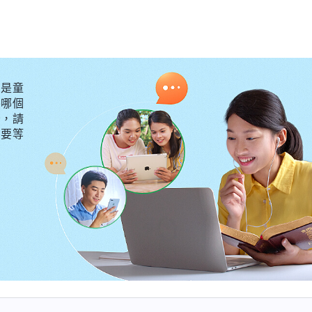
但的毒打就想退縮，我真是太懦弱！此時，我想起
主耶穌
穌復活以後説的），我所走的路你必定要走，你要為我
神受苦是為了拯救我們，而我受苦是為了自己
」的過程》
，我感受到神一直在陪伴着我，用話語帶領引導我，作我
是童
己，于是我在心裏默默向神禱告：「神哪，你為拯救我們
外哪個
守，請
白你的心意，總想逃脱這些苦。神哪，你已為我們受盡了
不要等
這樣的苦有意義、有價值，神啊，我願意順服你，願意受
你擺布！」禱告之後，我心裏充滿了力量，有了與撒但决
汹地衝進來，一拍桌子，怒吼道：「東西是從哪裏來的？
？我究竟犯了什麽法？」他當即惱羞成怒，轉身拿起電
説：「老子就是法！你能怎麽着？今天我非整死你不可！
呲呲」地冒着藍光，戳在身上，電流立時傳遍全身，使得
喘着氣，汗水直往下流，但他們仍没有停手的意思，邊打