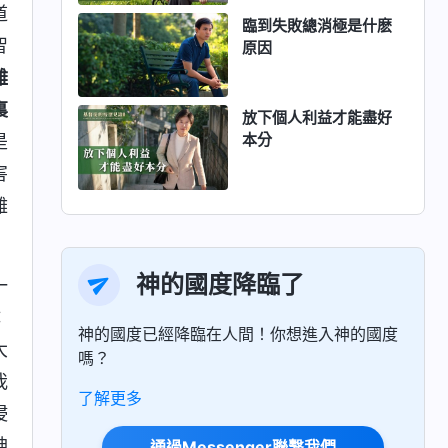
道
臨到失敗總消極是什麽
智
原因
難
裏
放下個人利益才能盡好
本分
是
害
難
神的國度降臨了
一
：
神的國度已經降臨在人間！你想進入神的國度
大
嗎？
我
了解更多
侵
神
通過Messenger聯繫我們