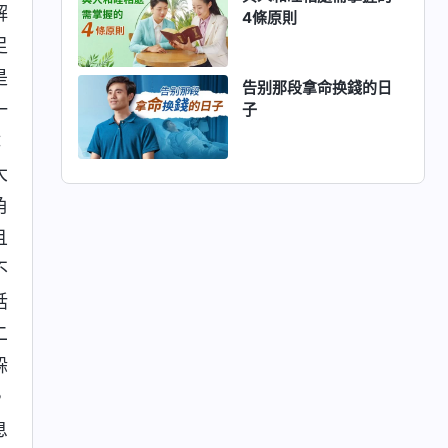
解
4條原則
足
是
告别那段拿命换錢的日
一
子
：
大
角
且
不
話
二
躲
，
息