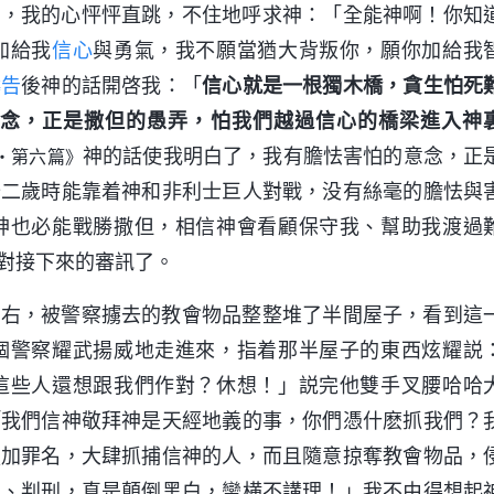
為，我的心怦怦直跳，不住地呼求神：「全能神啊！你知
加給我
信心
與勇氣，我不願當猶大背叛你，願你加給我
禱告
後神的話開啓我：「
信心就是一根獨木橋，貪生怕死
念，正是撒但的愚弄，怕我們越過信心的橋梁進入神
神的話使我明白了，我有膽怯害怕的意念，正
・第六篇》
十二歲時能靠着神和非利士巨人對戰，没有絲毫的膽怯與
神也必能戰勝撒但，相信神會看顧保守我、幫助我渡過
對接下來的審訊了。
左右，被警察擄去的教會物品整整堆了半間屋子，看到這
個警察耀武揚威地走進來，指着那半屋子的東西炫耀説
這些人還想跟我們作對？休想！」説完他雙手叉腰哈哈
「我們信神敬拜神是天經地義的事，你們憑什麽抓我們？
强加罪名，大肆抓捕信神的人，而且隨意掠奪教會物品，
罪、判刑，真是顛倒黑白，蠻横不講理！」我不由得想起