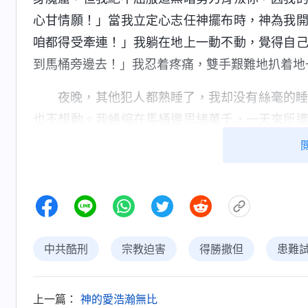
心甘情願！」當我立定心志任神擺布時，神為我
咱都得受牽連！」我躺在地上一動不動，覺得自
到馬桶旁邊去！」我忍着疼痛，雙手艱難地扒着地
夜晚，其他犯人都熟睡了，我却没有絲毫的
也不想動。我蜷縮在馬桶邊思緒萬千，一天來所
受什麽樣的酷刑折磨，我的心不寒而栗，感覺在
道自己的心遠離神了，便趕緊向神禱告，求神加
話：「
天上的神來在一個最污穢的淫亂之地，從
人的欺壓，但他從不反抗人的無理的要求，從不
任怨為人作着一切人所需的工作：教導、開啓、
中共酷刑
宗教迫害
得勝撒但
患難
不是為了人的生命？雖然將人的前途、命運挪去，
揣摩着神的話，想想
顯現與作工・作工與進入 九》
為了拯救人脱離撒但權勢，默默忍受着人對他的
上一篇：
神的愛浩瀚無比