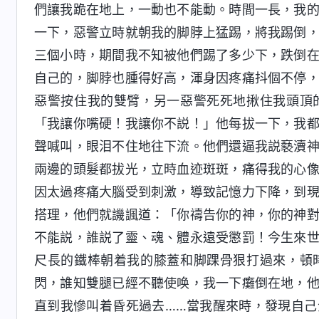
們讓我跪在地上，一動也不能動。時間一長，我
一下，惡警立時就朝我的脚脖上猛踢，將我踢倒
三個小時，期間我不知被他們踢了多少下，跌倒
自己的，脚脖也腫得好高，渾身因疼痛抖個不停
惡警按住我的雙臂，另一惡警死死地揪住我頭頂
「我讓你嘴硬！我讓你不説！」他每拔一下，我
聲喊叫，眼泪不住地往下流。他們還逼我説褻瀆
兩邊的頭髮都拔光，立時血迹斑斑，痛得我的心
因太過疼痛大腦受到刺激，導致記憶力下降，到
搭理，他們就譏諷道：「你禱告你的神，你的神
不能説，誰説了靈、魂、體永遠受懲罰！今生來
尺長的鐵棒朝着我的膝蓋和脚踝骨狠打過來，頓
閃，誰知雙腿已經不聽使唤，我一下癱倒在地，
直到我慘叫着昏死過去……當我醒來時，發現自