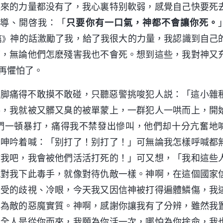
起來的力量都没有了，我心裏特别軟弱，感覺自己快要死
引導、開啓我：「
只要你有一口氣，神都不會讓你死。
神的話激勵了我，給了我很大的力量，我認識到自己
篇》
可，無論他們怎麽殘害我也不會死。想到這些，我對神又
再懼怕了。
到脚痛得不敢摸不敢碰，只聽惡警挑唆犯人説：「這小雜
落，我就被又髒又臭的被單蒙上，一群犯人一哄而上，開
們一頓暴打，痛得我不禁發出慘叫，他們却十分亢奮地
，呻吟着喊：「别打了！别打了！」可無論我怎樣呼喊都
救我吧，我會被他們活活打死的！」可又想，「我和這些
就對我下此毒手，就像對待仇敵一樣。神啊，在這個國家
遭受的歧視、冷眼，今天我又因信神被打得遍體鱗傷，我
神為敵的惡魔實質。神啊，感謝你讓我有了分辨，雖然我
的全人是從你而來，我願為你活一次，哪怕為你捨命，我