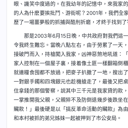
眼、譏笑中度過的。在我幼年的記憶中，來我家
的人為什麽要挨批鬥、游街呢？2001年，我們全
歷了一場噩夢般的抓捕與酷刑折磨，才終于找到了
那是2003年6月15日晚，中共政府對我們
令我終生難忘。當晚八點左右，由于勞累了一天
接破門而入，持槍闖入我家，凶神惡煞地吼道：
家人控制在一個屋子裏，接着像土匪一樣翻箱倒
就連糧食囤都不放過，把麥子扒撒了一地，搜出
一對銀手鐲和四塊銀元也趁機搶走了，最後又把
住拿錢的那個警察，説其中三千元是我家貸的款
一掌推開我父親，父親猝不及防倒退幾步後跌坐
贜款！」最後硬是以「搞反革命活動的贜款」為
和本村被抓的弟兄姊妹一起被押到了市公安局。