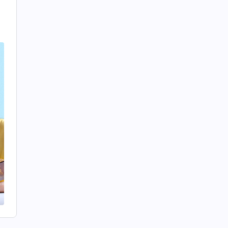
對
捨
的
的
敗
一
盡
戰
你
警
」
我
邊