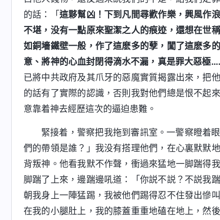
的話：「
這夥幫凶！下到凡間尋歡作樂，興風作
不堪，没有一點原來聖潔之人的痕迹，還想在世
如銅墻鐵壁一般，作了這麽多的孽，闖了這麽多
意、將神的心血封閉得滴水不漏，真是罪大惡極…
已將中共政府及其爪牙的惡魔實質揭露出來，把
的話有了實際的認識，否則我對他們總是恨不起
意靠着神去經歷這次的逼迫患難。
緊接着，警察把我拖到審訊室。一警察瞪着
們的帶領是誰？」我没有搭理他們，在心裏默默
背叛神。他看我默不作聲，衝過來猛地一脚踹得
脚踹了上來，邊踹邊吼道：「你説不説？不説我
朝我身上一陣猛踢，我被他們踢得忍不住發出慘
在我的小腿肚上，我的膝蓋重重地磕在地上，然