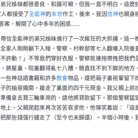
的弟兄姊妹都很善良、和藹可親，但我一直不明白，這麽
家人都接受了
全能神
的
末世
作工，後來，我因
信神
也親身
答案，解開了心中多年的困惑……
這一帶信全能神的弟兄姊妹進行了一次瘋狂的大抓捕，這一
，全家人剛剛躺下入睡，警察、村幹部等七人翻墻入院後
「不許動！」不等我們穿好衣服，警察就連拖帶拽把我們
櫃，將屋裏、院裏翻得亂七八糟，簡直找不到下脚的地方
了一些神話語書籍和許多
教會
物品，還把箱子裏祖輩留下
桌子的抽屉撬開，搶走了裏面的四千元現金。我父親上前
，準備拿去買三輪車用的，請他將貸款留下。那個警察猛
在地上，父親爬起來再次苦苦哀求他，他獰笑着説：「這
由把那些錢强行擄走了（至今也未歸還）。半個小時後，