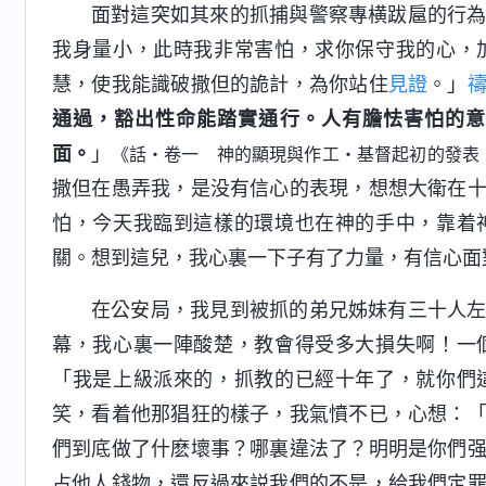
面對這突如其來的抓捕與警察專横跋扈的行
我身量小，此時我非常害怕，求你保守我的心，
慧，使我能識破撒但的詭計，為你站住
見證
。」
通過，豁出性命能踏實通行。人有膽怯害怕的意
面。
」
《話・卷一 神的顯現與作工・基督起初的發表
撒但在愚弄我，是没有信心的表現，想想大衛在
怕，今天我臨到這樣的環境也在神的手中，靠着
關。想到這兒，我心裏一下子有了力量，有信心面
在公安局，我見到被抓的弟兄姊妹有三十人
幕，我心裏一陣酸楚，教會得受多大損失啊！一
「我是上級派來的，抓教的已經十年了，就你們
笑，看着他那猖狂的樣子，我氣憤不已，心想：
們到底做了什麽壞事？哪裏違法了？明明是你們
占他人錢物，還反過來説我們的不是，給我們定