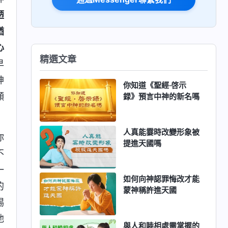
陋
猶
心
精選文章
早
神
你知道《聖經·啓示
願
録》預言中神的新名嗎
人真能霎時改變形象被
你
提進天國嗎
不
一
如何向神認罪悔改才能
的
蒙神稱許進天國
踢
他
與人和睦相處需掌握的