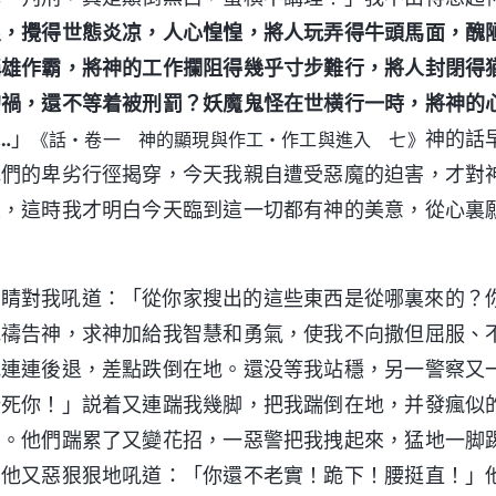
浪，攪得世態炎凉，人心惶惶，將人玩弄得牛頭馬面，醜
稱雄作霸，將神的工作攔阻得幾乎寸步難行，將人封閉得
的禍，還不等着被刑罰？妖魔鬼怪在世横行一時，將神的
…
」
神的話
《話・卷一 神的顯現與作工・作工與進入 七》
他們的卑劣行徑揭穿，今天我親自遭受惡魔的迫害，才對
來，這時我才明白今天臨到這一切都有神的美意，從心裏
眼睛對我吼道：「從你家搜出的這些東西是從哪裏來的？
地禱告神，求神加給我智慧和勇氣，使我不向撒但屈服、
我連連後退，差點跌倒在地。還没等我站穩，另一警察又
踹死你！」説着又連踹我幾脚，把我踹倒在地，并發瘋似
叫。他們踹累了又變花招，一惡警把我拽起來，猛地一脚
後他又惡狠狠地吼道：「你還不老實！跪下！腰挺直！」