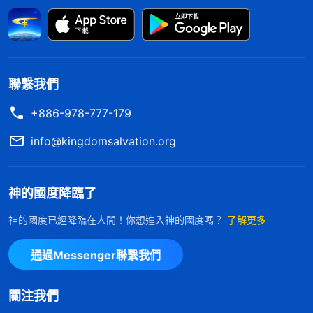
盡本分就没勁了，信神也覺得没意思了，好像失去了
靈魂一樣，整個人就像没了心似的。所以説，這個得
福存心就是人内心深處隱藏的東西。
」
《話・卷三
「
敵基督在决
末世
基督座談紀要・生命長進的六個指標》
聯繫我們
定要盡本分之前，内心深處對前途、對得福、對好的
+886-978-777-179
歸宿甚至對冠冕充滿了期待，抱有最大的信心，他們
帶着這樣的存心與抱負來到神家盡上了本分，那他們
info@kingdomsalvation.org
所盡的這個本分裏面有没有神所要的真心與真實的信
心、忠心？在這個時候還看不見人真實的忠心、信心
神的國度降臨了
與真心，因為人在盡本分之前心裏充滿了交易，人是
神的國度已經降臨在人間！你想進入神的國度嗎？
了解更多
在利益的驅使之下也是在充滿了野心與欲望的前提之
下才决定盡本分的。那敵基督盡本分的存心是什麽？
通過Messenger聯繫我們
是交易，是交换。可以説，他盡本分的前提條件就
是，『我要是盡上本分那我就必須得得福，就必須得
關注我們