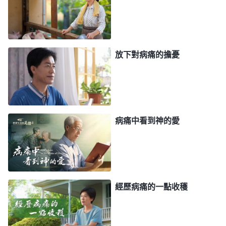
人在病痛中應該實行的。在病痛當中，一方面要顯明
你各種無理的要求還有各種對神不切合實際的想象觀
念，另一方面也考驗你對神的
信心
、對神的順服。如
放下對病痛的擔憂
果這些方面都經過考驗了，那你對神的信心、忠心與
順服就有真實的見證了，就有實證了，這是神要的，
這也是作為一個受造之物該具備的、該活出的。這些
是不是都是正面的？
」
《話・卷六 關于追求真理・怎
病痛中看到神的愛
神的話把人臨到病痛該有的正確觀
樣追求真理（四）》
點與實行路途指出來了，就是對神的主宰安排要有真
實的相信、順服，别憑自己去擺脱病痛，不然只會給
自己帶來更多的痛苦。對神的話我也有點實際體會。
經歷病痛的一點收穫
當我的血壓超過200 mmHg時我很害怕，覺得如果
不注重保養或者不小心摔了跤就會導致癱痪甚至死
亡，生怕盡本分過多費心用腦加重自己的病情造成嚴