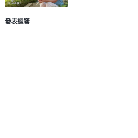
重後果，就總活在愁苦憂慮的負面情緒裏，給自己的
身心都帶來很多壓力、痛苦，也影響盡本分，這不就
發表迴響
是自己對神的主宰没有認識導致的嗎？其實，我的病
情是輕是重、什麽時候死都不是自己愁苦憂慮能改變
得了的，這些都有神的主宰安排。就像我得了高血壓
後有一個星期騎車就摔了兩次，而且摔得相當嚴重，
當時我感覺完了，可能得癱痪了，没想到只是有些皮
外傷，并没有我想象得那麽嚴重，這不就是神的保守
嗎？我得扭轉自己的錯誤觀點正確對待病痛，需要治
療就治療，至于病能不能好、我會不會死都不能對神
有要求，更不能誤解埋怨，得順服神的主宰安排，在
病痛中多尋求真理反省認識自己，這才能有真實的收
穫。