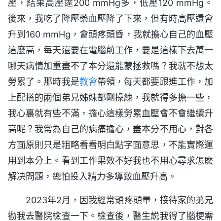
壓，結果高壓達200 mmHg多，低壓120 mmHg。
後來，我吃了降壓藥血壓降了下來，但有時高壓還會
升到160 mmHg，會頭疼頭昏，我就擔心自己的血壓
這麽高，每天還要在電腦前工作，要是這樣下去萬一
哪天病情加重盡不了本分還能蒙拯救嗎？我就不想太
勞累了。那時我是
教會
帶領，每天都要跟進工作，加
上配搭的兩個弟兄姊妹都剛操練，我就得多擔一些，
我心裏就有些不滿，擔心這樣勞累血壓會不會繼續升
高呢？我常為自己的病痛擔心，盡本分不用心，對各
方面原則只是粗略看看明白點字面意思，不能實際運
用到本分上。看到工作果效不好我也不用心尋求怎麽
解决問題，總怕投入精力多導致血壓升高。
2023年2月，因我經常頭疼頭暈，接待家的弟兄
勸我去醫院檢查一下。檢查後，醫生説我得了腦梗需