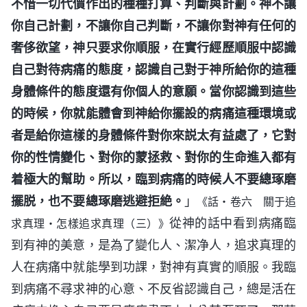
不惜一切代價作出的種種打算、判斷與計劃。神不讓
你自己計劃，不讓你自己判斷，不讓你對神有任何的
奢侈欲望，神只要求你順服，在實行經歷順服中認識
自己對待病痛的態度，認識自己對于神所給你的這種
身體條件的態度還有你個人的意願。當你認識到這些
的時候，你就能體會到神給你擺設的病痛這種環境或
者是給你這樣的身體條件對你來説太有益處了，它對
你的性情變化、對你的蒙拯救、對你的生命進入都有
着極大的幫助。所以，臨到病痛的時候人不要總琢磨
擺脱，也不要總琢磨逃避拒絶。
」
《話・卷六 關于追
從神的話中看到病痛臨
求真理・怎樣追求真理（三）》
到有神的美意，是為了變化人、潔净人，追求真理的
人在病痛中就能學到功課，對神有真實的順服。我臨
到病痛不尋求神的心意、不反省認識自己，總是活在