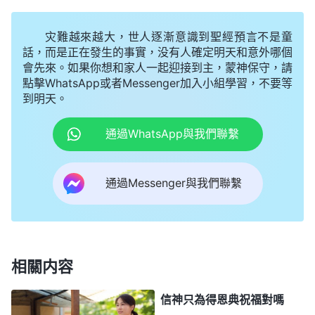
麽樣的態度對待病痛。
」
《話・卷六 關于追求真理・
灾難越來越大，世人逐漸意識到聖經預言不是童
「
正常人臨到病痛都會痛苦難
怎樣追求真理（四）》
話，而是正在發生的事實，没有人確定明天和意外哪個
過，都有一定的承受極限，但是人如果總想依靠自己
會先來。如果你想和家人一起迎接到主，蒙神保守，請
的力量挪去病痛、擺脱病痛，最終的結果會是什麽？
點擊WhatsApp或者Messenger加入小組學習，不要等
到明天。
不但不能减輕痛苦，而且會更加痛苦、更加難過。所
以越是在病痛中越應該尋求真理，尋求怎樣實行才能
通過WhatsApp與我們聯繫
合神心意，越是在病痛的時候人越應該來到神的面前
認識自己的敗壞、認識自己對神的無理要求，越是在
通過Messenger與我們聯繫
病痛的時候越是考驗你真實順服的時候。所以，如果
在承受病痛的同時你依然能够順服神的擺布，就是病
痛至死也能不埋怨神，還能放下對神的無理要求，説
明你這個人是真心追求真理、真心順服神的人，你有
相關内容
見證，你對神的忠心是真實的、對神的順服是真實
信神只為得恩典祝福對嗎
的，不是口號、不是道理，而是經得住考驗的。這是