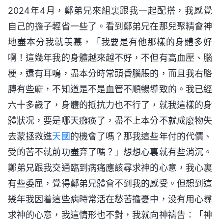
2024年4月，鄭弟兄來組裏跟我一起配搭，我感覺
自己的擔子輕省一些了。看到鄭弟兄在那兒聚精會神
地盡本分我就羡慕，「我要是有他那樣的身體多好
啊！這幾年我的身體越來越不好，不但有高血壓、腦
梗，還有耳鳴，盡本分時常頭昏腦脹的，而且我右胳
膊有些麻，不知道是不是血管不順暢導致的。我已經
六十多歲了，身體的抵抗力也不行了，就我這樣的身
體狀况，要是哪天癱痪了，盡不上本分不就成廢物失
去蒙拯救進
天國
的機會了嗎？那我這些年付的代價、
受的苦不就前功盡弃了嗎？」想想心裏就有些消沉。
鄭弟兄跟我交通臨到病痛應該尋求神的心意，我心裏
有些委屈，覺得鄭弟兄體會不到我的感受。但想到這
幾年我因着這些病時常活在愁苦擔憂中，没有用心尋
求神的心意，我這情形也不對，我就向神禱告：「神