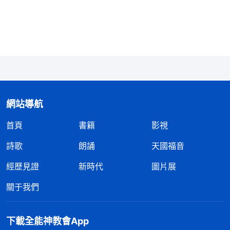
隨後，我繼續反省自己活在這種負面情緒裏的根
源問題。我看到神的話：「
人
信神
都是為了得福，都
是為了得賞賜、得冠冕，每個人心裏是不是都有這個
存心？其實每個人心裏都有，這是事實。儘管人不常
把它挂在嘴邊，甚至還掩飾自己得福的存心、欲望，
但是人内心深處的這個欲望、這個存心動機從來没有
動摇過。不管人明白多少屬靈理論、有哪些經歷認
網站導航
識，也不管人能盡什麽本分，受多少苦、付多少代
首頁
書籍
影視
價，但人心靈深處隱藏的得福存心永遠不會放弃，人
詩歌
朗誦
天國福音
始終在默默地為這個得福存心勞苦奔波，這是不是人
經歷見證
新時代
圖片展
内心最深處的東西？如果這個得福存心没有了，你們
會有什麽感覺？會用什麽樣的態度來盡本分、跟隨神
關于我們
呢？如果真把心裏隱藏的這個得福存心徹底取締了，
人到底會怎麽樣呢？可能許多人就會消極了，有些人
下載全能神教會App