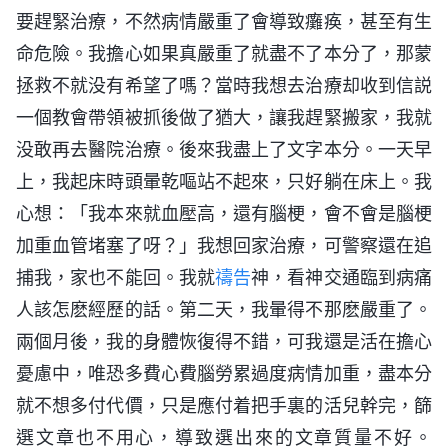
要趕緊治療，不然病情嚴重了會導致癱痪，甚至有生
命危險。我擔心如果真嚴重了就盡不了本分了，那蒙
拯救不就没有希望了嗎？當時我想去治療却收到信説
一個教會帶領被抓後做了猶大，讓我趕緊搬家，我就
没敢再去醫院治療。後來我盡上了文字本分。一天早
上，我起床時頭暈乾嘔站不起來，只好躺在床上。我
心想：「我本來就血壓高，還有腦梗，會不會是腦梗
加重血管堵塞了呀？」我想回家治療，可警察還在追
捕我，家也不能回。我就
禱告
神，看神交通臨到病痛
人該怎麽經歷的話。第二天，我暈得不那麽嚴重了。
兩個月後，我的身體恢復得不錯，可我還是活在擔心
憂慮中，唯恐多費心費腦勞累過度病情加重，盡本分
就不想多付代價，只是應付着把手裏的活兒幹完，篩
選文章也不用心，導致選出來的文章質量不好。