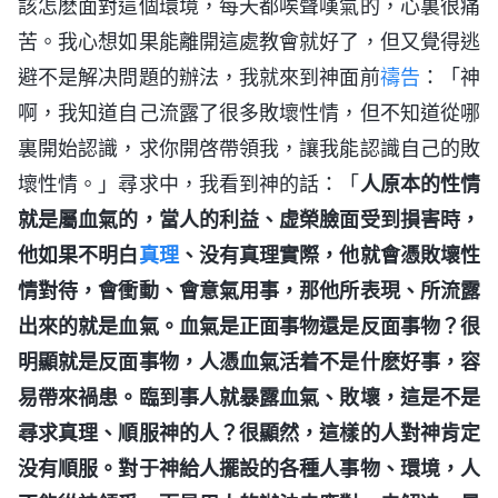
該怎麽面對這個環境，每天都唉聲嘆氣的，心裏很痛
苦。我心想如果能離開這處教會就好了，但又覺得逃
避不是解决問題的辦法，我就來到神面前
禱告
：「神
啊，我知道自己流露了很多敗壞性情，但不知道從哪
裏開始認識，求你開啓帶領我，讓我能認識自己的敗
壞性情。」尋求中，我看到神的話：「
人原本的性情
就是屬血氣的，當人的利益、虚榮臉面受到損害時，
他如果不明白
真理
、没有真理實際，他就會憑敗壞性
情對待，會衝動、會意氣用事，那他所表現、所流露
出來的就是血氣。血氣是正面事物還是反面事物？很
明顯就是反面事物，人憑血氣活着不是什麽好事，容
易帶來禍患。臨到事人就暴露血氣、敗壞，這是不是
尋求真理、順服神的人？很顯然，這樣的人對神肯定
没有順服。對于神給人擺設的各種人事物、環境，人