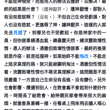
不能從神領受，而是用人的辦法去應對、去解决，最
終的結果是什麽？
（遭神厭弃。）
遭神厭憎，那對人
有没有造就啊？
（没有。）
不但自己生命受虧損，對
人也没有造就，更羞辱了神，讓神厭弃，這樣的人就
失去
見證
了，到哪兒也不受歡迎。你是神家中的一
員，但你做事總憑血氣，總暴露天然，總流露敗壞性
情，憑人的辦法、憑撒但敗壞性情做事，最終的後果
就是作惡，就是抵擋神，如果始終不能
悔改
，不能走
上追求真理的路，就只能被顯明淘汰。憑撒但性情活
着，流露敗壞性情也不尋求真理解决，這問題是不是
很嚴重？一方面自己生命没有長進、没有變化，另外
也會影響、攪擾到别人，在教會裏不會起到什麽好作
用，時間長了給教會、給神選民都會帶來很大的麻
煩，就像隻臭蒼蠅一樣，在餐桌上飛來飛去讓人噁心