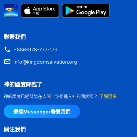
工、没有明白真理以前是撒但的本性在人裏面當家做
主支配人。這個本性裏具體是什麽東西呢？比如，你
為什麽要自私？你為什麽要維護自己的地位？你為什
麽情感那麽重？你為什麽喜歡那些不義的東西、喜歡
聯繫我們
那些惡？你喜歡這些東西的根據是什麽？這些東西是
+886-978-777-179
從哪裏來的？你為什麽能喜歡接受這些東西？現在你
們已經明白了，主要就是有撒但的毒素在人裏面。撒
info@kingdomsalvation.org
但的毒素是什麽？應該怎麽表達？比如，你若問『人
該怎麽活着？人該為什麽活着？』人都會回答説『人
神的國度降臨了
不為己，天誅地滅』，這一句話就把問題的根源説出
神的國度已經降臨在人間！你想進入神的國度嗎？
了解更多
來了。撒但的哲學、邏輯已成為人的生命了，人無論
追求什麽其實都是為自己，所以人都是為自己活着。
通過Messenger聯繫我們
『人不為己，天誅地滅』，這就是人的生命哲學，也
代表人的本性。這句話已經成為敗壞人類的本性了，
關注我們