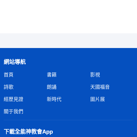
説點話、多花點時間精力都不願意，我這樣的表現怎
麽能稱得上是忠心盡本分呢？有良心理智的人不管面
對什麽環境能不考慮個人利益，再苦再累都能忠于神
把自己的本分盡好，而我總想着貪享肉體安逸，稍微
累點就覺得委屈、吃虧，還想逃脱這樣的環境，這都
是我貪享肉體、自私卑鄙的敗壞性情導致的。我活在
網站導航
敗壞性情裏給配搭的姊妹也帶來了很大的傷害，她們
首頁
書籍
影視
每天看我臉色説話，有時明明是有一些觀點的，但總
怕説錯了我會憑血氣對待她們，所以在本分上也發揮
詩歌
朗誦
天國福音
不出自己原有的那一份。我這哪是在盡本分呀？簡直
經歷見證
新時代
圖片展
就是在作惡打岔！現在想想，自己實在太醜陋了。
關于我們
後來我就尋求，為什麽我總是貪享安逸考慮自己
的肉體利益呢？我看到神的話：「
人没有經歷神作
下載全能神教會App