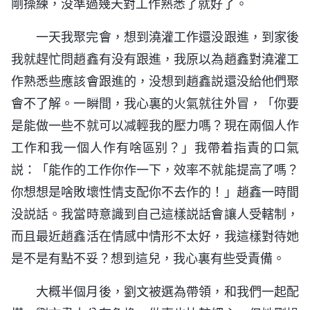
剛操練，没準過幾天對工作熟悉了就好了。
一天我聚完會，想到澆灌工作還没跟進，到家後
我就趕忙問趙鑫有没有跟進，我原以為趙鑫對澆灌工
作熟悉些應該會跟進的，没想到趙鑫説還没給他們聚
會不了解。一瞬間，我心裏的火氣就往外冒，「你要
是能做一些不就可以减輕我的壓力嗎？現在兩個人作
工作和我一個人作有啥區别？」我帶着指責的口氣
説：「能作的工作你作一下，效率不就能提高了嗎？
你想想是啥敗壞性情支配你不去作的！」趙鑫一時間
没説話。我當時意識到自己這樣説話會讓人受轄制，
而且最近趙鑫活在情感中情形不太好，我這樣對待她
是不是有點不妥？想到這兒，我心裏有些受責備。
大概半個月後，劉文被選為帶領，和我們一起配