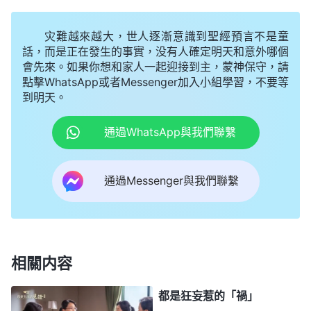
分，應該怎麽順服；另一方面，還要省察自己的存心
灾難越來越大，世人逐漸意識到聖經預言不是童
有什麽摻雜，對盡本分有什麽攔阻。人天性裏都不願
話，而是正在發生的事實，没有人確定明天和意外哪個
意受苦，没有一個人是越受苦越有勁、越受苦心裏越
會先來。如果你想和家人一起迎接到主，蒙神保守，請
快樂，没有這樣的人。人肉體的本性就是一受苦就憂
點擊WhatsApp或者Messenger加入小組學習，不要等
到明天。
愁、苦惱，但是你們現在盡這些本分有多少苦可受？
就是肉體累點兒、勞苦點兒。如果你連這點苦都受不
通過WhatsApp與我們聯繫
了，那算不算有心志？算不算真心
信神
？
（不算。）
這就不行。……盡本分能吃苦這不是簡單事，能把一
通過Messenger與我們聯繫
方面的工作作好也不簡單，肯定是有一些神話真理在
他裏面起作用了，不是説他天生就不怕苦不怕累，哪
有這樣的人？都是有一些動力，有一些神話真理作他
的根基了，當本分臨到時，他的觀點、立場變了，盡
相關内容
本分時就輕鬆，肉體受點苦、受點累就不算什麽。那
都是狂妄惹的「禍」
些不明白真理、看事觀點没轉變的人，他們憑人的想