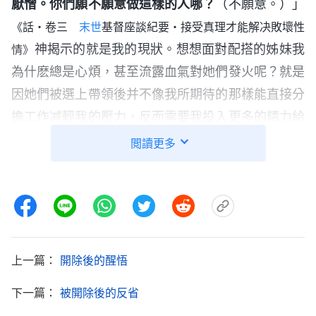
厭憎。你們願不願意做這樣的人哪？
（不願意。）」
《話・卷三
末世
基督座談紀要・接受真理才能解决敗壞性
神揭示的就是我的現狀。想想面對配搭的姊妹我
情》
為什麽總是心煩，甚至流露血氣對她們發火呢？就是
因她們被選上帶領後并不像我所期待的那樣能直接分
擔工作减輕我的壓力，反而需要我投入更多的精力給
她們交通幫助，補足工作中的漏洞，覺得她們耽誤了
閲讀更多
我的時間，讓我的肉體受苦了，我心裏就抵觸。我不
尋求真理而是活在敗壞性情中嫌弃她們，朝她們發火
流露血氣，導致她們消極受轄制，也影響了工作，我
真是太没人性了！
上一篇：
開除後的醒悟
後來，我又看到神的話：「
盡一些特殊的本分或
者是苦點累點的本分，一方面，人總得揣摩這個本分
下一篇：
被開除後的反省
該怎麽盡，人應該受哪些苦，應該怎麽守住自己的本