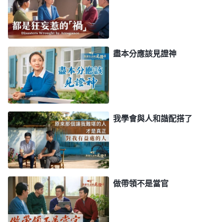
法、觀念、私欲、個人喜好活着，盡本分時就不甘心
願意。比如，同樣幹又髒又累的活兒，有的人説，
『我順服神家的安排，教會安排我什麽本分我就盡什
盡本分應該見證神
麽本分，不管是髒活還是累活，是光彩的還是不起眼
的，我没有要求，我都把它當本分接受，這是神交給
我的托付，髒點累點這是我該受的苦』，所以他作工
作的時候就覺得没受什麽苦，别人覺得又髒又累，他
我學會與人和諧配搭了
覺得輕鬆，因為他心裏坦然，他是為神做的，就不覺
得有難處。有的人幹點髒活、累活或者不起眼的活
兒，總覺得這對他的身份、人格是侮辱，是人不尊重
他、欺負他、小瞧他，所以同樣的工作、同樣的量他
做帶領不是當官
做起來就費勁，他做什麽心裏都有怨氣，做什麽都覺
得不如意，做什麽都不順心，裏面盡是消極、抵觸。
他能消極、抵觸，這是因為什麽？根源在哪裏？多數