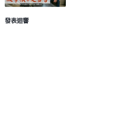
都是因為盡本分不給工資，都是白幹，如果給賞賜也
行，但能不能得賞賜也不知道，人就覺得盡本分不
發表迴響
值，就等于白幹，所以盡本分就常常消極、抵觸，是
不是這麽回事？説白了，這些人就不願意盡本分。
」
從神的話中
《話・卷三 末世基督座談紀要・第三部分》
看到，不實行真理體貼肉體的人考慮的都是自己的肉
體利益，根本不把本分當作自己的責任，做得多了就
覺得自己吃虧，就發怨言抵觸，這就不是在盡本分
了。對照自己，看到配搭的姊妹剛操練還不能獨立盡
本分，需要我多操心多交通幫助，我就滿腹牢騷，認
為耽誤了我的休息時間，我發火流露血氣，不願意和
她們多説話，也不想操心她們負責的工作，我根本没
有把教會工作當作自己的本分，也没有想過怎麽能幫
助姊妹們盡快擔起工作使教會工作不受損失，我連多