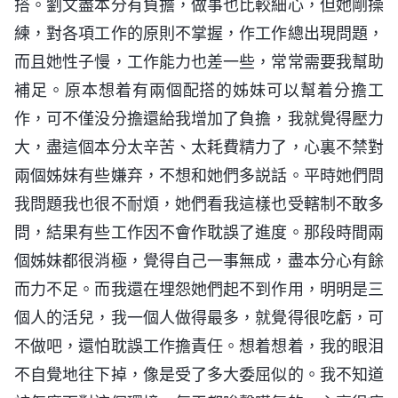
搭。劉文盡本分有負擔，做事也比較細心，但她剛操
練，對各項工作的原則不掌握，作工作總出現問題，
而且她性子慢，工作能力也差一些，常常需要我幫助
補足。原本想着有兩個配搭的姊妹可以幫着分擔工
作，可不僅没分擔還給我增加了負擔，我就覺得壓力
大，盡這個本分太辛苦、太耗費精力了，心裏不禁對
兩個姊妹有些嫌弃，不想和她們多説話。平時她們問
我問題我也很不耐煩，她們看我這樣也受轄制不敢多
問，結果有些工作因不會作耽誤了進度。那段時間兩
個姊妹都很消極，覺得自己一事無成，盡本分心有餘
而力不足。而我還在埋怨她們起不到作用，明明是三
個人的活兒，我一個人做得最多，就覺得很吃虧，可
不做吧，還怕耽誤工作擔責任。想着想着，我的眼泪
不自覺地往下掉，像是受了多大委屈似的。我不知道