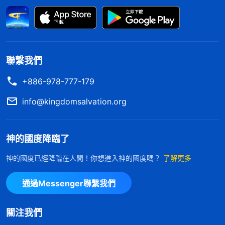
是合格的、稱職的帶領了，已經是可以擔當帶領工
作、可以作實際工作的人了，并不是這樣。多數人都
看不透這些事，就憑想象高看這些被提拔的人，這是
錯誤的。被提拔的人不管信神幾年，他真具備真理實
聯繫我們
際嗎？不一定。這個人會落實神家的工作安排嗎？不
+886-978-777-179
見得。這個人有責任心嗎？有忠心嗎？能順服嗎？臨
info@kingdomsalvation.org
到事能尋求真理嗎？這些都是未知數。這個人有没有
敬畏神的心？敬畏神的心有多大啊？他做事能不能憑
神的國度降臨了
己意？能不能尋求神？在作帶領工作期間，能不能時
時、常常地來到神面前尋求神的心意？能不能帶領人
神的國度已經降臨在人間！你想進入神的國度嗎？
了解更多
進入真理實際啊？這些眼前肯定達不到，因為人没經
通過Messenger聯繫我們
過訓練，經歷太少，還達不到這些。所以説，提拔、
培養一個人，并不意味着這個人已經是明白真理的人
關注我們
了，也并不等于這個人已經能够合格地盡本分了。
」