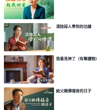
細節地跟進工作，這些問題没法及時發現，持續下去
就會影響工作。帶領這麽監督跟進工作是在按原則辦
事，對工作負責任，也是在補足我的缺少，能避免我
應付糊弄或者偏行己路耽誤工作呀。可我不理解監督
清除惡人學到的功課
工作的意義，當帶領來監督我的工作時，心裏就抵
觸，還覺得自己行、有工作能力，不需要帶領的監
督；帶領指出我本分中的問題，我不接受順服，甚至
還恬不知耻地説，這只是小問題，是上層帶領要求太
我看見神了（有聲讀物）
苛刻了；看到配搭的姊妹對上層帶領的監督工作有埋
怨，我不跟她一起尋求真理解决不對的情形，還在她
面前論斷帶領這樣的作工方式不對……我這哪有一點
24:00
兒敬畏神的心呢？我把帶領正常的監督工作歪曲成是
給父親傳福音的日子
在監控我們的自由，把正面事物當成反面事物對待，
我的看事觀點太謬妄了。我信神多年，連帶領的監督