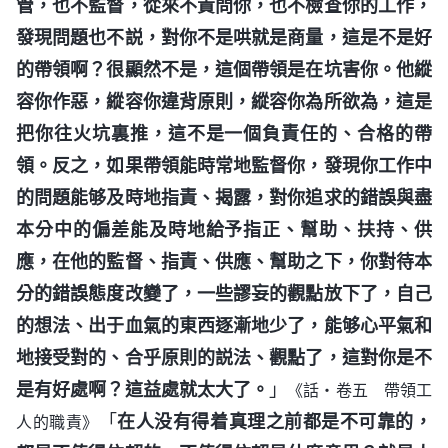
管，也不監督，從來不責問你，也不檢查你的工作，
發現問題也不説，對你不是哄就是商量，這是不是好
的帶領啊？很顯然不是，這個帶領是在坑害你。他縱
容你作惡，縱容你違背原則，縱容你為所欲為，這是
把你往火坑裏推，這不是一個負責任的、合格的帶
領。反之，如果帶領能時常地監督你，發現你工作中
的問題能够及時地指責、揭露，對你追求的錯誤與盡
本分中的偏差能及時地給予指正、幫助、扶持、供
應，在他的監督、指責、供應、幫助之下，你對待本
分的錯誤態度改變了，一些謬妄的觀點放下了，自己
的想法、出于血氣的東西逐漸地少了，能够心平氣和
地接受對的、合乎原則的説法、觀點了，這對你是不
是有好處啊？這益處就太大了。
」
《話・卷五 帶領工
「
在人没有得着真理之前都是不可靠的，
人的職責》