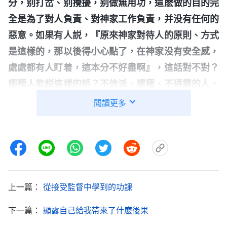
分，别打岔、别攪擾，别做無用功，這麽做的目的完
全是為了對人負責、對神家工作負責，并没有任何的
惡意。如果有人説，『原來神家對待人的原則、方式
是這樣的，那以後得小心點了，在神家没有安全感，
處處都有人盯着，這本分不好盡啊』，這話對不對？
哪類人能説這樣的話？不信派、謬種、不通靈的人，
他們不明白真理，就好説些四六不懂的渾話。這是什
閲讀更多
麽問題？這是不是論斷、定罪教會工作的話啊？這也
是對真理、對正面事物論斷、定罪的話，能説這話的
人肯定都是不明白真理的渾人，都是不喜愛真理的不
信派。
」
讀了神的話我
《話・卷五 帶領工人的職責》
明白了，在我們没達到被成全之前，盡本分常常憑敗
上一篇：
從接受監督中學到的功課
壞性情做事，都是不可信賴的。帶領監督跟進工作是
下一篇：
顯露自己給我帶來了什麽後果
為了發現問題扭轉偏差，是對工作負責任的表現。要