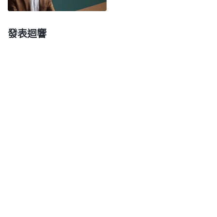
工作這些正面的要求都接受不了，我這就是不接受真
理、厭煩真理的表現。認識到這些，我心裏很自責、
發表迴響
難過，也向神禱告不願再這樣下去了。
之後，我針對自己的敗壞性情繼續尋求。我看到
神的話：「
撒但做事就不允許任何人插手，它做什麽
事都想自己説了算，它就想掌控一切，誰監督、誰過
問都不行，誰插手、誰干預更不行，敵基督就是這樣
做事，他自己無論怎麽做都不許别人過問，他怎樣暗
箱操作，誰也無權干涉，這正是敵基督的表現。敵基
督這麽做一方面是性情太狂妄了，另一方面就是太没
有理智了，一點兒順服都没有，還不許人監督他，檢
查他的工作，這真是魔鬼做事，跟正常人做事完全兩
樣。任何人作工作都需要人配搭，都需要人幫助、提
點、配合，哪怕是有人在監督、在觀察，這都不是壞