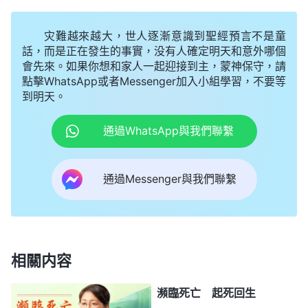
想解决工作中存在的實際問題，就得每個環節細節跟
進，哪個環節出現問題，就得總結偏差及時扭轉，這
灾難越來越大，世人逐漸意識到聖經預言不是童
樣才有利于工作，使本分達到好的果效。雖然我被選
話，而是正在發生的事實，没有人確定明天和意外哪個
會先來。如果你想和家人一起迎接到主，蒙神保守，請
做帶領，但明白真理淺、工作經驗也缺少，盡本分還
點擊WhatsApp或者Messenger加入小組學習，不要等
存在很多問題，還會憑敗壞性情做出一些打岔攪擾的
到明天。
事。就像福音工作涉及到挺多細節，每項工作都得根
通過WhatsApp與我們聯繫
據原則合理安排，雖然我也把工作分配下去了，但我
只是按部就班地落實，過後没有用心總結怎麽盡本分
通過Messenger與我們聯繫
果效更好。就像有的福音對象能接受真理，但宗教觀
念比較多，我没有安排比較好的傳福音人員去交通
見
證
，結果耽誤了挺長時間；另外，發現傳福音人員一
段時間没有果效，也没有針對他們的現實問題、難處
相關内容
幫助指導；等等。看到自己盡本分還存在很多問題、
偏差，還有應付糊弄的地方，如果不是上層帶領這樣
瀕臨死亡 起死回生