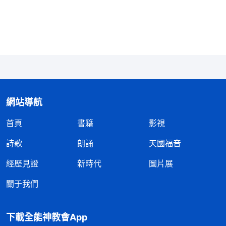
事，這是必須的，萬一哪個地方出差錯，讓旁觀者看
出來了，把問題及時解决了，避免了給工作帶來損
失，這不是幫了大忙嗎？所以，聰明的人辦事他就喜
歡有人監督、旁觀、過問，萬一自己出了錯别人給指
出來，能及時糾正，這不是求之不得的事嗎？世界上
没有任何人是不需要别人幫助的，只有得自閉症、抑
網站導航
鬱症的人才喜歡獨立。人一旦得了自閉症、抑鬱症，
首頁
書籍
影視
那就不正常了，他是不由自己。如果人理智、思維都
正常，但就是不願意跟别人溝通，做什麽事都不想讓
詩歌
朗誦
天國福音
别人知道，就想偷偷摸摸地做，在私下裏做，搞暗箱
經歷見證
新時代
圖片展
操作，别人怎麽説也不聽，這樣的人是不是敵基督？
關于我們
這就是敵基督。
」
《話・卷四 揭示敵基督・第八條
「
一個人在教會中被提拔、培養做帶領，僅
（二）》
下載全能神教會App
僅是簡單意義上的提拔與培養，并不代表這個人已經