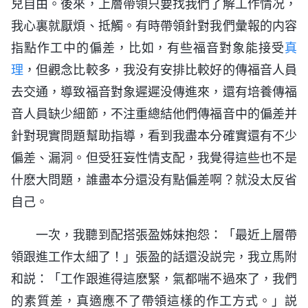
兒自由。後來，上層帶領只要找我們了解工作情况，
我心裏就厭煩、抵觸。有時帶領針對我們彙報的内容
指點作工中的偏差，比如，有些福音對象能接受
真
理
，但觀念比較多，我没有安排比較好的傳福音人員
去交通，導致福音對象遲遲没傳進來，還有培養傳福
音人員缺少細節，不注重總結他們傳福音中的偏差并
針對現實問題幫助指導，看到我盡本分確實還有不少
偏差、漏洞。但受狂妄性情支配，我覺得這些也不是
什麽大問題，誰盡本分還没有點偏差啊？就没太反省
自己。
一次，我聽到配搭張盈姊妹抱怨：「最近上層帶
領跟進工作太細了！」張盈的話還没説完，我立馬附
和説：「工作跟進得這麽緊，氣都喘不過來了，我們
的素質差，真適應不了帶領這樣的作工方式。」説