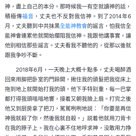
神，盡上自己的本分。那時候我一有空就讀神的話，
積極傳
福音
，丈夫也不反對我信神。到了2014年6
月，丈夫聽到中共抹黑
全能神教會
的謡言，怕我信全
能神會連累他就開始攔阻我信神。我跟他講事實，讓
他别相信那些謡言。丈夫看我不聽他的，從那以後就
跟我争吵不斷。
2018年6月，一天晚上大概十點多，丈夫喝醉酒
回來用脚把卧室的門跺開，揪住我的頭髮把我從床上
拖到地上就開始打我的頭，他下手特别重，每一巴掌
都打得我頭嗡嗡地響，接着又朝我臉上扇。打完之後
他又到厨房拿了把刀，駡駡咧咧地説：「你要是再信
神我就殺了你，然後我就自殺。」説着他就用刀背卡
在我的脖子上。我在心裏不住地呼求神，没敢用力挣