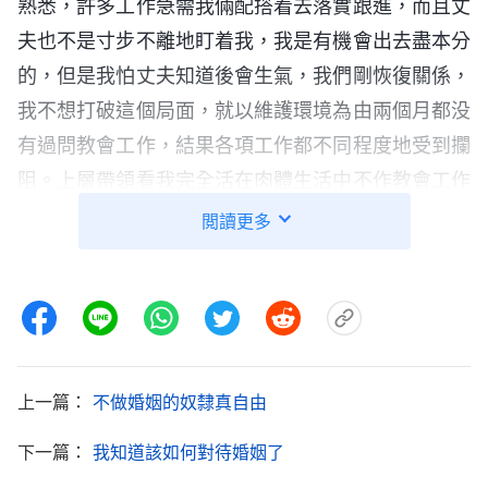
熟悉，許多工作急需我倆配搭着去落實跟進，而且丈
夫也不是寸步不離地盯着我，我是有機會出去盡本分
的，但是我怕丈夫知道後會生氣，我們剛恢復關係，
我不想打破這個局面，就以維護環境為由兩個月都没
有過問教會工作，結果各項工作都不同程度地受到攔
阻。上層帶領看我完全活在肉體生活中不作教會工作
便把我撤换了。當時我就哭了，「這兩個月我是有機
閲讀更多
會盡本分的，但我没有守住本分，我不就是個逃兵
嗎？」我心裏很自責愧疚。一次聚會時我讀到一段神
的話，至今記憶猶新。全能神説：「
現在在你們每個
人面前放一些錢財，讓你們自由選擇，而且不定你們
的罪，那你們多數人都會選擇錢財而放弃
真理
，好一
上一篇：
不做婚姻的奴隸真自由
點的人會割捨掉錢財，勉强選擇真理，居于中間的人
下一篇：
我知道該如何對待婚姻了
會一手抓錢一手抓真理。這樣，你們的真正面目不就