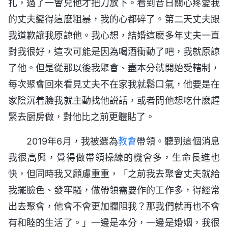
扎，過了一會兒他才把刀放下。看到昔日關心疼愛我
的丈夫變得這麽粗暴，我的心都碎了。第二天丈夫跟
我道歉讓我原諒他。我心想，結婚這麽多年丈夫一直
對我很好，這次可能是因為喝酒衝動了吧，我就原諒
了他。但是從那以後我聚會、盡本分就開始受轄制，
每次聚會回來看見丈夫不在家我就鬆口氣，他要是在
家陰沉着臉我就主動找他説話，或者問他想吃什麽趕
緊去厨房做，對他比之前更體貼了。
2019年6月，我被選為
教會
帶領。聽到這個消息
我很高興，覺得做帶領操練的機會多，生命長進也
快，但同時我又顧慮重重，「之前我去聚會丈夫就給
我擺臉色、發牢騷，做帶領需要作的工作多，得經常
出去聚會，他會不會更加攔阻我？那我們就再也不會
有和睦的生活了。」一邊是本分，一邊是婚姻，我很