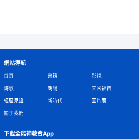
一直堅持聚會、盡本分。慢慢地丈夫對我管得不那麽
嚴了，只是要求我天天回家。
2023年7月，帶領安排我盡一項本分，因為工作
上的事比較多，十天半個月才能回一趟家。我心裏有
些受轄制，「十天回一次家，丈夫能同意嗎？我經常
不回家，也不在他身邊陪伴照顧他，慢慢地我們的婚
網站導航
姻非破裂不可。」但想到之前自己失敗的經歷，這次
首頁
書籍
影視
我不想再留下遺憾，就接受了這個本分。一段時間
後，我有些擔憂：「我總不回家，與丈夫的關係越來
詩歌
朗誦
天國福音
越疏遠，要是他移情别戀，那我們的婚姻就走到頭
經歷見證
新時代
圖片展
了。失去了婚姻，我以後的生活還會幸福嗎？」外表
關于我們
上我每天也在忙着工作，但是心裏總受攪擾，工作一
忙完就數算着回家的日子，甚至想讓帶領給我調换一
下載全能神教會App
個能呆在家裏盡的本分。我意識到這是在挑揀本分，