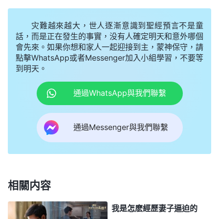
不言而喻了嗎？對于任何一樣你們忠于的東西與真理
之間你們都會這樣選擇，你們的態度仍會是這樣的，
灾難越來越大，世人逐漸意識到聖經預言不是童
不是嗎？你們中間的很多人不都在是與非之間徘徊過
話，而是正在發生的事實，没有人確定明天和意外哪個
會先來。如果你想和家人一起迎接到主，蒙神保守，請
了嗎？家庭與神，兒女與神，和睦與破裂，富足與貧
點擊WhatsApp或者Messenger加入小組學習，不要等
窮，地位與平凡，被擁護與被弃絶，等等一切正與
到明天。
反、黑與白的鬥争中你們選擇了什麽，想必你們不會
通過WhatsApp與我們聯繫
不知道吧！和睦的家庭與破裂的家庭之間你們選擇了
前者，而且毫不猶豫；錢財與本分之間你們又選擇了
通過Messenger與我們聯繫
前者，甚至連回頭上岸的心志都没有；奢侈與貧苦之
間你們選擇了前者；兒女、妻子、丈夫與我之間你們
選擇了前者；觀念與真理之間你們仍選擇了前者。面
對你們的種種惡行，簡直讓我對你們失去了
信心
，簡
相關内容
直讓我吃驚，你們的心竟然如此不得軟化。
」
《話・
看着
卷一 神的顯現與作工・你到底是忠于誰的人呢？》
我是怎麽經歷妻子逼迫的