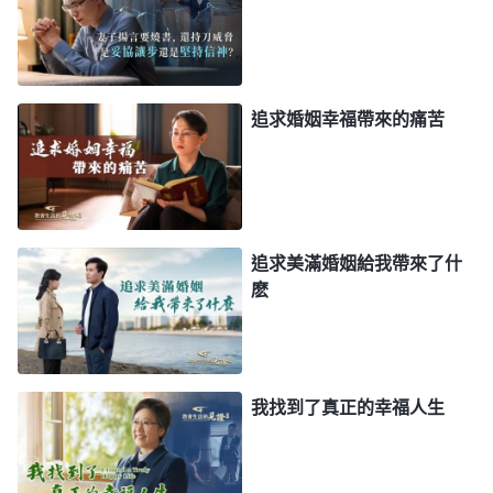
神審判的話，我心裏很受責備，不由得流下了眼泪，
我就是神揭示的居于中間的那類人，一手緊緊抓住自
己的婚姻家庭不捨得放手，一手抓着神的救恩不想被
撇弃。在做教會帶領期間，雖然我天天出去盡本分，
追求婚姻幸福帶來的痛苦
但我不想因信神惹丈夫生氣影響到我們的關係，盡本
分也是走過程，對于弟兄姊妹的難處和工作中的問題
我并没有用心交通解决。在家隔離維護環境時，我乾
脆順水推舟撂下了本分，享受起了所謂的幸福生活。
追求美滿婚姻給我帶來了什
我明知配搭的姊妹剛做帶領，一個人兼顧不了那麽多
麽
工作，况且丈夫也不是天天監視我，我本可以配搭着
作一些工作，但我為了維護與丈夫的關係兩個月一點
兒都没有過問教會工作。在本分與和睦的家庭之間我
我找到了真正的幸福人生
選擇了維護家庭，輕易地把本分放下了，對神没有一
點兒忠心，甚至那兩個月我心裏都没有感到一點兒自