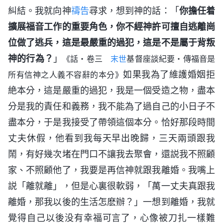
糾結。我就向神
禱告
尋求，想到神的話：「
你擔任着
擴展福音工作的重要角色，你不經神許可擅自逃離崗
位做了逃兵，這是最嚴重的過犯，這是不是屬于背叛
神的行為？
」
《話・卷三
末世
基督座談紀要・傳福音是
如果我為了維護婚姻拒
所有信神之人義不容辭的本分》
絶本分，這是嚴重的過犯，我是一個受造之物，盡本
分是我的責任和義務，我不能為了過自己的小日子不
盡本分，于是我接受了帶領這個本分。恰好那段時間
丈夫休假，他看到我每天早出晚歸，三天兩頭跟我
鬧，有好幾次堵在門口不讓我去聚會，還説我不照顧
家、不照顧他了，我要是再信神就跟我離婚。我嘴上
説「離就離」，但是心裏很軟弱，「萬一丈夫真跟我
離婚，那我以後的生活怎麽辦？」一想到離婚，我就
覺得自己以後没有幸福可言了，心像被刀扎一樣難