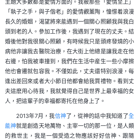
主題大多數都是愛情方面的。我被那些「愛情至上」
「執子之手，與子偕老」的愛情觀薰陶，憧憬着浪漫
長久的婚姻，渴望將來能遇到一個關心照顧我與我白
頭到老的人。參加工作後，我遇到了現在的丈夫。結
婚後他對我很關心照顧，有時候我只是頭疼發燒的小
病他非讓我去醫院治療，在大街上他總是讓我走在他
右邊，怕我被車撞到，我們在生活中産生一些小摩擦
他也會遷就包容我。不僅如此，丈夫還特别浪漫，每
逢出差回來或者大小節日他都會給我買禮物。看到丈
夫這麽用心待我，我就覺得自己是世界上最幸福的女
人，把這輩子的幸福都寄托在他身上了。
2013年7月，我
信神
了，從神的話中我知道了
全
能神
就是創造天地萬物、主宰一切的那一位，是人類
的救世主，我是一個受造之物應該好好信神、跟隨