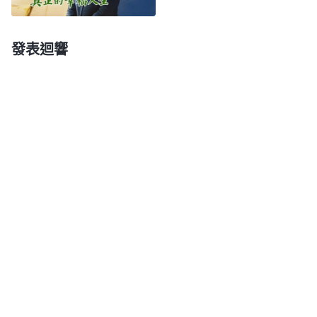
責和虧欠。我讀了那麽多神的話，臨到事竟是這樣的
表現，真是没有一點兒良心理智！神説：「
面對你們
發表迴響
的種種惡行，簡直讓我對你們失去了信心，簡直讓我
吃驚，你們的心竟然如此不得軟化。
」我作為教會帶
領責任重大，應該負責維護教會各項工作的正常進
行，扶持幫助弟兄姊妹明白真理、盡好本分，可我却
不管弟兄姊妹的生命進入是否受影響、教會工作是否
受損害，只想維護自己的婚姻家庭，輕易地放弃本
分，我真是太自私卑鄙了，就是一個不值得信賴的
人！現在被撤换是我咎由自取，我很後悔，就暗暗立
下心志，不能再為了維護婚姻家庭放弃本分了。之後
我又開始在教會盡本分，丈夫對我軟硬兼施逼我放弃
信神，看我不聽就把離婚的事挂在嘴邊天天威脅我。
我就向神禱告，求神加給我信心、力量。就這樣，我