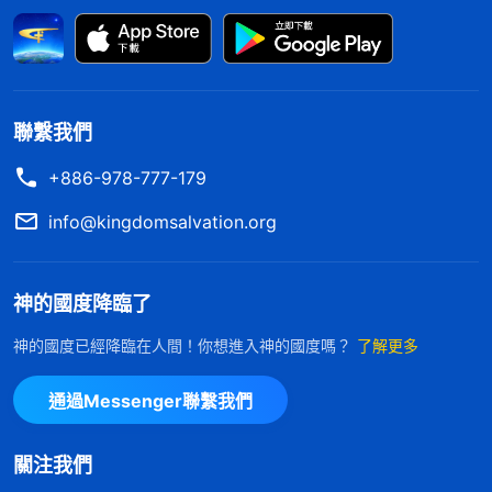
没有理智，就没有説出口。無助中，我把内心的想法
向神訴説，求神開啓帶領我。
一次靈修時，我讀到一段神的話對我很有幫助。
聯繫我們
神説：「
有一些人在信神之後接受了本分，接受了神
+886-978-777-179
家的托付，却為了維護婚姻的幸福美滿在盡本分這事
上大打折扣。本來應該到外地傳福音，一個禮拜或多
info@kingdomsalvation.org
長時間回一次家，或者根據各方面的素質、條件可以
離開家全職盡本分，但是他們害怕自己的另一半對自
神的國度降臨了
己不滿，害怕自己的婚姻不幸福，害怕失去婚姻，為
神的國度已經降臨在人間！你想進入神的國度嗎？
了解更多
了維護婚姻的幸福他們放弃了很多盡本分的時間。尤
其是當聽到另一半埋怨、不滿或者發牢騷的時候，他
通過Messenger聯繫我們
們更是小心翼翼地維護着自己的婚姻，盡量滿足另一
半，努力地維護自己的婚姻幸福，不讓婚姻遭遇破
關注我們