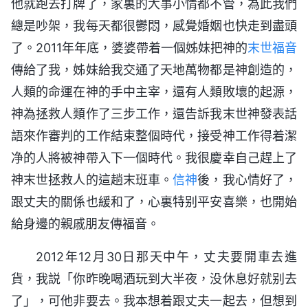
他就跑去打牌了，家裏的大事小情都不管，為此我們
總是吵架，我每天都很鬱悶，感覺婚姻也快走到盡頭
了。2011年年底，婆婆帶着一個姊妹把神的
末世
福音
傳給了我，姊妹給我交通了天地萬物都是神創造的，
人類的命運在神的手中主宰，還有人類敗壞的起源，
神為拯救人類作了三步工作，還告訴我末世神發表話
語來作審判的工作結束整個時代，接受神工作得着潔
净的人將被神帶入下一個時代。我很慶幸自己趕上了
神末世拯救人的這趟末班車。
信神
後，我心情好了，
跟丈夫的關係也緩和了，心裏特别平安喜樂，也開始
給身邊的親戚朋友傳福音。
2012年12月30日那天中午，丈夫要開車去進
貨，我説「你昨晚喝酒玩到大半夜，没休息好就别去
了」，可他非要去。我本想着跟丈夫一起去，但想到