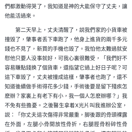
們都激動得哭了，我知道是神的大能保守了丈夫，讓
他能活過來。
第二天早上，丈夫清醒了，説我們家的小貨車被
撞毁了，肇事者丢下車跑了，他身上進貨的兩千多元
錢也不見了，新買的手機也毁了。我怕他太難過就安
慰他只要人没事就好，可我心裏很難受，「我們好不
容易賺點錢换了個貨車，還指望它過上好日子呢？可
這下車毁了，丈夫被撞成這樣，肇事者也跑了，還不
知道後續做手術得花多少錢，手術後要是留下殘疾怎
麽辦？家裏上有老下有小，我一個人怎麽辦哪？」我
不免有些擔憂。之後醫生拿着X光片叫我進辦公室，
説：「你丈夫這次傷得非常嚴重，脚後跟的骨頭裸露
在外面，左腿小骨開放性骨折，右腿脛骨粉碎性骨