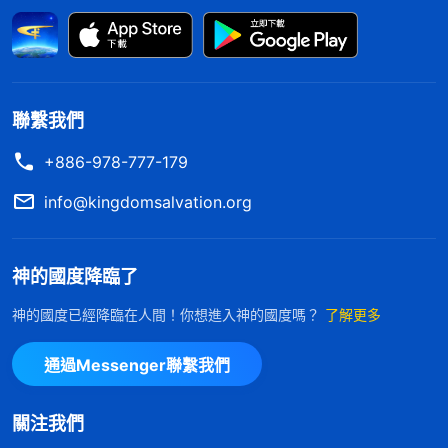
能。
」
《話・卷一 神的顯現與作工・經歷熬煉才有真實
「
你對神的性情如果不認識，在試煉當中你必
的愛》
然得倒下，因為你不知道神是怎樣成全人的，你不知
道神是藉着哪種方式來成全人，當神的試煉臨到你，
聯繫我們
不符合你的觀念你就站立不住了。神真實的愛就是神
的全部性情，神全部性情向人一顯明，給你的肉體帶
+886-978-777-179
來的是什麽？神的公義性情向人一顯明，人的肉體必
info@kingdomsalvation.org
然要受許多痛苦，不受這些痛苦達不到被神成全，你
也不能把真實的愛獻給神，神若成全你，必須得把他
神的國度降臨了
的全部性情向你顯明。從創世以來到現在，神的全部
神的國度已經降臨在人間！你想進入神的國度嗎？
了解更多
性情從未向人顯明，在末世神將他的全部性情向他所
預定揀選的這班人顯明，而且藉着成全人的時候顯明
通過Messenger聯繫我們
他的性情，藉此作成一班人，這是神對人真實的
愛。
」
《話・卷一 神的顯現與作工・愛神才是真實的信
關注我們