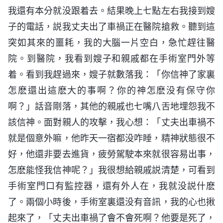
我還有本分就没跟着去。結果晚上七點左右我接到嫂
子的電話，説我丈夫出了車禍正在醫院搶救。聽到這
突如其來的噩耗，我的大腦一片空白，急忙趕往醫
院。到醫院，我看到嫂子和親戚都在手術室門外等
着。看到我趕過來，嫂子就數落我：「你信神了家裏
怎麽還出這麽大的事啊？你的神怎麽没有保守你
啊？」話音剛落，其他的親戚也七嘴八舌地埋怨我不
該信神。面對親人的攻擊，我心想：「丈夫出車禍不
就是個意外嘛，他昨天一宿都没咋睡，精神狀態很不
好，他還非要去進貨，疲勞駕駛本來就很容易出事，
怎麽能怪我信神呢？」我很想給親戚説清楚，可看到
手術室門口有監控器，還有外人在，我就没説什麽
了。兩個小時後，手術室裏還没有音訊，我的心也揪
起來了，「丈夫出車禍了會不會死啊？他要是死了，