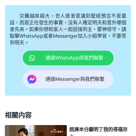
切，求你幫助我。」禱告後，我想到平時唱的一首神
話語
詩歌
《
逃脱神的審判將是什麽後果
》：
灾難越來越大，世人逐漸意識到聖經預言不是童
話，而是正在發生的事實，没有人確定明天和意外哪個
1
你是因着信才接受了這樣的刑罰與這樣的審
會先來。如果你想和家人一起迎接到主，蒙神保守，請
判，因着這些刑罰、審判，你被征服，被成全。……
點擊WhatsApp或者Messenger加入小組學習，不要等
到明天。
2
或許你會説你若不信就不至于遭受這樣的刑
通過WhatsApp與我們聯繫
罰或這樣的審判，但你該知道，你若不信，你不僅得
不着這樣的刑罰與全能者這樣的看顧，也永遠失去了
通過Messenger與我們聯繫
見到造物主的機會，你將永遠不知道人類的起源，也
永遠不會明白人生的意義，即使你的肉體滅亡、靈魂
超脱，你也不會明白造物主的所有作為，你更不知道
造物的主造了人類之後，在地上作了如此大的工作。
相關内容
…………
挑揀本分顯明了我的得福存
——《話・卷一 神的顯現與作工・征服工作的内幕 一》