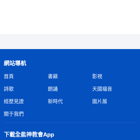
還給我讀了幾段神的話：「
熬煉對每一個人都是相當
痛苦的，都是相當不容易接受的，但神就是在熬煉中
向人顯明他的公義性情，在熬煉中向人公開他對人的
要求，而且他在熬煉中對人作更多的開啓，作更多的
實際的修理對付，藉着事實與
真理
的對照，讓人更認
識自己，讓人更認識真理，讓人更明白神的心意，從
而讓人對神有更真、更純的愛，這是神作熬煉工作的
網站導航
目的。神在人身上作的所有工作都是有其目的、有其
首頁
書籍
影視
意義的，他不作無意義的工作，不作對人不利的工
詩歌
朗誦
天國福音
作。熬煉并不是要將人從他的面前取締，也不是將人
滅于地獄之中，而是在熬煉之中改變人的性情，改變
經歷見證
新時代
圖片展
人的存心、人的舊觀點，改變人對神的愛，改變人的
關于我們
所有生活。熬煉對人是個實際的考驗，對人是個實際
的操練，只有在熬煉中人的愛才能發揮其原有的功
下載全能神教會App