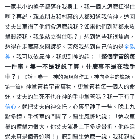
一家老小的擔子都落在我身上，我一個人怎麽扛得住
啊？再説，親戚朋友和村裏的人都知道我信神，這回
丈夫出車禍了他們會怎麽説我？如果他們到時都來攻
擊毁謗我，我能站立得住嗎？」想到這些我很焦慮，
愁得在走廊裏來回踱步。突然我想到自己信的是
全能
神
，我可以依靠神，我想到神的話：「
整個宇宙的每
一件事，無一不是我説了算，什麽事不是在我手
中？
」
《話・卷一 神的顯現與作工・神向全宇的説話・
神掌管着宇宙萬物，更掌管着每一個人的命
第一篇》
運，丈夫的生死不也在神的手中掌管嗎？我一下有了
信心
，就把丈夫向神交托，心裏平静了一些。晚上九
點多鐘，手術室的門開了，醫生感慨地説：「這次車
禍的撞擊力很大，你丈夫渾身上下多處骨折，他能活
過來真是個奇迹啊！」聽到醫生這麽一説，我和親戚