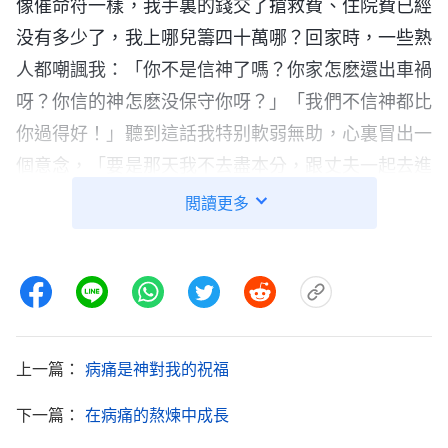
像催命符一樣，我手裏的錢交了搶救費、住院費已經
没有多少了，我上哪兒籌四十萬哪？回家時，一些熟
人都嘲諷我：「你不是信神了嗎？你家怎麽還出車禍
呀？你信的神怎麽没保守你呀？」「我們不信神都比
你過得好！」聽到這話我特别軟弱無助，心裏冒出一
個意念，「要是那天我不去盡本分，跟丈夫一起去進
貨，這場車禍或許就能躲過呢？又或許我不信神就不
閲讀更多
會臨到這樣的事了，我也不用面對這麽大的壓力和痛
苦了。」想到這兒，我心裏痛苦難熬，吃不下睡不
着，也不想看神的話了。當時我不知道該怎麽辦，只
有跪下來一遍遍向神
禱告
哭訴：「神哪，我丈夫出車
禍，現在手術費借不到，肇事者也不見人影，周圍的
上一篇：
病痛是神對我的祝福
人看我家遭難都譏笑挖苦我。神哪，我好軟弱，還有
下一篇：
在病痛的熬煉中成長
不信的念頭，我該怎麽辦？我實在没有身量承受這一