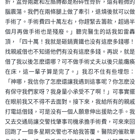
折，盆骨兩處和左胳膊都是粉碎性骨折，還有輕微的
腦震蕩。我們在兩條腿上做了牽引，退燒後就可以做
手術了。手術費四十萬左右，你趕緊去籌款，超過半
個月再做手術也是殘廢。」聽完醫生的話我如雷轟
頂，「四十萬！我就是砸鍋賣鐵也没有這麽多錢哪！
找親戚借也不知道他們有没有這麽多錢。再説，就是
借了我以後怎麽還哪？可不做手術丈夫以後只能癱痪
在床，這一輩子算是完了。」我忍不住有些埋怨：
「神哪，我信你了怎麽還讓我遇到這事呢？你怎麽没
有保守我們家呀？我身量小承受不了啊！」可事實擺
在眼前我又不得不去面對。接下來，我給所有的親戚
打電話借錢，可是没有一個人願意伸出援助之手。我
又去交通局讓交警找肇事司機承擔手術費，可來來回
回跑了一個多星期交警也不給我答覆。醫院的催款單