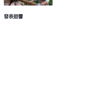
跟不信的人一樣為錢財名利奔波勞苦，活得痛苦不
堪，死了還得下地獄。現在丈夫出車禍籌不到手術
發表迴響
費，親人鄰居還攻擊嘲諷，我受了一些痛苦就把這一
切都怪到神的頭上，甚至後悔信神，我這哪是信神的
人哪？認識到這兒，我為自己背叛神的想法感到懊悔
自責。
到了晚上，小敏姊妹和楊珍姊妹來看望我，她們
很關心我的情形和我丈夫的傷勢。我很感動，就把情
况告訴了她們，也説出了自己的困惑：「丈夫出車
禍，我覺得自己没有這個身量去承受，心裏很受熬
煉，有些埋怨神為什麽不保守。」她們給我分享了弟
兄姊妹臨到苦難環境是怎麽依靠神的經歷，并安慰我
不要對神失去信心，依靠神就能看到神的作為。小敏