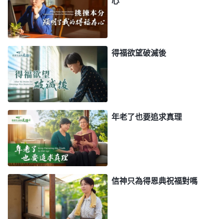
心
我在心裏哼唱着，泪水濕潤了眼眶。回想不信神
的時候我只知道幹活挣錢，丈夫只顧玩樂，我們永遠
得福欲望破滅後
有吵不完的架，我心裏總是感到很苦很累，没有一點
兒喜樂，也不知道人活着是為了什麽。信神後，我從
神的話中明白了很多人生的奥秘，知道了人活着痛苦
的根源是來自撒但的苦害，也知道了人活着的價值與
年老了也要追求真理
意義，有了人生的方向，心裏享受到了平安喜樂，整
個人都活得輕鬆釋放了，這是任何物質享受都無法代
替的。想想那些不信神的人活在撒但權下，整天為名
為利與人勾心鬥角、爾虞我詐、互相整治，争得你死
我活，還有的人為了享受更好的物質生活得到别人的
信神只為得恩典祝福對嗎
高看日夜不停地勞作，累出一身病也停不下脚步，最
後失去生命，我要是不信神也只能活在撒但的陣營，