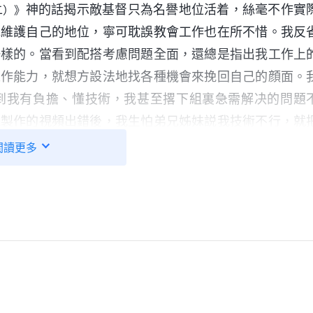
神的話揭示敵基督只為名譽地位活着，絲毫不作實
二）》
地維護自己的地位，寧可耽誤教會工作也在所不惜。我反
一樣的。當看到配搭考慮問題全面，還總是指出我工作上
工作能力，就想方設法地找各種機會來挽回自己的顔面。
到我有負擔、懂技術，我甚至撂下組裏急需解决的問題
我製作的視頻出錯後，我生怕弟兄姊妹説我技術不行，就
裏，想把視頻完成好來證明自己有實力；我還想藉着培養
閲讀更多
慢顯不出我的個人能力時，我就對姊妹冷淡、敷衍，導致
地位，做對自己有利的事，却不作實際工作，給教會工作
嗎？尤其是李時依被調整本分後，我連一點兒愧疚感都
自己表白、辯解，為了保護自己的名譽地位甚至不惜貶低
是太惡毒、太自私卑鄙了！想到我給教會工作造成的種種
這些都是我信神生涯中的污點啊！後來，我就向神禱告，