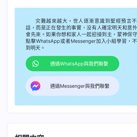
一天，我看到一段神的話：「
神讓人放下名
利地位的同時也在打岔攪擾教會的工作與神選民
灾難越來越大，世人逐漸意識到聖經預言不
話，而是正在發生的事實，没有人確定明天和意
蒙神拯救，這是不可否認的事實。當人追求名利
會先來。如果你想和家人一起迎接到主，蒙神保
分，只能是為名利地位説話做事，所作的一切工
點擊WhatsApp或者Messenger加入小組學習，
到明天。
的就是走敵基督道路，就是在打岔攪擾神的作工
意在教會中通行。所以可以確定地説，追求名利
通過WhatsApp與我們聯繫
調，是配合撒但在抵擋神與神對立，這就是人追
是屬撒但的，是邪惡的，是非正義的。當人追求
通過Messenger與我們聯繫
充當了撒但的出口，更充當了撒但的化身，在教
對神選民正常的追求起到了攪擾、破壞的作用，起
讀完神的話，我才意識到，我追求地位，
（一）》
想想自己的工作能力和業務技術都不如配搭，如
在業務上有所長進，而且還能明白一些真理原則
銜就不知道自己姓什麽了，整天不務正業，不在