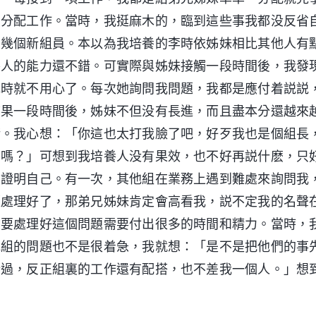
了分配工作。當時，我挺麻木的，臨到這些事我都没反省
了幾個新組員。本以為我培養的李時依姊妹相比其他人有
養人的能力還不錯。可實際與姊妹接觸一段時間後，我發
她時就不用心了。每次她詢問我問題，我都是應付着説説
結果一段時間後，姊妹不但没有長進，而且盡本分還越來
術。我心想：「你這也太打我臉了吧，好歹我也是個組長
了嗎？」可想到我培養人没有果效，也不好再説什麽，只
來證明自己。有一次，其他組在業務上遇到難處來詢問我
題處理好了，那弟兄姊妹肯定會高看我，説不定我的名聲
，要處理好這個問題需要付出很多的時間和精力。當時，
他組的問題也不是很着急，我就想：「是不是把他們的事
錯過，反正組裏的工作還有配搭，也不差我一個人。」想