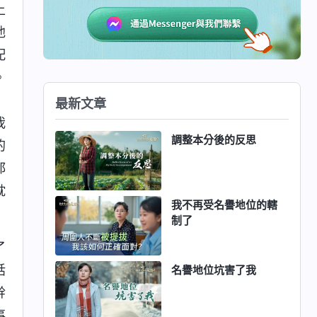
上
他
配
。
」
最新文章
我
調整本分後的反思
的
都
耽
我不再受名譽地位的轄
制了
了
話
名譽地位坑害了我
幹
事