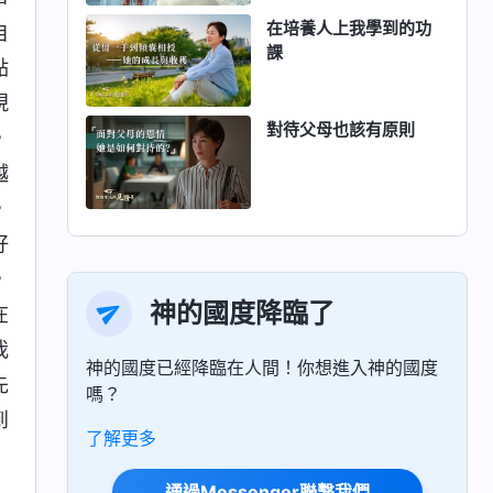
在培養人上我學到的功
自
課
點
現
對待父母也該有原則
，
越
，
好
，
神的國度降臨了
在
我
神的國度已經降臨在人間！你想進入神的國度
先
嗎？
到
了解更多
通過Messenger聯繫我們