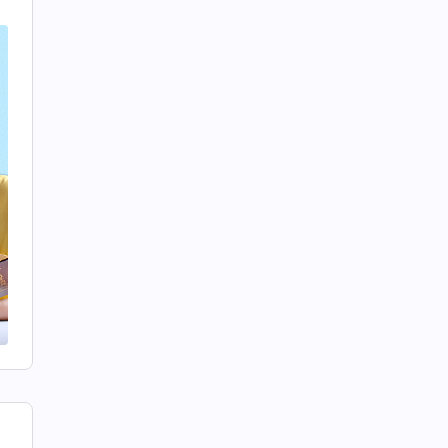
名
到
本
問
旨
反
標
，
、
條
。
够
頭
讓