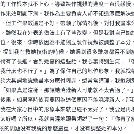
裏的工作根本就不上心，導致製作視頻的進度一直很緩慢
工作果效明顯下滑。我作為主要負責人却不知道怎麽解决
停，但工作果效還是不好。帶領了解情况後，對付我盡本
後，雖然我在外表的做法上有了些改變，但是我對自己始
地位。後來，李時依因為不能獨立製作視頻被調整了本分
，提到我在教她技術的時候，她遇到很多難處都得不到
技術有了長進。看到她寫的這些話，我心裏特别生氣：「
得我什麽也不行了。」為了保住自己的地位形象，我就找
又誇大其詞地説她盡本分應付糊弄，還常常講理，我還刻
：「如果真是這樣，那讓她澆灌新人可能就不太合適了。
的後果，如果李時依真要因為這個原因不能澆灌新人，那
到我在大家心目中的形象本來就已經不太好了，我要是再
不太好嗎？所以，我就含混地跟帶領説了一句：「你再了
依的問題没有我説的那麽嚴重，才没有調整她的本分。