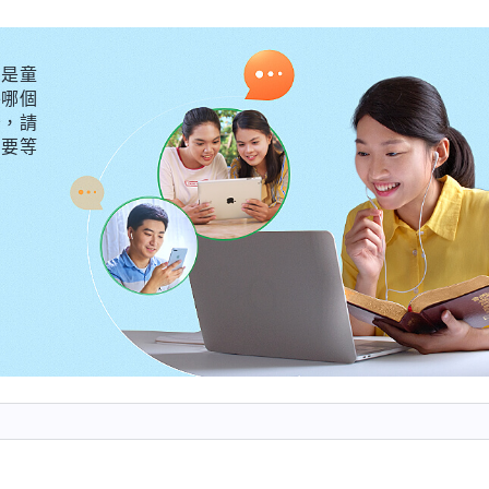
利地位并不是不給人自由選擇的權利，而是因為人在追求
的生命進入，甚至能影響到更多的人吃喝神話明白真理達
是童
外哪個
地位的時候，絶對不會追求真理，絶對不會忠心地盡好
守，請
作也毫不例外的是為着名利地位，這種行為、做法毫無疑
不要等
，造成的種種後果都是在攔阻國度福音的擴展、攔阻神的
地位的人走的就是抵擋神的道路，就是有意抵擋神跟神唱
求名利地位的性質。人追求自己的利益錯就錯在追求的目
名利地位這些個人利益的時候不知不覺充當了撒但的工具
會充當了反面的角色，對教會的工作、對正常的教會生活
到了反面、消極的作用。
」
《話・卷四 揭示敵基督・第九
維護個人利益，性質就是在充當撒但的差役打岔教會工作
果我能够虚心向他們學習，與他們和諧配搭，那我不僅能
，這對我來説都是好事。可是我却不知好歹，給個組長的
本職工作上下功夫，而是挖空心思地包裝自己、顯露自己