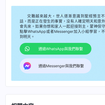
一次靈修時，我看到兩段神的話，對我很有
盡本分當做官來享受，總貪享地位之福，總有自
灾難越來越大，世人逐漸意識到聖經預言不
話，而是正在發生的事實，没有人確定明天和意
營，總想得到更高的地位，想管轄更多的人、控
會先來。如果你想和家人一起迎接到主，蒙神保
來享受就太危險了。你如果總這麽做，不想跟任
點擊WhatsApp或者Messenger加入小組學習，
到明天。
頭，不想被别人奪去光環，你只想一個人獨享，
體，背叛自己的存心、想法，能主動與别人配搭
通過WhatsApp與我們聯繫
法、建議，不管誰的建議只要是對的、符合真理
錯路，對你就是保守。
」
《話・卷四 揭示敵基督・
通過Messenger與我們聯繫
都需要有人幫助你，給你指點，或者給你參考意
能够少出錯、少走彎路，這是好事。尤其人事奉
人有撒但性情隨時隨地都能悖逆神、抵擋神，憑
督這東西很愚蠢，他意識不到這些，他認為『我
就没有權力了嗎？没有權力怎麽能顯出我的能耐
位。敵基督只接受權力地位，他把本分丢在一邊