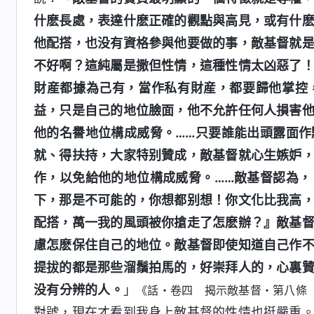
什麽長處，表達什麽正確的觀點與高見，或有什
他配搭，也没有資格參與他要做的事，敵基督就
不好啊？這純屬是撒但性情，這種性情太凶惡了
財産都據為己有，當作私有財産，都要歸他掌控
益，只是自己的地位臉面，他不允許任何人損害
他的名譽地位構成威脅。……只要誰能出頭露面
就、得扶持，大家特别贊成，敵基督就心生嫉妒
作，以免給他的地位構成威脅。……敵基督認為
下，那是不可能的，你想都别想！你文化比我高
配搭，萬一我的風頭被你搶走了怎麽辦？』敵基
慮怎麽保住自己的地位。敵基督即使知道自己作
提拔的都是那些溜鬚拍馬的，好崇拜人的，心裏
没有分辨的人。
」
《話・卷四 揭示敵基督・第八條
對號，現在才看到我身上敵基督的性情也挺嚴重