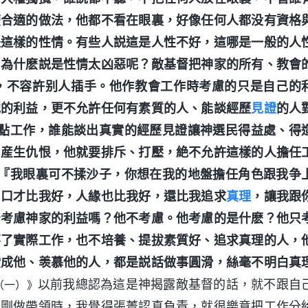
麽合適的做法，他都不看在眼裏，好像任何人都没有資格
是這樣的性情。有些人説這是人性不好，這哪是一般的人
！為什麽説是性情太凶惡呢？敵基督把神家的所有、教會
，不容許别人插手。他作教會工作時考慮的只是自己的
他的利益，更不允許任何有素質的人、能談經歷
見證
的人
作點工作，誰能談出真實的經歷見證讓神選民得益處、得
，産生仇恨，他就要排斥、打壓，絶不允許這樣的人擔任
，『我眼裏可不揉沙子，你想在我的地盤擔任角色跟我争
，口才比我好，人緣也比我好，還比我追求
真理
，讓我跟
督考慮神家的利益嗎？他不考慮。他考慮的是什麽？他只
不了實際工作，也不培養、提拔素質好、追求真理的人，
贊成他、羡慕他的人，都是説話做事圓滑，絲毫不明白真
以前我總認為這是神揭露敵基督的話，就不跟自
（一）》
。剛做帶領時，我覺得張菁認真負責，就很樂意把工作分