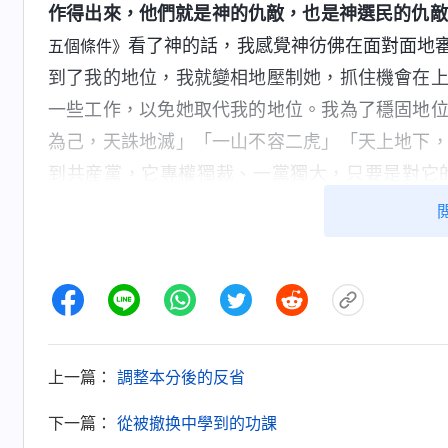
作得出來，他們就是神的仇敵，也是神選民的仇敵
看了神的話，我感覺神彷佛在面對面地
五個條件》
到了我的地位，我就變相地壓制她，抓住機會在
一些工作，以免她取代我的地位。我為了穩固地
為己，天誅地滅」「一山不容二虎」「天上地下
到共産黨，它專權獨裁、一黨獨大，只要是對它
嗎？對有長處、盡本分有果效的弟兄姊妹，我就
我的地位，我走的就是敵基督道路啊！想到那些
那些能威脅到他們地位的人都視為眼中釘、肉中
作惡多端，被神家開除。我要是繼續這樣下去不
督，該怎樣避免走敵基督道路，神把這方面的真
我們反省自己身上有哪些敵基督的表現，能追求
上一篇：
調整本分後的反省
情，不琢磨怎麽盡好本分、維護好教會工作，反
下一篇：
從被撤换中學到的功課
位、得着弟兄姊妹高看擁護的工具，盡點本分就想