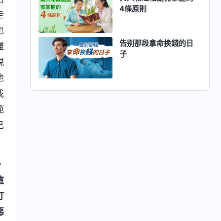
4條原則
走
也
告别那段拿命换錢的日
盡
子
視
他
我
範
己
，
這
打
惡