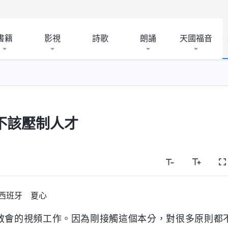
書籍
影視
詩歌
朗誦
天國福音
不該壓制人才
西班牙 夏心
教會的視頻工作。因為剛接觸這個本分，對很多原則都