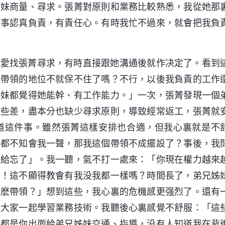
姊妹商量、尋求。張菁對原則和業務比較熟悉，我從她那
做事認真負責，有責任心。有時我忙不過來，就會把我負
都愛找張菁尋求，有時直接跟她溝通後就作决定了。看到
個帶領的地位不就保不住了嗎？不行，以後我負責的工作
姊妹都覺得她能幹、有工作能力。」一次，張菁發現一個
有些差，盡本分也缺少尋求原則，導致經常返工，張菁就
道這件事。雖然張菁這樣安排也合適，但我心裏就是不
事都不知會我一聲，那我這個帶領不成擺設了？事後，我
忙給忘了」。我一聽，氣不打一處來：「你現在權力越來
了！這不顯得教會有我没我都一樣嗎？時間長了，弟兄姊
什麽帶領？」想到這些，我心裏的危機感更强烈了。還有
織大家一起學習業務技術。我聽後心裏感覺不舒服：「這
後都是你出面給弟兄姊妹交通、指導，没有人知道我在背