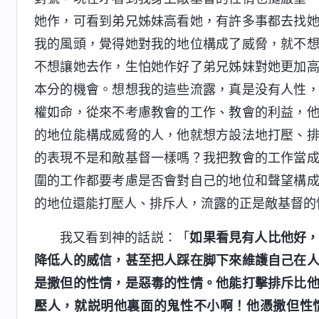
她作，可看到弟兄姊妹高看她，有許多事都去找
我的風頭，覺得她對我的地位構成了威脅，就不
不想讓她去作，生怕她作好了弟兄姊妹對她更加
本分的機會。想想我的這些流露，真是没有人性
權如命，從來不考慮教會的工作、教會的利益，
的地位能構成威脅的人，他就想方設法地打壓、
的表現不是和敵基督一樣嗎？我把教會的工作當
圍的工作都要考慮是否會對自己的地位和聲望構
的地位還能打壓人、排斥人，流露的正是敵基督的
我又看到神的話説：「
如果看見有人比他好
降低人的威信，甚至把人踩在脚下來維護自己在
是撒但的性情，是惡毒的性情。他能打擊排斥比
壓人，就説明他裏面的鬼性不小啊！他憑撒但性