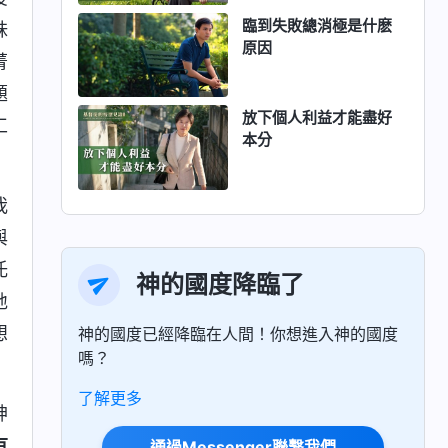
臨到失敗總消極是什麽
妹
原因
菁
題
放下個人利益才能盡好
工
本分
我
與
托
神的國度降臨了
地
想
神的國度已經降臨在人間！你想進入神的國度
嗎？
了解更多
神
有
通過Messenger聯繫我們