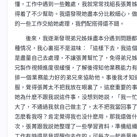
懂，工作中遇到一些難處，我就常常找組長張菁
得着了不少幫助。我還發現她盡本分比較細心，
的一些工作交給她處理，我們配搭得還不錯。
後來，我逐漸發現弟兄姊妹盡本分遇到問題
種情况，我心裏挺不是滋味：「這樣下去，我這
是盡量自己去處理，不讓張菁幫忙了，免得弟兄
兄製作視頻進度很緩慢，了解後得知他業務能力
排一個業務能力好的弟兄來協助他。事後我才知
服，覺得張菁太不把我放在眼裏了，這麽重要的
她為什麽不跟我説這件事，没想到她説，「我一
大了，不通過我就自己做主了，太不把我當回事
怎麽看我呀？肯定覺得我也没什麽用，那我還做
次，張菁跟我説她整理了一些學習資料，準備組
工作有時還是我提醒你去作的，可每次一起商量