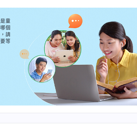
幫助。神的話説：「
作為帶領工人，你如果總高高在上，
己的打算，總顧及名利地位、享受名利地位，總搞自己的
是童
外哪個
制更多的人，把官做大，這就要麻煩，把盡重要本分當做
守，請
何人配搭，不想分散你的權力給其他人，不想被别人占了
不要等
這就成敵基督了。但是你如果常常尋求真理，實行背叛
，單純敞開地向别人諮詢、尋求，能够悉心傾聽别人的
的就能接受，這樣實行是聰明的、是正確的，就能避免你
「
你無論做什麽事，不管是大事還是小事
第八條（一）》
見，或者跟你配搭做事，這樣才能保證你做事更準確一些
神這可不是小事，如果不解决敗壞性情，這是危險的事啊
撒但性情活着的人隨時都能否認神、抵擋神、背叛神。敵
好不容易抓住權力了，還能分給别人？把權力分給别人我
、本事？』他就不知道神托付給人的是本分，并不是權力
，不作實際工作，只追求名利地位，只想掌權控制神選民