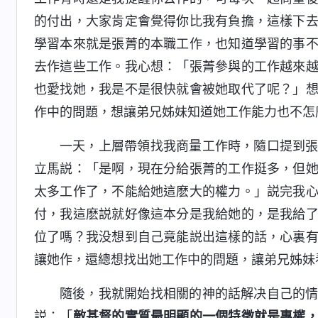
的付出，大家肯定會覺得你比我有負擔，這樣下
學習本來就是張菁的本職工作，也知道學習的事
去作這些工作。我心想：「張菁參與的工作越來
也愛找她，我是不是很快就會被她取代了呢？」
作中的問題，想讓弟兄姊妹知道她工作能力也不怎
一天，上層帶領找我商量工作時，隨口提到
立馬説：「是啊，現在分給張菁的工作挺多，但
太多工作了，不能給她這麽大的權力。」説完我
付，我這麽説就好像這本分是我給她的，是我給
位了嗎？我没想到自己竟能説出這樣的話，心裏
讓她作，還總想找出她工作中的問題，讓弟兄姊妹
隨後，我就開始找相關的神的話解决自己的
説：「
敵基督的實質最明顯的一個特徵就是專權