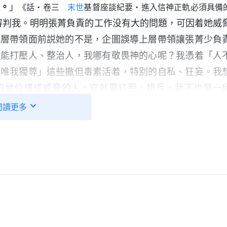
。
」
《話・卷三
末世
基督座談紀要・進入信神正軌必須具備
審判我。明明張菁負責的工作没有大的問題，可因着她威
上層帶領面前説她的不是，企圖誤導上層帶領讓張菁少負
位能打壓人、整治人，我哪有敬畏神的心呢？我憑着「人
，唯我獨尊」這些撒但毒素活着，特别的自私、狂妄。我
的地位構成威脅的人，它就要打壓、排斥。我不也是一
要壓制，企圖在教會中掌權，讓弟兄姊妹只高看我，心裏
閲讀更多
敵基督，他們為了維護自己的地位不擇手段地整人治人，
刺，給他們扣上各種罪名，陷害整治，不鏟除不罷休，最
知
悔改
，下場不是跟他們一樣嗎？神一直交通怎麽分辨敵
理都交通清楚了，就是為了讓我們對敵基督有分辨，也是
真理悔改變化。但我在盡本分中不注重解决自己的敵基督
而與人争奪地位，把盡本分當成自己的事業，當成得着
掌權，我真是鬼迷了心竅。