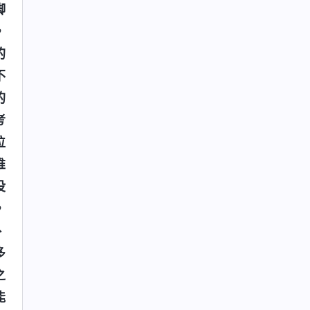
脚
，
的
不
的
考
位
唯
没
，
、
多
之
能