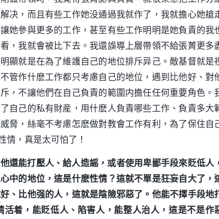
她解决，而且有些工作她没通過我就作了，我就擔心她搶
想讓她參與更多的工作，甚至有些工作明明是她負責的我
高看，我就會被比下去。我還誤導上層帶領不給張菁更多
，明顯就是在為了維護自己的地位排斥异己。敵基督就是
他不管作什麽工作都只考慮自己的地位，遇到比他好、對
排斥，不讓他們在自己負責的範圍内擔任任何重要角色。
成了自己的私有財産，用什麽人負責哪些工作、負責多大
成威脅，絲毫不考慮怎麽做對教會工作有利，為了保住自
性情，真是太可怕了！
，他還能打壓人、給人造謡，或者使用卑鄙手段來貶低人
人心中的地位，這是什麽性情？這就不單是狂妄自大了，
他好、比他强的人，這就是陰險邪惡了。他能不擇手段地
情活着，能貶低人、陷害人，能整人治人，這是不是作