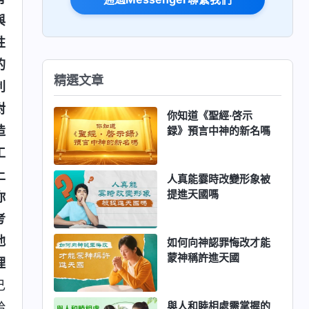
與
性
的
精選文章
利
對
你知道《聖經·啓示
造
録》預言中神的新名嗎
工
上
人真能霎時改變形象被
提進天國嗎
你
考
他
如何向神認罪悔改才能
蒙神稱許進天國
理
己
與人和睦相處需掌握的
給