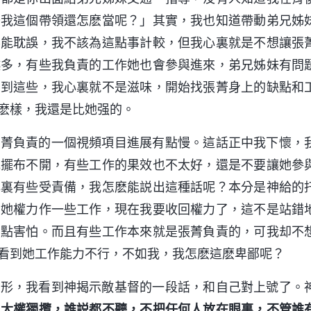
去我這個帶領還怎麽當呢？」其實，我也知道帶動弟兄姊
不能耽誤，我不該為這點事計較，但我心裏就是不想讓張
越多，有些我負責的工作她也會參與進來，弟兄姊妹有問
想到這些，我心裏就不是滋味，開始找張菁身上的缺點和
麽樣，我還是比她强的。
張菁負責的一個視頻項目進展有點慢。這話正中我下懷，
她擺布不開，有些工作的果效也不太好，還是不要讓她參
心裏有些受責備，我怎麽能説出這種話呢？本分是神給的
了她權力作一些工作，現在我要收回權力了，這不是站錯
有點害怕。而且有些工作本來就是張菁負責的，可我却不
看到她工作能力不行，不如我，我怎麽這麽卑鄙呢？
情形，我看到神揭示敵基督的一段話，和自己對上號了。
，大權獨攬，誰説都不聽，不把任何人放在眼裏，不管誰