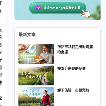
裏
責
這
最新文章
還
弟
神話帶領我走出對病痛
的憂慮
安
舒
問
盡本分是我的使命
越
妹
一
卸下偽裝 心得釋放
些
後