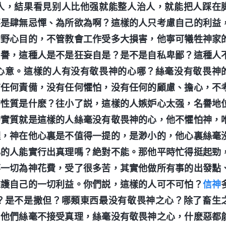
人，結果看見别人比他强就能整人治人，就能把人踩在
不是肆無忌憚、為所欲為啊？這樣的人只考慮自己的利益
的野心目的，不管教會工作受多大損害，他寧可犧牲神家
名譽，這種人是不是狂妄自是？是不是自私卑鄙？這種人
心意。這樣的人有没有敬畏神的心哪？絲毫没有敬畏神
有任何責備，没有任何懼怕，没有任何的顧慮、擔心，不
的性質是什麽？往小了説，這樣的人嫉妒心太强，名譽地
的實質就是這樣的人絲毫没有敬畏神的心，他不懼怕神，
理，神在他心裏是不值得一提的，是渺小的，他心裏絲毫
心的人能實行出真理嗎？絶對不能。那他平時忙得挺起勁
弃一切為神花費，受了很多苦，其實他做所有事的出發點
維護自己的一切利益。你們説，這樣的人可不可怕？
信神
？是不是撒但？哪類東西最没有敬畏神之心？除了畜生
。他們絲毫不接受真理，絲毫没有敬畏神之心，什麽惡都