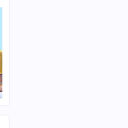
把
經
官
風
肉
説
走
，
，
！
基
不
地
，