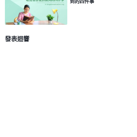
到的四件事
自己，讓别人聽從、順服，甚至還能教訓人、轄制
人，那我們靈修時就針對這一問題揣摩揣摩，為什麽
常常流露這方面的敗壞性情一直没有變化？如何擺脱
罪的捆綁不再犯罪呢？還有，為了維護自己的臉面地
發表迴響
位，我們常常身不由己地説謊、搞欺騙，這是怎麽回
事？為什麽做誠實人這麽難？我們信主
耶穌
罪得着赦
免了，為什麽還常常犯罪？就我們這樣常常犯罪的人
真的能進
天國
嗎？等等。尤其現在瘟疫肆虐全世界，
灾難都降臨了，我們還没有等到主駕雲來，這樣早晚
都要落在灾難中，我們得趕緊禱告主尋求灾難臨到主
的心意到底是什麽，該好好揣摩一些現實的問題：主
末世來在哪裏顯現作工了？哪裏有聖靈向衆
教會
的説
話？如何做
聰明童女
迎接主？什麽樣的教會是被提的
非拉鐵非教會？……這樣結合現實問題來靈修讀神