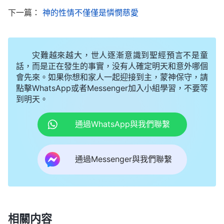
愛神甘願花費奉獻，活出真正人的樣式，這樣才能蒙
下一篇：
神的性情不僅僅是憐憫慈愛
神稱許。當我們揣摩認識到這些時，就能産生渴慕真
理、背叛肉體的心志，從心裏願意實行盡心、盡意愛
神，這就是禱讀神話語達到的果效。我們常常這樣去
灾難越來越大，世人逐漸意識到聖經預言不是童
話，而是正在發生的事實，没有人確定明天和意外哪個
揣摩神的話，就容易獲得聖靈的作工，活在神的面
會先來。如果你想和家人一起迎接到主，蒙神保守，請
前，靈生活也會越來越好。
點擊WhatsApp或者Messenger加入小組學習，不要等
到明天。
三、注重結合現實問題與難處來靈修
通過WhatsApp與我們聯繫
靈生活要達到果效，吃喝神的話得帶着負擔，學
會結合自己的實際情形尋求真理，這也很重要，正如
通過Messenger與我們聯繫
神的話説：「
你吃喝神的話得結合自己的實際情形，
就是在實際經歷中發現自己的不足之處，發現之後能
找着實行的路，能背叛自己不對的存心、觀念，你總
在這方面下功夫，你的心總是傾注在這些事上，你就
相關内容