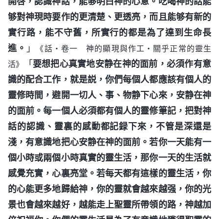
開啓，認識神話，能够明白神的心意。吃喝神的話能
够對神現時要作的更清楚、更透亮，而且能够有新的
實行路，能不守舊，所實行的都是為了達到生命長
進。
」
《話・卷一 神的顯現與作工・關乎正常的靈生
「
要想把心真實地安静在神的面前，必須作有意
活》
識的配合工作，就是説，你們每個人都應該有個人的
靈修時間，避開一切人、事、物静下心來，安静在神
的面前。每一個人必須都有個人的靈修筆記，把對神
話的認識、靈裏的感動都記録下來，不管是深還是
淺，有意識地把心安静在神的面前。若你一天能有一
個小時或兩個小時真實的靈生活，那你一天的生活就
感覺充實，心裏亮堂。若每天都有這樣的靈生活，你
的心能更多地歸給神，你的靈就會越來越强，你的光
景也會越來越好，越能走上聖靈所帶領的路，神越加