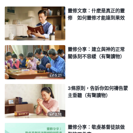
有路可行，也不感覺虚空，這樣你就能保持正常的情
形，這才是對個人生命有負擔的人，才是有『信』的
靈修文章：什麽是真正的靈
修 如何靈修才能達到果效
人。
」
《話・卷一 神的顯現與作工・實行 七》
「
因你是帶着負擔來在神面前的，總感覺自己缺
少太多，有許多真理需要認識，有許多實際需要經
靈修分享：建立與神的正常
歷，該體貼神的心意，這些事總挂在你的心頭之上，
關係刻不容緩（有聲讀物）
似乎壓得你喘不過氣來，使你為此而心思沉重（但不
是消極情形），這樣的人才能有資格接受神話的開
15:21
啓，接受神靈的感動。
」
《話・卷一 神的顯現與作
3條原則，告訴你如何禱告蒙
神發表真理都是針對
工・建立與神的正常關係很重要》
主垂聽（有聲讀物）
人類的缺少與需要，我們讀神話就得尋求真理解决自
己的實際問題，結合現實問題、難處揣摩神的話，就
12:11
容易獲得聖靈的開啓，比如：我們跟弟兄姊妹在一起
靈修分享：敬虔基督徒該做
相處或者配搭盡本分時，常常流露狂妄性情，總持守