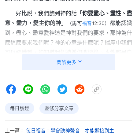
好比説，我們讀到神的話「
你要盡心、盡性、盡
意、盡力，愛主你的神
」
都能認識
（馬可
福音
12:30）
到，盡心、盡意愛神這是神對我們的要求，那神為什
麽這麽要求我們呢？神的心意是什麽呢？揣摩中我們
可以認識到，神知道我們被撒但敗壞後，本性都是自
私的，不管做什麽事想的都是如何滿足自己的利益，
閲讀更多
為神花費也是與神搞交易，向神索取祝福與恩典，當
自己的欲望没得逞時還能向神發怨言，所活出的都是
撒但性情，是在欺騙神、抵擋神。神的性情聖潔、公
義，我們這樣追求下去，即使為神花費勞苦再多，也
每日讀經
靈修分享文章
不可能蒙神稱許進入神的國，神就針對我們的缺少和
需要向我們提出要求，希望我們盡本分時不帶着摻
雜、交易，不憑着自私卑鄙的敗壞性情活着，能為了
上一篇：
每日福音：學會聽神聲音 才能迎接到主