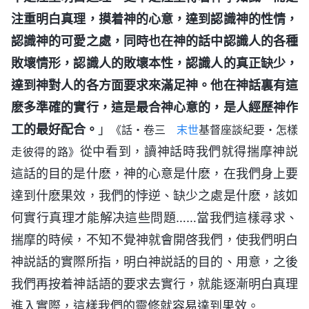
注重明白真理，摸着神的心意，達到認識神的性情，
認識神的可愛之處，同時也在神的話中認識人的各種
敗壞情形，認識人的敗壞本性，認識人的真正缺少，
達到神對人的各方面要求來滿足神。他在神話裏有這
麽多準確的實行，這是最合神心意的，是人經歷神作
工的最好配合。
」
《話・卷三
末世
基督座談紀要・怎樣
從中看到，讀神話時我們就得揣摩神説
走彼得的路》
這話的目的是什麽，神的心意是什麽，在我們身上要
達到什麽果效，我們的悖逆、缺少之處是什麽，該如
何實行真理才能解决這些問題……當我們這樣尋求、
揣摩的時候，不知不覺神就會開啓我們，使我們明白
神説話的實際所指，明白神説話的目的、用意，之後
我們再按着神話語的要求去實行，就能逐漸明白真理
進入實際，這樣我們的靈修就容易達到果效。