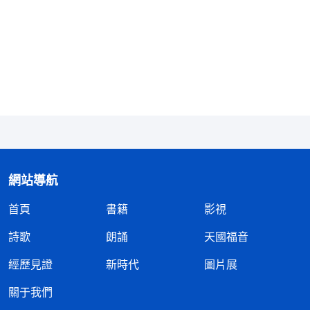
話，尋求神現實的心意，就容易獲得神的開啓帶領，
解决我們的問題與難處，讓我們有路可行。如果我們
還是按部就班地讀經禱告，把靈修當成例行公事一
樣，走過場、走形式，靈生活就達不到果效，就成了
宗教儀式、宗教規條。
以上就是靈修需掌握的三條實行原則，只要我們
把這三條原則帶到每天的靈修中去操練，就會獲得聖
網站導航
靈更多的開啓，靈生活會越來越好，生命會逐步有長
進。
首頁
書籍
影視
小編寄語
：以上靈修需掌握的三條實行原則是否
詩歌
朗誦
天國福音
對你有幫助呢？如果對你有幫助的話，可以分享給更
經歷見證
新時代
圖片展
多的弟兄姊妹，使大家都能找到更好的靈修方式。若
關于我們
你在信仰上有其他的困惑和問題，可以通過