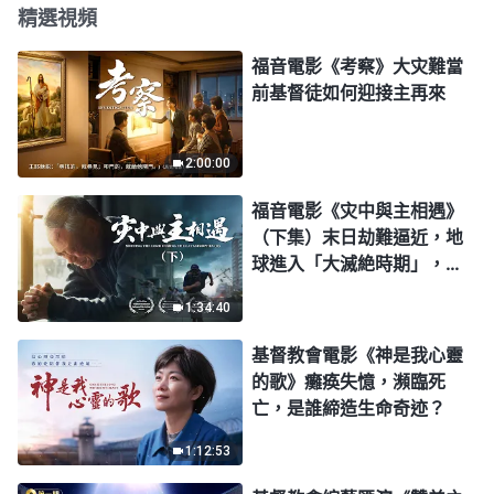
精選視頻
福音電影《考察》大灾難當
前基督徒如何迎接主再來
2:00:00
福音電影《灾中與主相遇》
（下集）末日劫難逼近，地
球進入「大滅絶時期」，人
類進入倒計時，你準備好逃
1:34:40
生了嗎？
基督教會電影《神是我心靈
的歌》癱痪失憶，瀕臨死
亡，是誰締造生命奇迹？
1:12:53