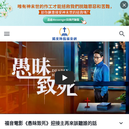
福音電影《愚昧致死》迎接主再來該聽誰的話