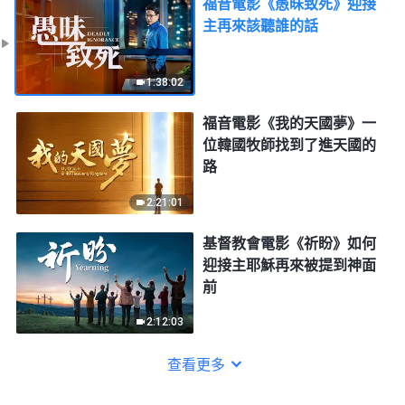
福音電影《愚昧致死》迎接
主再來該聽誰的話
1:38:02
福音電影《我的天國夢》一
位韓國牧師找到了進天國的
路
2:21:01
基督教會電影《祈盼》如何
迎接主耶穌再來被提到神面
前
2:12:03
查看更多