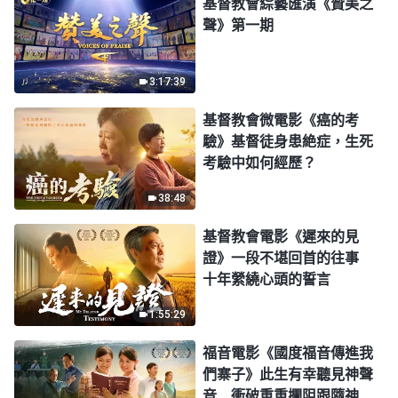
基督教會綜藝匯演《贊美之
聲》第一期
3:17:39
基督教會微電影《癌的考
驗》基督徒身患絶症，生死
考驗中如何經歷？
38:48
基督教會電影《遲來的見
證》一段不堪回首的往事
十年縈繞心頭的誓言
1:55:29
福音電影《國度福音傳進我
們寨子》此生有幸聽見神聲
音 衝破重重攔阻跟隨神