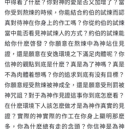
中得着了什麽？你對神的愛是否又加增了？當
你受到熬煉的時候，你能結合約伯的試煉而認
真對待神在你身上的作工嗎？你從約伯的試煉
當中能否看見神試煉人的方式？約伯的試煉能
給你什麽啓發？你願意在熬煉中為神站住見
證，還是願意在安逸環境之下滿足肉體呢？你
信神的觀點到底是什麽？真是為了神嗎？真是
不為肉體着想嗎？你的追求到底有没有目標？
你願意經受熬煉被神成全，還是願意受刑罰被
神咒詛？對于為神作見證這事你到底怎麽看？
在什麽環境下人該怎麽做才是為神作真實的見
證？實際的神實際的作工在你身上顯明那麽
多，你為什麽總有走的念頭？你信神是為神