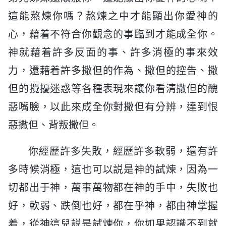
這能熬煉你嗎？熬煉之中才能顯出你愛神的
心，藉着不符合你觀念的事臨到才能成全你。
神就藉着許多反面的事、許多消極的事來效
力，還藉着許多撒但的作為、撒但的控告、撒
但的攪擾迷惑等各種表現來讓你看清撒但的醜
惡嘴臉，以此來成全你對撒但有分辨，達到恨
惡撒但、背叛撒但。
你經歷許多失敗，經歷許多軟弱，還有許
多時候消極，這也可以説是神的試煉，因為一
切都出于神，萬事萬物都在神的手中，失敗也
好，軟弱、跌倒也好，都在乎神，都由神掌握
着，從神這兒説是試煉你，你如果認識不到就