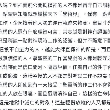
人嗎？到神面前公開抵擋神的人不都是賣弄自己風
一點聖經知識就想縱横天下「學術界」，僅有一點
工作，企圖按着他大腦的運行軌迹來轉圈，鼠目寸
這樣的人還有什麽理智可言！其實越是對神有認識
只是稍談一點對神現時工作的認識，但并不隨意下
狂傲不自量力的人，越能大肆宣傳神的所是，而
最無價值的人。拿聖靈的工作當兒戲的人都是輕浮
地對待而是信口開河、隨意評價，任着自己的性子
駡或褻瀆，這樣輕慢的人不都是對聖靈工作不認識
這樣的人即使到有一天接受了聖靈新的作工也不會
工的人放在眼裏，而且還褻瀆神自己，這樣的亡命
遠是地獄中滅亡的對象！這些輕慢放縱的人又都