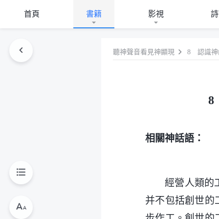
首頁
書籍
影視
詩
聽神聲音看見神顯現
8 認識
相關神話語：
經營人類的
并不包括創世的
步作工。創世的