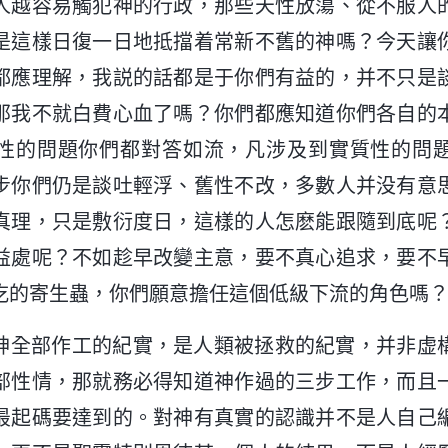
人越容易觸犯神的行政，那些天性放蕩、從不服人
是這樣日復一日地抵擋着常新不舊的神嗎？今天讓
都應理解，我説的話都是于你們有益的，并不只是
那我不就白費心血了嗎？你們都應知道你們各自的
性的問題你們都對答如流，凡涉及到實質性的問
步你們仍是談吐輕浮、舊性不改，多數人并没有意
真理，只是敷衍度日，這樣的人怎麽能跟隨到底呢
益處呢？不如趁早改變主意，要不真心追求，要不
吃的寄生蟲，你們願意擔任這個低級下流的角色嗎
神全部作工的紀實，是人類被拯救的紀實，并非虚
部性情，那就務必得知道神作過的三步工作，而且
最起碼要達到的。對神有真實的認識并不是人自己