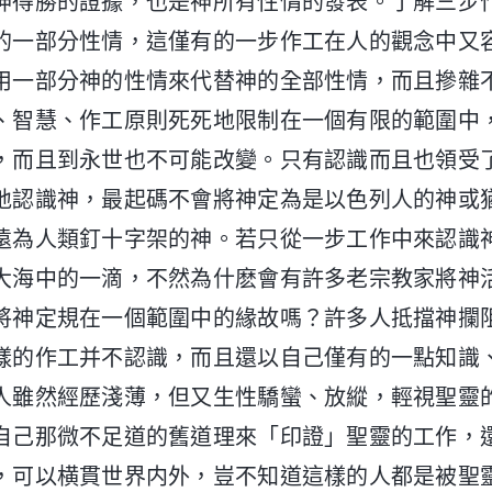
神得勝的證據，也是神所有性情的發表。了解三步
的一部分性情，這僅有的一步作工在人的觀念中又
用一部分神的性情來代替神的全部性情，而且摻雜
、智慧、作工原則死死地限制在一個有限的範圍中
，而且到永世也不可能改變。只有認識而且也領受
地認識神，最起碼不會將神定為是以色列人的神或
遠為人類釘十字架的神。若只從一步工作中來認識
大海中的一滴，不然為什麽會有許多老宗教家將神
將神定規在一個範圍中的緣故嗎？許多人抵擋神攔
樣的作工并不認識，而且還以自己僅有的一點知識
人雖然經歷淺薄，但又生性驕蠻、放縱，輕視聖靈
自己那微不足道的舊道理來「印證」聖靈的工作，
，可以横貫世界内外，豈不知道這樣的人都是被聖