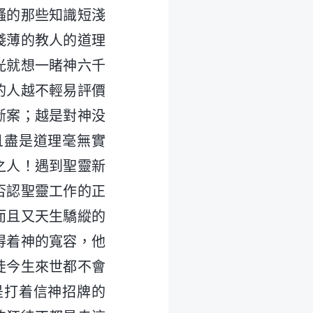
騷的那些知識短淺
淺薄的教人的道理
光就想一睹神六千
的人越不輕易評價
斷案；越是對神没
且盡是道理毫無實
之人！遇到聖靈新
否認聖靈工作的正
而且又天生驕縱的
得着神的寬容，他
徒今生來世都不會
是打着信神招牌的