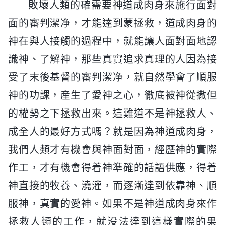
敗壞人類的確需要神道成肉身來施行面對
面的審判潔净，才能達到蒙拯救，道成肉身的
神在與人接觸的過程中，就能讓人面對面地認
識神、了解神，那些真實追求真理的人因為接
受了末後基督的審判潔净，就自然學會了順服
神的功課，産生了愛神之心，徹底被神從撒但
的權勢之下拯救出來。這難道不是神拯救人、
成全人的最好方式嗎？就是因為神道成肉身，
我們人類才有機會與神面對面，經歷神的實際
作工，才有機會得着神準確的話語供應，得着
神直接的牧養、澆灌，而逐漸達到依靠神、順
服神，真實的愛神。如果不是神道成肉身來作
拯救人類的工作，就没法達到這樣實際的果