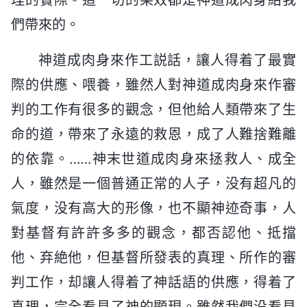
們帶來的。
神道成肉身來作工説話，讓人得着了最實
際的供應、喂養，雖然人對神道成肉身來作審
判的工作有很多的觀念，但他給人類帶來了生
命的道，帶來了永遠的救恩，成了人難捨難離
的依靠。……神末世道成肉身來拯救人、成全
人，雖然是一個普通正常的人子，没有超凡的
氣度，没有高大的形像，也不顯神迹奇事，人
對基督有許許多多的觀念，都否認他、抵擋
他、弃絶他，但基督所發表的真理、所作的審
判工作，却讓人得着了神話語的供應，得着了
真理，完全看見了神的顯現。雖然我們没看見