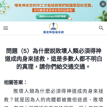
問題（5）為什麽説敗壞人類必須得神道成肉身來拯救，這是多數人都不明白的真理，請你們給交通交通。
問題（5）為什麽説敗壞人類必須得神
道成肉身來拯救，這是多數人都不明白
的真理，請你們給交通交通。
相關答案：
敗壞人類為什麽必須得神道成肉身來拯
救？就是因為人的肉體都被撒但迷惑、敗壞