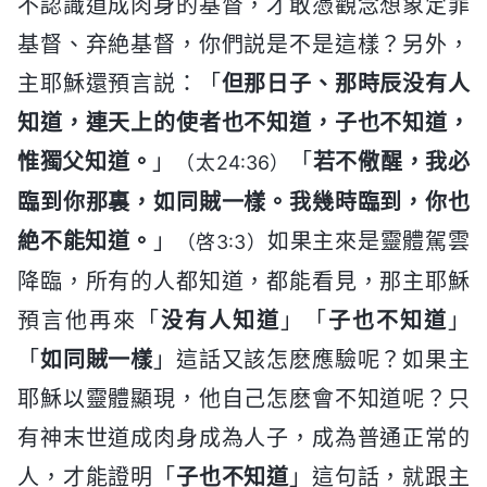
不認識道成肉身的基督，才敢憑觀念想象定罪
基督、弃絶基督，你們説是不是這樣？另外，
主耶穌還預言説：「
但那日子、那時辰没有人
知道，連天上的使者也不知道，子也不知道，
惟獨父知道。
」
「
若不儆醒，我必
（太24:36）
臨到你那裏，如同賊一樣。我幾時臨到，你也
絶不能知道。
」
如果主來是靈體駕雲
（啓3:3）
降臨，所有的人都知道，都能看見，那主耶穌
預言他再來「
没有人知道
」「
子也不知道
」
「
如同賊一樣
」這話又該怎麽應驗呢？如果主
耶穌以靈體顯現，他自己怎麽會不知道呢？只
有神末世道成肉身成為人子，成為普通正常的
人，才能證明「
子也不知道
」這句話，就跟主