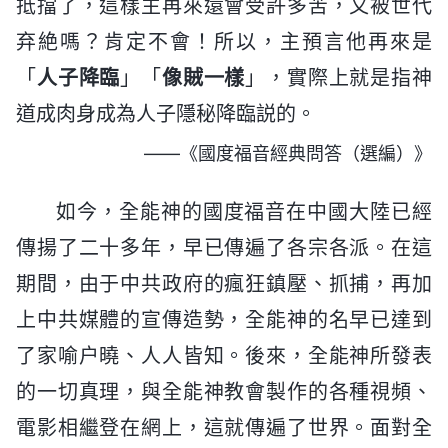
抵擋了，這樣主再來還會受許多苦，又被世代
弃絶嗎？肯定不會！所以，主預言他再來是
「
人子降臨
」「
像賊一樣
」，實際上就是指神
道成肉身成為人子隱秘降臨説的。
——《國度福音經典問答（選編）》
如今，全能神的國度福音在中國大陸已經
傳揚了二十多年，早已傳遍了各宗各派。在這
期間，由于中共政府的瘋狂鎮壓、抓捕，再加
上中共媒體的宣傳造勢，全能神的名早已達到
了家喻户曉、人人皆知。後來，全能神所發表
的一切真理，與全能神教會製作的各種視頻、
電影相繼登在網上，這就傳遍了世界。面對全