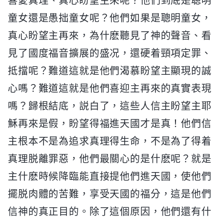
喜愛真理、真心盼望主來呢？他們到底是聰明
童女還是愚拙童女呢？他們如果是聰明童女，
真心盼望主再來，為什麽聽見了神的聲音、看
見了國度福音擴展的盛况，還硬着頸項定罪、
抵擋呢？難道這就是他們渴慕盼望主顯現的誠
心嗎？難道這就是他們喜迎主再來的真實表現
嗎？歸根結底，説白了，這些人信主盼望主耶
穌再來是假，盼望得福進天國才是真！他們信
主根本不是為追求真理得生命，不是為了得着
真理脱離罪惡，他們最關心的是什麽呢？就是
主什麽時候降臨能直接提他們進天國，使他們
擺脱肉體的苦難，享受天國的福分，這是他們
信神的真正目的。除了這個原因，他們還有什