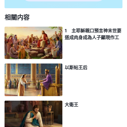
相關内容
1 主耶穌親口預言神末世要
道成肉身成為人子顯現作工
以斯帖王后
大衛王