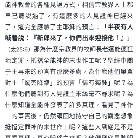
能神教會的各種見證方式，相信宗教界人士都
早已聽説過了。有這麽多的人見證神已經來
了，這完全應驗了主耶穌的預言：「
半夜有人
喊着説：『新郎來了，你們出來迎接他！』
」
那為什麽宗教界的牧師長老還能瘋狂
（太25:6）
地定罪、抵擋全能神的末世作工呢？聖經中關
于主再來的預言有那麽多處，為什麽他們單單
對主「駕雲降臨」的預言「情有獨鍾」呢？為
什麽他們聽到有人見證主來絲毫不尋求呢？為
什麽知道全能神發表了許多真理，看見了神作
工的事實後，仍然頑固地持守自己的觀念想象
抵擋定罪神的末世作工呢？這些人到底是不是