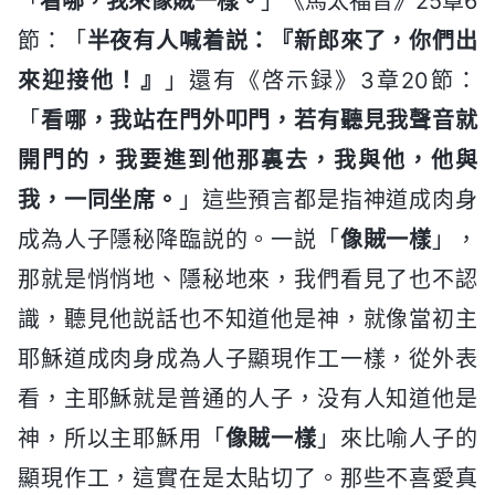
「
看哪，我來像賊一樣。
」《馬太福音》25章6
節：「
半夜有人喊着説：『新郎來了，你們出
來迎接他！』
」還有《啓示録》3章20節：
「
看哪，我站在門外叩門，若有聽見我聲音就
開門的，我要進到他那裏去，我與他，他與
我，一同坐席。
」這些預言都是指神道成肉身
成為人子隱秘降臨説的。一説「
像賊一樣
」，
那就是悄悄地、隱秘地來，我們看見了也不認
識，聽見他説話也不知道他是神，就像當初主
耶穌道成肉身成為人子顯現作工一樣，從外表
看，主耶穌就是普通的人子，没有人知道他是
神，所以主耶穌用「
像賊一樣
」來比喻人子的
顯現作工，這實在是太貼切了。那些不喜愛真