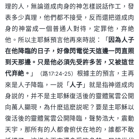
理的人，無論道成肉身的神怎樣説話作工，發
表多少真理，他們都不接受，反而還把道成肉
身的神當成一個普通人對待，定罪他，弃絶
他。所以主耶穌預言他再來時説：「
因為人子
在他降臨的日子，好像閃電從天這邊一閃直照
到天那邊。只是他必須先受許多苦，又被這世
代弃絶。
」
根據主的預言，主再
（路17:24-25）
來是人子降臨，一説「
人子
」就是指神道成肉
身説的，并不是主耶穌復活後的靈體駕雲公開
向萬人顯現，為什麽這麽説呢？要是主耶穌以
復活後的靈體駕雲公開降臨，聲勢浩大，震動
天宇，那所有的人都會俯伏在地的，誰都不敢