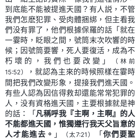
到底能不能被提進天國？有人説，不管
我們怎麽犯罪、受肉體捆綁，但主看我
們没有罪了，他們根據保羅的話「就在
一霎時，眨眼之間，號筒末次吹響的時
候；因號筒要響，死人要復活，成為不
朽壞的，我們也要改變」
（林前
，就認為主來的時候照樣在霎時
15:52）
間把我們改變形象，提接我們進天國。
有些人認為因信得救却還能常常犯罪的
人，没有資格進天國，主要根據就是神
的話：「
凡稱呼我『主啊，主啊』的人
不能都進天國，惟獨遵行我天父旨意的
人才能進去。
」
「
你們要聖
（太7:21）