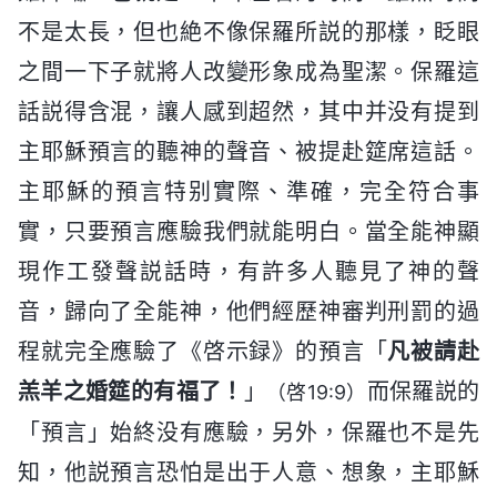
不是太長，但也絶不像保羅所説的那樣，眨眼
之間一下子就將人改變形象成為聖潔。保羅這
話説得含混，讓人感到超然，其中并没有提到
主耶穌預言的聽神的聲音、被提赴筵席這話。
主耶穌的預言特别實際、準確，完全符合事
實，只要預言應驗我們就能明白。當全能神顯
現作工發聲説話時，有許多人聽見了神的聲
音，歸向了全能神，他們經歷神審判刑罰的過
程就完全應驗了《啓示録》的預言「
凡被請赴
羔羊之婚筵的有福了！
」
而保羅説的
（啓19:9）
「預言」始終没有應驗，另外，保羅也不是先
知，他説預言恐怕是出于人意、想象，主耶穌