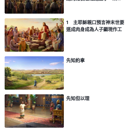
的道我已經守住了。從此以
後，有公義的冠冕為我存
留，……」（提後4:7-8）所
1 主耶穌親口預言神末世要
以，我們按着保羅的話去
道成肉身成為人子顯現作工
行，就是遵行神旨意，肯定
能進天國得賞賜。
先知約拿
先知但以理