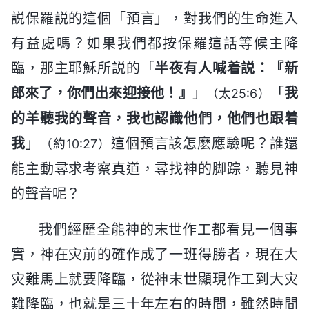
説保羅説的這個「預言」，對我們的生命進入
有益處嗎？如果我們都按保羅這話等候主降
臨，那主耶穌所説的「
半夜有人喊着説：『新
郎來了，你們出來迎接他！』
」
「
我
（太25:6）
的羊聽我的聲音，我也認識他們，他們也跟着
我
」
這個預言該怎麽應驗呢？誰還
（約10:27）
能主動尋求考察真道，尋找神的脚踪，聽見神
的聲音呢？
我們經歷全能神的末世作工都看見一個事
實，神在灾前的確作成了一班得勝者，現在大
灾難馬上就要降臨，從神末世顯現作工到大灾
難降臨，也就是三十年左右的時間，雖然時間