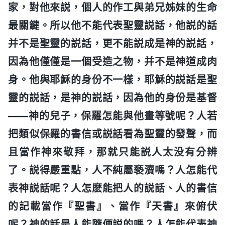
家，對他來説，個人的作工與弟兄姊妹的生命
最關鍵。所以他不能代表聖靈説話，他説的話
并不是聖靈的説話，更不能説成是神的説話，
因為他僅僅是一個受造之物，并不是神道成肉
身。他與耶穌的身份不一樣，耶穌的説話是聖
靈的説話，是神的説話，因為他的身份是基督
——神的兒子，保羅怎能與他畫等號呢？人若
把類似保羅的書信或説話看為聖靈的發聲，而
且當作神來敬拜，那就只能説人太没有分辨
了。説得嚴重點，人不純屬褻瀆嗎？人怎能代
表神説話呢？人怎麽能把人的説話、人的書信
的記載當作『聖書』、當作『天書』來俯伏
呢？神的話是人能隨便説的嗎？人怎能代表神