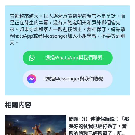
了，所信的道我已經守住了。從此以後，有公義的冠冕為我
存留，……」
（提後4:7-8）
但你們却見證，信主必須得接
灾難越來越大，世人逐漸意識到聖經預言不是童話，而
受全能神末世的審判工作得着潔净，才能蒙神稱許進入天
是正在發生的事實，没有人確定明天和意外哪個會先
國。那麽請問：我們信主多年為主花費、勞苦作工，如果没
來。如果你想和家人一起迎接到主，蒙神保守，請點擊
有接受全能神的末世審判工作，到底能不能被提進天國？
WhatsApp或者Messenger加入小組學習，不要等到明
天。
通過WhatsApp與我們聯繫
通過Messenger與我們聯繫
相關内容
問題（1）使徒保羅説：「那
美好的仗我已經打過了，當
跑的路我已經跑盡了，所信