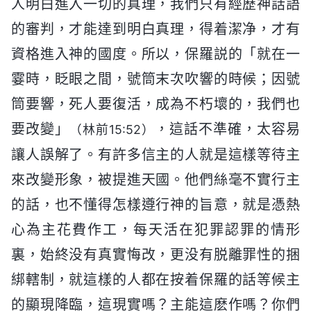
人明白進入一切的真理，我們只有經歷神話語
的審判，才能達到明白真理，得着潔净，才有
資格進入神的國度。所以，保羅説的「就在一
霎時，眨眼之間，號筒末次吹響的時候；因號
筒要響，死人要復活，成為不朽壞的，我們也
要改變」
，這話不準確，太容易
（林前15:52）
讓人誤解了。有許多信主的人就是這樣等待主
來改變形象，被提進天國。他們絲毫不實行主
的話，也不懂得怎樣遵行神的旨意，就是憑熱
心為主花費作工，每天活在犯罪認罪的情形
裏，始終没有真實悔改，更没有脱離罪性的捆
綁轄制，就這樣的人都在按着保羅的話等候主
的顯現降臨，這現實嗎？主能這麽作嗎？你們