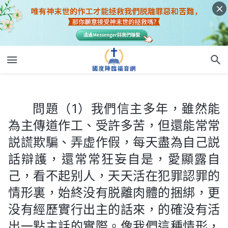
問題（1）我們信主多年，雖然能為主傳道作工、受許多苦，但還能常常説謊欺騙、弄虚作假，每天盡為自己説話辯護，還常常狂妄自是，愛顯露自己，看不起别人，天天活在犯罪認罪的情形裏，始終没有脱離肉體的捆綁，更没有經歷實行出主的話來，的確没有活出一點主話的實際。像我們這種情形，到底能不能被提進天國？有人説，不管我們怎麽犯罪、受肉體捆綁，但主看我們没有罪了，他們根據保羅的話「就在一霎時，眨眼之間，號筒末次吹響的時候；因號筒要響，死人要復活，成為不朽壞的，我們也要改變」
問題（1）我們信主多年，雖然能
為主傳道作工、受許多苦，但還能常常
説謊欺騙、弄虚作假，每天盡為自己説
話辯護，還常常狂妄自是，愛顯露自
己，看不起别人，天天活在犯罪認罪的
情形裏，始終没有脱離肉體的捆綁，更
没有經歷實行出主的話來，的確没有活
出一點主話的實際。像我們這種情形，