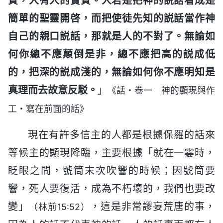
質，人有人的實質。人若是把神的説話看成是
簡單的聖靈開啓，而把使徒先知的説話當作神
自己的親口説話，那就是人的不對了。無論如
何你總不應顛倒是非，總不應把高的説成低
的，把深的説成淺的，無論如何你不應明知是
真理而去故意反駁。
」
《話・卷一 神的顯現與作
工・寫在前面的話》
現在有許多信主的人都是根據保羅的話來
等候主的顯現降臨，主要根據「就在一霎時，
眨眼之間，號筒末次吹響的時候；因號筒要
響，死人要復活，成為不朽壞的，我們也要改
變」
，這是非常謬妄荒唐的事，
（林前15:52）