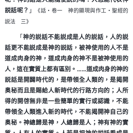
説話呢？
」
《話・卷一 神的顯現與作工・聖經的
説法 三》
「
神的説話不能説成是人的説話，人的説
話更不能説成是神的説話，被神使用的人不是
道成肉身的神，道成肉身的神不是被神使用的
人，這在實質上都有區别。……道成肉身的神的
説話是開闢時代的，是帶領全人類的，是揭開
奥秘而且是賜給人新時代的行路方向的；人所
得的開啓無非是一些簡單的實行或認識，不能
帶領全人類進入新的時代，不能揭開神自己的
奥秘。神總歸是神，人總歸是人；神有神的實