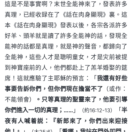
這是不是事實啊？末世全能神來了，發表許多
真理，已經收録在了《話在肉身顯現》裏。這
本《話在肉身顯現》發表以後，各宗各派許多
好羊、頭羊就是讀了許多全能神的話，發現全
能神的話都是真理，就是神的聲音，都歸向了
全能神，這些人才是聰明童女，才是灾前被提
到神寶座前的人，他們都赴上了羔羊婚娶的筵
席！這就應驗了主耶穌的預言：「
我還有好些
事要告訴你們，但你們現在擔當不了
（或作：
不能領會）
。只等真理的聖靈來了，他要引導
你們進入一切的真理；……
」
「
半
（約16:12-13）
夜有人喊着説：『新郎來了，你們出來迎接
他！』
」
「
看哪，我站在門外叩門，
（太25:6）