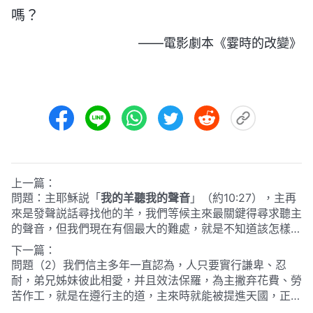
嗎？
——電影劇本《霎時的改變》
上一篇：
問題：主耶穌説「
我的羊聽我的聲音
」
（約10:27）
，主再
來是發聲説話尋找他的羊，我們等候主來最關鍵得尋求聽主
的聲音，但我們現在有個最大的難處，就是不知道該怎樣聽
主的聲音，也不會分辨什麽是神的聲音，什麽是人的聲音，
下一篇：
請給我們交通交通到底怎樣確定主的聲音吧。
問題（2）我們信主多年一直認為，人只要實行謙卑、忍
耐，弟兄姊妹彼此相愛，并且效法保羅，為主撇弃花費、勞
苦作工，就是在遵行主的道，主來時就能被提進天國，正如
保羅説：「那美好的仗我已經打過了，當跑的路我已經跑盡