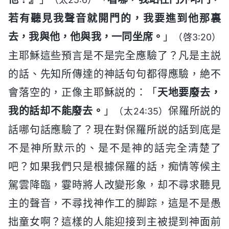
若有聽見我聲音就開門的，我要進到他那裏
去，我與他，他與我，一同坐席。
」
（啓3:20）
主耶穌這些預言是不是完全應驗了？凡是主説
的話、先知所傳達的神話句句都得應驗，絶不
會落空的，正像主耶穌説的：「
天地要廢去，
我的話却不能廢去。
」
保羅所説的
（太24:35）
話哪句話應驗了？現在對保羅所説的話到底是
不是神所默示的、是不是神的話完全清楚了
吧？如果我們只是根據保羅的話，痴情等候主
駕雲降臨，霎時將人改變形象，却不尋求聽見
主的聲音，不尋找神作工的脚踪，這是不是愚
拙童女啊？這樣的人能迎接到主被提到神面前