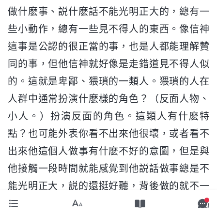
做什麽事、説什麽話不能光明正大的，總有一
些小動作，總有一些見不得人的東西。像信神
這事是公認的很正當的事，也是人都能理解贊
同的事，但他信神就好像是走錯道見不得人似
的。這就是卑鄙、猥瑣的一類人。猥瑣的人在
人群中通常扮演什麽樣的角色？（反面人物、
小人。）扮演反面的角色。這類人有什麽特
點？也可能外表你看不出來他很壞，或者看不
出來他這個人做事有什麽不好的意圖，但是與
他接觸一段時間就能感覺到他説話做事總是不
能光明正大，説的還挺好聽，背後做的就不一
樣了，總感覺他存心不正，或者要做什麽也不