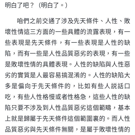
明白了吧？（明白了。）
咱們之前交通了涉及先天條件、人性、敗
壞性情這三方面的一些具體的流露表現，有一
些表現是先天條件，有一些表現是人性的缺
陷，而有一些是人性品質惡劣的表現，有一些
是敗壞性情的具體表現。人性的缺陷與人性惡
劣的實質是人最容易搞混淆的。人性的缺陷大
多是偏向于先天條件的，比如有些人説話口
吃，有些人性格慢或者性格急，這些人性的缺
陷只要不涉及到人性品質惡劣這個範疇，基本
上就是歸屬于先天條件這個範圍裏的。而人性
品質惡劣與先天條件無關，是屬于敗壞性情的