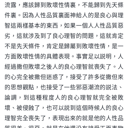
流露，應該歸到敗壞性情裏，不能歸到先天條
件裏。因為人性品質裏面神給人的是良心與理
智這兩樣基本的東西，如果一個人人性品質惡
劣，這就涉及到了良心理智的問題，這就肯定
不是先天條件，肯定是歸屬到敗壞性情，是一
方面敗壞性情的具體表現。事實足以説明，人
經過撒但敗壞之後人的良心理智就喪失了。人
的心完全被撒但迷惑了，接受了許多從撒但來
的思想觀點，也接受了一些邪惡潮流的説法、
論調，到這種程度人的良心理智就完全被敗
壞、被侵蝕了，也可以説到這個時候人的良心
理智完全喪失了，表現出來的就是他的人性品