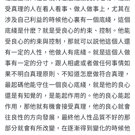
受真理的人在看人看事、做人做事上，尤其在
涉及自己利益的時候他心裏有一個底綫，這個
底綫是什麽？就是受良心的約束、控制。他能
受良心的約束與控制，那就可以説他這個人還
有一定的人性，他做人有底綫。就是這個人做
事有一定的分寸，跟人相處或者做任何事情如
果不明白真理原則、不知道怎麽做符合真理，
最起碼他能守住一個良心底綫，就是他的良心
還是有知覺的，是能起作用的。他的良心能起
作用，那他就有機會接受真理，他的良心就會
往良性的方向發展，最終他人性品質不好的那
部分就會有所改變，在逐漸得到變化的時候他