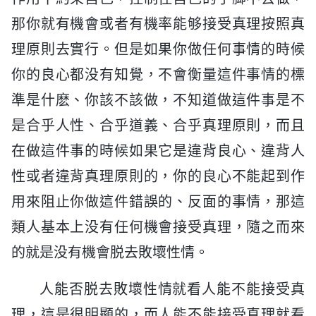
那你就有機會或者有機率能够接受真理按照真
理原則去實行。但是如果你做任何事情的時候
你的良心都没有知覺，不會衡量這件事情的標
準是什麽、你該不該做，不知道做這件事是不
是合乎人性、合乎道義、合乎真理原則，而且
在做這件事的時候如果它是違背良心、違背人
性或者違背真理原則的，你的良心不能起到作
用來阻止你做這件錯誤的、反面的事情，那這
類人基本上没有任何機會接受真理，隨之而來
的就是没有機會脱去敗壞性情。
人能否脱去敗壞性情就看人能不能接受真
理，這是很明顯的，而人能不能接受真理就看