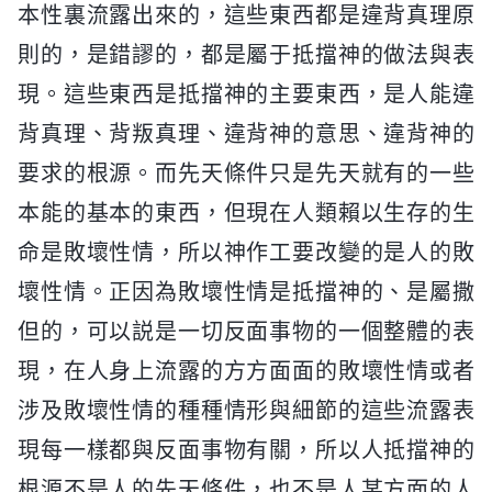
本性裏流露出來的，這些東西都是違背真理原
則的，是錯謬的，都是屬于抵擋神的做法與表
現。這些東西是抵擋神的主要東西，是人能違
背真理、背叛真理、違背神的意思、違背神的
要求的根源。而先天條件只是先天就有的一些
本能的基本的東西，但現在人類賴以生存的生
命是敗壞性情，所以神作工要改變的是人的敗
壞性情。正因為敗壞性情是抵擋神的、是屬撒
但的，可以説是一切反面事物的一個整體的表
現，在人身上流露的方方面面的敗壞性情或者
涉及敗壞性情的種種情形與細節的這些流露表
現每一樣都與反面事物有關，所以人抵擋神的
根源不是人的先天條件，也不是人某方面的人