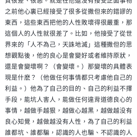
質很差、很惡。就是在他還没有接受正面事物
之前他心裏已經接受了很多從撒但來的錯謬的
東西，這些東西把他的人性敗壞得很嚴重，那
這個人的人性就很差了。比如，他接受了從世
界來的「人不為己，天誅地滅」這種撒但的思
想觀點後，他的良心是會變好或者維持原狀，
還是會變壞啊？（會變壞。）那變壞的具體表
現是什麽？（他做任何事情都只考慮他自己的
利益。）他為了自己的目的、自己的利益不擇
手段，能坑人害人，能做任何違背道德良心的
事情，越做手越狠，越做心越黑，越做越没有
良心知覺，越做越没有人性，為了自己的利益
誰都坑、誰都騙，認識的人也騙、不認識的人