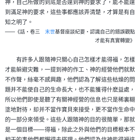
神，自己所做的到底是否達到神的要求了，能不能達
到滿足神的要求，這些事都應該弄清楚，才算是有自
知之明了。
——《話・卷三
末世
基督座談紀要・認識自己的錯誤觀點
才能有真實轉變》
有許多人跟隨神只關心自己怎樣才能得福，怎樣
才能躲避灾難，一提到神的作工、神的經營他們就默
不作聲，絲毫不感興趣，他們認為了解這些枯燥的問
題并不能使自己的生命長大，也不能獲得什麽益處，
所以他們即使是聽了有關神經營的信息也只是稀裏糊
塗地對待，却并不當作寶貝來接受，更不當作生命中
的一部分來領受。這些人跟隨神的目的很簡單，那就
是一個目標——得福，除此之外與他們的目標根本不
相干的事他們都懶得去搭理。他們認為信神能得福這