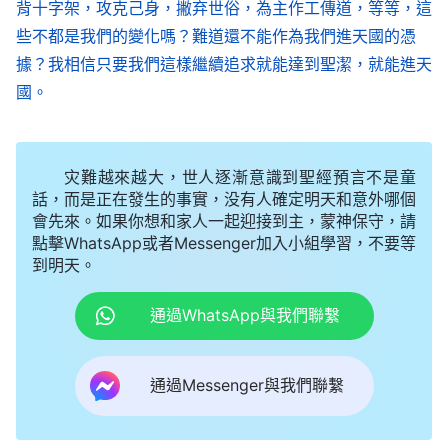
背十字架，攻克己身，撇弃世俗，為主作工傳道，等等，這
人，都是不能存留下來的人。對所有人的結局的安排
些不都是我們的變化嗎？難道還不能作為我們進天國的憑
都有合適的標準，并不只按其言行來决定，也不按其
據？我相信只要我們這樣繼續追求就能達到聖潔，就能進天
一個時期的行為來决定，决不會因為一個人曾為神效
國。
力就對其一切惡行進行寬大的處理，也不因其曾為神
一時的花費而對其免去死亡的處理，没有一個人能逃
灾難越來越大，世人逐漸意識到聖經預言不是童
脱其惡的報應，也没有一個人能將其惡行掩蓋從而逃
話，而是正在發生的事實，没有人確定明天和意外哪個
脱滅亡之苦。人若真能盡到自己的本分，那就是對神
會先來。如果你想和家人一起迎接到主，蒙神保守，請
點擊WhatsApp或者Messenger加入小組學習，不要等
永遠忠心，不講報酬，不管是得福還是受禍。若人在
到明天。
看見福氣時對神忠心，看不見福氣時對神就失去了忠
心，這樣的曾經一度為神忠心效力的人若到最終仍不
通過WhatsApp與我們聯繫
能為神作見證，仍不能盡到自己應盡的本分，這樣的
人仍是滅亡的對象。總之，惡人不能存活到永遠，也
通過Messenger與我們聯繫
不能進入安息之中，義人才是安息之中的主人。
——《話・卷一 神的顯現與作工・神與人將一同進入安息