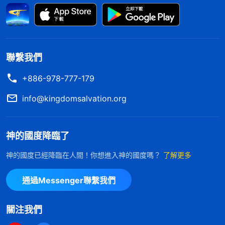
省的路，存着僥幸的心理來追求，我的公義性情對你
這樣的人只是刑罰，是審判，是公義的報應，對一切
作惡的人都是公義的懲罰，凡是不遵行我道的，即使
跟隨到底的也必然受懲罰，這才是神的公義。
聯繫我們
——《話・卷一 神的顯現與作工・彼得的經歷——對刑
+886-978-777-179
罰、審判的認識》
info@kingdomsalvation.org
我定規一個人的歸宿不是根據其年歲的大小，不
是根據其資格的老幼，也不是根據其受苦的多少，更
神的國度降臨了
不是根據其可憐的程度，而是根據其有無真理，除此
神的國度已經降臨在人間！你想進入神的國度嗎？
了解更多
以外别無選擇。你們都應明白，不遵行神旨意的人同
樣都要受懲罰的，這是任何一個人都不能改變的。所
通過Messenger聯繫我們
以，受懲罰的人都是因着神的公義而受懲罰的，是因
着他們自己作惡多端而遭到了報應。
關注我們
——《話・卷一 神的顯現與作工・當為你的歸宿預備足够