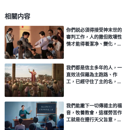
之中》
相關内容
假如説你能為神作工，但是你却不順服神，不能
你們説必須得接受神末世的
真正地愛神，這樣你不僅没盡到一個受造之物的本
審判工作，人的撒但敗壞性
分，而且還會被神定罪，因為你是没有真理的人，你
情才能得着潔净、變化，才
是不能順服神的人，你是悖逆神的人。你只是注重為
能進入神的國。那我們按主
的要求謙卑忍耐，愛仇敵，
神作工作，却不注重實行真理，不注重認識自己，對
背十字架，攻克己身，撇弃
我們都是信主多年的人，一
造物的主并不了解也不認識，而且你對造物主不是順
世俗，為主作工傳道，等
直效法保羅為主跑路、作
服也不是愛，你是一個天性悖逆神的人，所以説就這
等，這些不都是我們的變化
工，已經守住了主的名，守
嗎？難道還不能作為我們進
樣的人造物的主并不喜歡。
住了主的道，肯定有公義的
天國的憑據？我相信只要我
冠冕為我們存留，我們現在
——《話・卷一 神的顯現與作工・成功與否在于人所走的
們繼續這樣追求就能達到聖
只要注重勤作主工，儆醒等
路》
我們能撇下一切傳揚主的福
潔，就能進天國。
候主的再來，這樣就能直接
音，牧養教會，這樣勞苦作
被提進天國。因為聖經上
工就是在遵行天父旨意，難
人都説神是公義的神，只要人跟隨到底，他一定
説：「等候我的必不至羞
道我們這樣實行還有什麽錯