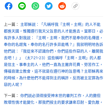
——《話・卷一 神的顯現與作工・附篇三 人在神的經營
中才能蒙拯救》
上一篇：
主耶穌説：「凡稱呼我『主啊，主啊』的人不能
人衡量人的標準是根據其行為，行為善的則是義
都進天國，惟獨遵行我天父旨意的人才能進去。當那日，必
人，行為惡劣的便是惡人；神衡量人的標準則是根據
有許多人對我説：『主啊，主啊，我們不是奉你的名傳道，
人的實質是否順服神，順服神的是義人，不順服神的
奉你的名趕鬼，奉你的名行許多异能嗎？』我就明明地告訴
是仇敵、是惡者，不管其行為好壞，也不論其言語對
他們説：『我從來不認識你們，你們這些作惡的人，離開我
去吧！』」（太7:21-23）這些稱呼「主啊，主啊」的人都
錯。有的人想用
善行
來獲得以後美好的歸宿，有的人
是信主、事奉主的人，他們一直為主撇弃花費、勞苦作工，
想用好的言語來收買以後美好的歸宿，人都錯認為神
傳福音建立教會，這不就是在遵行神的旨意嗎？主耶穌再來
是看人的行為或聽人的言語來定人的結局，所以，有
的時候，為什麽他們不能得到主的稱許，反而被主定罪為作
許多人就想藉此來騙得一時的恩典。在以後的安息中
惡的人呢？
存活下來的人都是經過苦難之日而且為神作了見證的
下一篇：
你們説必須得接受神末世的審判工作，人的撒但
人，都是盡到了人的本分的人，都是存心順服神的
敗壞性情才能變化，那我們按主的要求謙卑忍耐、愛仇敵，
人，那些只想借用效力的機會來免去真理的實行的