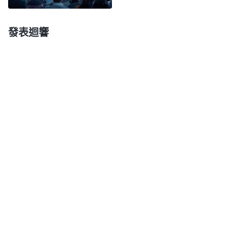
愧。」（賽49:23）我們相
不偏待人，因他是最公義的，人跟隨到底，他還能把
誤嗎？
信主的應許，主再來就是提
人甩掉嗎？我不偏待任何一個人，而且以公義的性情
接我們進天國，難道我們這
發表迴響
來審判所有的人，但我對人要求的都是有合適條件
樣實行不對嗎？
的，我所要求的無論什麽人都得達到，我不看你資歷
多深、資格多老，我只看你是不是遵行我道的人，是
不是愛慕真理的人。你若是没有真理，反而是羞辱我
名的，不按着我的道去行，只是無憂無慮地跟隨，那
時我會因着你的惡來擊殺你、懲罰你，你還有何話可
説？你還能説神不公義嗎？今天我説的話你都遵守
了，這樣的人我稱許。你説你一直跟着神受苦了，風
裏來雨裏去，跟神同甘苦共患難，但就是神所説的話
你没活出來，你就想天天為神跑路、花費就行了，你
也没想活出一個有意義的人生，你還説：「反正我相
信神是公義的，我為他受苦、為他跑路、為他奉獻，