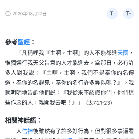
2020年08月27日
參考
聖經
：
「凡稱呼我『主啊，主啊』的人不能都進
天國
，
惟獨遵行我天父旨意的人才能進去。當那日，必有許
多人對我説：『主啊，主啊，我們不是奉你的名傳
道，奉你的名趕鬼，奉你的名行許多异能嗎？』。我
就明明地告訴他們説：『我從來不認識你們，你們這
些作惡的人，離開我去吧！』」
（太7:21-23）
相關神話語：
人
信神
後雖然有了許多好行為，但對很多事還看