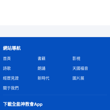
没有功勞還有苦勞，他保證紀念我。」神是公義的這
不假，但這公義之中不摻有雜質，并没有人的意思，
不摻有肉體，不摻有人的交易，凡是悖逆抵擋的、不
遵守他道的都得經受懲罰，一個不饒恕，誰都不放
過！有的人問：「我現在為你跑路，到最後你是不是
能給我一點祝福？」那我問你：「我説的話你遵守了
網站導航
嗎？」你説的公義是按着交易而言的，你只考慮我是
公義的，不能偏待任何人，凡是跟隨到底的必然
得
首頁
書籍
影視
救
，跟隨到底的必能得着我的祝福。我所説的「跟隨
詩歌
朗誦
天國福音
到底的必然得救」這話是有内涵的，跟隨到底的人是
經歷見證
新時代
圖片展
被我完全得着的，是被我征服以後尋求真理而被成全
的人。你達到幾條了？你就達到跟隨到底，其餘呢？
關于我們
你遵行我的話了嗎？我提出五條要求你就達到了一
條，其餘四條你也没打算達到，你就找一條最簡單輕
下載全能神教會App