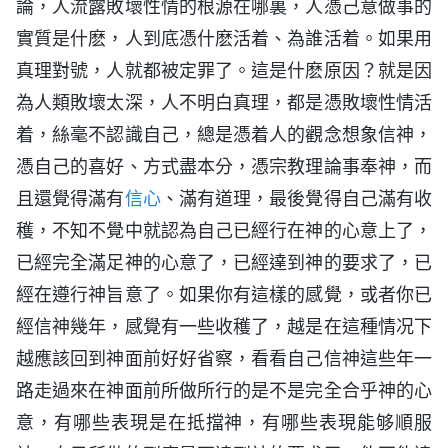
論，人流露敗壞性情的根源在哪裏，人憑己意做事的
實質是什麽，人到底憑什麽活着、為誰活着。如果用
真理對號，人就都被定罪了。這是什麽原因？就是因
為人類敗壞太深，人不明白真理，都是憑敗壞性情活
着，絲毫不認識自己，總是憑着人的觀念想象信神，
憑自己的喜好、方式盡本分，憑宗教理論事奉神，而
且還覺得滿有
信心
、滿有道理，最後覺得自己滿有收
穫，不知不覺中就認為自己已經行在神的心意上了，
已經完全滿足神的心意了，已經達到神的要求了，已
經在遵行神旨意了。如果你有這樣的感覺，或者你已
經信神幾年，感覺有一些收穫了，越是在這種情况下
越應該回到神面前好好省察，看看自己信神這些年一
路走過來在神面前所做所行的是不是完全合乎神的心
意，有哪些表現是在抵擋神，有哪些表現能够順服