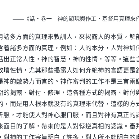
——《話・卷一 神的顯現與作工・基督用真理來
用諸多方面的真理來教訓人，來揭露人的本質，解
含着諸多方面的真理，例如：人的本分，人對神如
活出正常人性，神的智慧，神的性情，等等。這些
敗壞性情，尤其那些揭露人如何弃絶神的言語更是
是神的敵勢力而言的。神作審判的工作不是三言兩
期的揭露、對付、修理，這各種方式的揭露、對付
的，而是用人根本就没有的真理來代替，這樣的方
折服，才能使人對神心服口服，而且對神有真正的
來面目的了解，帶來的是人對悖逆真相的認識。審
，對神的工作宗旨明白了許多，對人所不能明白的