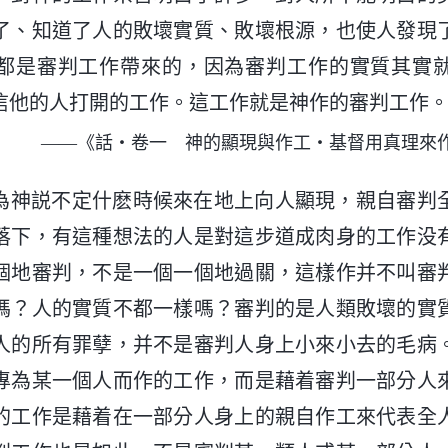
了、知道了人的敗壞實質、敗壞根源，也使人發現
都是審判工作帶來的，因為審判工作的實質其實
信他的人打開的工作。這工作就是神作的審判工作
——《話・卷一 神的顯現與作工・基督用真理來
為神説不定什麽時候來在地上向人顯現，親自審判
落下，有這種想法的人是對這步道成肉身的工作没
個地審判，不是一個一個地過關，這樣作并不叫審
嗎？人的實質不都一樣嗎？審判的是人類敗壞的實
人的所有罪孽，并不是審判人身上小來小去的毛病
專為某一個人而作的工作，而是藉着審判一部分人
的工作是藉着在一部分人身上的親自作工來代表全