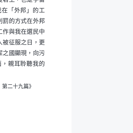
我在「外邦」的工
刑罰的方式在外邦
工作與我在選民中
人被征服之日，更
潔之國顯現，向污
面，親耳聆聽我的
・第二十九篇》