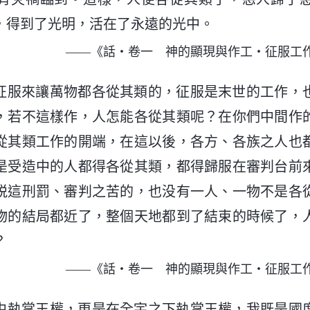
，得到了光明，活在了永遠的光中。
——《話・卷一 神的顯現與作工・征服工
征服來讓萬物都各從其類的，征服是末世的工作，
，若不這樣作，人怎能各從其類呢？在你們中間作
從其類工作的開端，在這以後，各方、各族之人也
是受造中的人都得各從其類，都得歸服在審判台前
脱這刑罰、審判之苦的，也没有一人、一物不是各
物的結局都近了，整個天地都到了結束的時候了，
？
——《話・卷一 神的顯現與作工・征服工
中執掌王權，更是在全宇之下執掌王權，我既是國