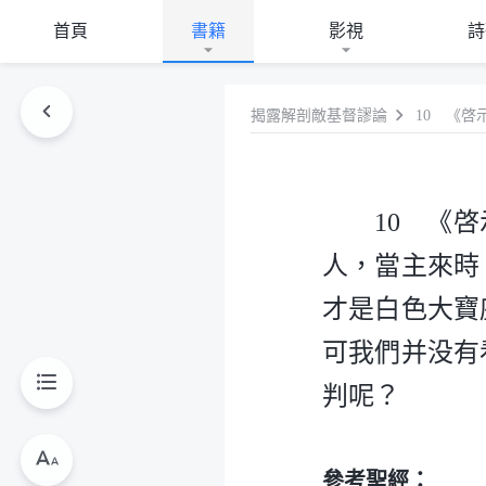
首頁
書籍
影視
詩
揭露解剖敵基督謬論
10 《
人，當主來時
才是白色大寶
可我們并没有
判呢？
參考聖經：