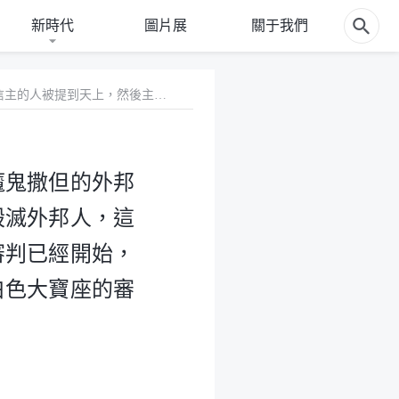
新時代
圖片展
關于我們
10 《啓示録》預言的白色大寶座的審判是針對屬魔鬼撒但的外邦人，當主來時，信主的人被提到天上，然後主降下灾難毁滅外邦人，這才是白色大寶座的審判。現在全能神教會見證神的末世審判已經開始，可我們并没有看見神降下灾難毁滅外邦人，這怎麽能是白色大寶座的審判呢？
魔鬼撒但的外邦
毁滅外邦人，這
審判已經開始，
白色大寶座的審