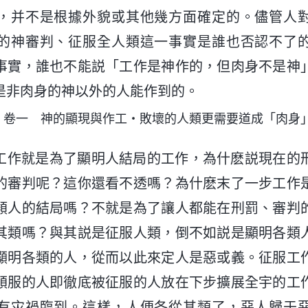
，并不是根據外貌或其他幾方面確定的。儘管人
的神審判、征服全人類這一事實是誰也否認不了
事實，誰也不能説「工作是神作的，但肉身不是神
是非肉身的神以外的人能作到的。
・卷一 神的顯現與作工・敗壞的人類更需要道成「肉身
工作就是為了顯明人結局的工作，為什麽説現在的
的審判呢？這你還看不透嗎？為什麽末了一步工作
類人的結局嗎？不就是為了讓人都能在刑罰、審判
其類嗎？與其説是征服人類，倒不如説是顯明各類
顯明各類的人，從而以此來定人是惡或義。征服工
順服的人即徹底被征服的人放在下步擴展全宇的工
有灾禍臨到。這樣，人便各從其類了，惡人歸于