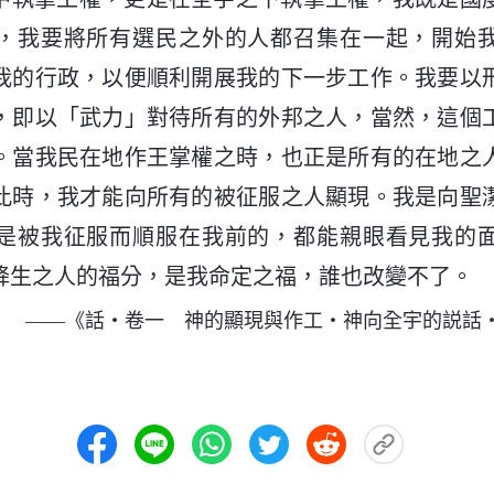
，我要將所有選民之外的人都召集在一起，開始
我的行政，以便順利開展我的下一步工作。我要以
，即以「武力」對待所有的外邦之人，當然，這個
。當我民在地作王掌權之時，也正是所有的在地之
此時，我才能向所有的被征服之人顯現。我是向聖
是被我征服而順服在我前的，都能親眼看見我的
降生之人的福分，是我命定之福，誰也改變不了。
——《話・卷一 神的顯現與作工・神向全宇的説話