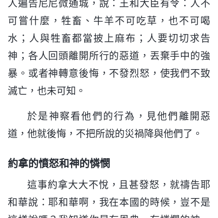
人遍告尼尼微通城，說：王和大臣有令：人不
可嘗什麼，牲畜、牛羊不可吃草，也不可喝
水；人與牲畜都當披上麻布；人要切切求告
神；各人回頭離開所行的惡道，丟棄手中的強
暴。或者神轉意後悔，不發烈怒，使我們不致
滅亡，也未可知。
於是神察看他們的行為，見他們離開惡
道，他就後悔，不把所說的災禍降與他們了。
約拿的憤怒和神的憐憫
這事約拿大大不悅，且甚發怒，就禱告耶
和華說：耶和華啊，我在本國的時候，豈不是