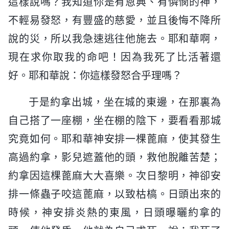
這樣說嗎？我知道你是有恩典、有憐憫的神，
不輕易發怒，有豐盛的慈愛，並且後悔不降所
說的災，所以我急速逃往他施去。耶和華啊，
現在求你取我的命吧！因為我死了比活著還
好。耶和華說：你這樣發怒合乎理嗎？
于是約拿出城，坐在城的東邊，在那裏為
自己搭了一座棚，坐在棚的陰下，要看看那城
究竟如何。耶和華神安排一棵蓖麻，使其發生
高過約拿，影兒遮蓋他的頭，救他脫離苦楚；
約拿因這棵蓖麻大大喜樂。次日黎明，神卻安
排一條蟲子咬這蓖麻，以致枯槁。日頭出來的
時候，神安排炎熱的東風，日頭曝曬約拿的