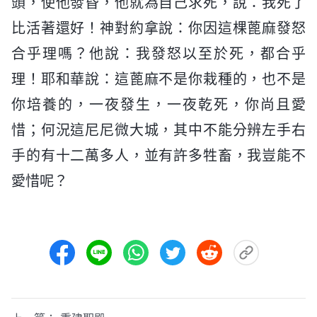
頭，使他發昏，他就為自己求死，說：我死了
比活著還好！神對約拿說：你因這棵蓖麻發怒
合乎理嗎？他說：我發怒以至於死，都合乎
理！耶和華說：這蓖麻不是你栽種的，也不是
你培養的，一夜發生，一夜乾死，你尚且愛
惜；何況這尼尼微大城，其中不能分辨左手右
手的有十二萬多人，並有許多牲畜，我豈能不
愛惜呢？