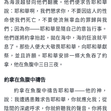
為海浪越發向他們翻騰。他們便求告耶和華
說：耶和華啊，我們懇求你，不要因這人的性
命使我們死亡，不要使流無辜血的罪歸與我
們；因為你——耶和華是隨自己的意旨行事。
他們遂將約拿抬起，拋在海中，海的狂浪就平
息了。那些人便大大敬畏耶和華，向耶和華獻
祭，並且許願。耶和華安排一條大魚吞了約
拿，他在魚腹中三日三夜。
約拿在魚腹中禱告
約拿在魚腹中禱告耶和華——他的神，
說：我遭遇患難求告耶和華，你就應允我；從
陰間的深處呼求，你就俯聽我的聲音。你將我