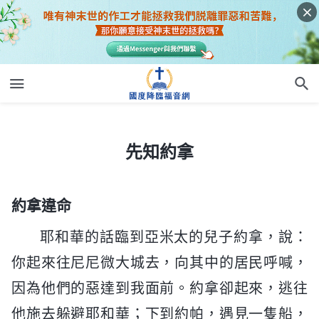
先知約拿
先知約拿
約拿違命
耶和華的話臨到亞米太的兒子約拿，說：
你起來往尼尼微大城去，向其中的居民呼喊，
因為他們的惡達到我面前。約拿卻起來，逃往
他施去躲避耶和華；下到約帕，遇見一隻船，