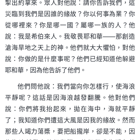
掣出約拿來。眾人對他說：請你告訴我們，這
災臨到我們是因誰的緣故？你以何事為業？你
從哪裡來？你是哪一國？屬哪一族的人？他
說：我是希伯來人。我敬畏耶和華——那創造
滄海旱地之天上的神。他們就大大懼怕，對他
說：你做的是什麼事呢？他們已經知道他躲避
耶和華，因為他告訴了他們。
他們問他說：我們當向你怎樣行，使海浪
平靜呢？這話是因海浪越發翻騰。他對他們
說：你們將我抬起來，拋在海中，海就平靜
了；我知道你們遭這大風是因我的緣故。然而
那些人竭力蕩槳，要把船攏岸，卻是不能，因