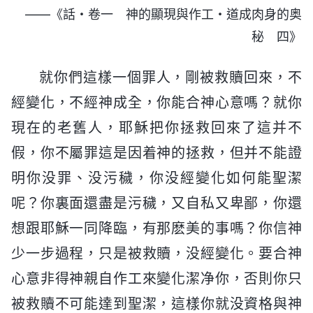
——《話・卷一 神的顯現與作工・道成肉身的奥
秘 四》
就你們這樣一個罪人，剛被救贖回來，不
經變化，不經神成全，你能合神心意嗎？就你
現在的老舊人，耶穌把你拯救回來了這并不
假，你不屬罪這是因着神的拯救，但并不能證
明你没罪、没污穢，你没經變化如何能聖潔
呢？你裏面還盡是污穢，又自私又卑鄙，你還
想跟耶穌一同降臨，有那麽美的事嗎？你信神
少一步過程，只是被救贖，没經變化。要合神
心意非得神親自作工來變化潔净你，否則你只
被救贖不可能達到聖潔，這樣你就没資格與神