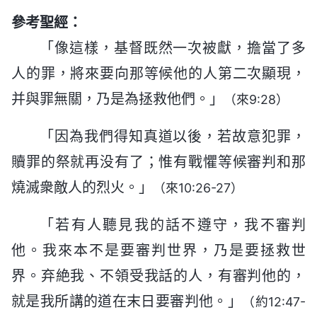
參考聖經：
「像這樣，基督既然一次被獻，擔當了多
人的罪，將來要向那等候他的人第二次顯現，
并與罪無關，乃是為拯救他們。」
（來9:28）
「因為我們得知真道以後，若故意犯罪，
贖罪的祭就再没有了；惟有戰懼等候審判和那
燒滅衆敵人的烈火。」
（來10:26-27）
「若有人聽見我的話不遵守，我不審判
他。我來本不是要審判世界，乃是要拯救世
界。弃絶我、不領受我話的人，有審判他的，
就是我所講的道在末日要審判他。」
（約12:47-