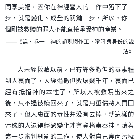
同享美福，因你在神經營人的工作中落下了一
步，就是變化、成全的關鍵一步，所以，你一
個剛被救贖的罪人不能直接承受神的産業。
——《話・卷一 神的顯現與作工・稱呼與身份的説
法》
人未經救贖以前，已有許多撒但的毒素種
到人裏面了，人經過撒但敗壞幾千年，裏面已
經有抵擋神的本性了，所以人被救贖出來之
後，只不過被贖回來了，就是用重價將人買回
來了，但人裏面的毒性并没有去掉，就這樣的
污穢的人還得經過變化才有資格事奉神。藉着
這一步審判刑罰的工作，使人對自己裏面污穢