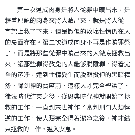
第一次道成肉身是將人從罪中贖出來，是
藉着耶穌的肉身來將人贖出來，就是將人從十
字架上救了下來，但是撒但的敗壞性情仍在人
的裏面存在。第二次道成肉身不再是作贖罪祭
了，而是將那些從罪中贖出來的人徹底拯救出
來，讓那些罪得赦免的人能够脱離罪，得着完
全的潔净，達到性情變化而脱離撒但的黑暗權
勢，歸到神的寶座前，這樣人才完全聖潔了。
律法時代結束之後，從恩典時代神就開始了拯
救的工作，一直到末世神作了審判刑罰人類悖
逆的工作，使人類完全得着潔净之後，神才結
束拯救的工作，進入安息。