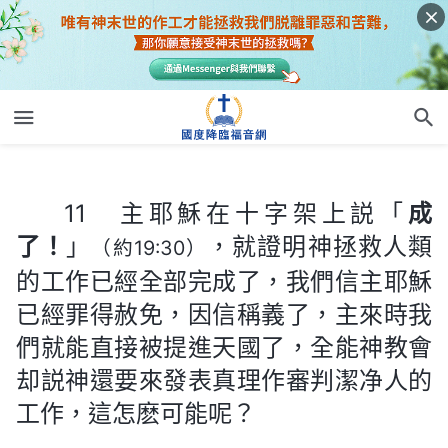
11 主耶穌在十字架上説「
成了！
」
（約19:30）
，就證明神拯救人類的工作已經全部完成了，我們信主耶穌已經罪得赦免，因信稱義了，主來時我們就能直接被提進天國了，全能神教會却説神還要來發表真理作審判潔净人的工作，這怎麽可能呢？
11 主耶穌在十字架上説「
成
了！
」
，就證明神拯救人類
（約19:30）
的工作已經全部完成了，我們信主耶穌
已經罪得赦免，因信稱義了，主來時我
們就能直接被提進天國了，全能神教會
却説神還要來發表真理作審判潔净人的
工作，這怎麽可能呢？