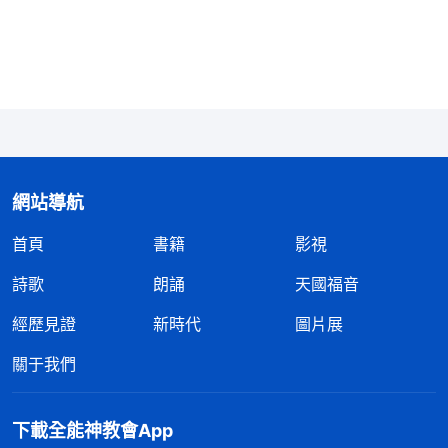
長補短，這對自己的敗壞性情也有一個約束，對自
己、對工作都有益處。可我特别高傲，認為我不需要
跟任何人配搭，一個人就能把工作作好。在我的觀點
裏認為，只有單幹出果效才能突出我的實力，所以我
就不想跟别人配搭，也不願意接受别人的建議，只想
一花獨放，即使我盡本分没有路途了，我也不尋求如
網站導航
何解决。思行姊妹給我總結工作果效差的原因時告訴
首頁
書籍
影視
我該實行的路途，我明知姊妹説的是對的，可我就是
不想聽，擔心要是聽她的話，本分有果效了，功勞就
詩歌
朗誦
天國福音
是别人的了，就没有人誇贊我了。當思行安排雲翔弟
經歷見證
新時代
圖片展
兄和我配搭盡本分時，我怕雲翔弟兄搶了我的風頭，
關于我們
到時本分果效好了，弟兄姊妹就會高看他，肯定會覺
得我這個負責人很無能，還不如普通的弟兄姊妹。我
下載全能神教會App
為了維護自己的名譽地位不想跟弟兄配搭，就想單