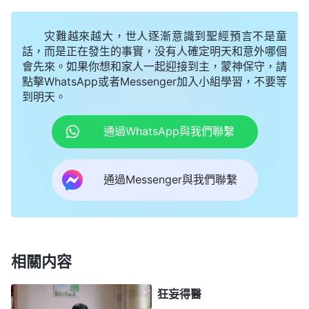
緊向神
禱告
：「神啊，現在我才意識到自己單幹、不
與人配搭這樣盡不好本分，是你不喜悦的，求你帶領
灾難越來越大，世人逐漸意識到聖經預言不是童
我能扭轉過來，能與弟兄姊妹和諧配搭盡好本分。」
話，而是正在發生的事實，没有人確定明天和意外哪個
會先來。如果你想和家人一起迎接到主，蒙神保守，請
當時，我看到神的話説：「
『和諧配搭』這四個
點擊WhatsApp或者Messenger加入小組學習，不要等
到明天。
字從字面上很好理解，但實行起來却很難，能把這四
個字實際的那一面活出來很不容易。為什麽不容易？
通過WhatsApp與我們聯繫
（人有敗壞性情。）
對了，人有狂妄、邪惡、剛硬等
敗壞性情，就能攔阻人實行真理。當你與人配搭的時
通過Messenger與我們聯繫
候，你就會流露出各種敗壞性情。比如，『讓我跟他
配搭，他配嗎？讓我跟一個没素質的人配搭，不是讓
人小瞧嗎？』有時還會覺得，『他太麻木了，他也聽
不懂我説話呀！』『我的話有思想、有見地，如果跟
相關内容
他説了，讓他學會了，還能顯出我嗎？我的辦法最
狂妄得醫
好，如果説出來别人學去了，誰能知道是我的功勞