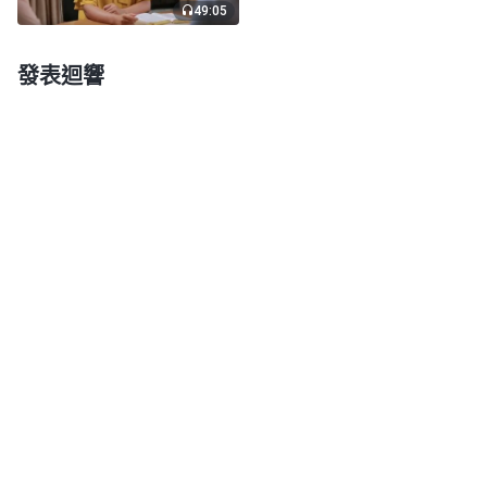
49:05
自己没有實權了，怕被别人冷落，不被别人高看，説
話没有力度、没有權威了，他就怕這個。他狂妄到什
發表迴響
麽程度了？失去理智了，任意妄為了，結果怎麽樣？
不但盡不好本分，還形成打岔攪擾了，被調整撤换
了。你們説這種人，就這種性情，放在哪兒盡本分合
適呢？放在哪兒恐怕都盡不好本分。他與人配搭不
來，難道他自己單獨就能盡好本分嗎？肯定也盡不
好，單獨盡本分他就更不受約束了，更能任意妄為
了。能不能盡好本分不在乎你有什麽才幹、有多高素
質、有什麽人性、有什麽本事、有什麽能耐，關鍵在
乎你是不是接受真理的人，能不能實行出真理來。
」
《話・卷三 末世基督座談紀要・盡好本分必須有和諧配
神的話説盡本分没有和諧配搭是因為人有狂妄性
搭》
情，神要求我們和諧配搭是為了讓我們互相幫助、取