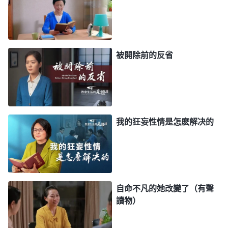
啊？』這些思想觀點、這些鬼話都是人常聽見的、常
看見的，你如果也有這些思想觀點，你還願意與人配
搭嗎？你能達到與人和諧配搭嗎？這就不容易了，有
被開除前的反省
難度啊！『和諧配搭』這四個字嘴上説容易，張口就
來，但到實行的時候裏面的攔阻就大了，一會兒這麽
想，一會兒那麽想，有時候心情好點兒説不定還能與
人交通幾句，要是心情不好，再有敗壞性情攔阻，那
我的狂妄性情是怎麽解决的
就一點兒都實行不出來了。有些人做帶領跟誰也配搭
不來，他總瞧不起别人，總挑剔别人，看見别人的缺
點就論斷别人、打擊别人，結果成了害群之馬被撤换
了。他是不懂『和諧配搭』這四個字的意思嗎？其
自命不凡的她改變了（有聲
實，他什麽都明白，就是實行不出來。為什麽實行不
讀物）
出來呢？就是他太寶愛地位了，性情太狂妄了，就想
顯露自己，抓住地位就不放，生怕地位落在别人手裏