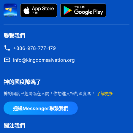
幹。我盡本分只注重追求地位，只想顯露自己，這流
露的就是狂妄性情啊。
接着，我又看到一段神的話：「
作為帶領工人，
聯繫我們
你如果總高高在上，把盡本分當做官來享受，總貪享
+886-978-777-179
地位之福，總有自己的打算，總顧及名利地位、享受
名利地位，總搞自己的經營，總想得到更高的地位，
info@kingdomsalvation.org
想管轄更多的人、控制更多的人，把官做大，這就要
麻煩，把盡重要本分當做官來享受就太危險了。你如
神的國度降臨了
果總這麽做，不想跟任何人配搭，不想分散你的權力
神的國度已經降臨在人間！你想進入神的國度嗎？
了解更多
給其他人，不想被别人占了風頭，不想被别人奪去光
環，你只想一個人獨享，這就成敵基督了。
」
《話・
通過Messenger聯繫我們
神的話揭示的就是
卷四 揭示敵基督・第八條（一）》
我的情形。我把盡本分當成了做官，有了負責人的地
關注我們