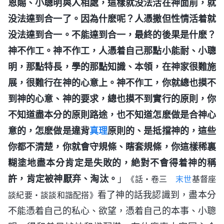
恩賜、小聰明與人相處，這樣就没法活在神面前，就
没法達到合一了。因為什麽呢？人憑撒但性情活着就
没法達到合一。不能達到合一，最終的後果是什麽？
神不作工。神不作工，人憑着自己那點小能耐、小聰
明，那點特長，學的那點知識、本領，在神家很難施
展，很難行在神的心意上。神不作工，你就總也摸不
到神的心意、神的要求，總也摸不到實行的原則，你
不知道盡本分的原則路途，也不知道怎麽做是合神心
意的，怎麽做是違背
真理
原則的、是抵擋神的，這些
你都不清楚，你就會守規條、瞎套規條，你這樣稀裏
糊塗地盡本分肯定是失敗的，絶對不會得着神的稱
許，肯定被神厭弃、淘汰。
」
《話・卷三
末世
基督座
看了神的話我認識到，盡本分
談紀要・談談和諧配搭》
不能憑着自己的私心、欲望，憑着自己的本事、小聰