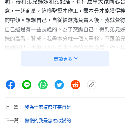
明，得和弟兄姊妹和諧配搭，有什麽事大家同心合
意，一起商量，這樣聖靈才作工，盡本分才能獲得神
的帶領。想想自己，自從被選為負責人後，我就覺得
自己還是有一些長處的。為了突顯自己，得到弟兄姊
妹的高看、贊成，我盡本分就一個人單幹，不跟弟兄
姊妹配搭，也很少和負責我工作的姊妹商量工作，甚
至外出作工作也不告訴她，就想等着我盡本分有果效
閲讀更多
了再説，這樣她就會誇我有素質、有工作能力，是個
名副其實的負責人。因着我不尋求原則，工作没有果
效，我還無理智地跟神講理、埋怨神。我真是太不可
理喻了！現在我才意識到，盡本分總為滿足自己的私
心、欲望單幹，不尋求原則，不與人配搭，那這個工
上一篇：
我為什麽這麽狂妄自是
作永遠都作不好，而且我的所做所行也會讓神厭憎，
下一篇：
傲慢的我是怎麽改變的
如果不及時扭轉就會被神離弃。認識到這些後，我趕