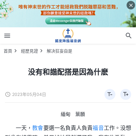
首頁
經歷見證
解决狂妄自是
没有和諧配搭是因為什麽
2023年05月04日
緬甸 葉願
一天，
教會
要選一名負責人負責
福音
工作。没想