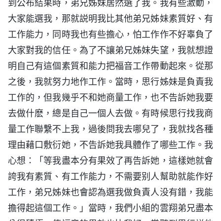
到公布結果時，弟兄姊妹居然選了我。我有些激動，
大家能選我，那就説明我比其他弟兄姊妹素質好、有
工作能力，同時我也有些擔心，怕工作作不好辜負了
大家對我的信任。為了不讓弟兄姊妹失望，我就想證
明自己有這個素質和能力把福音工作帶動起來。從那
之後，我就努力地作工作。當時，思行姊妹是負責我
工作的，但我幾乎不和她商量工作，也不告訴她我要
去做什麽，總是自己一個人去做。有時候思行找我商
量工作聯繫不上我，過後問我去哪兒了，我就找各種
理由藉口敷衍她，不告訴她我具體作了哪些工作。我
心想：「等我盡本分有果效了再告訴她，這樣她就會
誇我有素質、有工作能力，不需要别人幫助就能作好
工作，弟兄姊妹也會認為選我做負責人没有錯，我能
擔得起這個工作。」當時，我們小組的雲翔弟兄盡本