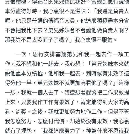
分很積極，傳福音的果效也比我好。當聽到思行説他
本分盡得好時，我心裏很不是滋味：「我還是負責人
呢，他只是普通的傳福音人員，他這麽積極盡本分會
不會把我比下去？弟兄姊妹會不會讓他做負責人啊？
那我豈不是太没面子了嗎？」我心裏很不服氣。
一次，思行安排雲翔弟兄和我一起去作一項工
作，我不想和他一起去。我心想：「弟兄姊妹本來就
説他盡本分積極，他和我一起去，到時候有果效了還
得分他一半，弟兄姊妹不就更加高看他了嗎？」這樣
一想，我就一個人去了。我還想着趕緊把工作果效提
上來，只要我作工作有果效了，肯定能得到大家的高
看、誇奬。之後，我就更加努力地作工作。但是不管
我怎麽努力、怎麽付代價，却始終没有果效，我心裏
就有了埋怨，「我都這麽努力了，神為什麽不恩待我