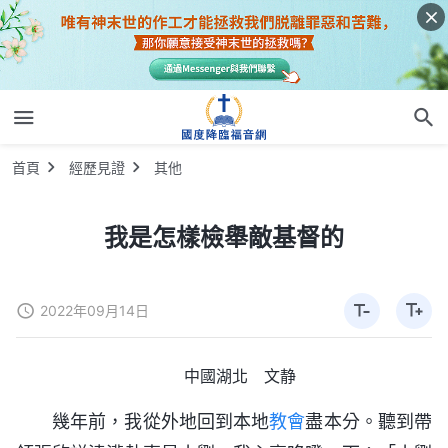
首頁
經歷見證
其他
我是怎樣檢舉敵基督的
2022年09月14日
中國湖北 文静
幾年前，我從外地回到本地
教會
盡本分。聽到帶