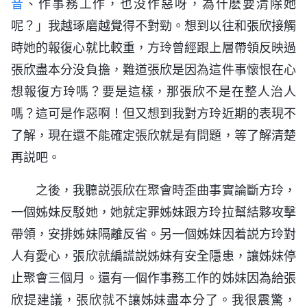
音
、作事務工作，也没作惡呀，為什麽要清除她
呢？」我越琢磨越覺得不對勁。想到以往和張欣接觸
時她的報復心就比較重，方玲曾經跟上層帶領反映過
張欣盡本分没負擔，難道張欣是因為這件事懷恨在心
想報復方玲嗎？要是這樣，那張欣不是在整人治人
嗎？這可是作惡啊！但又想到我對方玲近期的表現不
了解，現在還不能確定張欣就是有問題，等了解清楚
再説吧。
之後，我聽説張欣在聚會時歪曲事實論斷方玲，
一個姊妹反駁她，她就定罪姊妹跟方玲拉幫結夥攻擊
帶領，安排姊妹隔離反省。另一個姊妹因着説方玲對
人有愛心，張欣就編謊説姊妹有安全隱患，讓姊妹停
止聚會三個月。還有一個作事務工作的姊妹因為給張
欣提建議，張欣就不讓姊妹盡本分了。我很震驚，