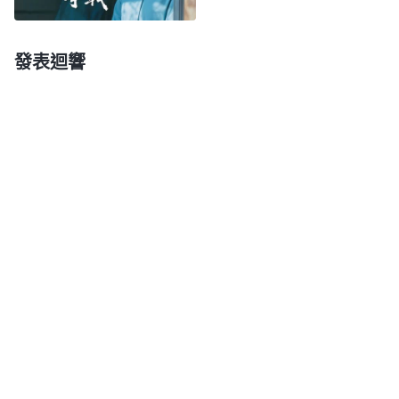
何有素質的人、能談經歷見證的人對他的名譽地位構
成威脅。所以他把能談經歷見證的人、能交通真理供
發表迴響
應神選民的人都當作競争對手來打壓排斥，巴不得把
這些人徹底孤立起來，徹底搞臭、搞垮，他心裏才踏
實。……敵基督考慮神家的利益嗎？他不考慮。他考
慮的是什麽？他只考慮怎麽保住自己的地位。敵基督
即使知道自己作不了實際工作，也不培養、提拔素質
好、追求真理的人，他提拔的都是那些溜鬚拍馬的，
好崇拜人的，心裏贊成他、羡慕他的人，都是説話做
事圓滑，絲毫不明白真理没有分辨的人。敵基督把這
些人提拔到自己身邊為他效力，為他跑前跑後，天天
圍着他轉，這樣他在教會中就有了勢力，就有許多人
能靠攏他、隨從他，没有人敢得罪他了。他培養的這
些人都是不追求真理的人，多數人都不通靈，只知道