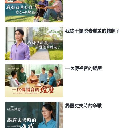
轉换話題，同意把方玲接納回教會，説完就走了。
後來，我又讀神的話長了一些分辨，對張欣的實
質能看透一些了。神的話説：「
敵基督的實質最明顯
我終于擺脱素質差的轄制了
的一個特徵就是專權，大權獨攬，誰説都不聽，不把
任何人放在眼裏，不管誰有什麽長處，表達什麽正確
的觀點與高見，或有什麽合適的做法，他都不看在眼
裏，好像任何人都没有資格與他配搭，也没有資格參
一次傳福音的經歷
與他要做的事，敵基督就是這樣的性情。有些人説這
是人性不好，這哪是一般的人性不好啊？這純屬是撒
但性情，這種性情太凶惡了！為什麽説是性情太凶惡
呢？敵基督把神家的所有、教會的財産都據為己有，
揭露丈夫時的争戰
當作私有財産，都要歸他掌控，不容許别人插手。他
作教會工作時考慮的只是自己的利益，只是自己的地
位臉面，他不允許任何人損害他的利益，更不允許任