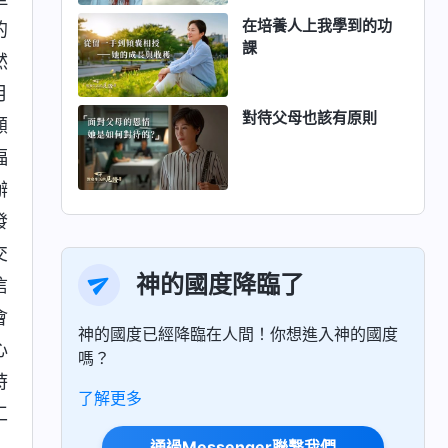
在培養人上我學到的功
的
課
然
月
對待父母也該有原則
顧
福
辦
發
交
神的國度降臨了
信
會
神的國度已經降臨在人間！你想進入神的國度
心
嗎？
時
了解更多
工
通過Messenger聯繫我們