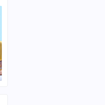
管
你
督
道
那
誠
我
這
的
認
工
盡
弟
可