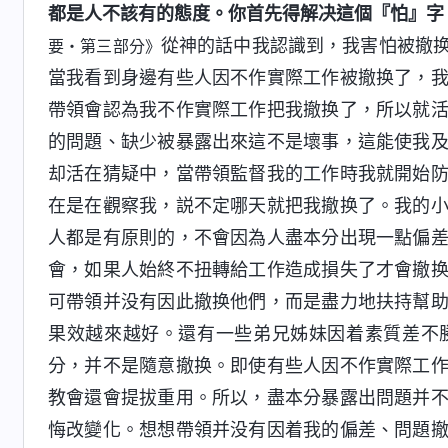
都是人不該有的態度。你首先得解决這個『怕』字
從神的話中我認識到，我害怕被撤
要・第三部分》
當我看到身邊有些人因不作實際工作被撤换了，
帶領會認為我不作實際工作把我撤换了，所以就
的問題、缺少被暴露出來這不是壞事，這能使我
却活在猜疑中，當帶領監督我的工作時我就開始
在是在觀察我，説不定哪天就把我撤换了。我的
人都是有原則的，不會因為人盡本分出現一點偏
會，如果人始終不扭轉給工作造成損失了才會撤
可帶領并没有因此撤换他們，而是盡力地扶持幫
果效越來越好。還有一些弟兄姊妹因着素質差不
分，并不是隨意撤换。即使有些人因不作實際工
教會還會提拔重用。所以，盡本分暴露出問題并
悔改變化。想想帶領并没有因着我的偏差、問題