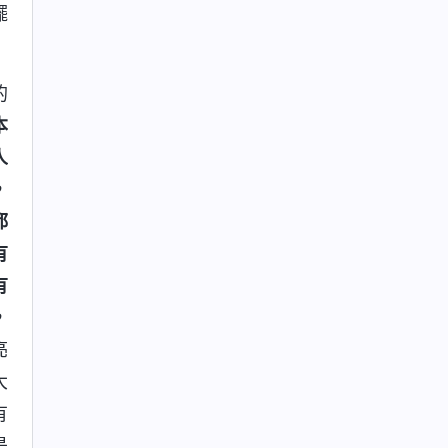
擺
的
本
人
，
都
有
有
，
亮
大
有
是