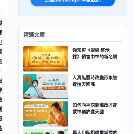
，
發
都
精選文章
犯
你知道《聖經·啓示
真
録》預言中神的新名嗎
劃
，
人真能霎時改變形象被
點
提進天國嗎
神
改
如何向神認罪悔改才能
問
蒙神稱許進天國
接
些
與人和睦相處需掌握的