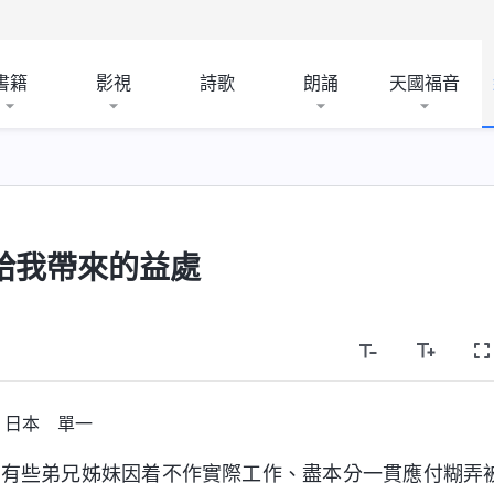
書籍
影視
詩歌
朗誦
天國福音
給我帶來的益處
日本 單一
邊有些弟兄姊妹因着不作實際工作、盡本分一貫應付糊弄