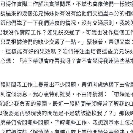
分可得作實際工作解决實際問題，不然也會像他們一樣被
會調過來的幾個弟兄姊妹你有没有給他們交通盡本分的相
是跟他們説了一下我們這裏的情况，没有交通原則，我該
出我没作實際工作？如果説交通了，可我也没作這個工
我只是根據他們的缺少交通了一點。」緊接着，帶領又説
，這樣能有好的果效嗎？咱們得注重培養這些弟兄姊
，心想：「這下帶領會咋看我呀？會不會覺得我連這些基
那段時間我工作上暴露出不少問題，帶領考慮這樣下去會
聽到這個消息，我心裏特别難受，不由得猜測：「帶領是
會减少我負責的範圍。最近一段時間帶領經常了解我的
以後要是再發現我的問題是不是就該撤换我了？」那段
琢磨帶領會問哪些問題、了解哪些工作。我想到基本上每
會之前把這些了解清楚。有時正趕上其他問題急需解决，