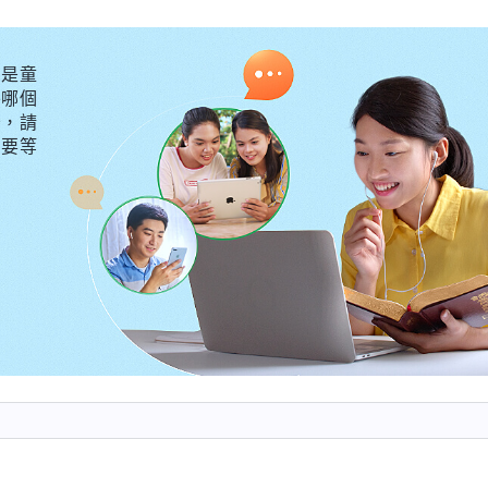
基督所作的一切的惡。如果你心裏不怕神家監督工作，不
没有隱瞞，知道多少説多少，不管你説的話對不對，不管
是童
會給你定性為敵基督的，關鍵就看你能否認識自己的敵基
外哪個
接受真理的人，敵基督的性情是能够解决的。如果你明知
守，請
不要等
還想掩蓋欺騙、推脱責任，臨到對付修理還不接受真理，
你知道自己有敵基督性情却不敢面對呢？為什麽不能用坦
就説多少，即使我做的壞事露餡兒了，上面知道後不用
怕神家監督、過問工作就證明你寶愛地位勝過寶愛真理，
敵基督性情。
」
神
《話・卷四 揭示敵基督・第八條（二）》
我就是太寶愛地位了，我怕帶領發現我盡本分中的問題，
位我盡本分處處做在人前，只做面子活，對于該作的關鍵
，我真是太自私卑鄙了！其實真正有敬畏神之心的人他們
損也要維護教會的工作，他們盡本分能接受神鑒察、接受
是怎麽維護自己的名譽地位，甚至為了保住自己的地位寧