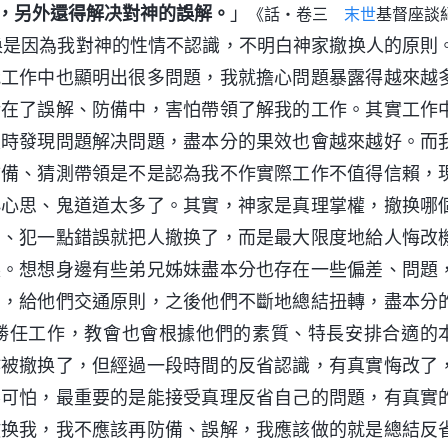
，另外還得解决對神的誤解。
」
《話・卷三
末世
基督座談
换是因為我對神的性情不認識，不明白神家撤换人的原則
我工作中也顯明出很多問題，我就擔心問題暴露得越來越
活在了誤解、防備中，害怕帶領了解我的工作。其實工作
及時發現問題解决問題，盡本分的果效也會越來越好。而
防備、猜測帶領是不是認為我不作實際工作不值得信賴，
小心思、鬼道道太多了。其實，神家是真理掌權，撤换哪
差、犯一點錯誤就把人撤换了，而是最大限度地給人悔改
换。想想身邊有些弟兄姊妹盡本分也存在一些偏差、問題
助，給他們交通原則，之後他們不斷地總結扭轉，盡本分
勝任工作，教會也會根據他們的素質、特長安排合適的
作被撤换了，但經過一段時間的反省認識，有真實悔改了
不可怕，最重要的是能接受真理反省自己的問題，有真實
撤换我，我不應該再防備、誤解，我應該做的就是總結反