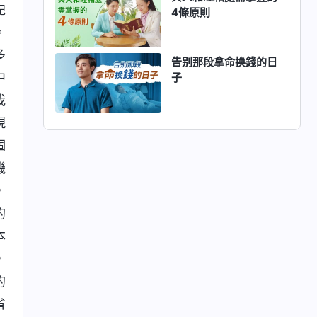
紀
4條原則
。
多
告别那段拿命换錢的日
中
子
我
現
個
機
，
的
本
，
的
省