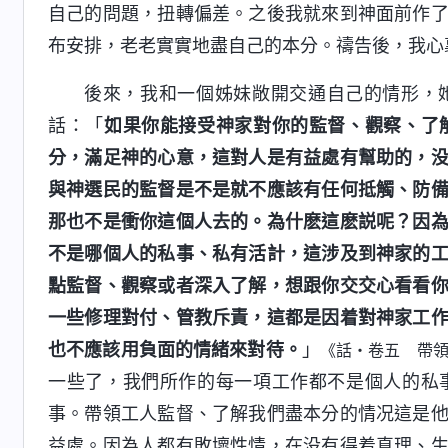
自己的問題，扭轉偏差。之後我就來到神面前作
布安排，老老實實地盡自己的本分。禱告後，我心
後來，我和一個姊妹敞開交通自己的情形，
話：「
如果你能接受神家對你的監督、觀察、了
分，滿足神的心意，這對人是有益處有幫助的，
與神選民的監督是不是就不應該有任何抵觸、防
那也不是衝你這個人去的。為什麽這麽説呢？因
不是哪個人的私事、私有活計，這涉及到神家的
點監督、觀察或者深入了解，想跟你交交心看看
一些修理對付、管教斥責，這都是因着對神家工
也不應該用負面的情緒來對待。
」
《話・卷五 帶
一些了，我們所作的每一項工作都不是個人的私
事。帶領工人監督、了解我們盡本分的情况這是
益處。因為人都有敗壞性情，在没有得着真理、