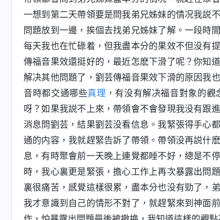
一想到第二天帶領要是問我弟兄姊妹的情况我説
問題放到一邊，挨個去找弟兄姊妹了解。一段時
每天我也在忙碌着，但我盡本分的果效不但没有
傳福音果效還挺好的，最近怎麽下滑了呢？你知
解决其他問題了，劉芸傳福音果效下滑的原因我
音時都交通哪些
真理
，有没有解决福音對象的觀
呀？如果我説不上來，帶領會不會發現我没有跟
消息問劉芸，結果劉芸没看信息。我緊張得手心
通的内容，我就趕緊告訴了帶領。帶領没再説什
息，有時聚會前一天晚上連覺都睡不好，總是不
時，我心裏更是緊張，擔心工作上再次暴露出問
裏很痛苦，感覺這樣很累，盡本分也没有勁了，
我才意識到自己的情形不對了，就趕緊來到神面
作，怕暴露出問題最後被撤换，我知道這樣的觀點