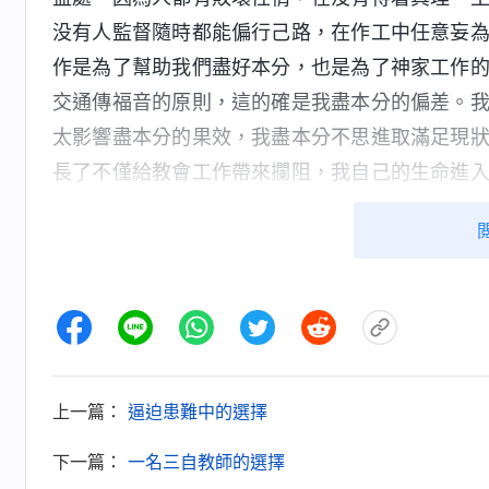
没有人監督隨時都能偏行己路，在作工中任意妄
作是為了幫助我們盡好本分，也是為了神家工作
交通傳福音的原則，這的確是我盡本分的偏差。
太影響盡本分的果效，我盡本分不思進取滿足現
長了不僅給教會工作帶來攔阻，我自己的生命進
時反省自己扭轉偏差，這對我是極大的幫助啊。
這樣我工作中的很多問題都能及時得到解决，盡
己很愚蠢，也很後悔，如果之前我能主動把自己
果效也不會下滑了。
後來我也反省自己，為什麽我總怕帶領監督
一段神的話：「
你們做帶領工人的怕不怕神家過
上一篇：
逼迫患難中的選擇
的漏洞、偏差對付你們？怕不怕上面掌握你們的
下一篇：
一名三自教師的選擇
果你有這幾種怕就證明你的存心不是為了教會工