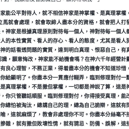
神家能公平對待人，就不相信神家是神掌權、是真理掌權
立馬就會處理，就會取締人盡本分的資格，就會把人打
是。神家是根據真理原則對待每一個人，神對待每一個人
看人的本性實質、看人的存心、看人的態度，尤其是看人
據神的話看透問題的實質，達到明白真理、恨惡自己，有
認識，願意悔改，神家能不給機會嗎？在神六千年經營計
没有良心理智，不務正業，得着盡本分的機會不知道珍惜
把你給顯明了。你盡本分一貫應付糊弄，臨到修理對付一
家是真理掌權，不是撒但掌權，一切都是神説了算，這是
錯，你只管聽話順服。臨到修理對付，你得接受真理，能
果你總怕被淘汰，總講自己的理，總為自己詭辯，這就有
理喻，這就麻煩了，教會非處理你不可。你盡本分絲毫不
意摻雜，就有撒但敗壞性情，就有猜忌、防備、誤解，這