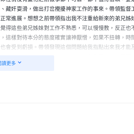
為、藏奸耍滑，做出打岔攪擾神家工作的事來。帶領監督
的正常進展。想想之前帶領指出我不注重給新來的弟兄姊
我覺得這些弟兄姊妹對工作不熟悉，可以慢慢教，反正也
狀，這樣對待本分的態度確實讓神厭憎，如果不扭轉，時
入也會受到虧損。帶領發現這個問題給我指點出來我才能
每次帶領了解工作時都能指出一些平時我發現不了的問題
閲讀更多
本分也有了實行的路途和方向。認識到這些之後，我感覺
作工中的偏差告訴帶領，這些問題早就解决了，福音工作
工作，總怕被撤换？問題的根源是什麽呢？靈修時，我看
問你們的工作、監督你們的工作？怕不怕神家發現你們工
實際素質、實際身量之後對你們另眼相看，不提拔你們？
作，你是為了名譽地位而作工，就證明你有敵基督的性情