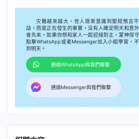
你有敵基督性情你就能走敵基督道路，就能作敵
上面怎麽詢問了解你都能實實在在地反映問題，
灾難越來越大，世人逐漸意識到聖經預言不
流露什麽敗壞，就是流露了敵基督性情也絶對不
話，而是正在發生的事實，没有人確定明天和意
性情，能不能尋求真理來解决這個問題。如果是
會先來。如果你想和家人一起迎接到主，蒙神保
點擊WhatsApp或者Messenger加入小組學習，
自己有敵基督性情却不尋求真理解决，出現問題
到明天。
這個問題就嚴重了，就和敵基督一樣了。為什麽
的心來對待，説『上面詢問我工作，我知道多少
通過WhatsApp與我們聯繫
了，我没地位了，那我也得把這事説清楚』？你
是不是敵基督性情？喜愛地位超過一切，這就是
通過Messenger與我們聯繫
話把我怕帶領監督了解工作的根源揭示出來了，
為我不作實際工作把我撤换了，所以為了保住地
作、實質性工作却不作，導致福音工作果效下滑
本分能以神家利益為重，寧可自己的名譽地位受
兄姊妹的監督，心裏單純誠實。而我心裏想的全