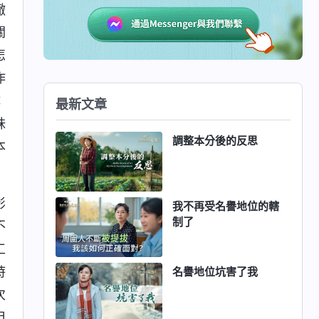
撤
關
怎
作
：
最新文章
妹
調整本分後的反思
本
影
我不再受名譽地位的轄
制了
不
工
時
名譽地位坑害了我
次
但