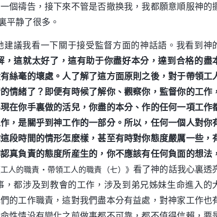
了一個禱告，接下來不管是否撤换我，我都願意順服神的
裏平静了很多。
她建議我看一下關于接受監督方面的神話語。我看到神
解，這就太好了，這有助于你盡好本分，達到合格的盡
没有絲毫的壞處。人了解了這方面原則之後，對于帶領工
備的情緒了？即便有時候了解你、觀察你，監督你的工作
為現在你手裏做的活兒，你盡的本分、作的任何一項工作
工作，是關乎到神工作的一部分。所以，任何一個人對你
你這段時間的情形怎麽樣，甚至有時對你態度嚴厲一些，
作認真負責的態度所産生的，你不應該有任何負面的想法
看了神的話我心裏透
領工人的職責・帶領工人的職責（七）》
事，都涉及到教會的工作，涉及到弟兄姊妹生命進入的
他們的工作職責，這對我們盡本分有益處，對神家工作也
生命性情没有變化之前做事都不可靠，都不值得信賴，要