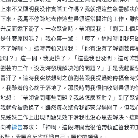
不上來不又顯明我没作實際工作嗎？我就把這些急需解决
間下來，我馬不停蹄地去作這些帶領經常關注的工作，雖
提升反而還下滑了。一次聚會時，帶領問我：「劉芸上個
道是什麽原因嗎？」我心裏一驚：「壞了，這段時間我只
也不了解啊。」這時帶領又問我：「你有没有了解劉芸傳
念呀？」這一問，我更慌了，「這些我也没問，這可咋
進劉芸的工作，没及時發現解决她的問題？」于是我趕緊
都冒汗了。這時我突然想到之前劉芸跟我提過她傳福音時
麽，我懸着的心終于落地了。那段時間我很怕收到帶領的
停地想：「帶領會問哪些問題？我該怎麽答對？」到了聚
題我就會被撤换了。雖然每次聚會我都蒙混過關了，但我
弟兄姊妹工作上出現問題果效下滑我也没心思去解决。這
前向神
禱告
尋求：「神啊，這段時間我很怕帶領監督我的
不對，我願意反省認識自己，願你帶領我。」