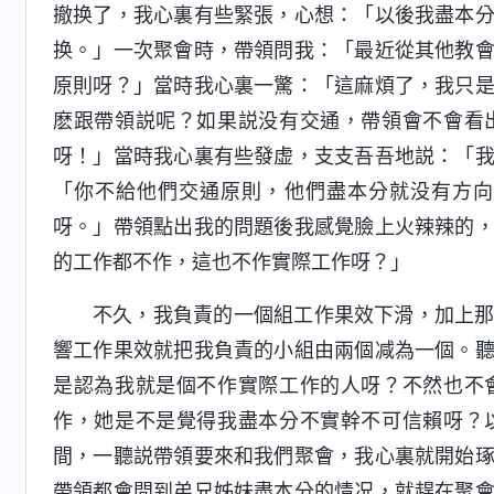
撤换了，我心裏有些緊張，心想：「以後我盡本
换。」一次聚會時，帶領問我：「最近從其他教
原則呀？」當時我心裏一驚：「這麻煩了，我只
麽跟帶領説呢？如果説没有交通，帶領會不會看
呀！」當時我心裏有些發虚，支支吾吾地説：「
「你不給他們交通原則，他們盡本分就没有方向
呀。」帶領點出我的問題後我感覺臉上火辣辣的
的工作都不作，這也不作實際工作呀？」
不久，我負責的一個組工作果效下滑，加上
響工作果效就把我負責的小組由兩個减為一個。
是認為我就是個不作實際工作的人呀？不然也不
作，她是不是覺得我盡本分不實幹不可信賴呀？
間，一聽説帶領要來和我們聚會，我心裏就開始
帶領都會問到弟兄姊妹盡本分的情况，就趕在聚