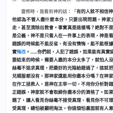
靈修時，我看到神的話：「
有的人就不相信
他認為不管人盡什麽本分，只要出現問題，神家
走，甚至清除出教會。事實真是這樣嗎？絶對不
是公義，神不是只看人在一件事上的表現，神是
錯誤的時候能不能反省、有没有懊悔，能不能根
實
悔改
。……你們説，人犯了錯誤，如果能有真實
要結束的時候，需要人盡的本分太多了，就怕人
絲毫不追求真理，把最好的光陰給錯過了，這就
兒順服都没有，那神家還能用你盡本分嗎？在神
在作工拯救人，是神在主宰一切，不用你分析對
正錯誤，神家就不會取締你盡本分的資格了。如
題了，讓人看見你絲毫不接受真理、看見你不可
受真理，總怕被顯明淘汰，你這個怕裏面就有人