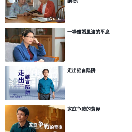
讀物）
再信，我就打死你！」看到丈夫的樣子，我心想：
「真是應了那句『夫妻本是同林鳥，大難臨頭各自
40:49
飛』啊！因着我信神被抓，涉及到他的利益、臉面，
一場離婚風波的平息
他就要打我，這哪有一點兒夫妻之情啊？」當時，我
妹妹也在我家，她在一旁附和着説：「你别信了行不
行？再信兩個孩子的前途就被你毁了！」我就跟他們
説：「我信神只是聚會、讀神的話，走的是人生正
道，又没幹壞事，怎麽就影響到孩子的前途了？是共
走出謡言陷阱
産黨逼迫信神的人，連家人都不放過，要是以後孩子
真的找不到工作，那也是共産黨造成的。你們怎麽就
分不清是非呢？」接着，弟弟也給我丈夫打電話説：
「我姐要是再信，你就打斷她的腿，看她以後怎麽出
家庭争戰的背後
去聚會！」弟媳也惡狠狠地説：「她要是再信，你就
打死她，我們娘家人不會找你算賬。」當時，我的心