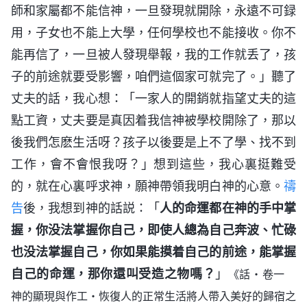
師和家屬都不能信神，一旦發現就開除，永遠不可録
用，子女也不能上大學，任何學校也不能接收。你不
能再信了，一旦被人發現舉報，我的工作就丢了，孩
子的前途就要受影響，咱們這個家可就完了。」聽了
丈夫的話，我心想：「一家人的開銷就指望丈夫的這
點工資，丈夫要是真因着我信神被學校開除了，那以
後我們怎麽生活呀？孩子以後要是上不了學、找不到
工作，會不會恨我呀？」想到這些，我心裏挺難受
的，就在心裏呼求神，願神帶領我明白神的心意。
禱
告
後，我想到神的話説：「
人的命運都在神的手中掌
握，你没法掌握你自己，即使人總為自己奔波、忙碌
也没法掌握自己，你如果能摸着自己的前途，能掌握
自己的命運，那你還叫受造之物嗎？
」
《話・卷一
神的顯現與作工・恢復人的正常生活將人帶入美好的歸宿之