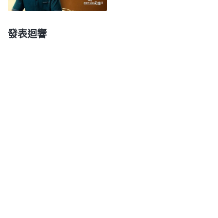
都凉了。本來以為親人能理解我，没想到他們聽信共
産黨的話，為了維護自己的利益變得這麽絶情，為了
發表迴響
攔阻我信神竟然不顧我的死活，這哪還有一點兒人性
啊？第二天，我大哥也給我丈夫打電話，他説：「我
妹妹要是再信神，我們就跟她斷絶關係。你離婚，我
支持你！離了什麽都别給她，把她攆出去，看她以後
怎麽生活！」中午，當警察的表弟也開車來了，讓我
丈夫看好我，不讓我再信神，否則全家都要受牽連。
丈夫對我説：「為了孩子，為了這個家，今天你當着
表弟的面表個態，以後不信了。」我説：「信神天經
地義，我是不會放弃信神的。」丈夫見勸不動我，生
氣地説：「你堅持信神，孩子的前途你也不顧了，那
我只能跟你離婚！」接着，他把離婚協議書寫好叫我
簽字。我一看，離婚協議書上寫着讓我净身出户，我