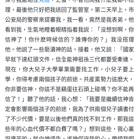
理，最後他只好把我送回了監管室。第二天早上，市
公安局的警察來提審我，我一看，竟然是我表弟。他
看到我，生氣地瞪着眼睛指着我説：「没想到啊，你
信神了！你什麽時候信的？誰傳你的？」我没搭理
他。他説了一些褻瀆神的話。接着，他又説：「國家
早就下達紅頭文件，信全能神祖孫三代都要受牽連。
現在，你大兒子大學畢業需要找工作，小兒子要上
學，你得考慮兩個孩子的前途。共産黨勢力這麽大，
你非要信神，你這不是鷄蛋往石頭上碰嗎？你不能再
信了！」聽了他的話，我心想：「我要是繼續信神肯
定會影響兩個孩子的前途，我為了供兩個兒子讀書付
了不少代價，要是以後他們真的找不到工作，那我這
些年的心血代價不都白費了嗎？」想到這些，我心裏
挺痛苦的，就向神禱告，求神保守我的心，帶領我明