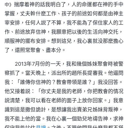
揣摩着神的話我明白了，人的命運都在神的手中
中》
掌握，丈夫幹什麽工作、孩子的前途如何都是由神主
宰安排，任何人説了不算，我不能為了保住家人的工
作、前途放弃信神，我願意把以後的生活向神交托，
順服神的擺布安排。想到這兒，我心裏就没那麽擔心
了，還照常聚會、盡本分。
2013年7月份的一天，我和幾個姊妹聚會時被警
察抓了。當天晚上，派出所的趙所長提審我。他逼問
我：「誰傳你信神的？教會帶領是誰？」我没回答。
他又接着説：「你丈夫是我的老師，你把教會的情况
説清楚，我可以看在老師的面子上放你回家。」我意
識到這是撒但詭計，是想讓我出賣弟兄姊妹背叛神，
我不能上他的當。我在心裏一個勁兒地禱告神，求神
保守我能站住
見證
。之後，不管他問我什麽我都不搭