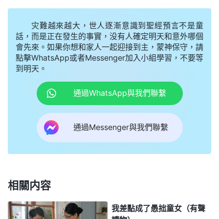
神的手中嗎？每一個人一生該受多少苦、有什麽樣的
灾難越來越大，世人逐漸意識到聖經預言不是童
工作都是神命定好的，我不應該擔心顧慮這些，而且
話，而是正在發生的事實，没有人確定明天和意外哪個
在世上有再好的學歷、工作也不代表就有好的前途命
會先來。如果你想和家人一起迎接到主，蒙神保守，請
點擊WhatsApp或者Messenger加入小組學習，不要等
運，人如果不信神、不接受神的拯救，大灾難降臨了
到明天。
都得死在灾難中，根本没有什麽前途可言，只有來到
通過WhatsApp與我們聯繫
神面前接受真理蒙神拯救，才有真正的前途。我就對
表弟説：「孩子以後有什麽樣的前途這是他的命，人
説了不算。我信神追求真理走的是正道，這條路我走
通過Messenger與我們聯繫
定了，你不用勸我！」他看我信神的態度堅决就没再
説什麽，關了我一天一夜就把我放回家了。
一回到家，丈夫拿起板凳就要砸我，大兒子把他
相關内容
拽住了。他又駡駡咧咧地説：「因為你信神，我的臉
我差點成了愚拙童女（有聲
都被你丢盡了，孩子的前途早晚得被你毁了。你要是