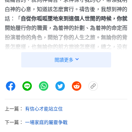
白神的心意，知道該怎麽實行。禱告後，我想到神的
話：「
自從你呱呱墜地來到這個人世間的時候，你就
開始履行你的職責，為着神的計劃、為着神的命定而
扮演着你的角色，開始了你的人生之旅。無論你的背
景怎麽樣，也無論你的前方旅途怎麽樣，總之，没有
一個人能逃脱上天的擺布與安排，没有一個人能掌控
閲讀更多
自己的命運，因為只有那一位——主宰萬物的能作這
樣的工作。……人的心、人的靈在神的掌握之中，人
的一切生活也都在神的眼目之中，無論你是否相信這
一切，然而，任何一樣東西，或是有生命的，或是死
的東西，都將隨着神的意念而轉動、變化、更新以至
上一篇：
有信心才能站立住
消失，這就是神主宰萬物的方式。
」
《話・卷一 神的
下一篇：
一場家庭的屬靈争戰
神的話使我明白了，
顯現與作工・神是人生命的源頭》
萬事萬物都在神的手中掌握，兒子的前途命運不也在