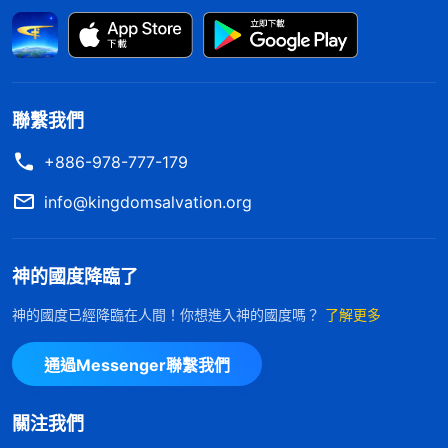
一天晚上，我偷偷地在屋裏看神的話，丈夫突然
闖進來，惡狠狠地説：「你還敢看！你要是再被抓，
我的工作和孩子的前途就都毁了，共産黨可什麽事都
聯繫我們
幹得出來啊！」我説：「我只是看看神的話，怎麽就
影響到你和孩子的前途了？」没想到，他衝上來用兩
+886-978-777-179
隻手掐住我的脖子，邊掐邊説：「我掐死你算了！」
info@kingdomsalvation.org
我没有力氣挣脱，話也説不出來了，直到我喘不上
氣、動不了了他才鬆手。我大口喘着氣，心裏特别痛
神的國度降臨了
苦，感覺在中國信神走正道太難了。共産黨抓捕，家
神的國度已經降臨在人間！你想進入神的國度嗎？
了解更多
人也逼迫攔阻，現在我也盡不上本分，就連讀神話語
的權利都被剥奪了，我活着還有什麽意義啊？不如死
通過Messenger聯繫我們
了算了。我隨手拿起丈夫的刮鬍刀片想割腕自殺。這
時，我忽然想到神的話：「
現在多數人認識不到，認
關注我們
為受苦没有價值，世界也弃絶，家裏也不平安，神還