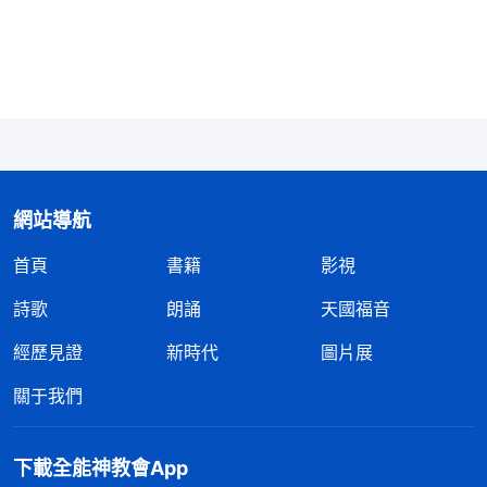
心想：「這個家是我們一起辛辛苦苦建立起來的，現
在讓我净身出户，那我以後怎麽生活呀？」可我又一
想，「一個人的一生該受多少苦，這都是神命定好
的，不管以後怎麽樣，我不能不信神，還得好好信神
追求真理。」我正要簽字，丈夫看我没有妥協的意
思，就説：「婚我不離了，你信神我也管不了你，你
網站導航
信吧！」他嘴上這麽説，但對我的逼迫却越來越嚴
重。在家説話都不允許我提「神」這個字，一句話説
首頁
書籍
影視
得不合他意他就要動手打我。放假他哪兒都不去，就
詩歌
朗誦
天國福音
在家看着我，只要看到我讀神的話，他就一把搶走神
經歷見證
新時代
圖片展
話語書籍，還説：「要是再讓我看到，我就把你的書
關于我們
給燒了！」那段時間，我不能出去聚會，不能跟弟兄
姊妹接觸，在家也不能看神的話，一點兒自由都没有
下載全能神教會App
了。