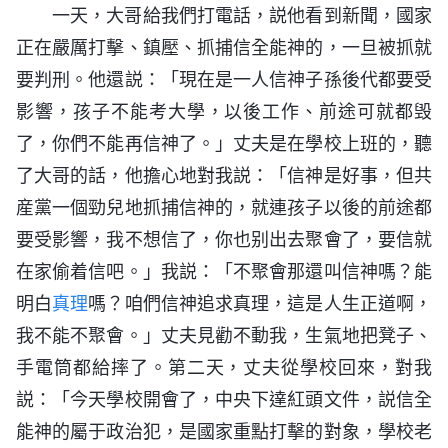
一天，大哥給我們打電話，説他看到新聞，國家
正在嚴厲打擊、鎮壓、抓捕信全能神的，一旦被抓就
要判刑。他還説：「現在是一人信神子孫後代都要受
影響，孩子不能考大學，以後工作、前途可就都毁
了，你們不能再信神了。」丈夫是在學校上班的，聽
了大哥的話，他擔心地對我説：「信神是好事，但共
産黨一個勁兒地抓捕信神的，就連孩子以後的前途都
要受影響，我不想信了，你也别出去聚會了，要信就
在家偷着信吧。」我説：「不聚會那還叫信神嗎？能
明白
真理
嗎？咱們信神追求真理，這是人生正道啊，
我不能不聚會。」丈夫見勸不動我，生氣地把凳子、
手電筒都給摔了。第二天，丈夫從學校回來，對我
説：「今天學校開會了，中央下達紅頭文件，説信全
能神的屬于政治犯，是國家重點打擊的對象，學校老