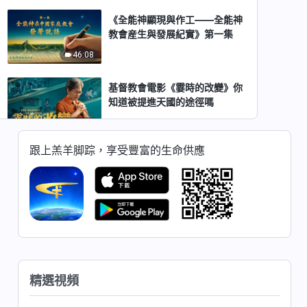
《全能神顯現與作工——全能神
教會産生與發展紀實》第一集
46:08
基督教會電影《霎時的改變》你
知道被提進天國的途徑嗎
1:42:13
跟上羔羊脚踪，享受豐富的生命供應
福音電影《媽媽的愛太偉大》如
何才能給孩子真正的幸福
1:41:09
福音電影《信神系列2：教堂倒
塌之後》脱離撒但權勢迎接主
1:30:02
精選視頻
福音電影《信神真好》基督徒如
何脱離痛苦生活獲得幸福