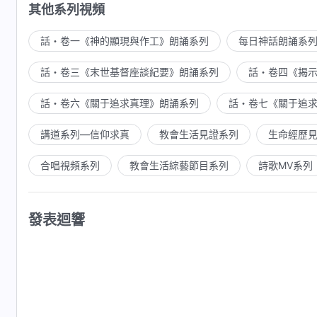
其他系列視頻
話・卷一《神的顯現與作工》朗誦系列
每日神話朗誦系
話・卷三《末世基督座談紀要》朗誦系列
話・卷四《揭
話・卷六《關于追求真理》朗誦系列
話・卷七《關于追
講道系列—信仰求真
教會生活見證系列
生命經歷
合唱視頻系列
教會生活綜藝節目系列
詩歌MV系列
發表迴響