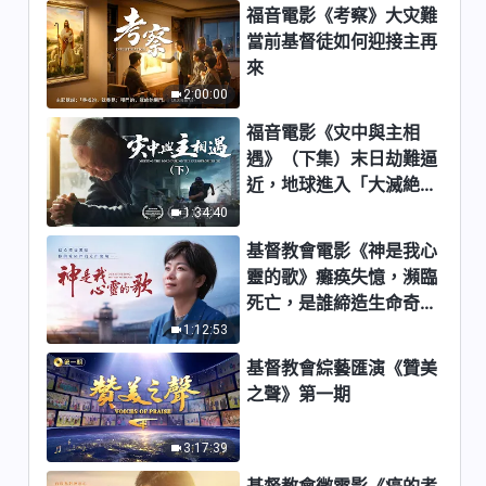
福音電影《考察》大灾難
1:30:58
當前基督徒如何迎接主再
來
基督教會電影《誠信不打烊》基
2:00:00
督徒在職場如何做到誠信為本
福音電影《灾中與主相
1:24:49
遇》（下集）末日劫難逼
近，地球進入「大滅絶時
基督教會電影《肩負使命》傳揚
期」，人類進入倒計時，
1:34:40
天國降臨的福音
你準備好逃生了嗎？
基督教會電影《神是我心
2:05:19
靈的歌》癱痪失憶，瀕臨
福音電影《愚昧致死》迎接主再
死亡，是誰締造生命奇
來該聽誰的話
迹？
1:12:53
1:38:02
基督教會綜藝匯演《贊美
之聲》第一期
福音電影《我的天國夢》一位韓
國牧師找到了進天國的路
3:17:39
2:21:01
基督教會微電影《癌的考