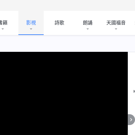
書籍
影視
詩歌
朗誦
天國福音