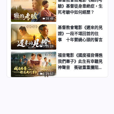
驗》基督徒身患絶症，生
基督教會電影《祈盼》如何迎接
死考驗中如何經歷？
主耶穌再來被提到神面前
38:48
2:12:03
基督教會電影《遲來的見
福音電影《叩門》末世如何迎接
證》一段不堪回首的往
到主耶穌再來
事 十年縈繞心頭的誓言
2:35:57
1:55:29
福音電影《國度福音傳進
福音見證電影《這是何等悦耳的
我們寨子》此生有幸聽見
聲音》聽神聲音迎接主再來
神聲音 衝破重重攔阻跟
1:58:56
隨神
1:39:57
基督教會電影《何處是我家》神
給了我一個幸福的家
1:39:41
基督教會電影《我的事你少管》
搬開天國路上的絆脚石