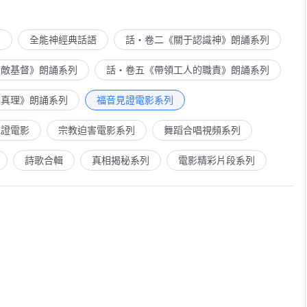
列
全能神經典話語
話・卷二《關于認識神》朗誦系列
示敵基督》朗誦系列
話・卷五《帶領工人的職責》朗誦系列
求真理》朗誦系列
福音見證電影系列
見證電影
宗教迫害電影系列
舞蹈合唱視頻系列
詩歌合輯
真相揭秘系列
電影精彩片段系列