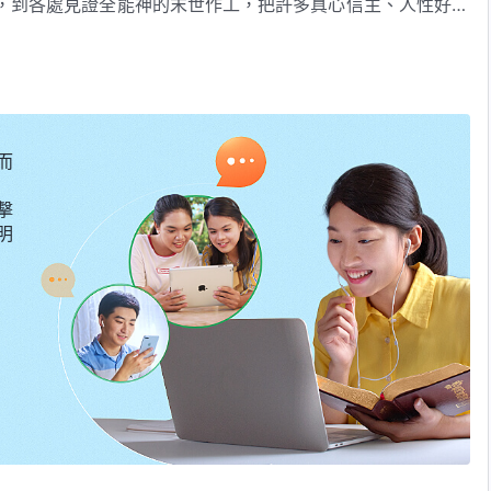
，到各處見證全能神的末世作工，把許多真心信主、人性好的
的真實事例。
而
擊
明