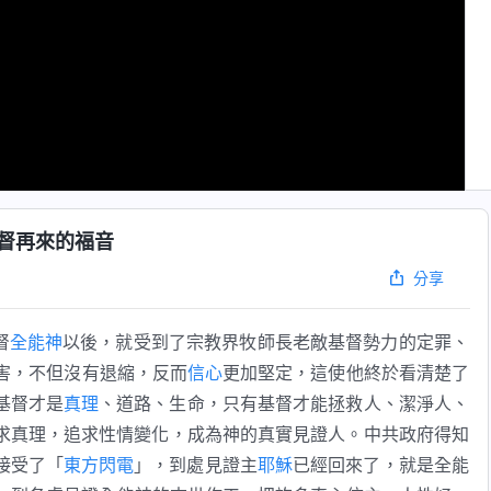
督再來的福音
分享
督
全能神
以後，就受到了宗教界牧師長老敵基督勢力的定罪、
害，不但沒有退縮，反而
信心
更加堅定，這使他終於看清楚了
基督才是
真理
、道路、生命，只有基督才能拯救人、潔淨人、
求真理，追求性情變化，成為神的真實見證人。中共政府得知
接受了「
東方閃電
」，到處見證主
耶穌
已經回來了，就是全能