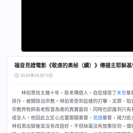
福音見證電影《敬虔的奥秘（續）》傳揚主耶穌基
2020年05月13日
林伯恩信主幾十年，是老傳道人，自從接受了
末世
基
排斥，被開除出宗教。林伯恩受到這樣的打擊、定罪、陷
宗教界牧師長老假冒為善的真實面目，同時也認識到只有
成全人。他因此立定心志要跟隨基督、
見證
基督，竭力追
林伯恩出獄後並沒有改造好，不但絲毫沒有放棄信仰，還