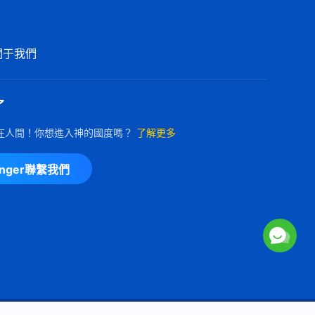
聖經預言的末世「大巴比倫」正
在傾倒《那城必將傾覆》基督教
會電影
關于我們
2:40:37
福音電影《信神》怎樣信神才能
蒙神稱許
了
2:54:36
在人間！你想進入神的國度嗎？
了解更多
基督教會電影《打開緊箍咒》神
enger聯繫我們
是我的拯救
2:44:05
福音電影《聖經與神》闡明聖經
與神的關係
2:54:08
福音電影《誰是我的主》你知道
聖經與神的關係嗎