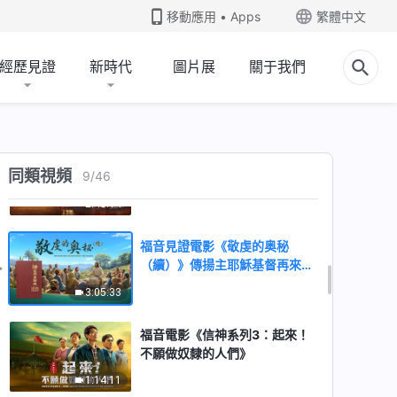
音路任重道遠 抓捕監禁下砥礪
移動應用 • Apps
繁體中文
前行
1:56:43
經歷見證
新時代
圖片展
關于我們
福音電影《天國的筵席》一位天
主教神父找到了通向天國的路
2:09:53
基督教會電影《對得救的思考》
同類視頻
9
/
46
一位教會長老走上進天國的路的
經歷見證
2:48:14
福音見證電影《敬虔的奥秘
（續）》傳揚主耶穌基督再來的
福音
3:05:33
福音電影《信神系列3：起來！
不願做奴隸的人們》
1:14:11