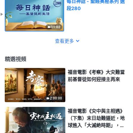
每日神話 - 聖經奥秘系列 選
段280
11:02
查看更多
精選視頻
福音電影《考察》大灾難當
前基督徒如何迎接主再來
2:00:00
福音電影《灾中與主相遇》
（下集）末日劫難逼近，地
球進入「大滅絶時期」，人
類進入倒計時，你準備好逃