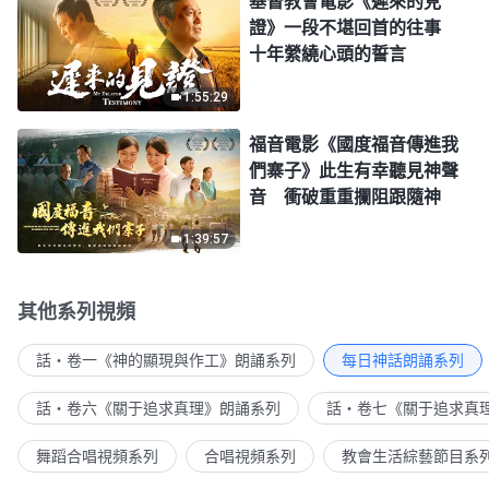
基督教會電影《遲來的見
證》一段不堪回首的往事
十年縈繞心頭的誓言
1:55:29
福音電影《國度福音傳進我
們寨子》此生有幸聽見神聲
音 衝破重重攔阻跟隨神
1:39:57
其他系列視頻
話・卷一《神的顯現與作工》朗誦系列
每日神話朗誦系列
話・卷六《關于追求真理》朗誦系列
話・卷七《關于追求真
舞蹈合唱視頻系列
合唱視頻系列
教會生活綜藝節目系