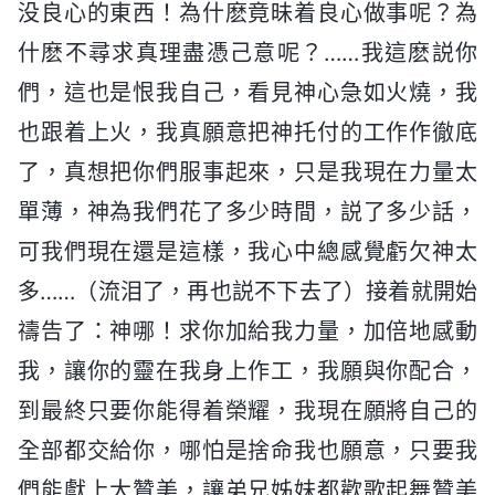
没良心的東西！為什麽竟昧着良心做事呢？為
什麽不尋求真理盡憑己意呢？……我這麽説你
們，這也是恨我自己，看見神心急如火燒，我
也跟着上火，我真願意把神托付的工作作徹底
了，真想把你們服事起來，只是我現在力量太
單薄，神為我們花了多少時間，説了多少話，
可我們現在還是這樣，我心中總感覺虧欠神太
多……（流泪了，再也説不下去了）接着就開始
禱告了：神哪！求你加給我力量，加倍地感動
我，讓你的靈在我身上作工，我願與你配合，
到最終只要你能得着榮耀，我現在願將自己的
全部都交給你，哪怕是捨命我也願意，只要我
們能獻上大贊美，讓弟兄姊妹都歡歌起舞贊美