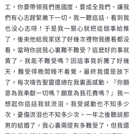
工，你要帶領我們進國度，要成全我們，讓我
們有心志趕緊撇下一切，我一聽這話，看到我
也没心志呀！于是我一狠心就把這個事給推
了，後來他給我家送了好幾次禮物我連看都没
看。當時你説我心裏難不難受？這麽好的事就
黄了，我能不難受嗎？因這事我折騰了好幾
天，難受得晚間睡不着覺，最終我還是放下
了。每次禱告聖靈還總在我裏面感動，『你願
意為我奉獻一切嗎？願意為我花費嗎？』我一
想起你這話我就流泪，我受感動也不知多少
次，憂傷流泪也不知多少次。一年之後聽説那
男的結婚了，我心裏甭提有多難受了，但我還