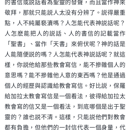
的書信或説話看為聖靈的發聲，而且當作神來
敬拜，那就只能説人太没有分辨了。説得嚴重
點，人不純屬褻瀆嗎？人怎能代表神説話呢？
人怎麽能把人的説話、人的書信的記載當作
「聖書」、當作「天書」來俯伏呢？神的話是
人能隨便説的嗎？人怎能代表神説話呢？就這
樣，你説他給那些教會寫信，能不摻雜個人的
意思嗎？能不摻雜他人意的東西嗎？他是通過
個人的經歷與認識給教會寫信。好比説，保羅
給加拉太教會寫信是一個看法，彼得給加拉太
教會寫的信又是一個看法，到底哪個是出于聖
靈的？誰也説不清。這樣，只能説他們對教會
都有負擔，但他們的一封信代表一個身量，代