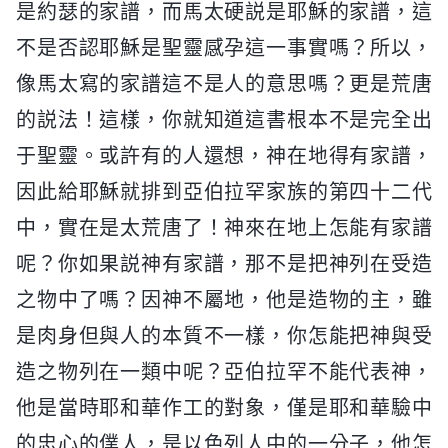
是約瑟的家譜，而馬太硬説是耶穌的家譜，這
不是否認耶穌是聖靈感孕這一事實嗎？所以，
像馬太寫的家譜這不是人的意思嗎？更是荒唐
的説法！這樣，你就知道這書根本不是完全出
于聖靈。或許有的人還想，神在地得有家譜，
因此給耶穌就排到亞伯拉罕家族的第四十二代
中，實在是太荒唐了！神來在地上怎能有家譜
呢？你如果説神有家譜，那不是把神列在受造
之物中了嗎？因神不屬地，他是造物的主，雖
是肉身但與人的本質不一樣，你怎能把神與受
造之物列在一類中呢？亞伯拉罕不能代表神，
他是當時耶和華作工的對象，僅是耶和華驗中
的忠心的僕人，是以色列人中的一分子，他怎