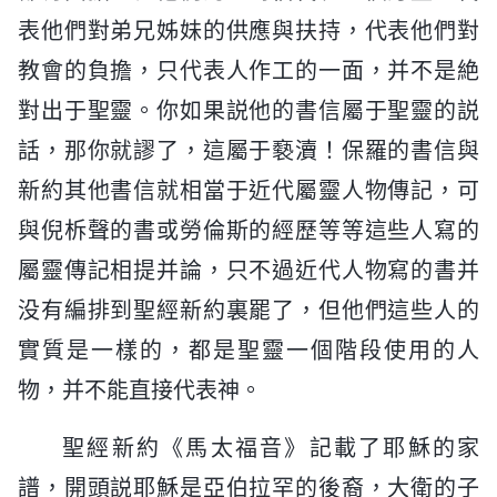
表他們對弟兄姊妹的供應與扶持，代表他們對
教會的負擔，只代表人作工的一面，并不是絶
對出于聖靈。你如果説他的書信屬于聖靈的説
話，那你就謬了，這屬于褻瀆！保羅的書信與
新約其他書信就相當于近代屬靈人物傳記，可
與倪柝聲的書或勞倫斯的經歷等等這些人寫的
屬靈傳記相提并論，只不過近代人物寫的書并
没有編排到聖經新約裏罷了，但他們這些人的
實質是一樣的，都是聖靈一個階段使用的人
物，并不能直接代表神。
聖經新約《馬太福音》記載了耶穌的家
譜，開頭説耶穌是亞伯拉罕的後裔，大衛的子