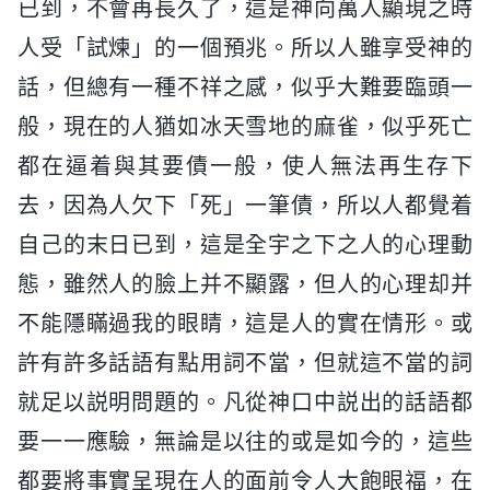
已到，不會再長久了，這是神向萬人顯現之時
人受「試煉」的一個預兆。所以人雖享受神的
話，但總有一種不祥之感，似乎大難要臨頭一
般，現在的人猶如冰天雪地的麻雀，似乎死亡
都在逼着與其要債一般，使人無法再生存下
去，因為人欠下「死」一筆債，所以人都覺着
自己的末日已到，這是全宇之下之人的心理動
態，雖然人的臉上并不顯露，但人的心理却并
不能隱瞞過我的眼睛，這是人的實在情形。或
許有許多話語有點用詞不當，但就這不當的詞
就足以説明問題的。凡從神口中説出的話語都
要一一應驗，無論是以往的或是如今的，這些
都要將事實呈現在人的面前令人大飽眼福，在