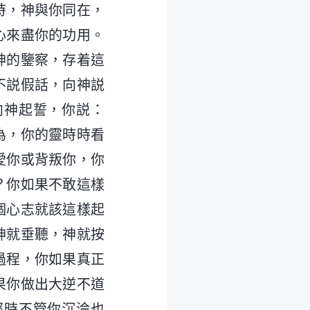
時，神與你同在，
心來盡你的功用。
神的鑒察，存着這
不説假話，向神説
向神起誓，你説：
為，你的靈時時看
愛你或背叛你，你
？你如果不敢這樣
個心志就該這樣起
神就垂聽，神就按
過程，你如果真正
果你做出大逆不道
那時不管你沉淪也