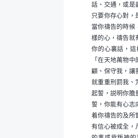
話、交通，或是
只要你存心對，
當你禱告的時候
樣的心，禱告就
你的心裏話，這
「在天地萬物中
顧、保守我，讓
就重重刑罰我、
起誓，説明你膽
誓，你能有心志
着你禱告的及所
有信心被成全，
的事或背叛神的