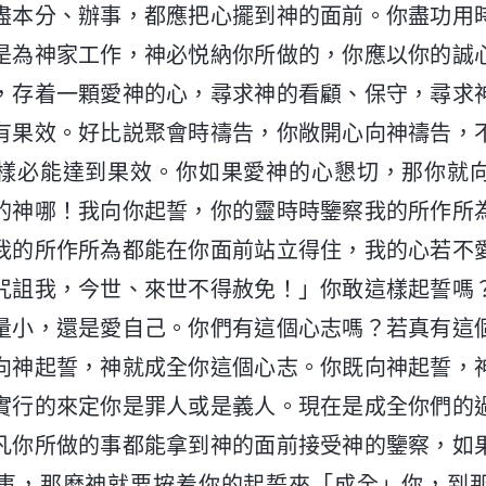
盡本分、辦事，都應把心擺到神的面前。你盡功用
是為神家工作，神必悦納你所做的，你應以你的誠
，存着一顆愛神的心，尋求神的看顧、保守，尋求
有果效。好比説聚會時禱告，你敞開心向神禱告，
樣必能達到果效。你如果愛神的心懇切，那你就
的神哪！我向你起誓，你的靈時時鑒察我的所作所
我的所作所為都能在你面前站立得住，我的心若不
咒詛我，今世、來世不得赦免！」你敢這樣起誓嗎
量小，還是愛自己。你們有這個心志嗎？若真有這
向神起誓，神就成全你這個心志。你既向神起誓，
實行的來定你是罪人或是義人。現在是成全你們的
凡你所做的事都能拿到神的面前接受神的鑒察，如
事，那麽神就要按着你的起誓來「成全」你，到