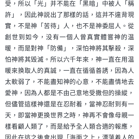
受，所以「光」并不能在「黑暗」中被人「稱
許」，因此神説出了那樣的話，這并不違背現
實，不是神「苦待」人，也不是神委屈人。從
創世到如今，没有一個人曾真實體嘗神的温
暖，而是對神「防備」，深怕神將其擊殺，深
怕神將其毁滅。所以六千年來，神一直在用温
暖來换取人的真誠，一直在循循善誘，因為人
太軟弱了，不能盡知神的心意，不能盡情地去
愛神，因為人都是不由己意地受撒但的操縱，
但儘管這樣神還是在忍耐着，當神忍耐到有一
天，即當神更换世界之時，神再不會像母親一
樣看顧人類了，而是給予全人類合適的報應，
因此在這之後會出現「海面之上，漂蕩着人的