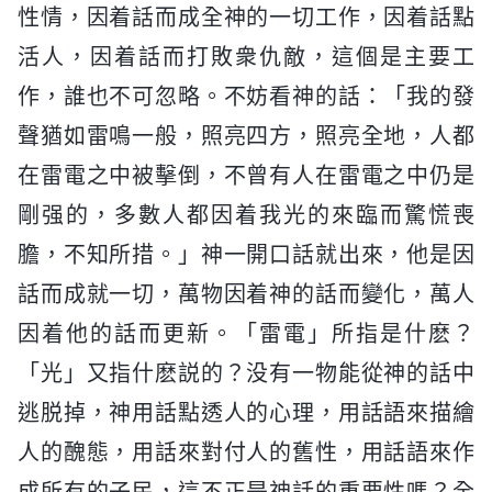
性情，因着話而成全神的一切工作，因着話點
活人，因着話而打敗衆仇敵，這個是主要工
作，誰也不可忽略。不妨看神的話：「我的發
聲猶如雷鳴一般，照亮四方，照亮全地，人都
在雷電之中被擊倒，不曾有人在雷電之中仍是
剛强的，多數人都因着我光的來臨而驚慌喪
膽，不知所措。」神一開口話就出來，他是因
話而成就一切，萬物因着神的話而變化，萬人
因着他的話而更新。「雷電」所指是什麽？
「光」又指什麽説的？没有一物能從神的話中
逃脱掉，神用話點透人的心理，用話語來描繪
人的醜態，用話來對付人的舊性，用話語來作
成所有的子民，這不正是神話的重要性嗎？全