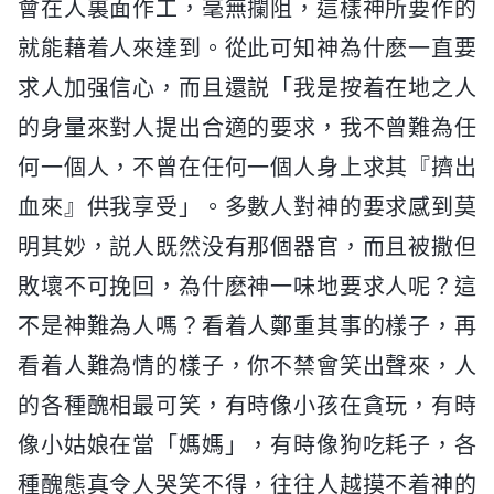
會在人裏面作工，毫無攔阻，這樣神所要作的
就能藉着人來達到。從此可知神為什麽一直要
求人加强信心，而且還説「我是按着在地之人
的身量來對人提出合適的要求，我不曾難為任
何一個人，不曾在任何一個人身上求其『擠出
血來』供我享受」。多數人對神的要求感到莫
明其妙，説人既然没有那個器官，而且被撒但
敗壞不可挽回，為什麽神一味地要求人呢？這
不是神難為人嗎？看着人鄭重其事的樣子，再
看着人難為情的樣子，你不禁會笑出聲來，人
的各種醜相最可笑，有時像小孩在貪玩，有時
像小姑娘在當「媽媽」，有時像狗吃耗子，各
種醜態真令人哭笑不得，往往人越摸不着神的