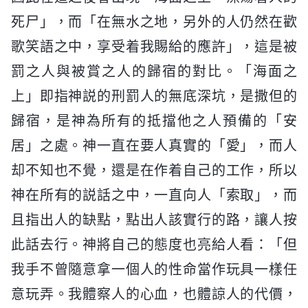
死尸」，而「在無水之地，另外的人仍然在歡
歌笑語之中，享受着我賜給的應許」，這是被
罰之人與被賞之人的歸宿的對比。「海面之
上」即指神説的刑罰人的無底深坑，是撒但的
歸宿，是神為所有的抵擋他之人預備的「安
居」之處。神一直在要人真實的「愛」，而人
却不知也不覺，還是在作着自己的工作，所以
神在所有的説話之中，一直向人「索取」，而
且指出人的缺點，點出人該實行的路，讓人按
此話去行。神將自己的態度也亮給人看：「但
我手不曾隨意拿一個人的性命當作玩具一樣任
意玩弄。我體察人的心血，也體諒人的代價，