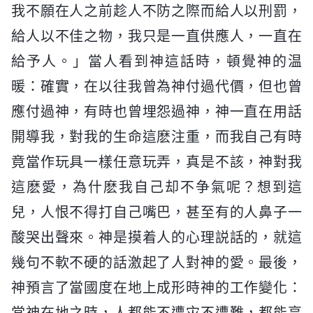
我不願在人之前趁人不防之際而給人以刑罰，
給人以不佳之物，我只是一直供應人，一直在
給予人。」當人看到神這話時，頓覺神的温
暖：確實，在以往我曾為神付過代價，但也曾
應付過神，有時也曾埋怨過神，神一直在用話
開導我，對我的生命這麽注重，而我自己有時
竟當作玩具一樣任意玩弄，真是不該，神對我
這麽愛，為什麽我自己却不争氣呢？想到這
兒，人恨不得打自己嘴巴，甚至有的人鼻子一
酸哭出聲來。神是摸着人的心理説話的，就這
幾句不軟不硬的話激起了人對神的愛。最後，
神預言了當國度在地上成形時神的工作變化：
當神在地之時，人都能不遭灾不遭難，都能享