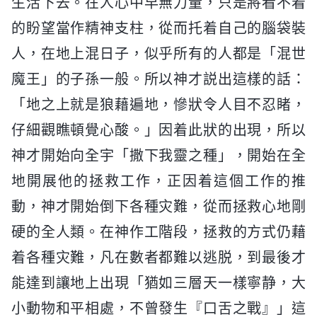
生活下去。在人心中早無力量，只是將看不着
的盼望當作精神支柱，從而托着自己的腦袋裝
人，在地上混日子，似乎所有的人都是「混世
魔王」的子孫一般。所以神才説出這樣的話：
「地之上就是狼藉遍地，慘狀令人目不忍睹，
仔細觀瞧頓覺心酸。」因着此狀的出現，所以
神才開始向全宇「撒下我靈之種」，開始在全
地開展他的拯救工作，正因着這個工作的推
動，神才開始倒下各種灾難，從而拯救心地剛
硬的全人類。在神作工階段，拯救的方式仍藉
着各種灾難，凡在數者都難以逃脱，到最後才
能達到讓地上出現「猶如三層天一樣寧静，大
小動物和平相處，不曾發生『口舌之戰』」這