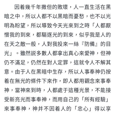
因着幾千年撒但的敗壞，人一直生活在黑
暗之中，所以人都不以黑暗而憂愁，也不以光
明為盼望，所以導致今天光來到之時「人都厭
憎我的到來，都驅逐光的到來，似乎我是人的
在天之敵一般，人對我投來一絲『防備』的目
光」。雖然説多數人都拿出真心來愛神，但神
仍不滿足，仍然在對人定罪，這就令人不解其
意。由于人在黑暗中生存，所以人事奉神仍按
着在無光的條件下來作，即人都用觀念來事奉
神，當神來到時，人都處于這種光景，不能接
受新亮光而事奉神，而用自己的「所有經驗」
來事奉神，神并不因着人的「忠心」得以享