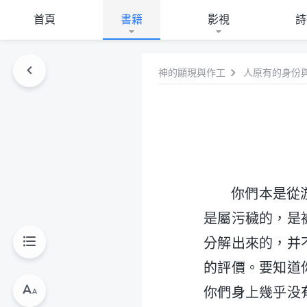
首頁
書籍
影視
詩
神的顯現與作工
人原有的身份
你們本是從
是屬污穢的，是
分解出來的，并
的評價。要知道
你們身上幾乎没