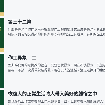
心，否則神不賜恩典。疾病臨到是神的愛，必有神的美意在其中，
留。疾病之中贊…
第三十二篇
什麽是亮光？你們以前竟把聖靈作工的轉變形式當成是亮光。真正
親近、與我相交得來的神的所是；在神的話上有看見，在神的話上
摸着神話中之靈，把神的話接受在你們裏面；在經歷當中，摸着他
都是亮光；…
作工异象 二
恩典時代傳的是悔改的福音，只要信就得救，現在不談得救，只談
蒙福，不談一次得救永遠得救，現在没人説這話，這是老掉牙的東
類，凡信他的罪就得以赦免，你只要信他他就救贖你，你只要信他
就是得救了…
恢復人的正常生活將人帶入美好的歸宿之中
對現在的工作或以後的工作人都明白一些，但對以後人類到底進入