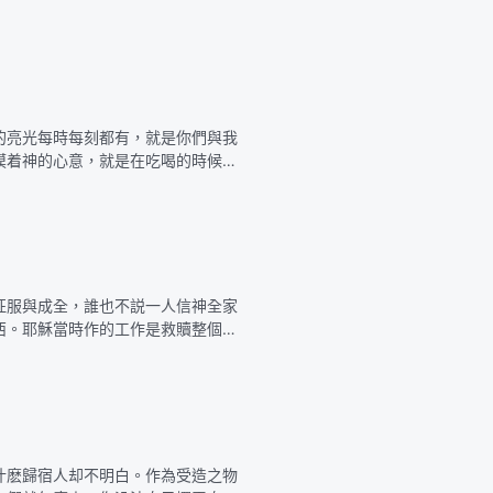
雖然肉體受點苦，撒但的意念别收
的亮光每時每刻都有，就是你們與我
摸着神的心意，就是在吃喝的時候，
的所是，在與神交通的時候蒙神光照
征服與成全，誰也不説一人信神全家
西。耶穌當時作的工作是救贖整個人
就不屬罪了，你就從罪裏出來了，這
什麽歸宿人却不明白。作為受造之物