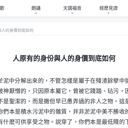
歌
朗誦
天國福音
經歷見證
與人的身價到底如何
人原有的身份與人的身價到底如何
淤泥中分解出來的，不管怎樣是屬于在殘渣餘孽中
被神厭憎的，只因原本屬它，曾被它踐踏、玷污，
不是聖潔的，而是撒但早已愚弄過的非人之物，這
你們本是積水污泥中的雜質，并非淤泥中美不勝收
有什麽可供享受之物。説穿了，你們本是最低賤的