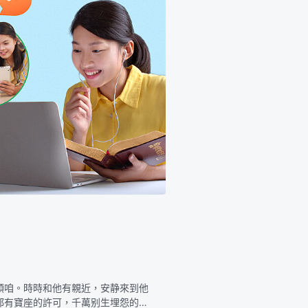
領咱。時時和他有親近，安静來到他
都有寶座的許可，千萬别生埋怨的