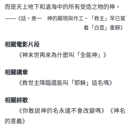
而是天上地下和滄海中的所有受造之物的神。
——《話・卷一 神的顯現與作工・「救主」早已駕
着「白雲」重歸》
相關電影片段
《神末世再來為什麽叫「全能神」》
相關講章
《救世主降臨還能叫「耶穌」這名嗎》
相關詩歌
《你敢説神的名永遠不會改變嗎》《神名
的意義》