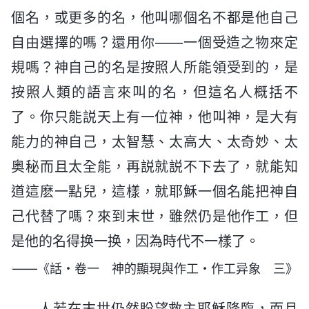
個名，或更多的名，他叫哪個名不都是他自己
自由選擇的嗎？還用你——一個受造之物來定
規嗎？神自己的名是按照人所能領受到的，是
按照人類的語言來叫的名，但這名人概括不
了。你只能説天上有一位神，他叫神，是大有
能力的神自己，太智慧、太高大、太奇妙、太
奥秘而且太全能，再説就説不下去了，就能知
道這麽一點兒，這樣，就耶穌一個名能把神自
己代替了嗎？來到末世，雖然仍是他作工，但
是他的名得换一换，因為時代不一樣了。
——《話・卷一 神的顯現與作工・作工异象 三》
人若在末世仍然盼望救主耶穌降臨，而且