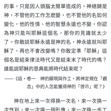
的事，只是因人頭腦太簡單造成的。神總歸是
神，不管他的工作怎麽變，也不管他的名如何
變化，他的性情、他的智慧永遠也不變，你認
為神只能叫耶穌這個名，那你的見識就太少
了。你敢説耶穌永遠是神的名，神永遠就叫耶
穌了，再也不會改變嗎？你敢定準「耶穌」這
個名是結束律法時代又是結束末了時代的嗎？
誰能説耶穌的恩典能將時代結束呢？
——《話・卷一 神的顯現與作工・將神定規在「觀
念」中的人怎能獲得神的「啓示」呢？》
神在地上來一次得换一次名，來一次换一
次性别，來一次换一個形像，來一次换一步工