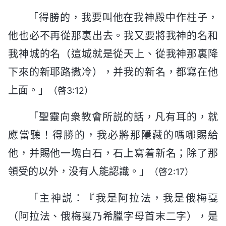
「得勝的，我要叫他在我神殿中作柱子，
他也必不再從那裏出去。我又要將我神的名和
我神城的名（這城就是從天上、從我神那裏降
下來的新耶路撒冷），并我的新名，都寫在他
上面。」
（啓3:12）
「聖靈向衆教會所説的話，凡有耳的，就
應當聽！得勝的，我必將那隱藏的嗎哪賜給
他，并賜他一塊白石，石上寫着新名；除了那
領受的以外，没有人能認識。」
（啓2:17）
「主神説：『我是阿拉法，我是俄梅戛
（阿拉法、俄梅戛乃希臘字母首末二字），是