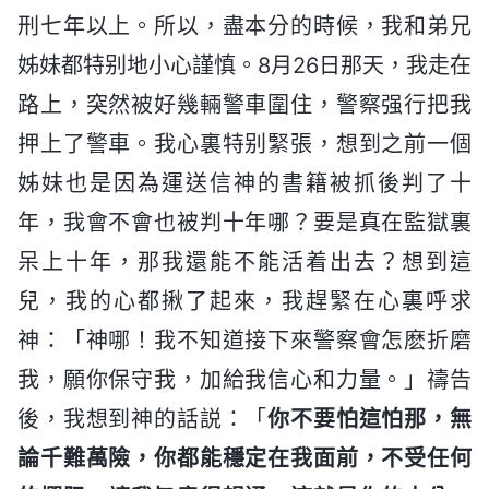
刑七年以上。所以，盡本分的時候，我和弟兄
姊妹都特别地小心謹慎。8月26日那天，我走在
路上，突然被好幾輛警車圍住，警察强行把我
押上了警車。我心裏特别緊張，想到之前一個
姊妹也是因為運送信神的書籍被抓後判了十
年，我會不會也被判十年哪？要是真在監獄裏
呆上十年，那我還能不能活着出去？想到這
兒，我的心都揪了起來，我趕緊在心裏呼求
神：「神哪！我不知道接下來警察會怎麽折磨
我，願你保守我，加給我信心和力量。」禱告
後，我想到神的話説：「
你不要怕這怕那，無
論千難萬險，你都能穩定在我面前，不受任何