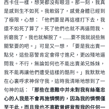
西卡住一樣，想哭都没有眼泪。那一刻，我真
是感到生不如死。我軟弱了，感覺身體已經到
了極限，心想：「他們要是再這樣打下去，我
還不如死了算了，死了他們也就不再逼問我、
折磨我了，我也就解脱了。……要不我就説些無
關緊要的吧。」可是又一想，「要是我出賣一
點兒，這些惡警肯定會得寸進尺，更凶殘地逼
問我。不行，無論如何也不能出賣弟兄姊妹，
我不能再讓他們遭受這樣的酷刑。」我默默地
在心裏呼求神保守我，這時我清晰地想到了一
句神的話：「
那些在患難中并未對我有絲毫忠
心的人我是不會再施憐憫的，因為我的憐憫僅
至于此，而且我也不喜歡曾經背叛我的任何一