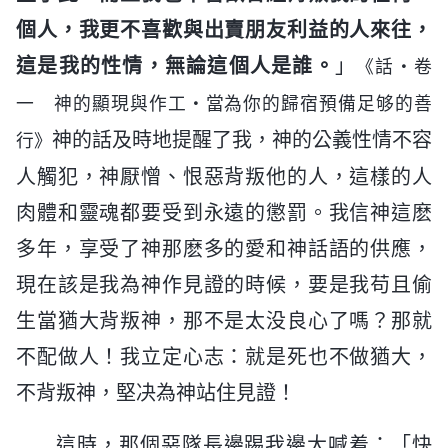
個人，我更不喜歡與出賣朋友利益的人來往，
這是我的性情，無論這個人是誰。
」
《話・卷
一 神的顯現與作工・當為你的歸宿預備足够的善
神的話及時地提醒了我，神的公義性情不容
行》
人觸犯，神厭憎、恨惡背叛他的人，這樣的人
肉體和靈魂都要受到永遠的懲罰。我信神這麽
多年，享受了神那麽多的愛和神話語的供應，
現在該是我為神作見證的時候，要是我苟且偷
生當猶大背叛神，那不是太没良心了嗎？那就
不配做人！我立定心志：就是死也不做猶大，
不背叛神，堅决為神站住見證！
這時，那個惡隊長邊踢我邊大喊着：「快