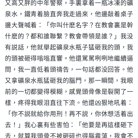
又高又胖的中年警察，手裏拿着一瓶冰凍的礦
泉水，鐵青着臉直奔我走過來，他邊敲着桌子
邊大聲喊着：「你叫什麽名字？在教會裏是幹
什麽的？都和誰聯繫？教會帶領是誰？」我没
有説話，他就舉起礦泉水瓶子猛砸我的頭，我
的頭被砸得嗡嗡直響。他還駡駡咧咧地繼續逼
問，我一直低着頭禱告，一句話都没回答。他
又拿礦泉水瓶猛砸我的腦門，那一瞬間，我眼
前的一切都變得模糊，感覺頭骨像是裂開了一
樣，疼得我眼泪直往下流。他還凶狠地吼着：
「你不説就給你用刑！再不説，你休想活着出
去！」我心裏有些害怕：「他要是再這樣砸下
去，就算我頭骨不被砸碎也得腦震蕩，我會不