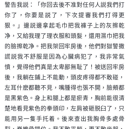
警告我説：「你回去後不准對任何人説我們打
你了，你要是説了，下次提審我們打得更
狠。」邊説邊拿起毛巾把我褲子上的灰擦乾
净，又給我理了理衣服和頭髮，還用濕巾把我
的臉擦乾净。把我架回牢房後，他們對獄警撒
謊説我不舒服是因為心臟病犯了，我非常氣
憤，覺得他們真是太卑鄙無耻了！被送回牢房
後，我躺在鋪上不能動，頭皮疼得都不敢碰，
左耳什麽都聽不見，嘴腫得也張不開，臉頰都
是黑紫色。身上和腿上都是瘀青，胸前能很清
楚地看見紫色的拳頭印，左肩被砸脱臼了，只
能用另一隻手托着。後來查出我胸骨多處骨