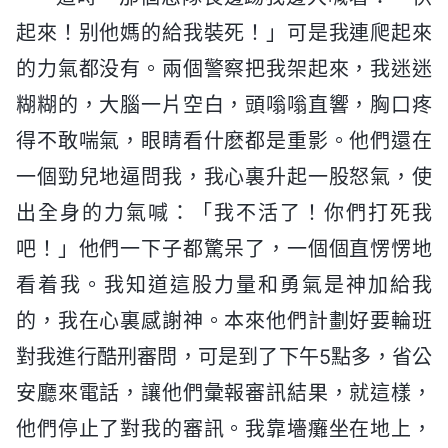
起來！别他媽的給我裝死！」可是我連爬起來
的力氣都没有。兩個警察把我架起來，我迷迷
糊糊的，大腦一片空白，頭嗡嗡直響，胸口疼
得不敢喘氣，眼睛看什麽都是重影。他們還在
一個勁兒地逼問我，我心裏升起一股怒氣，使
出全身的力氣喊：「我不活了！你們打死我
吧！」他們一下子都驚呆了，一個個直愣愣地
看着我。我知道這股力量和勇氣是神加給我
的，我在心裏感謝神。本來他們計劃好要輪班
對我進行酷刑審問，可是到了下午5點多，省公
安廳來電話，讓他們彙報審訊結果，就這樣，
他們停止了對我的審訊。我靠墻癱坐在地上，