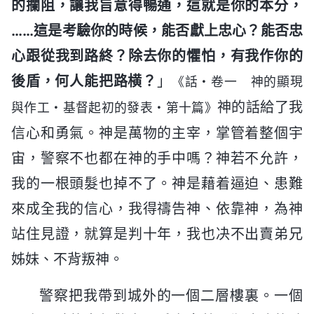
的攔阻，讓我旨意得暢通，這就是你的本分，
……這是考驗你的時候，能否獻上忠心？能否忠
心跟從我到路終？除去你的懼怕，有我作你的
後盾，何人能把路横？
」
《話・卷一 神的顯現
神的話給了我
與作工・基督起初的發表・第十篇》
信心和勇氣。神是萬物的主宰，掌管着整個宇
宙，警察不也都在神的手中嗎？神若不允許，
我的一根頭髮也掉不了。神是藉着逼迫、患難
來成全我的信心，我得禱告神、依靠神，為神
站住見證，就算是判十年，我也决不出賣弟兄
姊妹、不背叛神。
警察把我帶到城外的一個二層樓裏。一個