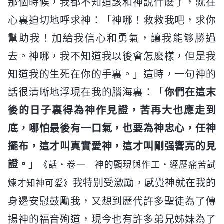
那個時候，我都不知道該和神説什麽了，就在
心裏迫切地呼求神：「神哪！救救我吧，求你
幫助我！加給我信心和勇氣，讓我能够勝過
去。神哪，我不知道我以後會怎麽樣，但是我
知道我的生死在你的手裏。」這時，一句神的
話很清晰地浮現在我的腦海裏：「
你們在這末
後的日子裏得為神作見證，苦再大也應走到
底，哪怕最後有一口氣，也要為神忠心，任神
擺布，這才叫真實愛神，這才叫剛强響亮的見
證。
」
《話・卷一 神的顯現與作工・經歷痛苦試
我特别受激勵，感覺神就在我的
煉才知神可愛》
身邊安慰鼓勵我，又想到歷代許多聖徒為了傳
揚神的福音殉道，現今也有許多弟兄姊妹為了