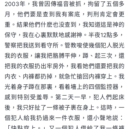
2003年，我曾因傳福音被抓，拘留了五個多
月，他們要是查到我有案底，判刑肯定會更
重。結果他們什麽也没查到，我知道這是神的
保守，我在心裏默默地感謝神。半夜12點多，
警察把我送到看守所。管教唆使幾個犯人脱光
我的衣服，讓我把胳膊平伸，蹲、起三次，還
把我的衣服扔出牢房外，我看她們還要把我的
内衣、内褲都扔掉，就急忙搶回内褲穿上。我
光着身子蹲在那裏，看着墻上的四個監控器，
感到特别受羞辱。第二天一早，犯人們起床
後，我只好扯了一條被子裹在身上。這時，一
個犯人給我扔過來一件衣服，還小聲地説：
「快點穿上。」又一個犯人借給了我一條褲