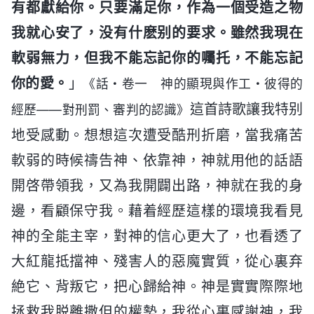
有都獻給你。只要滿足你，作為一個受造之物
我就心安了，没有什麽别的要求。雖然我現在
軟弱無力，但我不能忘記你的囑托，不能忘記
你的愛。
」
《話・卷一 神的顯現與作工・彼得的
這首詩歌讓我特别
經歷——對刑罰、審判的認識》
地受感動。想想這次遭受酷刑折磨，當我痛苦
軟弱的時候禱告神、依靠神，神就用他的話語
開啓帶領我，又為我開闢出路，神就在我的身
邊，看顧保守我。藉着經歷這樣的環境我看見
神的全能主宰，對神的信心更大了，也看透了
大紅龍抵擋神、殘害人的惡魔實質，從心裏弃
絶它、背叛它，把心歸給神。神是實實際際地
拯救我脱離撒但的權勢，我從心裏感謝神，我