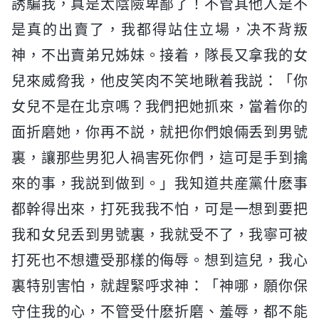
誘騙我，真是太陰險卑鄙了！不管其他人是不
是真的出賣了，我都得站住立場，决不背叛
神，不出賣弟兄姊妹。接着，隊長又拿我的女
兒來威脅我，他皮笑肉不笑地瞅着我説：「你
女兒不是在北京嗎？我們把她抓來，當着你的
面折磨她，你再不説，就把你們娘倆丢到男號
裏，讓那些男犯人禍害死你們，這可是手到擒
來的事，我説到做到。」我知道共産黨什麽事
都幹得出來，打死我我不怕，可是一想到要把
我和女兒丢到男號裏，我就受不了，我寧可被
打死也不想遭受那樣的侮辱。想到這兒，我心
裏特别害怕，就趕緊呼求神：「神哪，願你保
守住我的心，不管受什麽折磨、羞辱，都不能