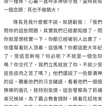
架一樣疼，心裏一直呼求神保守我，當時就有
一個念頭：死也不做猶大！
隊長見我什麽都不説，就誘勸我：「我們
問你的這些問題，其實我們已經都知道了，問
你就是想核實一下。你都已經被别人出賣了，
你還幫着别人頂着，這值嗎？你都這麽大年紀
了，受這苦幹啥？何必呢？不就是一個信仰
嗎？你交代了，我們立馬就放了你，不就少受
這些皮肉之苦了嗎？」他們還説了一些褻瀆神
的話。聽着他們的污言穢語，看着他們一個個
狰獰的面孔，我特别氣憤。這些警察為了抓捕
弟兄姊妹，為了霸占教會錢財，换着花招地來