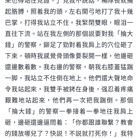
來也得站住見證。」見我不説話，楊隊長就掄
起胳膊，照着我的頭，左右開弓地打了我十幾
巴掌，打得我站立不住。我緊閉雙眼，眼泪一
直往下流。站在我左側的那個説要對我「掄大
錘」的警察，鉚足了勁對着我肩上的穴位砸了
下來，頓時我感覺骨頭像要裂開一樣，他邊砸
還邊數着數。我右邊的警察，朝我右膝蓋猛踹
一脚，我站立不住倒在地上。他們還大聲地命
令我站起來，我雙手被銬在身後，强忍着疼痛
艱難地站起來，他們再一次把我踹倒。那個
「掄大錘」的警察一拳接着一拳地往我肩上
砸，邊砸還邊逼問着：「你都跟誰聯繫？教會
的錢放哪兒了？快説！不説就打死你！」我特