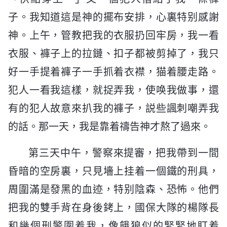
子。我知道這是神的擺布安排，心裏特别感謝
神。上午，管教把我的衣服扔回牢房，我一看
衣服、褲子上的拉鏈、扣子都被剪掉了，我只
好一手提着褲子一手抓着衣襟，猫着腰走路。
犯人一看我這樣，就捉弄我，使唤我做事，還
有的犯人故意來扒我的褲子，説些諷刺嘲弄我
的話。那一天，我是靠着禱告神才熬了過來。
第三天中午，警察來提審，把我帶到一間
昏暗的空房裏，只見墻上挂着一個鐵的刑具，
周圍滿是發黑的血迹，特别陰森、恐怖。他們
把我的雙手背在身後銬上，國保大隊的楊隊長
和幾個刑警圍着我，像餓狼似的緊緊地盯着