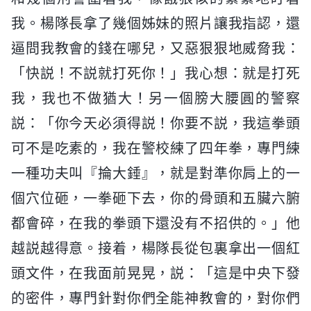
我。楊隊長拿了幾個姊妹的照片讓我指認，還
逼問我教會的錢在哪兒，又惡狠狠地威脅我：
「快説！不説就打死你！」我心想：就是打死
我，我也不做猶大！另一個膀大腰圓的警察
説：「你今天必須得説！你要不説，我這拳頭
可不是吃素的，我在警校練了四年拳，專門練
一種功夫叫『掄大錘』，就是對準你肩上的一
個穴位砸，一拳砸下去，你的骨頭和五臟六腑
都會碎，在我的拳頭下還没有不招供的。」他
越説越得意。接着，楊隊長從包裏拿出一個紅
頭文件，在我面前晃晃，説：「這是中央下發
的密件，專門針對你們全能神教會的，對你們