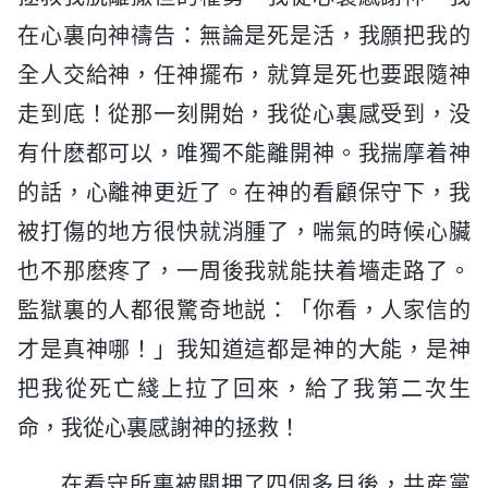
在心裏向神禱告：無論是死是活，我願把我的
全人交給神，任神擺布，就算是死也要跟隨神
走到底！從那一刻開始，我從心裏感受到，没
有什麽都可以，唯獨不能離開神。我揣摩着神
的話，心離神更近了。在神的看顧保守下，我
被打傷的地方很快就消腫了，喘氣的時候心臟
也不那麽疼了，一周後我就能扶着墻走路了。
監獄裏的人都很驚奇地説：「你看，人家信的
才是真神哪！」我知道這都是神的大能，是神
把我從死亡綫上拉了回來，給了我第二次生
命，我從心裏感謝神的拯救！
在看守所裏被關押了四個多月後，共産黨