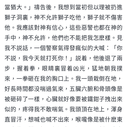
當猶大。」禱告後，我想到當初但以理被扔進
獅子洞裏，神不允許獅子吃他，獅子就不傷害
他。我應該對神有信心，這些惡警也都在神的
手中，神不允許，他們也不能把我怎麽樣。見
我不説話，一個警察氣得發瘋似的大喊：「你
不説，我今天就打死你！」説着，他後退了兩
步，握着拳，眼睛裏冒着凶光，猛地朝我撲
來，一拳砸在我的胸口上。我一頭栽倒在地，
好長時間都没喘過氣來，五臟六腑和骨頭像是
被砸碎了一樣，心臟就好像要被鐵鉗子拽出來
似的，疼得我不敢喘氣。我頭頂在地上，渾身
直冒汗，想喊也喊不出來，喉嚨像是被什麽東