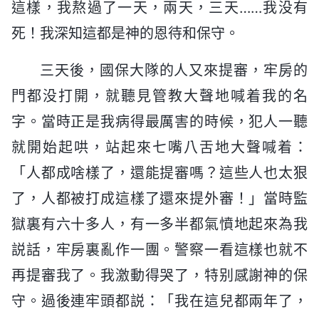
這樣，我熬過了一天，兩天，三天……我没有
死！我深知這都是神的恩待和保守。
三天後，國保大隊的人又來提審，牢房的
門都没打開，就聽見管教大聲地喊着我的名
字。當時正是我病得最厲害的時候，犯人一聽
就開始起哄，站起來七嘴八舌地大聲喊着：
「人都成啥樣了，還能提審嗎？這些人也太狠
了，人都被打成這樣了還來提外審！」當時監
獄裏有六十多人，有一多半都氣憤地起來為我
説話，牢房裏亂作一團。警察一看這樣也就不
再提審我了。我激動得哭了，特别感謝神的保
守。過後連牢頭都説：「我在這兒都兩年了，