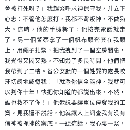
會被打死呀？」我趕緊呼求神保守我，并立下
心志：不管他怎麽打，我都不背叛神，不做猶
大。這時，他的手機響了，他接完電話就走
了。另一個警察拿了一個帆布頭套套在我頭
上，用繩子扎緊，把我拽到了一個空房間裏，
我覺得又悶又熱。不知過了多長時間，他們把
我帶到了二樓。省公安廳的一個姓龔的處長咬
牙切齒地威脅我：「就憑你信全能神，我就可
以判你十年！快把你知道的都説出來，不然，
誰也救不了你！」他還説要讓單位停發我的工
資。見我還不説話，他就讓人上網查我有没有
信神被抓捕的案底。一聽這話，我心裏一緊，