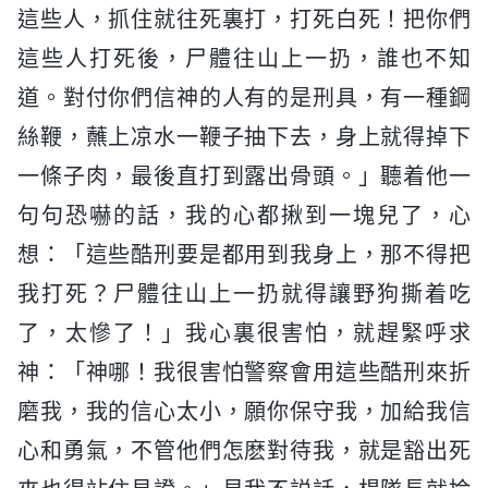
這些人，抓住就往死裏打，打死白死！把你們
這些人打死後，尸體往山上一扔，誰也不知
道。對付你們信神的人有的是刑具，有一種鋼
絲鞭，蘸上凉水一鞭子抽下去，身上就得掉下
一條子肉，最後直打到露出骨頭。」聽着他一
句句恐嚇的話，我的心都揪到一塊兒了，心
想：「這些酷刑要是都用到我身上，那不得把
我打死？尸體往山上一扔就得讓野狗撕着吃
了，太慘了！」我心裏很害怕，就趕緊呼求
神：「神哪！我很害怕警察會用這些酷刑來折
磨我，我的信心太小，願你保守我，加給我信
心和勇氣，不管他們怎麽對待我，就是豁出死