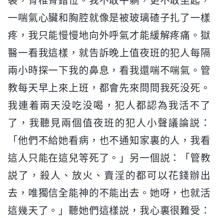
裂，脊椎骨錯位。我不敢平躺，更不敢坐起，
一喘氣心臟和胸腔就像是被玻璃碴子扎了一樣
疼，我只能慢慢地向外呼氣才能緩解疼痛。獄
醫一看我這樣，就告訴晚上值夜班的犯人每隔
兩小時探一下我的鼻息，看我還喘不喘氣。管
教每天早上來上班，都會先來問問我死没死。
我連着兩天没吃没喝，犯人都認為我活不了
了，我聽見兩個值夜班的犯人小聲議論説：
「他們不給她看病，也不通知家裏的人，我看
這人只能在這兒等死了。」另一個説：「管教
説了，殺人、放火、賣淫的都可以花錢辦出
去，唯獨信全能神的不能出去。她呀，也就活
這幾天了。」聽她們這樣説，我心裏很難受：