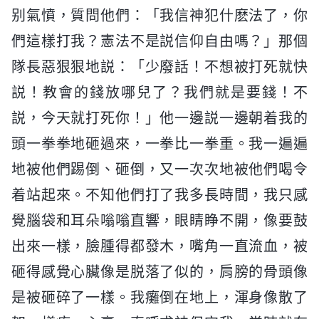
别氣憤，質問他們：「我信神犯什麽法了，你
們這樣打我？憲法不是説信仰自由嗎？」那個
隊長惡狠狠地説：「少廢話！不想被打死就快
説！教會的錢放哪兒了？我們就是要錢！不
説，今天就打死你！」他一邊説一邊朝着我的
頭一拳拳地砸過來，一拳比一拳重。我一遍遍
地被他們踢倒、砸倒，又一次次地被他們喝令
着站起來。不知他們打了我多長時間，我只感
覺腦袋和耳朵嗡嗡直響，眼睛睁不開，像要鼓
出來一樣，臉腫得都發木，嘴角一直流血，被
砸得感覺心臟像是脱落了似的，肩膀的骨頭像
是被砸碎了一樣。我癱倒在地上，渾身像散了