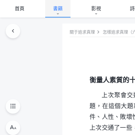
首頁
書籍
影視
詩
關于追求真理
怎樣追求真理（
衡量人素質的
上次聚會交
題，在這個大題
件、人性、敗壞
上次交通了一些