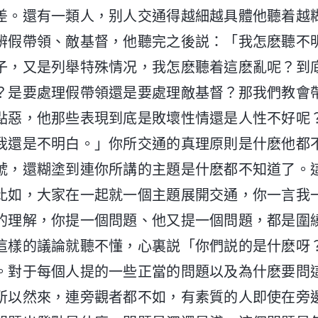
差。還有一類人，别人交通得越細越具體他聽着越
辨假帶領、敵基督，他聽完之後説：「我怎麽聽不
子，又是列舉特殊情况，我怎麽聽着這麽亂呢？到
？是要處理假帶領還是要處理敵基督？那我們教會
點惡，他那些表現到底是敗壞性情還是人性不好呢
我還是不明白。」你所交通的真理原則是什麽他都
號，還糊塗到連你所講的主題是什麽都不知道了。
比如，大家在一起就一個主題展開交通，你一言我
的理解，你提一個問題、他又提一個問題，都是圍
這樣的議論就聽不懂，心裏説「你們説的是什麽呀
。對于每個人提的一些正當的問題以及為什麽要問
所以然來，連旁觀者都不如，有素質的人即使在旁