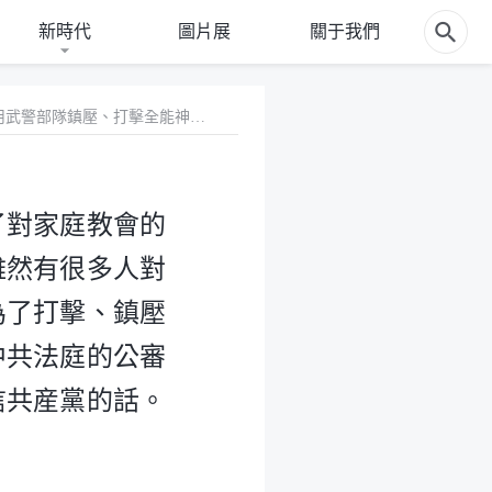
新時代
圖片展
關于我們
5 「5・28」山東招遠案發生後，中共政府就加大了對家庭教會的打擊力度，甚至動用武警部隊鎮壓、打擊全能神教會。雖然有很多人對山東招遠案提出許多疑點，認為山東招遠案就是共産黨為了打擊、鎮壓全能神教會製造輿論的假案，但不管怎樣，這個案子有中共法庭的公審判决，有中國各大媒體的宣傳報道，還是有一部分人相信共産黨的話。所以，我們想聽聽你們對山東招遠案是怎麽看的？
了對家庭教會的
雖然有很多人對
為了打擊、鎮壓
中共法庭的公審
信共産黨的話。