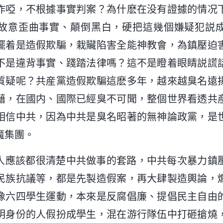
作啞，不根據事實判案？為什麽在没有證據的情况
故意歪曲事實、顛倒黑白，硬把這幾個嫌疑犯説
擺着是造假欺騙，栽贜陷害全能神教會，為鎮壓迫
不是違背事實、踐踏法律嗎？這不是瞪着眼睛説謊
質疑呢？共産黨造假欺騙這麽多年，越來越臭名遠
藉，在國内、國際已經臭不可聞，整個世界看透共
相信中共，因為中共是臭名昭著的無神論政黨，是
魔集團。
人應該都很清楚中共做事的套路，中共每次暴力鎮
民族抗議等，都是先製造假案，再大肆製造輿論，
像六四學生運動，本來是反腐倡廉、提倡民主自由
明身份的人假扮成學生，混在游行隊伍中打砸搶燒