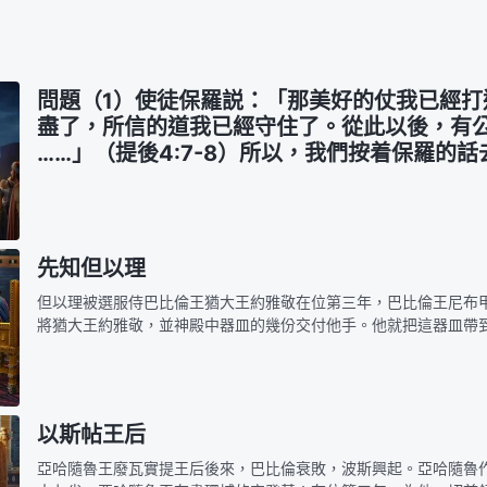
問題（1）使徒保羅説：「那美好的仗我已經打
盡了，所信的道我已經守住了。從此以後，有
……」（提後4:7-8）所以，我們按着保羅的
肯定能進天國得賞賜。
先知但以理
但以理被選服侍巴比倫王猶大王約雅敬在位第三年，巴比倫王尼布
將猶大王約雅敬，並神殿中器皿的幾份交付他手。他就把這器皿帶
神的庫中。王吩咐太監長亞施毗拿，從以色列人的宗室和貴胄中帶
貌俊美、通…
以斯帖王后
亞哈隨魯王廢瓦實提王后後來，巴比倫衰敗，波斯興起。亞哈隨魯