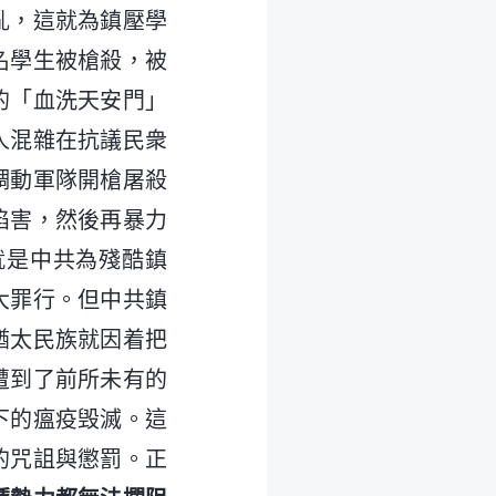
亂，這就為鎮壓學
名學生被槍殺，被
的「血洗天安門」
人混雜在抗議民衆
調動軍隊開槍屠殺
陷害，然後再暴力
就是中共為殘酷鎮
大罪行。但中共鎮
猶太民族就因着把
遭到了前所未有的
下的瘟疫毁滅。這
的咒詛與懲罰。正