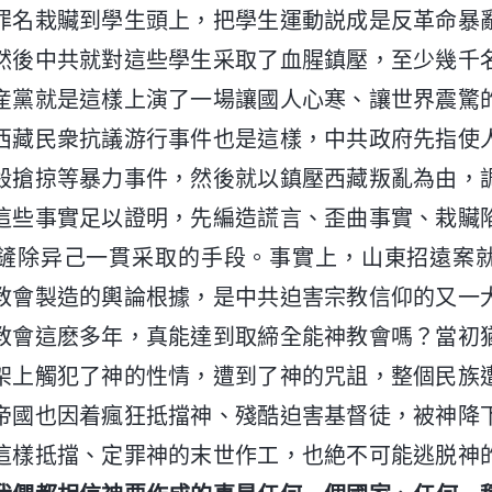
罪名栽贜到學生頭上，把學生運動説成是反革命暴
然後中共就對這些學生采取了血腥鎮壓，至少幾千
産黨就是這樣上演了一場讓國人心寒、讓世界震驚
西藏民衆抗議游行事件也是這樣，中共政府先指使
殺搶掠等暴力事件，然後就以鎮壓西藏叛亂為由，
這些事實足以證明，先編造謊言、歪曲事實、栽贜
鏟除异己一貫采取的手段。事實上，山東招遠案
教會製造的輿論根據，是中共迫害宗教信仰的又一
教會這麽多年，真能達到取締全能神教會嗎？當初
架上觸犯了神的性情，遭到了神的咒詛，整個民族
帝國也因着瘋狂抵擋神、殘酷迫害基督徒，被神降
這樣抵擋、定罪神的末世作工，也絶不可能逃脱神