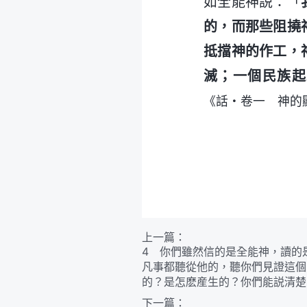
如全能神説：「
的，而那些阻撓
抵擋神的作工，
滅；一個民族起
《話・卷一 神的
上一篇：
4 你們雖然信的是全能神，讀的
凡事都聽從他的，聽你們見證這個
的？是怎麽産生的？你們能説清楚
下一篇：