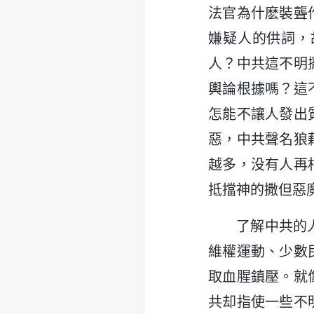
法官為什麽裝聾
嫌疑人的供詞，
人？中共這不明
輿論根據嗎？這
怎能不讓人發出
惡，中共聲名狼
越多，没有人再
抵擋神的撒但惡
了解中共的
維權運動、少數
取血腥鎮壓。就
共却指使一些不