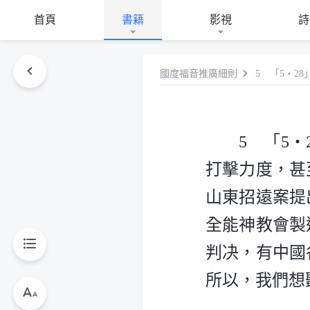
首頁
書籍
影視
詩
國度福音推廣細則
5 「5
打擊力度，甚
山東招遠案提
全能神教會製
判决，有中國
所以，我們想