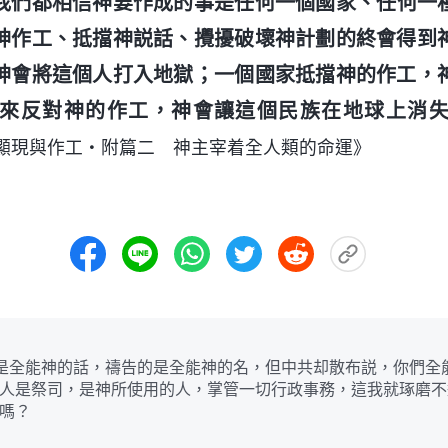
我們都相信神要作成的事是任何一個國家、任何一
神作工、抵擋神説話、攪擾破壞神計劃的終會得到
神會將這個人打入地獄；一個國家抵擋神的作工，
來反對神的作工，神會讓這個民族在地球上消
顯現與作工・附篇二 神主宰着全人類的命運》
是全能神的話，禱告的是全能神的名，但中共却散布説，你們全
人是祭司，是神所使用的人，掌管一切行政事務，這我就琢磨不
嗎？