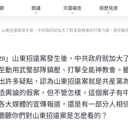
歌
朗誦
天國福音
經歷見證
・28」山東招遠案發生後，中共政府就加大
至動用武警部隊鎮壓、打擊全能神教會。
出許多疑點，認為山東招遠案就是共産黨
造輿論的假案，但不管怎樣，這個案子有
各大媒體的宣傳報道，還是有一部分人相
聽聽你們對山東招遠案是怎麽看的？