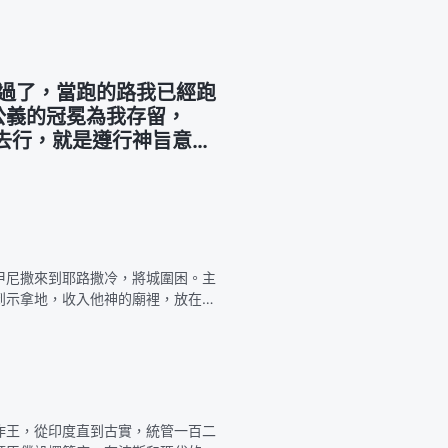
過了，當跑的路我已經跑
公義的冠冕為我存留，
話去行，就是遵行神旨意，
甲尼撒來到耶路撒冷，將城圍困。主
到示拿地，收入他神的廟裡，放在他
進幾個人來，就是年少沒有殘疾、相
作王，從印度直到古實，統管一百二