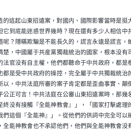
造的這起山東招遠案，對國内、國際影響當時是挺
但它到底能迷惑世界幾時？現在還有多少人相信中
道呢？隱瞞欺騙是不能長久的，謊言永遠是謊言，
清楚，中國屬于共産黨獨裁統治的國家，根本没有
的法官没有自主權，他們都聽命于中共政府，都是
也都是受中共政府的操控，完全屬于中共獨裁統治
所以，中共法庭所審的案子肯定都是歪曲事實、顛
平公正可言！中共法庭在公審山東招遠案時，那幾
至終没有接觸『全能神教會』」，「國家打擊處理
我們這個『全能神』」。從他們的供詞中完全可以
，全能神教會也不承認他們，他們與全能神教會没