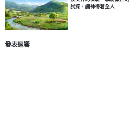
試探，讓神得着全人
發表迴響