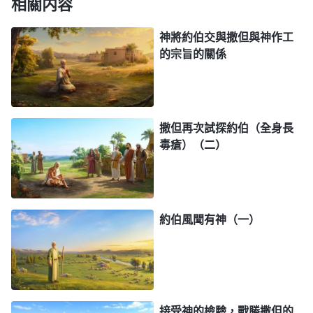
相關内容
神將約伯交與撒但與神作工
的宗旨的關係
撒但再次試探約伯（全身長
毒瘡）（二）
約伯風聞有神（一）
接受神的檢驗，戰勝撒但的