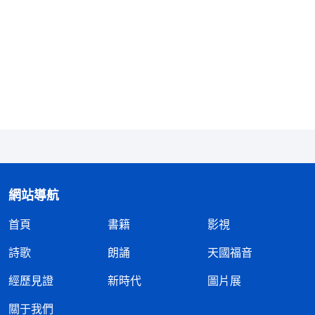
網站導航
首頁
書籍
影視
詩歌
朗誦
天國福音
經歷見證
新時代
圖片展
關于我們