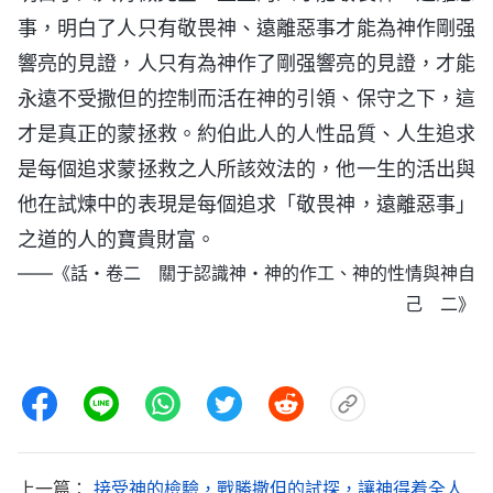
事，明白了人只有敬畏神、遠離惡事才能為神作剛强
響亮的見證，人只有為神作了剛强響亮的見證，才能
永遠不受撒但的控制而活在神的引領、保守之下，這
才是真正的蒙拯救。約伯此人的人性品質、人生追求
是每個追求蒙拯救之人所該效法的，他一生的活出與
他在試煉中的表現是每個追求「敬畏神，遠離惡事」
之道的人的寶貴財富。
——《話・卷二 關于認識神・神的作工、神的性情與神自
己 二》
上一篇：
接受神的檢驗，戰勝撒但的試探，讓神得着全人