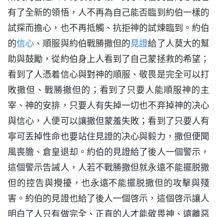
有了全新的領悟，人不再為自己能否臨到約伯一樣的
試探而擔心，也不再抵觸、抗拒神的試煉臨到。約伯
的
信心
、順服與約伯戰勝撒但的
見證
給了人莫大的幫
助與鼓勵，從約伯身上人看到了自己蒙拯救的希望；
看到了人憑着信心與對神的順服、敬畏是完全可以打
敗撒但、戰勝撒但的；看到了只要人能順服神的主
宰、神的安排，只要人有失掉一切也不弃掉神的决心
與信心，人便可以讓撒但蒙羞失敗；看到了只要人有
寧可丢掉性命也要站住見證的决心與毅力，撒但便聞
風喪膽、倉皇退却。約伯的見證給了後人一個警示，
這個警示告誡人，人若不戰勝撒但就永遠不能擺脱撒
但的控告與攪擾，也永遠不能擺脱撒但的攻擊與殘
害。約伯的見證也給了後人一個啓示，這個啓示讓人
明白了人只有做完全、正直的人才能敬畏神、遠離惡