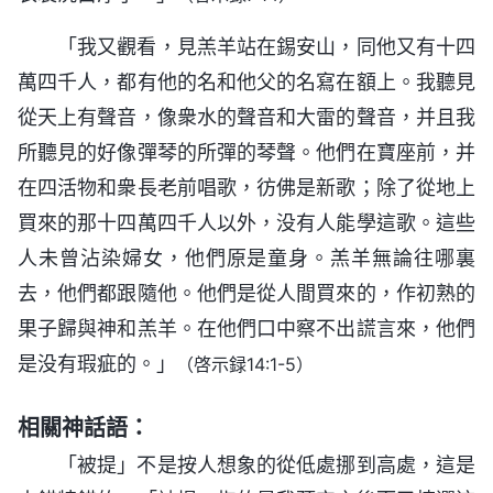
「我又觀看，見羔羊站在錫安山，同他又有十四
萬四千人，都有他的名和他父的名寫在額上。我聽見
從天上有聲音，像衆水的聲音和大雷的聲音，并且我
所聽見的好像彈琴的所彈的琴聲。他們在寶座前，并
在四活物和衆長老前唱歌，彷佛是新歌；除了從地上
買來的那十四萬四千人以外，没有人能學這歌。這些
人未曾沾染婦女，他們原是童身。羔羊無論往哪裏
去，他們都跟隨他。他們是從人間買來的，作初熟的
果子歸與神和羔羊。在他們口中察不出謊言來，他們
是没有瑕疵的。」
（啓示録14:1-5）
相關神話語：
「被提」不是按人想象的從低處挪到高處，這是