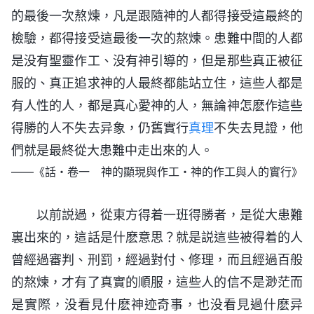
的最後一次熬煉，凡是跟隨神的人都得接受這最終的
檢驗，都得接受這最後一次的熬煉。患難中間的人都
是没有聖靈作工、没有神引導的，但是那些真正被征
服的、真正追求神的人最終都能站立住，這些人都是
有人性的人，都是真心愛神的人，無論神怎麽作這些
得勝的人不失去异象，仍舊實行
真理
不失去見證，他
們就是最終從大患難中走出來的人。
——《話・卷一 神的顯現與作工・神的作工與人的實行》
以前説過，從東方得着一班得勝者，是從大患難
裏出來的，這話是什麽意思？就是説這些被得着的人
曾經過審判、刑罰，經過對付、修理，而且經過百般
的熬煉，才有了真實的順服，這些人的信不是渺茫而
是實際，没看見什麽神迹奇事，也没看見過什麽异