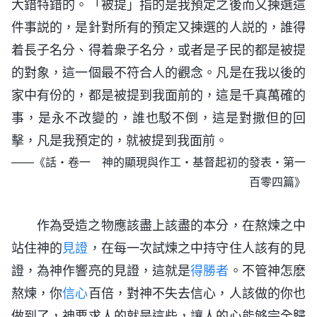
大錯特錯的。「被提」指的是我預定之後而又揀選這
件事説的，是針對所有的預定又揀選的人説的，誰得
着長子名分、得着衆子名分，或者是子民的都是被提
的對象，這一個最不符合人的觀念。凡是在我以後的
家中有份的，都是被提到我面前的，這是千真萬確的
事，是永不改變的，誰也駁不倒，這是對撒但的回
擊，凡是我預定的，就被提到我面前。
——《話・卷一 神的顯現與作工・基督起初的發表・第一
百零四篇》
作為受造之物應該盡上該盡的本分，在熬煉之中
站住神的
見證
，在每一次試煉之中持守住人該有的見
證，為神作響亮的見證，這就是
得勝者
。不管神怎麽
熬煉，你
信心
百倍，對神不失去信心，人該做的你也
做到了，神要求人的就是這些，讓人的心能够完全歸