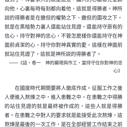
向他，心裏每時每刻都向着他，這就是得勝者。神所
説的得勝者是在撒但的權勢之下、撒但的圍攻之下，
就是在黑暗勢力裏人還能站住見證，還能持守原有的
信心，持守對神的忠心，不管怎麽樣你還能持守在神
面前貞潔的心，持守你對神真實的愛，這樣在神面前
就站住見證了，這就是神所説的得勝者了。
——《話・卷一 神的顯現與作工・當持守住你對神的忠
心》
在國度時代期間要將人徹底作成。征服工作之後
人便進入熬煉之中，進入患難之中，在患難之中得勝
的站住見證的就是最終被作成的，這些人就是得勝
者。在患難之中對人的要求就是能接受此次熬煉，這
熬煉是最後的一次工作，是在全部經營工作結束之前