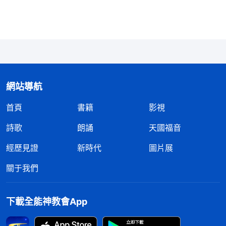
——《話・卷一 神的顯現與作工・神向全宇的説話・第十
九篇》
網站導航
首頁
書籍
影視
詩歌
朗誦
天國福音
經歷見證
新時代
圖片展
關于我們
下載全能神教會App