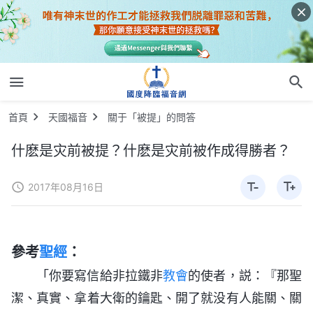
首頁
天國福音
關于「被提」的問答
什麽是灾前被提？什麽是灾前被作成得勝者？
2017年08月16日
參考
聖經
：
「你要寫信給非拉鐵非
教會
的使者，説：『那聖
潔、真實、拿着大衛的鑰匙、開了就没有人能關、關