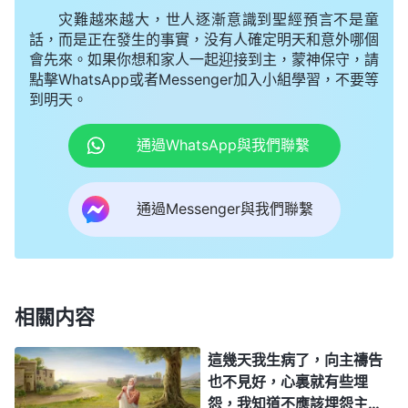
為我們成就極重無比永遠的榮耀。」在以往，你們都
灾難越來越大，世人逐漸意識到聖經預言不是童
話，而是正在發生的事實，没有人確定明天和意外哪個
聽過這句話，但誰也不明白這話的真正含義，今天深
會先來。如果你想和家人一起迎接到主，蒙神保守，請
知這話的實際意義。這句話是神在末世要成就的，而
點擊WhatsApp或者Messenger加入小組學習，不要等
到明天。
且是成就在大紅龍盤卧之地受到大紅龍殘酷迫害的人
身上，因着大紅龍是逼迫神的，是神的仇敵，所以在
通過WhatsApp與我們聯繫
此地的人都因着
信神
而受羞辱、受逼迫，所以，這話
是成就在你們這班人身上的。因着在抵擋神的地方開
通過Messenger與我們聯繫
展工作，神的一切工作都受到極大的攔阻，而且神的
許多話不能及時得到成就，人便因着神的話而受了熬
煉，這也是屬于「苦」中的成分。神在大紅龍之地開
展他的工作是相當難的，而神又藉此「難」來作了他
相關内容
的一步工作，來顯明神的智慧，顯明神的奇妙作為，
這幾天我生病了，向主禱告
藉此機會神將這班人作成。就因着人受的苦，因着人
也不見好，心裏就有些埋
的素質，因着這個污穢之地的人所有的撒但性情來作
怨，我知道不應該埋怨主，