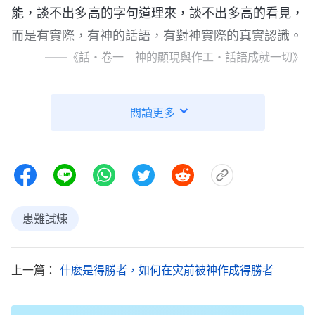
能，談不出多高的字句道理來，談不出多高的看見，
而是有實際，有神的話語，有對神實際的真實認識。
——《話・卷一 神的顯現與作工・話語成就一切》
作為每一個相信神的人都應明白，今天能够接受
閲讀更多
神在
末世
作的工作，接受神在你身上作的所有計劃中
的工作，你實在是蒙了神極大的高抬和拯救。神將全
宇的工作的重點全部作在這班人身上，將他全部的心
血代價都獻給了你們，他將全宇的靈的工作全都收回
給了你們，所以説，你們是幸運者。而且神將他的榮
患難試煉
耀從以色列——他的選民身上挪到了你們身上，要把
他的計劃的宗旨藉着你們這班人全部顯明出來，所以
上一篇：
什麽是得勝者，如何在灾前被神作成得勝者
你們都是承受神産業的，更是承受神榮耀的人。或許
你們都記得這樣的話：「我們這至暫至輕的苦楚，要