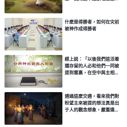
神的潔净、征服工作，使神從此得着榮耀，使神從此
可又身不由己，請問臨到病
痛該怎麽經歷呢？
得着見證他作為的人，這是神在這班人身上付出所有
什麽是得勝者，如何在灾前
代價的全部意義。
被神作成得勝者
——《話・卷一 神的顯現與作工・神的作工像人想象得那
麽簡單嗎？》
國度在人中間擴展，在人中間成形，在人中間站
經上説：「以後我們這活着
立起來，没有任何勢力能將我的國度摧毁。在今
天國
還存留的人必和他們一同被
提到雲裏，在空中與主相
度中的子民，你們有誰不是人中間的一個？有誰是人
遇。這樣，我們就要和主永
以外的情形呢？在我新的起點公布于衆時，人的反應
遠同在。」（帖前4：17）
又會是如何呢？人間之狀，你們曾親眼目睹，難道還
這話該怎麽解釋呢？
通過這麽交通，看來我們對
不打消在世長存的念頭嗎？我現在是行走在衆子民之
盼望主來被提的想法真是出
于人的觀念想象，嚴重違背
中，是生活在衆子民之間，今天對我有真實的愛，這
了主的話。那我們信主該如
樣的人有福了；對我順服之人有福了，必在我國中存
何盼望主來被提，你們能不