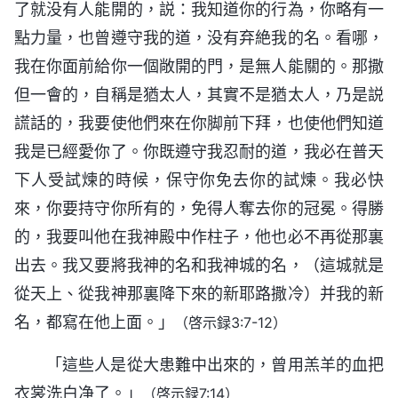
了就没有人能開的，説：我知道你的行為，你略有一
點力量，也曾遵守我的道，没有弃絶我的名。看哪，
我在你面前給你一個敞開的門，是無人能關的。那撒
但一會的，自稱是猶太人，其實不是猶太人，乃是説
謊話的，我要使他們來在你脚前下拜，也使他們知道
我是已經愛你了。你既遵守我忍耐的道，我必在普天
下人受試煉的時候，保守你免去你的試煉。我必快
來，你要持守你所有的，免得人奪去你的冠冕。得勝
的，我要叫他在我神殿中作柱子，他也必不再從那裏
出去。我又要將我神的名和我神城的名，（這城就是
從天上、從我神那裏降下來的新耶路撒冷）并我的新
名，都寫在他上面。」
（啓示録3:7-12）
「這些人是從大患難中出來的，曾用羔羊的血把
衣裳洗白净了。」
（啓示録7:14）