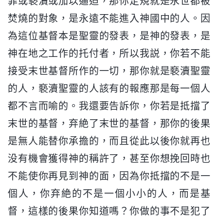
罪或褻瀆或加以逼迫，那你定規就是永世都被
焚燒的對象，是永遠不能進入神國中的人。因
為這位基督本是聖靈的發表，是神的發表，是
神在地之工作的托付者，所以我説，你若不能
接受末世基督所作的一切，那你就是褻瀆聖靈
的人，褻瀆聖靈的人該有的報應那是每一個人
都不言而喻的。我還要告訴你，你若是抵擋了
末世的基督，弃絶了末世的基督，那你的後果
是無人能替你承擔的，而且從此以後你就再也
没有機會獲得神的稱許了，甚至你想挽回時也
不能使你再見到神的面，因為你抵擋的不是一
個人，你弃絶的不是一個小小的人，而是基
督，這樣的後果你知道嗎？你做的事不是犯了