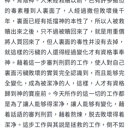
神、背叛神。人未經救贖以前，已有許多撒但
的毒素種到人裏面了，人經過撒但敗壞幾千
年，裏面已經有抵擋神的本性了，所以人被救
贖出來之後，只不過被贖回來了，就是用重價
將人買回來了，但人裏面的毒性并没有去掉，
就這樣的污穢的人還得經過變化才有資格事奉
神。藉着這一步審判刑罰的工作，使人對自己
裏面污穢敗壞的實質完全認識到，而且能够完
全變化，成為被潔净的人，這樣，人才有資格
歸到神的寶座前。今天所作的這一切的工作都
是為了讓人能够得潔净，讓人能够有變化，藉
着話語的審判刑罰，藉着熬煉，脱去敗壞得着
潔净。這步工作與其説是拯救的工作，倒不如