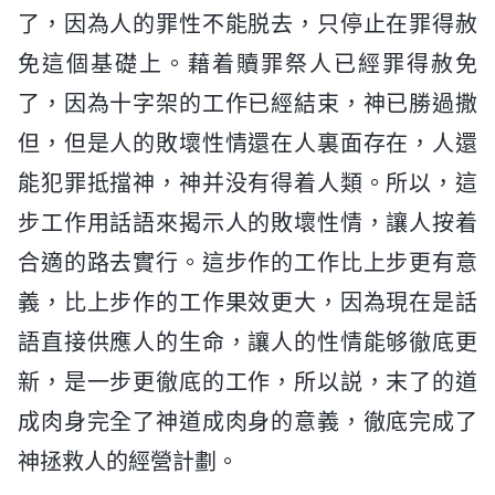
了，因為人的罪性不能脱去，只停止在罪得赦
免這個基礎上。藉着贖罪祭人已經罪得赦免
了，因為十字架的工作已經結束，神已勝過撒
但，但是人的敗壞性情還在人裏面存在，人還
能犯罪抵擋神，神并没有得着人類。所以，這
步工作用話語來揭示人的敗壞性情，讓人按着
合適的路去實行。這步作的工作比上步更有意
義，比上步作的工作果效更大，因為現在是話
語直接供應人的生命，讓人的性情能够徹底更
新，是一步更徹底的工作，所以説，末了的道
成肉身完全了神道成肉身的意義，徹底完成了
神拯救人的經營計劃。