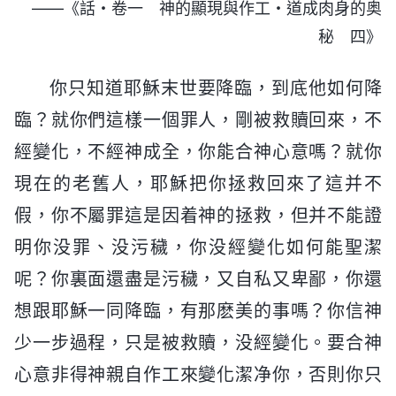
——《話・卷一 神的顯現與作工・道成肉身的奥
秘 四》
你只知道耶穌末世要降臨，到底他如何降
臨？就你們這樣一個罪人，剛被救贖回來，不
經變化，不經神成全，你能合神心意嗎？就你
現在的老舊人，耶穌把你拯救回來了這并不
假，你不屬罪這是因着神的拯救，但并不能證
明你没罪、没污穢，你没經變化如何能聖潔
呢？你裏面還盡是污穢，又自私又卑鄙，你還
想跟耶穌一同降臨，有那麽美的事嗎？你信神
少一步過程，只是被救贖，没經變化。要合神
心意非得神親自作工來變化潔净你，否則你只