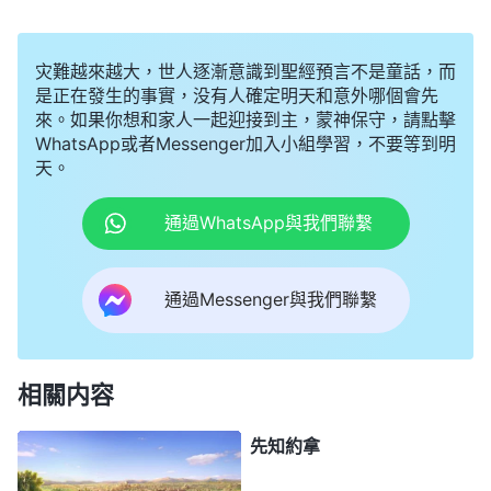
灾難越來越大，世人逐漸意識到聖經預言不是童話，而
是正在發生的事實，没有人確定明天和意外哪個會先
來。如果你想和家人一起迎接到主，蒙神保守，請點擊
WhatsApp或者Messenger加入小組學習，不要等到明
天。
通過WhatsApp與我們聯繫
通過Messenger與我們聯繫
相關内容
先知約拿