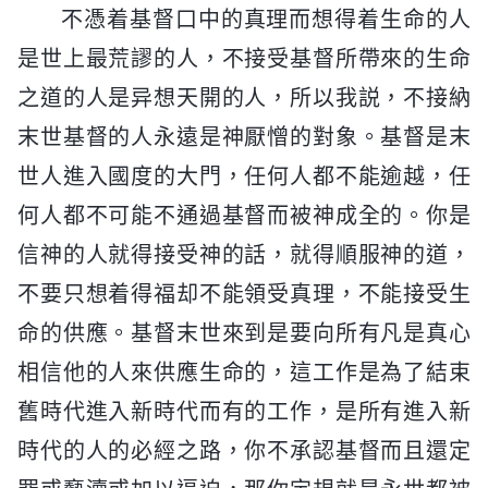
不憑着基督口中的真理而想得着生命的人
是世上最荒謬的人，不接受基督所帶來的生命
之道的人是异想天開的人，所以我説，不接納
末世基督的人永遠是神厭憎的對象。基督是末
世人進入國度的大門，任何人都不能逾越，任
何人都不可能不通過基督而被神成全的。你是
信神的人就得接受神的話，就得順服神的道，
不要只想着得福却不能領受真理，不能接受生
命的供應。基督末世來到是要向所有凡是真心
相信他的人來供應生命的，這工作是為了結束
舊時代進入新時代而有的工作，是所有進入新
時代的人的必經之路，你不承認基督而且還定