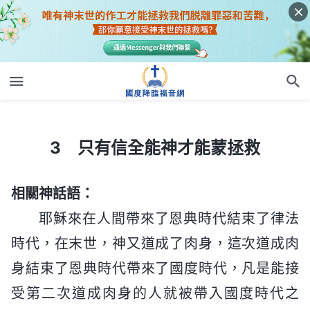
3 只有信全能神才能蒙拯救
3 只有信全能神才能蒙拯救
相關神話語：
耶穌來在人間帶來了恩典時代結束了律法
時代，在末世，神又道成了肉身，這次道成肉
身結束了恩典時代帶來了國度時代，凡是能接
受第二次道成肉身的人就被帶入國度時代之