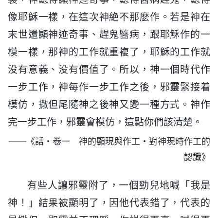
像耶穌一樣，在這次神絶不那麽作。若是神在
末世還顯神迹奇事、趕鬼醫病，跟耶穌作的一
模一樣，那神的工作就重複了，耶穌的工作就
没有意義、没有價值了。所以，神一個時代作
一步工作，神每作一步工作之後，邪靈緊接着
模仿，撒但尾隨神之後神又變一種方式。神作
完一步工作，邪靈會模仿，這點你們該清楚。
——《話・卷一 神的顯現與作工・對神現時作工的
認識》
有些人讓邪靈附了，一個勁兒地喊「我是
神！」結果被顯明了，因他代表錯了，代表的