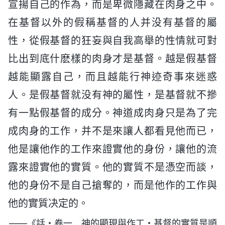
宣揚自己的作為，而是卑微隱藏在肉身之中。
在基督以外的假稱基督的人并没有基督的屬
性，從假基督的狂妄與自我高舉的性情就可對
比出到底什麽樣的肉身才是基督。越是假基督
越能顯露自己，而且越能行神迹奇事來迷惑
人。是假基督就没有神的屬性，是基督就不摻
有一點假基督的成分。神道成肉身只是為了完
成肉身的工作，并不是來讓人都看見他而已，
他是讓他作的工作來證實他的身份，讓他的流
露來證實他的實質。他的實質不是憑空而談，
他的身份不是自己搶奪的，而是他作的工作與
他的實質决定的。
——《話・卷一 神的顯現與作工・基督的實質是順