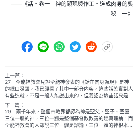
——《話・卷一 神的顯現與作工・道成肉身的奥
秘 一》
上一篇：
27 全能神教會見證全能神發表的《話在肉身顯現》是神
的親口發聲，我已經看了其中一部分内容，這些話確實對人
有些造就，不是一般人能説出來的，但我認為這些話只是人
得着聖靈開啓所説的話，并不是神的親口説話。
下一篇：
29 兩千年來，整個宗教界都認為神是聖父、聖子、聖靈
三位一體的神，三位一體是整個基督教教義的經典理論，而
全能神教會的人却説三位一體是謬論，三位一體的神根本不
存在，這不是否認基督教的基本信條嗎？