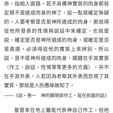
命，指給人道路。若不具備神實質的肉身那就
定規不是道成肉身的神了，這一點是確定無疑
的。人要考察是否是神所道成的肉身，那就得
從他所發表的性情與説話中來確定，也就是
説，確定是否是神所道成的肉身，或確定是否
是真道，必須得從他的實質上來辨别。所以
説，是不是神所道成的肉身，關鍵在乎其實質
（作工、説話、性情等等更多的方面），并不
在乎其外表。人若因為考察其外表而忽視了其
實質，那就是人的愚昧無知了。
——《話・卷一 神的顯現與作工・寫在前面的話》
基督來在地上雖能代表神自己作工，但他