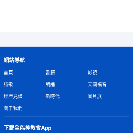
題作不了這項工作，所以才來過問的。有些人對這種
過問就很抵觸、很反感，不願意讓人過問，只要有人
過問他就有抵觸、有猜疑，他總琢磨，『為什麽總是
過問、了解呢？是不是不相信我、看不上我？要是不
相信我就别用我！』他對上面的過問、監督總不理
解，還有抵觸。這樣的人有没有理智啊？為什麽不允
許上面過問、監督呢？為什麽還能抵觸、反抗呢？這
網站導航
是什麽問題？他不管自己盡本分有没有果效、會不會
首頁
書籍
影視
影響工作進度，他盡本分不尋求真理原則，自己想怎
詩歌
朗誦
天國福音
麽做就怎麽做，不考慮工作的果效與效率，絲毫不考
經歷見證
新時代
圖片展
慮神家利益，更不考慮神的心意、神的要求如何，他
的思想是『我盡本分有我的辦法、套路，你别要求我
關于我們
太高，也别要求太細，我能盡本分就不錯了，我不能
太累太苦』。他對上面過問、了解工作都不理解，這
下載全能神教會App