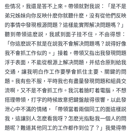
些情况，我還是答不上來。帶領就對我説：「是不是
弟兄姊妹向你反映什麽你就聽什麽，没有從他們反映
的事情中發現根源問題？這樣能實際解决問題嗎？」
聽到帶領這麽説，我感到面子挂不住，不由得想：
「你這麽説不就是在説我不會解决問題嗎？説得好像
我不會抓工作似的。」接着，帶領又指出我發現問題
浮于表面，不能從根源上解决問題，并結合原則給我
交通，讓我明白作工作要學會抓住主要、關鍵的問
題。我有些不服，平時我也有盡量發現問題和組員交
流啊，又不是不會抓工作。我沉着臉盯着電腦，不想
搭理帶領，打字的時候故意把鍵盤敲得很響，以此發
泄心中不滿的情緒，「帶領當着兩個同工的面這樣説
我，這讓别人怎麽看我呀？怎麽光指點我一個人的問
題呢？難道其他同工的工作都作到位了？」我覺得帶