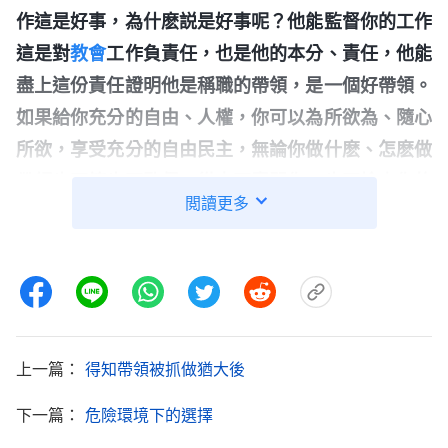
作這是好事，為什麽説是好事呢？他能監督你的工作
這是對
教會
工作負責任，也是他的本分、責任，他能
盡上這份責任證明他是稱職的帶領，是一個好帶領。
如果給你充分的自由、人權，你可以為所欲為、隨心
所欲，享受充分的自由民主，無論你做什麽、怎麽做
帶領也不管也不監督，從來不責問你，也不檢查你的
閲讀更多
工作，發現問題也不説，對你不是哄就是商量，這是
不是好的帶領啊？很顯然不是，這個帶領是在坑害
你。他縱容你作惡，縱容你違背原則為所欲為，這是
把你往火坑裏推，這不是一個負責任的合格的帶領。
反之，如果帶領能時常地監督你，發現你工作中的問
上一篇：
得知帶領被抓做猶大後
題能够及時地提醒或者指責揭露，對你錯誤的追求與
盡本分中的偏差能及時地給予指正、幫助，在他的監
下一篇：
危險環境下的選擇
督、指責、供應、幫助之下你對待本分的錯誤態度改