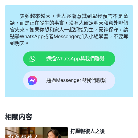
變了，一些謬妄的觀點放下了，自己的想法、出于血
灾難越來越大，世人逐漸意識到聖經預言不是童
氣的東西逐漸地少了，能够心平氣和地接受正確的合
話，而是正在發生的事實，没有人確定明天和意外哪個
乎
真理
原則的説法、觀點了，這對你是不是有好處
會先來。如果你想和家人一起迎接到主，蒙神保守，請
啊？這益處就太大了！
」
點擊WhatsApp或者Messenger加入小組學習，不要等
《話・卷五 帶領工人的職
到明天。
神的話讓我的心平静了下
責・帶領工人的職責（七）》
來，我明白神不喜歡看到我這種滿腹怨氣的樣子，而
通過WhatsApp與我們聯繫
是希望我能够安静下來先反省自己工作中存在的偏
差、問題，接受帶領的監督、指點。看到神説對工作
通過Messenger與我們聯繫
負責的帶領工人會跟進了解每個人的工作，發現工作
中的問題、偏差能够及時給予指點、糾正，有時候態
度嚴厲一些，甚至帶着指責對付，其實都是對工作負
責，是為了把工作作好，這是一個合格的帶領該做
相關内容
的。面對帶領的監督、指點，有理智的人就應該積極
打壓報復人之後
地接受過來，而自己面對帶領的監督指點首先就是抵