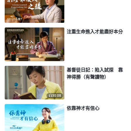
觸，在心裏為自己講理辯解，想挽回自己的臉面，我
這哪有一點兒接受的態度呀？想想自己剛被選作組
長，缺少很多，帶領對我的工作監督、過問、指點這
注重生命進入才能盡好本分
是對工作負責。就像帶領指出我看問題浮于表面，不
了解組員不能和諧配搭的根源問題，解决問題不徹
底，仔細回想確實是這樣，我抓工作浮于表面不能從
根源上解决問題，工作自然不會有好的果效。對待帶
基督徒日記：陷入試探 靠
領的指點，我應該有理智地接受過來，不應該抵觸、
神得勝（有聲讀物）
講理。想到這兒，我對帶領就不怎麽抵觸了。過後我
又想到神説過得在臨到的每件事上反省認識自己，這
30:08
樣才能有長進變化，我就有意識地找相關的神話語揣
依靠神才有信心
摩反省，同時也在心裏默默地禱告神，願神開啓帶領
我認識自己。