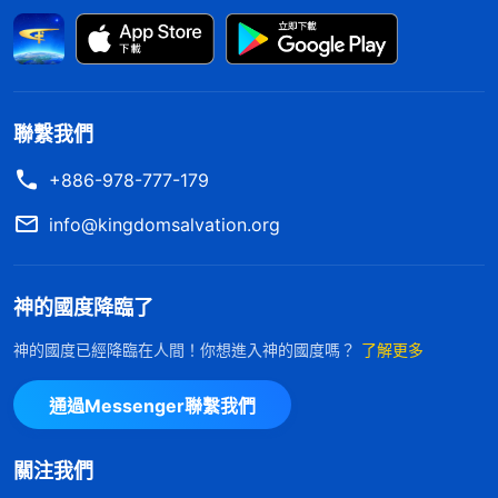
個不理解裏面缺少什麽東西？是不是缺少順服？是不
是缺少責任心、缺少忠心？他盡本分如果真能負責
任、有忠心的話，那上面過問工作他會不會排斥？
（不會。）
他就能理解了。他如果真不理解，只有一
聯繫我們
種情况，就是他把本分當成職業、當成飯碗了，以此
+886-978-777-179
來撈取資本，同時也把所盡的本分當成了得賞賜的條
件、籌碼，只做點面子活應付上面，根本没有把神的
info@kingdomsalvation.org
托付當成自己的本分、義務，所以上面過問或者監督
工作他就有反感、抵觸的心理。是不是這樣？
神的國度降臨了
（是。）
這個問題出在哪兒？問題的實質是什麽？就
神的國度已經降臨在人間！你想進入神的國度嗎？
了解更多
是他對待這項工作的態度是錯誤的，他只考慮肉體安
逸舒適，只考慮自己的地位臉面，而不考慮工作果
通過Messenger聯繫我們
效、神家利益，絲毫不尋求按真理原則辦事。如果他
真有點良心理智的話就能理解上面的過問與監督了，
關注我們