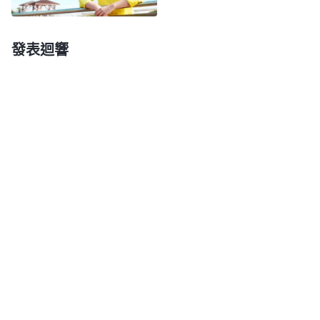
一天早上靈修時，我看到一段神的話：「
有的人
上面交代給他一項工作，多長時間也没有一點兒進
發表迴響
展，他到底有没有在作，作得怎麽樣，中間有没有什
麽難處、問題，他也不跟上面説，没有任何反饋。有
些工作着急不能耽誤，但他做事拖拖拉拉，拖了很長
時間也没完成，上面就得過問。這一過問，他臉上挂
不住了，心裏就抵觸，『這工作剛交代完十來天，還
没摸着頭緒就來過問，上面對人要求也太高了吧！』
這一過問，他還挑起毛病來了。這是什麽問題呢？你
們説上面過問這是不是很正常的？一方面是想了解工
作進展的情况，還存在什麽難處需要解决，另外還想
了解作這工作的人素質怎麽樣，到底能不能解决問題
作好工作，上面要知道實底，多數時候是在這種情况
下過問的，這難道不應該嗎？上面就怕你不會解决問