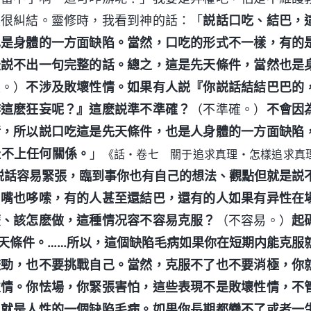
裏很糾結。靈修時，我看到神的話：「
説話口吃、結巴，
也是身體的一方面缺陷。當然，口吃的形式不一樣，有的
天説不出一句完整的話。總之，這是先天條件，當然也是
及。）
不涉及敗壞性情。如果有人説『你説話結結巴巴的
咋這麽狂妄呢？』這麽説準不準確？
（不準確。）
不會因
情，所以説口吃這是先天條件，也是人身體的一方面缺陷
扯不上任何關係。
」
《話・卷七 關于追求真理・怎樣追求真
説話容易緊張，臨到事你也有自己的想法、觀點但就是説
，嘴也哆嗦，有的人甚至還結巴，還有的人如果有异性在
麽、該怎麽做，這種情况容不容易克服？
（不容易。）
起
天條件。……所以，這個缺陷毛病如果你在短期内能克服
較勁，也不要挑戰自己。當然，克服不了也不要消極，你
性情。你怯場，你緊張害怕，這些表現不是敗壞性情，不
也就是人性的一個缺陷毛病。如果你長期都變不了或者一