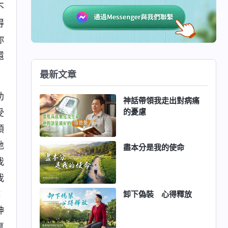
不
得
你
還
最新文章
助
神話帶領我走出對病痛
的憂慮
受
領
地
盡本分是我的使命
我
我
：
卸下偽裝 心得釋放
神
裏