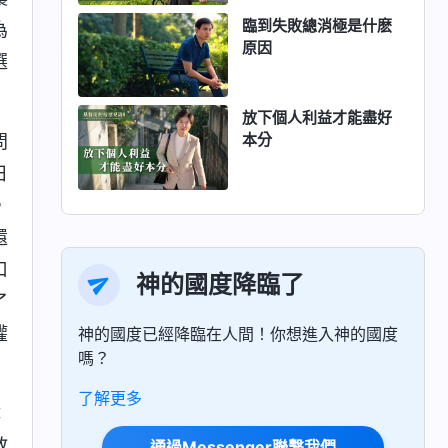
臨到失敗總消極是什麽
為
原因
選
放下個人利益才能盡好
本分
問
日
，
還
口
神的國度降臨了
了
權
神的國度已經降臨在人間！你想進入神的國度
嗎？
了解更多
：
教
通過Messenger聯繫我們