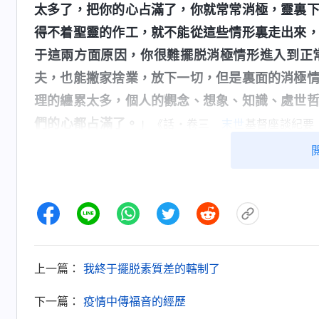
太多了，把你的心占滿了，你就常常消極，靈裏
得不着聖靈的作工，就不能從這些情形裏走出來
于這兩方面原因，你很難擺脱消極情形進入到正
夫，也能撇家捨業，放下一切，但是裏面的消極
理的纏累太多，個人的觀念、想象、知識、處世
們的心都占滿了。
」
《話・卷三
末世
基督座談紀要
在選舉的事上一直很被動，除了受自身口吃這一
工作多了接觸的弟兄姊妹就更多了，而且帶領需
的人知道我有口吃的缺陷了，那不是臭名遠揚了
憑着「人活臉面，樹活皮」的撒但毒素活着，總
面，我不考慮教會工作的需要，一次次地放弃參
真是太自私卑鄙了！神家澆灌培養我多年，我應
上一篇：
我終于擺脱素質差的轄制了
該責無旁貸地接受順服。可我為了維護臉面逃避
下一篇：
疫情中傳福音的經歷
讓神厭憎恨惡的。我這才明白，我活得壓抑痛苦