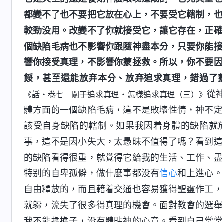
都變不了也不要把它放在心上，不要受它轄制，
較勁没用。改變不了你就接受它，讓它存在，正
個缺陷毛病也不影響你跟隨神盡本分，只要你能
響你接受真理，不影響你蒙拯救。所以，你不要
餒，甚至還能放弃本分、放弃追求真理，錯過了
從
《話・卷七 關于追求真理・怎樣追求真理（三）》
體方面的一個缺陷毛病，這不是敗壞性情，神不
該受自身缺陷的轄制。如果我因着身體的缺陷就
事，這不是因小失大，太愚昧不值得了嗎？看到
的缺陷看得很重，就覺得它給我的生活、工作、
特别的自卑孤僻，做什麽事都没有
信心
和上進心
自由釋放的，而且藉着交通也容易獲得聖靈作工
就躲，流失了很多得真理的機會。面對教會的選
我不能擔擔子，没有體貼神的心意。看到自己常