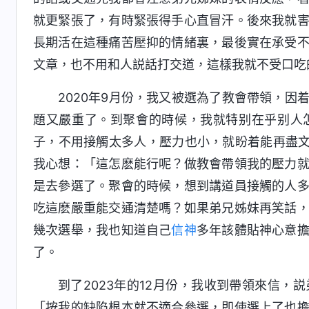
就更緊張了，有時緊張得手心直冒汗。後來我就
長期活在這種痛苦壓抑的情緒裏，最後實在承受
文章，也不用和人説話打交道，這樣我就不受口吃
2020年9月份，我又被選為了教會帶領，
題又嚴重了。到聚會的時候，我就特别在乎别人
子，不用接觸太多人，壓力也小，就盼着能再盡文
我心想：「這怎麽能行呢？做教會帶領我的壓力
是去參選了。聚會的時候，想到講道員接觸的人
吃這麽嚴重能交通清楚嗎？如果弟兄姊妹再笑話
幾次選舉，我也知道自己
信神
多年該體貼神心意
了。
到了2023年的12月份，我收到帶領來信
「按我的缺陷根本就不適合參選，即使選上了也