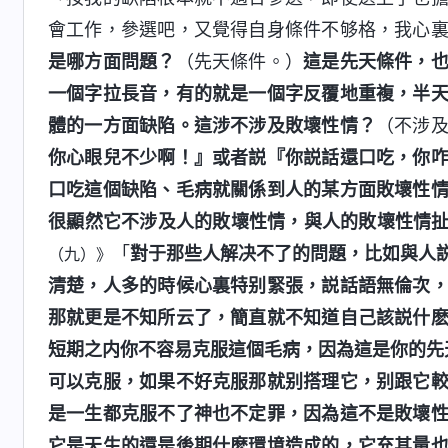
會工作，參選吧，又覺得自身條件不够格，我心
是哪方面問題？
（先天條件。）
這是先天條件，
一個字拉長音，有的就是一個字反覆地重複，半
體的一方面缺陷。這涉不涉及敗壞性情？
（不涉
你心眼兒不少啊！』或者説『你説話還口吃，你
口吃這個缺陷、毛病就關係到人的某方面敗壞性
很顯然它不涉及人的敗壞性情，與人的敗壞性情
「
對于那些人解决不了的問題，比如與人
（九）》
清楚，人多的時候心裏特别緊張，説話語無倫次
那就更是不知所云了，簡直就不知道自己該説什
短期之内你不容易克服這個毛病，因為這是你的先
可以克服，如果不好克服那就别搭理它，别跟它
是一生都克服不了神也不定罪，因為這不是敗壞
它是天生的還是後期什麽環境造成的，它充其量