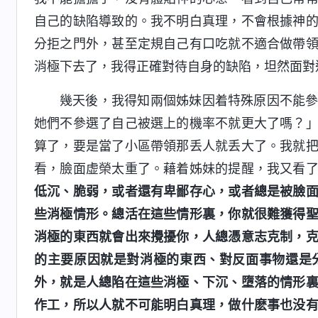
自己的缺陷導致的。我不明白真理，不會根據神
分拒之門外，甚至定規自己有口吃就不適合做帶
消極下去了，我得正確對待自身的缺陷，坦然面對
幾天後，我得知兩個姊妹因着特殊原因不能
她們不參選了自己被選上的機率不就更大了嗎？
算了，要是當了小區帶領那丢人就丢大了。我就
看，臉面虚榮太重了。藉着姊妹的提醒，我又看
低沉、脆弱，或者還有卑鄙存心，或者總是被臉
些消極情形。總活在這些情形裏，你就很難獲得
消極的東西就會出來攪擾你，人總憑意志克制，
的主要原因就是對消極的東西、對反面事物還是
外，就是人總陷在這些消極、下沉、墮落的情形
作工，所以人就不可能明白真理，做什麽事也没