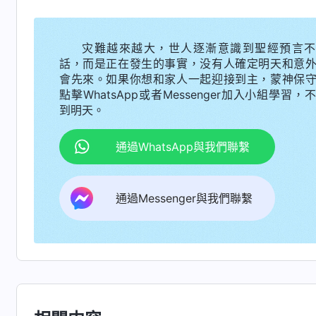
時我也感受到神的良苦用心，神没有因着我的缺
缺陷和敗壞性情的轄制捆綁消沉退縮時，神又用
灾難越來越大，世人逐漸意識到聖經預言不
神的愛太真實了，我不應該再消沉被動，得放下不
話，而是正在發生的事實，没有人確定明天和意
會先來。如果你想和家人一起迎接到主，蒙神保
後來，我又看到神的話：「
如果你的人性理
點擊WhatsApp或者Messenger加入小組學習，
到明天。
它、接納它，這對你有益處。接納它不等于要受
認清自己就是普通的敗壞人類中的一員，自己有
通過WhatsApp與我們聯繫
將話語、將生命作在人裏面，讓人達到蒙拯救，
缺陷，要允許自己的毛病缺陷與自己共存，不要
通過Messenger與我們聯繫
總覺得低人一等。你并不低人一等，你如果為盡
心，那你在神面前就像金子一樣珍貴。如果你盡
好，那你在神面前也不珍貴，連沙子都不如。
」
《
明白了，神對人并没有過高的要求，而是讓人量
自己原有的發揮出來，盡心盡力地配合神就滿意
分。想想以往自己因着口吃的缺陷變得消沉自卑