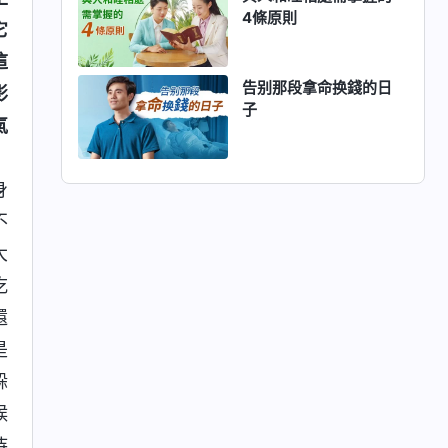
4條原則
它
這
告别那段拿命换錢的日
影
子
氣
」
身
不
大
吃
還
是
躲
候
待