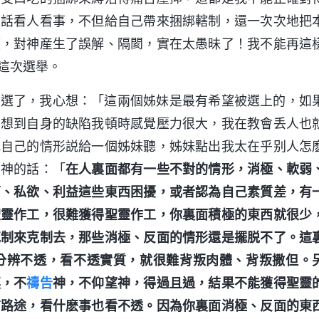
的話看人看事，不但給自己帶來捆綁轄制，還一次次地把
領，對神産生了誤解、隔閡，實在太愚昧了！我不能再這
這次選舉。
參選了，我心想：「這兩個姊妹是最有希望被選上的，如
」想到自身的缺陷我頓時感覺壓力很大，我在教會丢人也
把自己的情形説給一個姊妹聽，姊妹點出我太在乎别人怎
了神的話：「
在人裏面都有一些不對的情形，消極、軟弱
面、私欲、利益這些東西困擾，或者認為自己素質差，有
聖靈作工，很難獲得聖靈作工，你裏面積極的東西就很少
克制來克制去，那些消極、反面的情形還是擺脱不了。這
分辨不透，看不透實質，就很難背叛肉體、背叛撒但。
裏，不
禱告
神，不仰望神，得過且過，結果不能獲得聖靈
有路途，看什麽事也看不透。因為你裏面消極、反面的東