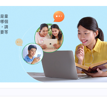
陷而嫌弃我，一次次地給我提拔培養的機會。當我受自身
話語開啓光照我，讓我明白真理擺脱負面情緒的捆綁。看
是童
對的存心好好配合參與選舉。
外哪個
守，請
智是正常的，你就應該正確面對自己的缺陷毛病，能承
不要等
它的轄制，不等于要常常因它而消極，而是不受它的轄制
毛病、有缺陷，没有什麽可誇的，是神高抬人盡本分，神
脱離撒但權勢，這完全是神在高抬人。任何人都有毛病、
迴避它，也不要包裹它，不要因此常常内心感覺壓抑，甚
本分能達到盡心、盡力、盡意，盡自己所能，有一顆真誠
本分不能付代價、没有忠心，即使你的先天條件比一般
從神的話中
話・卷七 關于追求真理・怎樣追求真理（三）》
力而行，根據自己的素質、工作能力在先天條件的基礎上
了。神不要人的虚誇偽裝，而是喜歡人用一顆誠實的心盡
、敏感脆弱，很在乎别人的看法，還因此一次次地拒絶