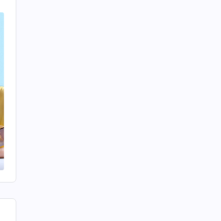
的
到
認
，
要
有
至
的
人
我
把
本
參