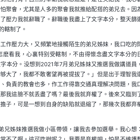
害怕聚會，尤其是人多的聚會我就推給配搭的弟兄去。因
不了壓力我就辭職了。辭職後我盡上了文字本分，整天篩
的轄制了。
因着工作壓力大，又頻繁地接觸陌生的弟兄姊妹，我口吃的
怎麽看我，心裏特别受轄制，不由得懷念盡文字本分的
字本分。没想到2021年7月弟兄姊妹又推選我做講道員
就够大了，我都不敢奢望再被提拔了。」但是出于理智我
多、負責的教會也多，作工作得靠交通真理解决問題，我
，那我這臉不就丢盡了嗎？最後我就弃權了。後來又臨到
擔擔子，可是一想到自身的缺陷就退縮了，那幾次我都弃
，説弟兄姊妹推選我做小區帶領，讓我去參加選舉。我心想
擔當不了啊。這可咋辦呢？」我要是弃權吧，怕是不維護