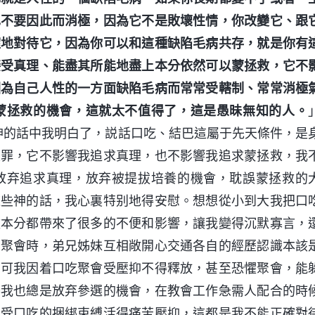
也不要因此而消極，因為它不是敗壞性情，你改變它、跟
確地對待它，因為你可以和這種缺陷毛病共存，就是你有
接受真理、能盡其所能地盡上本分依然可以蒙拯救，它不
因為自己人性的一方面缺陷毛病而常常受轄制、常常消極
蒙拯救的機會，這就太不值得了，這是愚昧無知的人。
神的話中我明白了，説話口吃、結巴這屬于先天條件，是
定罪，它不影響我追求真理，也不影響我追求蒙拯救，我
放弃追求真理，放弃被提拔培養的機會，耽誤蒙拯救的
這些神的話，我心裏特别地得安慰。想想從小到大我把口
盡本分都帶來了很多的不便和影響，讓我變得沉默寡言，
。聚會時，弟兄姊妹互相敞開心交通各自的經歷認識本該
，可我因着口吃聚會受壓抑不得釋放，甚至恐懼聚會，能
舉我也總是放弃參選的機會，在教會工作急需人配合的時
常受口吃的捆綁束縛活得痛苦壓抑，這都是我不能正確對