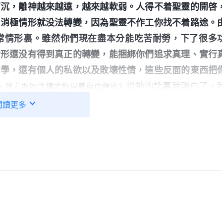
下沉，離神越來越遠，越來越軟弱。人得不着聖靈的開啓
，消極情形就没法轉變，因為聖靈不作工你找不着路途。
常情形裏。雖然你們現在盡本分能吃苦耐勞，下了很多
情形還没有得到真正的轉變，能捆綁你們追求真理、實行
哲學，還有個人的私欲以及敗壞性情，這些反面的東西把
從神的話裏我明白了，
・脱去敗壞性情才能得着自由釋放》
缺陷毛病的轄制以外，還受虚榮臉面的捆綁。我覺得負責
閲讀更多
要交通真理解决問題，如果給他們聚會交通卡住了就有更
嗎？想到這些我就不敢參加選舉了，也不想被提拔培養。
想着把自己的缺陷極力地包裹起來，不讓人看到我不好的
選的機會，眼睁睁地看着教會工作急需人配合也要弃權，
該擔起教會工作，這也是我作為受造之物當盡的責任，我
、拒絶參選，不想為神家擔擔子，一點兒都不識抬舉，這
是自己太注重虚榮臉面，太在乎别人的評價看法導致的。