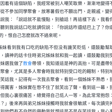
。因着有這個缺陷，我經常被别人嘲笑取樂，漸漸地變得
我從不參加同學聚會，放寒暑假也不願出門、走親戚，變
就説我：「説話就不能慢點，别搶話！再這樣下去，我看
事聽到我説話口吃就調侃説：「你説話咋還結巴上了？你
的，恨自己怎麽就改不過來呢。
兄姊妹看到我有口吃的缺陷不但没有譏笑貶低，還鼓勵幫
張，讀神的話卡住時弟兄姊妹就和我一起讀，還鼓勵我别
姊妹選我做了
教會
帶領，我知道這是神的高抬。可是盡帶
妹聚會，尤其是多人聚會時我就特别受口吃的轄制，特别
會笑話我。記得有一次我去聚會，看到一個姊妹不熟悉，
卡得厲害，姊妹實在憋不住了就笑出了聲。看到這一幕，
，但我心裏很痛苦，總覺得自己低人一等，為此常常抱怨
呢？」後來再與弟兄姊妹接觸時我就會很敏感，每次讀完
看到他們有不自然的舉動我就想這是不是在笑話我，我心