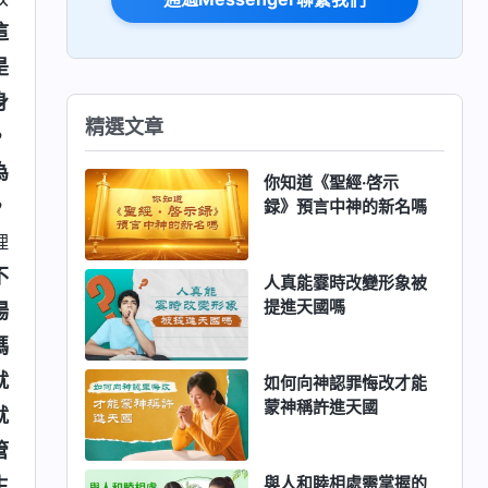
這
是
身
精選文章
，
為
你知道《聖經·啓示
，
録》預言中神的新名嗎
理
不
人真能霎時改變形象被
提進天國嗎
場
碼
就
如何向神認罪悔改才能
蒙神稱許進天國
就
管
與人和睦相處需掌握的
生