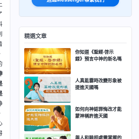
上
了
料
到
精選文章
着
你知道《聖經·啓示
，
録》預言中神的新名嗎
的
神
人真能霎時改變形象被
是
提進天國嗎
是
静
如何向神認罪悔改才能
，
蒙神稱許進天國
心
得
與人和睦相處需掌握的