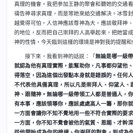
真理的機會。我把參加王静的聚會和聽她的交通
禱告神尋求真理，而是等她來給交通解决。冰雪
越覺得可怕，人信神應該尊神為大，應該敬拜神
的地位，反而把自己崇拜的人高舉起來，把她當
神的性情，今天臨到這樣的環境是神對我的提醒和
接下來，我看到神的話説：「
無論是哪一級
就認為他有真理實際，能幫助你，凡事都仰望他
得落空，因為這個出發點本身就是錯誤的。任何
不代表他具備真理，所以凡是崇拜人、仰望人、
神、跟隨神。無論哪一級帶領工人都是普通人，
有本事，應該領導你，應該處處高人一籌，那你
一方面會讓你不知不覺地用一些不符合實際的要
一方面，你不知不覺會被他的氣質、恩賜、才幹
從他開始成為你的榜樣、你崇拜的對象，到成為