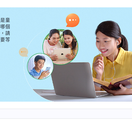
和我們交通不應該崇拜人，反而還很高興、很享受。結合
工講道，從來不高舉神、見證神，而是顯露自己迷惑人，
是童
，對她崇拜追隨，她用這種手段就是想要在人心中有地位
外哪個
有分辨，還高看她有恩賜、特長，會解决問題，認為她明
守，請
不要等
了！
常常被一些外表似乎是很屬靈、似乎是很高尚、似乎是形
表説話行事能讓人佩服的人，他們從來不看這些人做事的
，也從來不看這些人是否真實順服神，是否是真實敬畏神
分辨，而是從開始的不熟悉到熟悉，再到一點一點地佩服
「
二 關于認識神・怎樣認識神的性情與神作工要達到的果效》
，總的來説，人最應該持守的人并没有持守住，人最應該
喜愛真理，所以人也不願下功夫在神的話中找到實行原則
行為與做法總結出來，當成自己的目標去追求，當成真理
為代替實行真理，同時也滿足了人想討好神的欲望，讓人