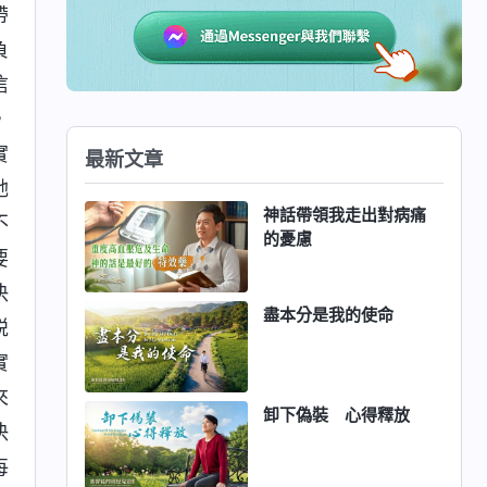
帶
負
信
，
實
最新文章
她
神話帶領我走出對病痛
不
的憂慮
要
决
盡本分是我的使命
説
實
來
卸下偽裝 心得釋放
决
每