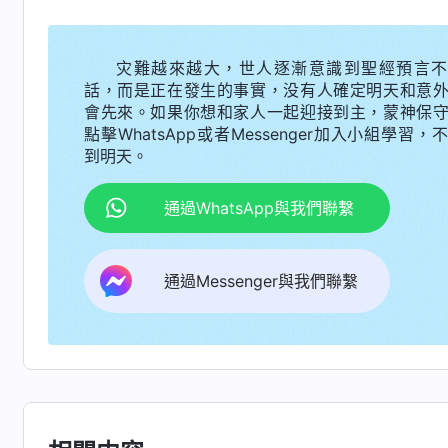
的完美的一面。當我們對她崇拜、誇贊時，她不
的話分辨她的種種表現，看到她憑自己的恩賜作
灾難越來越大，世人逐漸意識到聖經預言不
致弟兄姊妹看不到她的敗壞、缺少，都受她迷惑
話，而是正在發生的事實，没有人確定明天和意
真是太陰險邪惡了！可我對她的所作所為不但没
會先來。如果你想和家人一起迎接到主，蒙神保
點擊WhatsApp或者Messenger加入小組學習，
真理，有真理實際，對她崇拜追隨，我實在太瞎眼
到明天。
接下來，我又看到神的話説：「
有一部分人
通過WhatsApp與我們聯繫
很高大的人迷惑。對這些外表能講字句道理、外
質是什麽、行事原則是什麽、做事的目標是什麽
通過Messenger與我們聯繫
離惡的人。對這些人的人性實質，他們從來不加
敬仰，最終把這些人當成他們的偶像。
」
《話・卷
管人所注重的是深還是淺，是字句道理還是實際
道的人也不知道，究其原因，是因為人根本就不
實行，而是抄近道，把自己認為的、知道的好的
實行。這樣直接導致的後果就是人用人為的好行