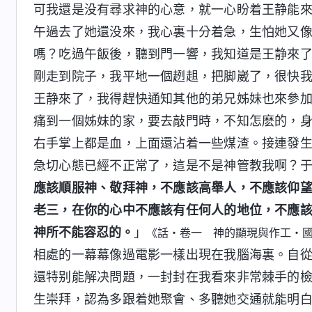
可我還是没有尋求神的心意，就一心盼着王静能
午過去了她還没來，我心裏十分着急，生怕她又
嗎？吃過午飯後，聽到門一響，我知道是王静來
剛走到院子，我平地一個趔趄，把脚崴了，很快
王静來了，我得趕快通知其他的弟兄姊妹也來參
痛到一個姊妹的家，要去敲門時，不知怎麽的，
右手掌上都是血，上面還沾着一些煤渣。接連發
急切心態已經不正常了，這是不是神管教我啊？
應該順服神、敬拜神，不應該高舉人，不應該仰
老三，在你的心中不應該有任何人的地位，不應
神所不能容忍的。
」
《話・卷一 神的顯現與作工・
相處的一幕幕像過電影一樣出現在我腦海裏。自
還特别能解决問題，一封封在我看來非常棘手的
生崇拜，認為多跟着她聚會、多聽她交通就能明