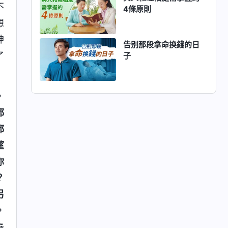
不
4條原則
想
神
告别那段拿命换錢的日
了
子
，
都
都
望
你
？
另
。
卷