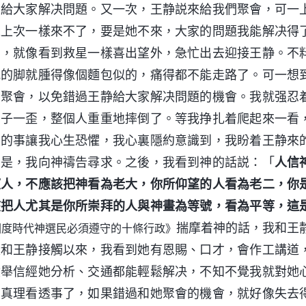
來給大家解决問題。又一次，王静説來給我們聚會，可一
像上次一樣來不了，要是她不來，大家的問題我能解决得
了，就像看到救星一樣喜出望外，急忙出去迎接王静。不
我的脚就腫得像個麵包似的，痛得都不能走路了。可一想
加聚會，以免錯過王静給大家解决問題的機會。我就强忍
身子一歪，整個人重重地摔倒了。等我挣扎着爬起來一看
生的事讓我心生恐懼，我心裏隱約意識到，我盼着王静來
于是，我向神禱告尋求。之後，我看到神的話説：「
人信
望人，不應該把神看為老大，你所仰望的人看為老二，你
該把人尤其是你所崇拜的人與神畫為等號，看為平等，這
揣摩着神的話，我和王
國度時代神選民必須遵守的十條行政》
從和王静接觸以來，我看到她有恩賜、口才，會作工講道
檢舉信經她分析、交通都能輕鬆解决，不知不覺我就對她
白真理看透事了，如果錯過和她聚會的機會，就好像失去