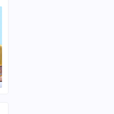
神
導
，
白
象
實
遠
、
不
知
來
來
有