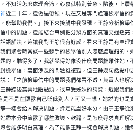
握，不知道怎麽處理合適，心裏就特别着急。隨後，上層
信神
近二十年，還做過帶領，現在又是專門處理檢舉信的
際，能幫助我們。」接下來接觸中我發現，王静分析檢舉
舉信中的問題，還能結合事例把分辨方面的真理交通透亮
神話語解决。這讓我對王静很有好感，看來王静是有真理
跟我們聚會時常談一些棘手的檢舉信别人怎麽處理錯的，
問題的。聽得多了，我就覺得好像没什麽問題能難住她，
一封檢舉信，裏面涉及的問題挺複雜，但王静幾句話點中
静説：「之前檢舉信中的問題我們都看不透，負責人也解
」王静聽後高興地點點頭，很享受姊妹的誇贊，還跟我們
這是不是在顯露自己貶低别人？可又一想，她説的也是
王静一樣會給人解决問題，肯定能盡好本分。由于王静從
談她盡本分中流露了哪些敗壞、軟弱，是怎麽尋求真理解
静聚會能多明白真理。為了能像王静一樣會解决問題，她