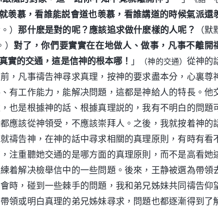
就羡慕，看誰能説會道也羡慕，看誰講道的時候氣派還
對。）
那什麽是對的呢？應該追求做什麽樣的人呢？
（默
。）
對了，你們要實實在在地做人、做事，凡事不離開
真實的交通，這是信神的根本哪！
」
從神的
（神的交通）
面前，凡事禱告神尋求真理，按神的要求盡本分，心裏尊
賜、有工作能力，能解决問題，這都是神給人的特長。他
途，也是根據神的話、根據真理説的，我有不明白的問題
我都應該從神領受，不應該崇拜人。之後，我就按着神的
我就禱告神，在神的話中尋求相關的真理原則，有時有看
前，注重聽她交通的是哪方面的真理原則，而不是高看她
操練着解决檢舉信中的一些問題。後來，王静被選為帶領
聚會時，碰到一些棘手的問題，我和弟兄姊妹共同禱告仰
向帶領或明白真理的弟兄姊妹尋求，問題也都逐漸得到了