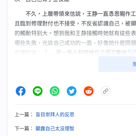
不久，上層帶領來信説，王静一直憑恩賜作
且臨到修理對付也不接受，不反省認識自己，被
的觸動特别大。想到我和王静接觸時她就有這些
哪些失敗，光談自己成功的一面，好像她什麽問
到神的話：「
……有一些人利用地位之便不斷地
見
式、用各種手段讓人崇拜，總想籠絡人心控制人
從來不向人説他是敗壞的人，他也有敗壞、有狂
做的。為什麽他不這樣説呢？因為他深怕失去在
神。
」
《話・卷二 關于認識神・神的作工、神的性情
王静常常交通的都是她臨到難處是怎麽尋求真理
怎麽幫助别人解决問題的，但她很少談自己盡本
上一篇：
盲目崇拜人的反思
來没有談過哪個問題或哪封檢舉信她看不透或者
下一篇：
顯露自己太没理智
白哪個問題，從弟兄姊妹那裏得到了幫助，明白