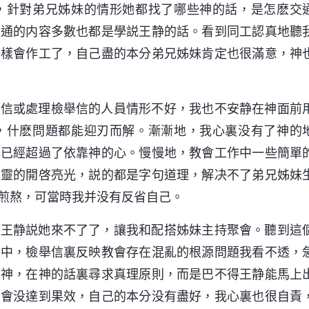
，針對弟兄姊妹的情形她都找了哪些神的話，是怎麽交
交通的内容多數也都是學説王静的話。看到同工認真地聽
一樣會作工了，自己盡的本分弟兄姊妹肯定也很滿意，神
舉信或處理檢舉信的人員情形不好，我也不安静在神面前
，什麽問題都能迎刃而解。漸漸地，我心裏没有了神的
心已經超過了依靠神的心。慢慢地，教會工作中一些簡單
聖靈的開啓亮光，説的都是字句道理，解决不了弟兄姊妹
煎熬，可當時我并没有反省自己。
，王静説她來不了了，讓我和配搭姊妹主持聚會。聽到這
會中，檢舉信裏反映教會存在混亂的根源問題我看不透，
靠神，在神的話裏尋求真理原則，而是巴不得王静能馬上
聚會没達到果效，自己的本分没有盡好，我心裏也很自責