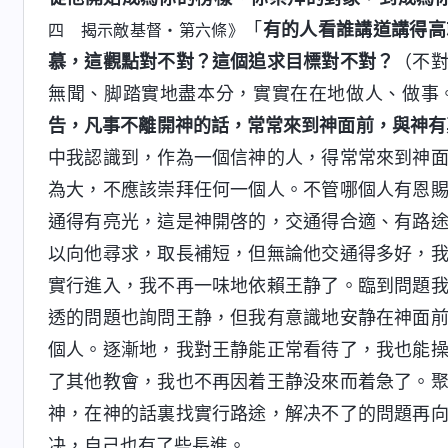
「
有的人看誰講道講得高
四 揭示敵基督・第六條》
慕，這觀點對不對？這個追求目標對不對？
（不
無聞、脚踏實地盡本分，實實在在地做人、做事
告，凡事不離開神的話，常常來到神面前，與神有
中我認識到，作為一個信神的人，得常常來到神
為大，不應該崇拜任何一個人。不管哪個人有恩
通得有亮光，這是神開啓的，交通得合適、有路
以向他尋求，取長補短，但無論他交通得多好，
實行進入，我不再一味地依賴王静了。臨到問題
透的問題也詢問王静，但我有意識地安静在神面
個人。逐漸地，我對王静能正常看待了，我也能
了其他教會，我也不再因着王静没來而着急了。
神，在神的話裏找實行路途，解决不了的問題再
决，自己也有了些長進。