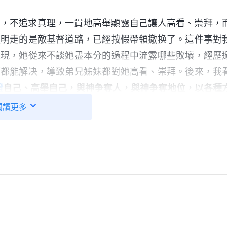
工，不追求真理，一貫地高舉顯露自己讓人高看、崇拜，
顯明走的是敵基督道路，已經按假帶領撤换了。這件事對
表現，她從來不談她盡本分的過程中流露哪些敗壞，經歷
題都能解决，導致弟兄姊妹都對她高看、崇拜。後來，我
證
自己、高舉自己，與神争奪人，與神争奪地位，以各種
，甚至還有些人有意讓人誤會他是神，從而把他當神待。
閲讀更多
妄，别崇拜他，無論他做得多好都是神的高抬，都是他應
人心中的地位。所以這樣的人從來不高舉神，也不見
對照神話語的揭示，我對王静有了點分辨
與神自己 一》
的，一封封棘手的檢舉信她是怎麽輕鬆處理好的，還有她
分有哪些偏差、缺少，也很少亮相自己的敗壞、軟弱。她
看偏了，從中看到自己有哪方面的缺少，也没有談過她不
了哪方面的真理原則。她讓弟兄姊妹看到的都是她偽裝出