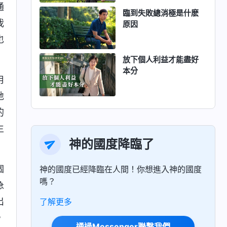
通
臨到失敗總消極是什麽
我
原因
也
放下個人利益才能盡好
本分
用
地
的
生
神的國度降臨了
個
神的國度已經降臨在人間！你想進入神的國度
嗎？
急
出
了解更多
，
通過Messenger聯繫我們