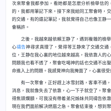
次來聚會我都參加，看她都是怎麽分析檢舉信的
的，我都用筆記下來。接下來我給同工聚會時，
的交通，有的還記筆記，我就覺得自己也像王静
會稱許。
之後，我越來越依賴王静了，遇到複雜的檢
心
禱告
神尋求真理了，覺得等王静來了交通交通
位，王静在我心裏的地位越來越高，我依靠人的
問題我也看不透了，聚會吃喝神的話也交通不出
命進入上的問題。我感覺神向我掩面了，心裏很受
有一次聚會，正好趕上冰雪封路，客車不通
消息，我就像失去了依靠，心一下子就空了。聚
得焦頭爛額，可我没有帶着弟兄姊妹共同禱告依
現在我們面前解决燃眉之急。聚會結束後，想到