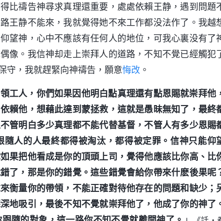
看得比禱告神尋求真理還重要，處處依賴王静，遇到問題
封路王静不能來，我就覺得她不來工作都没法作了。我越
、仰望神，心中不應該有任何人的地位，可我心裏没有了
成偶像。我信神却走上崇拜人的道路，不知不覺已經觸犯
保守，我就趕緊向神禱告，願意
悔改
。
帶領工人，你們如果因他明白點真理還有點恩賜就崇拜他
、依賴他，想藉此達到蒙拯救，這就是愚昧無知了，最終
人不管明白多少真理都不能代替基督，不管人有多少恩賜
跟隨人的人最終都得被淘汰，都得被定罪。信神只能仰
你如果把他看成是你的頂頭上司，覺得他應該比你高、比
就錯了，那是你的錯覺。這些錯覺會給你帶來什麽後果呢
求來衡量你的帶領，不能正確對待他存在的問題和缺少；
深深地吸引，最後不知不覺就崇拜他了，他成了你的神了
你跟隨的對象，這一路你不知不覺就離開神了。
」
《話・