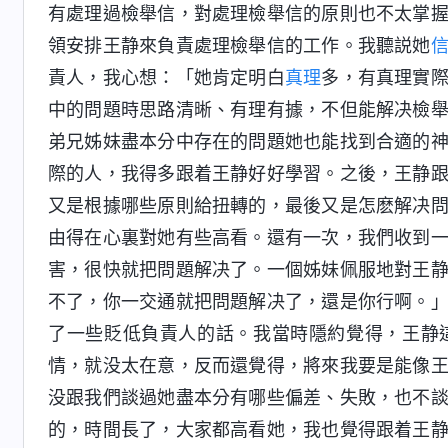
有處理過檢舉信，對處理檢舉信的原則也不太掌
領安排王静來負責處理檢舉信的工作。我聽説她
責人，我心想：「她肯定明白
真理
多，有真理實
中的問題時思路清晰、有理有據，不但能解决檢
弟兄姊妹盡本分中存在的問題她也能找到合適的
際的人，我得多跟着王静好好學習。之後，王静
又是根據哪些原則給扭轉的，最後又是怎麽解决
由得在心裏對她有些高看。還有一次，我們收到
害，很快就把問題解决了。一個姊妹佩服地對王
不了，你一交通就把問題解决了，還是你行啊。
了一些貶低負責人的話。我當時隱約覺得，王静
情，就没太在意，反而還覺得，將來我要是能像
没跟我們談過她盡本分有哪些偏差、失敗，也不
的，時間長了，大家都高看她，我也覺得跟着王