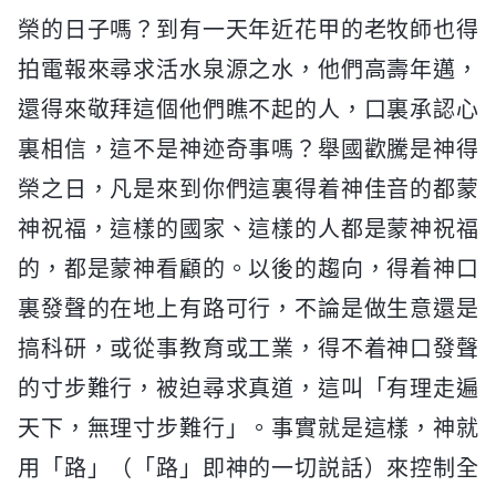
榮的日子嗎？到有一天年近花甲的老牧師也得
拍電報來尋求活水泉源之水，他們高壽年邁，
還得來敬拜這個他們瞧不起的人，口裏承認心
裏相信，這不是神迹奇事嗎？舉國歡騰是神得
榮之日，凡是來到你們這裏得着神佳音的都蒙
神祝福，這樣的國家、這樣的人都是蒙神祝福
的，都是蒙神看顧的。以後的趨向，得着神口
裏發聲的在地上有路可行，不論是做生意還是
搞科研，或從事教育或工業，得不着神口發聲
的寸步難行，被迫尋求真道，這叫「有理走遍
天下，無理寸步難行」。事實就是這樣，神就
用「路」（「路」即神的一切説話）來控制全