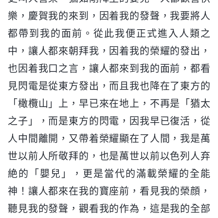
樂，慶賀我的來到，因着我的發聲，我要將人
都帶到我的面前。從此我便正式進入人類之
中，讓人都來朝拜我，因着我的榮耀的發出，
也因着我口之言，讓人都來到我的面前，都看
見閃電是從東方發出，而且我也降在了東方的
「橄欖山」上，早已來在地上，不再是「猶太
之子」，而是東方的閃電，因我早已復活，從
人中間離開，又帶着榮耀顯在了人間，我是萬
世以前人所敬拜的，也是萬世以前以色列人弃
絶的「嬰兒」，更是當代的滿載榮耀的全能
神！讓人都來在我的寶座前，看見我的榮顔，
聽見我的發聲，觀看我的作為，這是我的全部