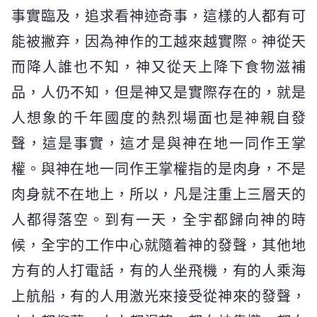
事實臨及，追求看神迹奇事，這樣的人都有可
能被撇弃，因為神作的工越來越實際。神從天
而降人誰也不知，神又從天上降下食物滋補
品，人仍不知，但是神又是實際存在的，就是
人想象的千年國度的熱烈場面也是神親自發
聲，這是事實，這才是與神在地一同作王掌
權。與神在地一同作王掌權指的是肉身，不是
肉身就不在地上，所以，凡是注重上三層天的
人都得落空。到有一天，全宇都歸向神的時
候，全宇的工作中心就隨着神的發聲，其他地
方有的人打電話，有的人坐飛機，有的人乘海
上航船，有的人用激光來接受從神來的發聲，