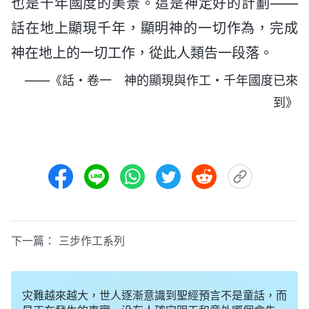
也是千年國度的美景。這是神定好的計劃——
話在地上顯現千年，顯明神的一切作為，完成
神在地上的一切工作，從此人類告一段落。
——《話・卷一 神的顯現與作工・千年國度已來
到》
下一篇：
三步作工系列
灾難越來越大，世人逐漸意識到聖經預言不是童話，而