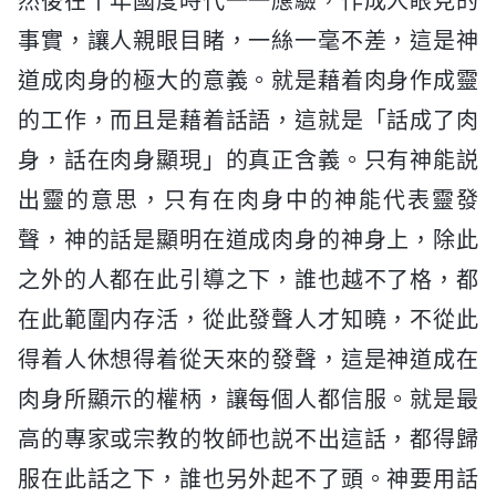
然後在千年國度時代一一應驗，作成人眼見的
事實，讓人親眼目睹，一絲一毫不差，這是神
道成肉身的極大的意義。就是藉着肉身作成靈
的工作，而且是藉着話語，這就是「話成了肉
身，話在肉身顯現」的真正含義。只有神能説
出靈的意思，只有在肉身中的神能代表靈發
聲，神的話是顯明在道成肉身的神身上，除此
之外的人都在此引導之下，誰也越不了格，都
在此範圍内存活，從此發聲人才知曉，不從此
得着人休想得着從天來的發聲，這是神道成在
肉身所顯示的權柄，讓每個人都信服。就是最
高的專家或宗教的牧師也説不出這話，都得歸
服在此話之下，誰也另外起不了頭。神要用話