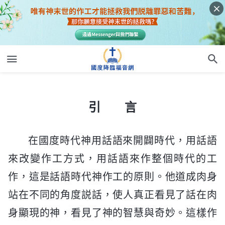
引 言
引 言
在國度時代神用話語來開闢時代，用話語
來改變作工方式，用話語來作整個時代的工
作，這是話語時代神作工的原則。他道成肉身
站在不同的角度説話，使人真正看見了話在肉
身顯現的神，看見了神的智慧與奇妙。這樣作