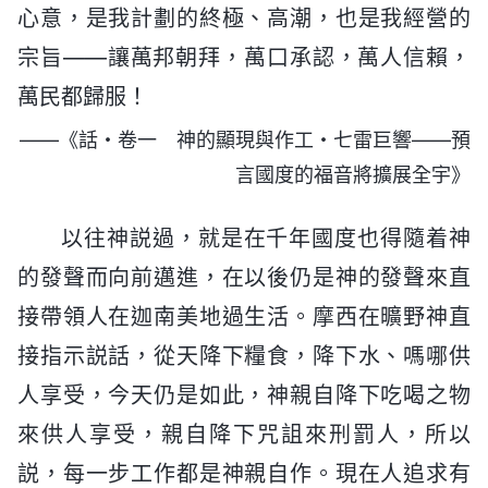
心意，是我計劃的終極、高潮，也是我經營的
宗旨——讓萬邦朝拜，萬口承認，萬人信賴，
萬民都歸服！
——《話・卷一 神的顯現與作工・七雷巨響——預
言國度的福音將擴展全宇》
以往神説過，就是在千年國度也得隨着神
的發聲而向前邁進，在以後仍是神的發聲來直
接帶領人在迦南美地過生活。摩西在曠野神直
接指示説話，從天降下糧食，降下水、嗎哪供
人享受，今天仍是如此，神親自降下吃喝之物
來供人享受，親自降下咒詛來刑罰人，所以
説，每一步工作都是神親自作。現在人追求有