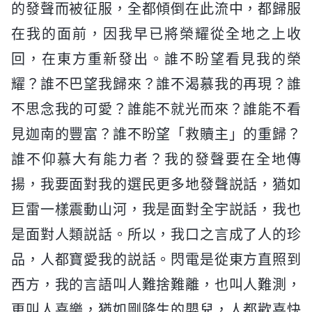
的發聲而被征服，全都傾倒在此流中，都歸服
在我的面前，因我早已將榮耀從全地之上收
回，在東方重新發出。誰不盼望看見我的榮
耀？誰不巴望我歸來？誰不渴慕我的再現？誰
不思念我的可愛？誰能不就光而來？誰能不看
見迦南的豐富？誰不盼望「救贖主」的重歸？
誰不仰慕大有能力者？我的發聲要在全地傳
揚，我要面對我的選民更多地發聲説話，猶如
巨雷一樣震動山河，我是面對全宇説話，我也
是面對人類説話。所以，我口之言成了人的珍
品，人都寶愛我的説話。閃電是從東方直照到
西方，我的言語叫人難捨難離，也叫人難測，
更叫人喜樂，猶如剛降生的嬰兒，人都歡喜快