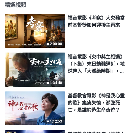
精選視頻
福音電影《考察》大灾難當
前基督徒如何迎接主再來
2:00:00
福音電影《灾中與主相遇》
（下集）末日劫難逼近，地
球進入「大滅絶時期」，人
類進入倒計時，你準備好逃
1:34:40
生了嗎？
基督教會電影《神是我心靈
的歌》癱痪失憶，瀕臨死
亡，是誰締造生命奇迹？
1:12:53