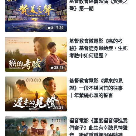
基督教會綜藝匯演《贊美之
聲》第一期
3:17:39
基督教會微電影《癌的考
驗》基督徒身患絶症，生死
考驗中如何經歷？
38:48
基督教會電影《遲來的見
證》一段不堪回首的往事
十年縈繞心頭的誓言
1:55:29
福音電影《國度福音傳進我
們寨子》此生有幸聽見神聲
音 衝破重重攔阻跟隨神