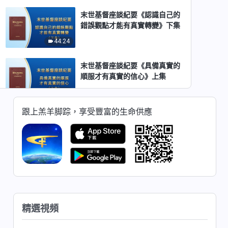
末世基督座談紀要《認識自己的
錯誤觀點才能有真實轉變》下集
44:24
末世基督座談紀要《具備真實的
順服才有真實的信心》上集
51:18
跟上羔羊脚踪，享受豐富的生命供應
末世基督座談紀要《具備真實的
順服才有真實的信心》中集
35:43
末世基督座談紀要《具備真實的
順服才有真實的信心》下集
36:08
精選視頻
末世基督座談紀要《認識六方面
敗壞性情才是真實認識自己》上