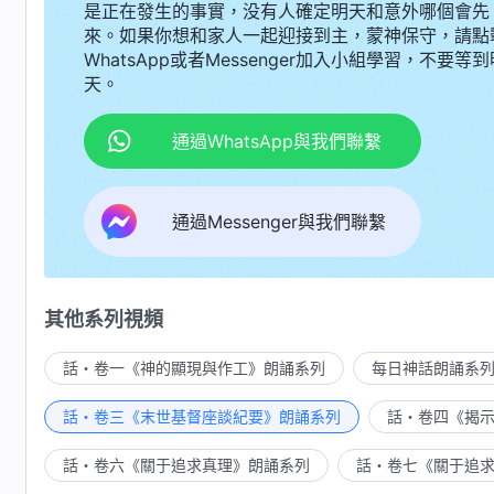
是正在發生的事實，没有人確定明天和意外哪個會先
來。如果你想和家人一起迎接到主，蒙神保守，請點
WhatsApp或者Messenger加入小組學習，不要等到
天。
通過WhatsApp與我們聯繫
通過Messenger與我們聯繫
其他系列視頻
話・卷一《神的顯現與作工》朗誦系列
每日神話朗誦系
話・卷三《末世基督座談紀要》朗誦系列
話・卷四《揭
話・卷六《關于追求真理》朗誦系列
話・卷七《關于追