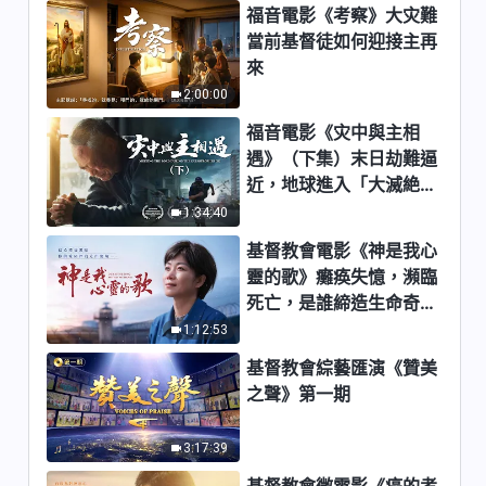
福音電影《考察》大灾難
集
1:20:59
當前基督徒如何迎接主再
來
末世基督座談紀要《認識六方面
2:00:00
敗壞性情才是真實認識自己》中
集
福音電影《灾中與主相
1:14:57
遇》（下集）末日劫難逼
近，地球進入「大滅絶時
末世基督座談紀要《認識六方面
期」，人類進入倒計時，
1:34:40
敗壞性情才是真實認識自己》下
你準備好逃生了嗎？
集
基督教會電影《神是我心
55:47
靈的歌》癱痪失憶，瀕臨
末世基督座談紀要《什麽是真理
死亡，是誰締造生命奇
實際》上集
迹？
1:12:53
27:18
基督教會綜藝匯演《贊美
之聲》第一期
末世基督座談紀要《什麽是真理
實際》中集
3:17:39
1:03:12
基督教會微電影《癌的考