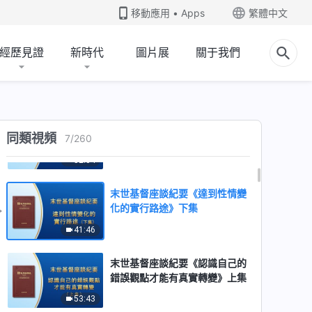
基本的實行》中集
移動應用 • Apps
繁體中文
48:38
經歷見證
新時代
圖片展
關于我們
末世基督座談紀要《做誠實人最
基本的實行》下集
47:57
末世基督座談紀要《達到性情變
同類視頻
7
/
260
化的實行路途》上集
52:04
末世基督座談紀要《達到性情變
化的實行路途》下集
41:46
末世基督座談紀要《認識自己的
錯誤觀點才能有真實轉變》上集
53:43