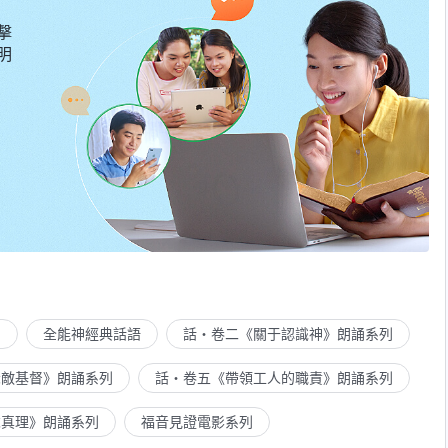
擊
明
列
全能神經典話語
話・卷二《關于認識神》朗誦系列
示敵基督》朗誦系列
話・卷五《帶領工人的職責》朗誦系列
求真理》朗誦系列
福音見證電影系列