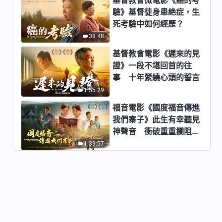
驗》基督徒身患絶症，生
末世基督座談紀要《什麽是真理
死考驗中如何經歷？
實際》下集
38:48
54:14
基督教會電影《遲來的見
末世基督座談紀要《人到底憑什
證》一段不堪回首的往
麽活着》上集
事 十年縈繞心頭的誓言
1:03:47
1:55:29
福音電影《國度福音傳進
末世基督座談紀要《人到底憑什
我們寨子》此生有幸聽見
麽活着》中集
神聲音 衝破重重攔阻跟
1:09:28
隨神
1:39:57
末世基督座談紀要《人到底憑什
麽活着》下集
1:26:15
末世基督座談紀要《實行真理順
服神才能達到性情變化》上集