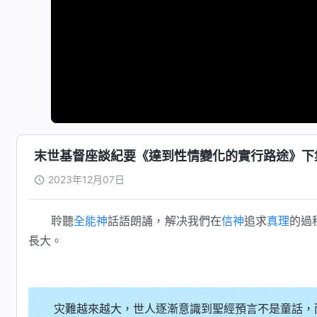
末世基督座談紀要《達到性情變化的實行路途》下
2023年12月07日
聆聽
全能神
話語朗誦，解决我們在
信神
追求
真理
的過
長大。
灾難越來越大，世人逐漸意識到聖經預言不是童話，