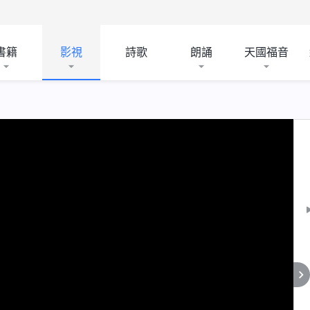
書籍
影視
詩歌
朗誦
天國福音