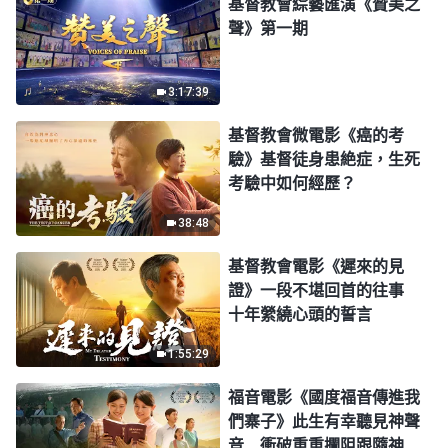
基督教會綜藝匯演《贊美之
聲》第一期
3:17:39
基督教會微電影《癌的考
驗》基督徒身患絶症，生死
考驗中如何經歷？
38:48
基督教會電影《遲來的見
證》一段不堪回首的往事
十年縈繞心頭的誓言
1:55:29
福音電影《國度福音傳進我
們寨子》此生有幸聽見神聲
音 衝破重重攔阻跟隨神