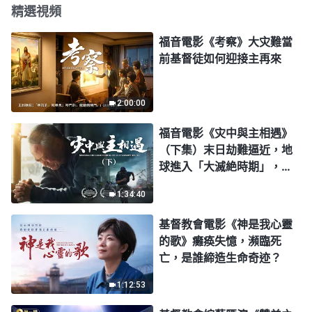
精選視頻
福音電影《考察》大灾難當
前基督徒如何迎接主再來
2:00:00
福音電影《灾中與主相遇》
（下集）末日劫難逼近，地
球進入「大滅絶時期」，人
類進入倒計時，你準備好逃
1:34:40
生了嗎？
基督教會電影《神是我心靈
的歌》癱痪失憶，瀕臨死
亡，是誰締造生命奇迹？
1:12:53