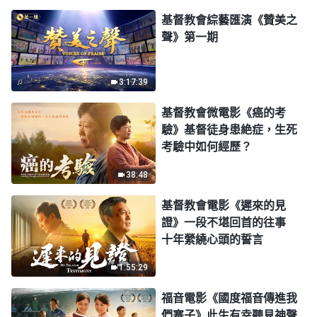
基督教會綜藝匯演《贊美之
聲》第一期
3:17:39
基督教會微電影《癌的考
驗》基督徒身患絶症，生死
考驗中如何經歷？
38:48
基督教會電影《遲來的見
證》一段不堪回首的往事
十年縈繞心頭的誓言
1:55:29
福音電影《國度福音傳進我
們寨子》此生有幸聽見神聲