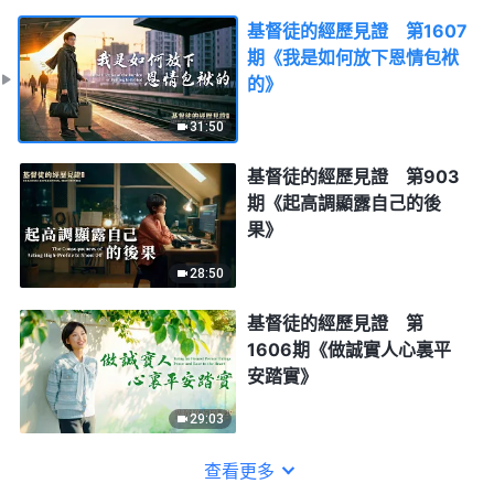
基督徒的經歷見證 第1607
期《我是如何放下恩情包袱
的》
31:50
基督徒的經歷見證 第903
期《起高調顯露自己的後
果》
28:50
基督徒的經歷見證 第
1606期《做誠實人心裏平
安踏實》
29:03
查看更多