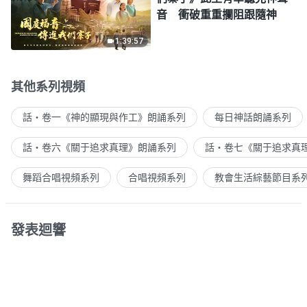
音 衝破重重攔阻跟隨神
1:39:57
其他系列視頻
話・卷一《神的顯現與作工》朗誦系列
每日神話朗誦系列
話・卷六《關于追求真理》朗誦系列
話・卷七《關于追求真
舞蹈合唱視頻系列
合唱視頻系列
教會生活綜藝節目系
發表迴響