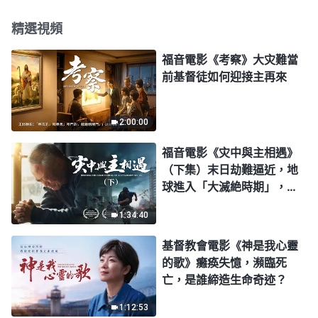
精選視頻
福音電影《考察》大灾難當
前基督徒如何迎接主再來
2:00:00
福音電影《灾中與主相遇》
（下集）末日劫難逼近，地
球進入「大滅絶時期」，人
類進入倒計時，你準備好逃
1:34:40
生了嗎？
基督教會電影《神是我心靈
的歌》癱痪失憶，瀕臨死
亡，是誰締造生命奇迹？
1:12:53